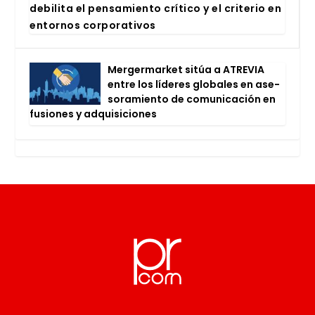
debi­li­ta el pen­sa­mien­to crí­ti­co y el cri­te­rio en
entor­nos cor­po­ra­ti­vos
Mer­ger­mar­ket sitúa a ATRE­VIA
entre los líde­res glo­ba­les en ase­
so­ra­mien­to de comu­ni­ca­ción en
fusio­nes y adqui­si­cio­nes