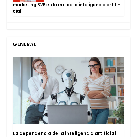
mar­ke­ting B2B en la era de la inte­li­gen­cia arti­fi­
cial
GENERAL
La depen­den­cia de la inte­li­gen­cia arti­fi­cial