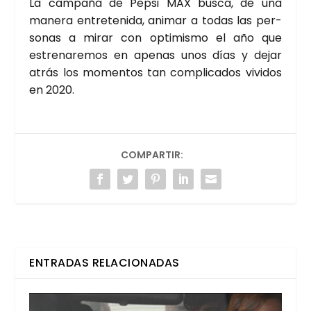
La cam­pa­ña de Pep­si MAX bus­ca, de una
mane­ra entre­te­ni­da, ani­mar a todas las per­
so­nas a mirar con opti­mis­mo el año que
estre­na­re­mos en ape­nas unos días y dejar
atrás los momen­tos tan com­pli­ca­dos vivi­dos
en 2020.
COMPARTIR:
ENTRADAS RELACIONADAS