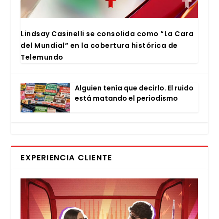
Lind­say Casi­ne­lli se con­so­li­da como “La Cara
del Mun­dial” en la cober­tu­ra his­tó­ri­ca de
Tele­mun­do
Alguien tenía que decir­lo. El rui­do
está matan­do el perio­dis­mo
EXPERIENCIA CLIENTE