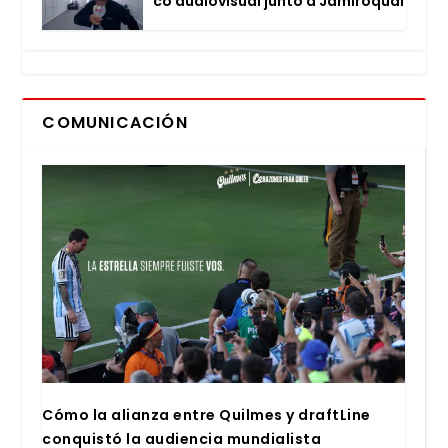
co audio­vi­sual jun­to a Jami­ro­quai
COMUNICACIÓN
Cómo la alian­za entre Quil­mes y draftLi­ne
con­quis­tó la audien­cia mun­dia­lis­ta