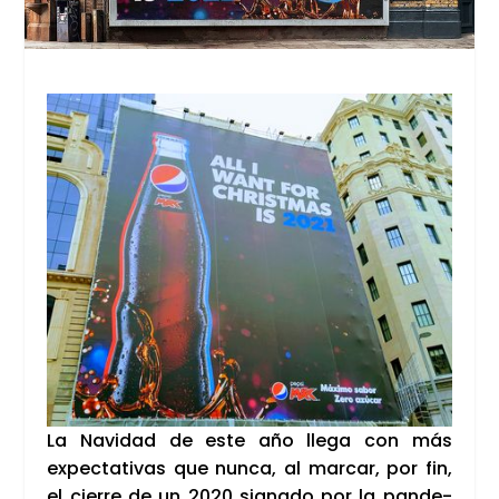
La Navi­dad de este año lle­ga con más
expec­ta­ti­vas que nun­ca, al mar­car, por fin,
el cie­rre de un 2020 sig­na­do por la pan­de­