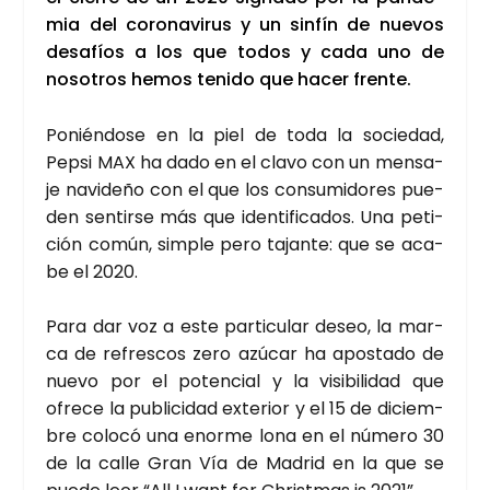
mia del coro­na­vi­rus y un sin­fín de nue­vos
desa­fíos a los que todos y cada uno de
noso­tros hemos teni­do que hacer fren­te.
Ponién­do­se en la piel de toda la socie­dad,
Pep­si MAX ha dado en el cla­vo con un men­sa­
je navi­de­ño con el que los con­su­mi­do­res pue­
den sen­tir­se más que iden­ti­fi­ca­dos. Una peti­
ción común, sim­ple pero tajan­te: que se aca­
be el 2020.
Para dar voz a este par­ti­cu­lar deseo, la mar­
ca de refres­cos zero azú­car ha apos­ta­do de
nue­vo por el poten­cial y la visi­bi­li­dad que
ofre­ce la publi­ci­dad exte­rior y el 15 de diciem­
bre colo­có una enor­me lona en el núme­ro 30
de la calle Gran Vía de Madrid en la que se