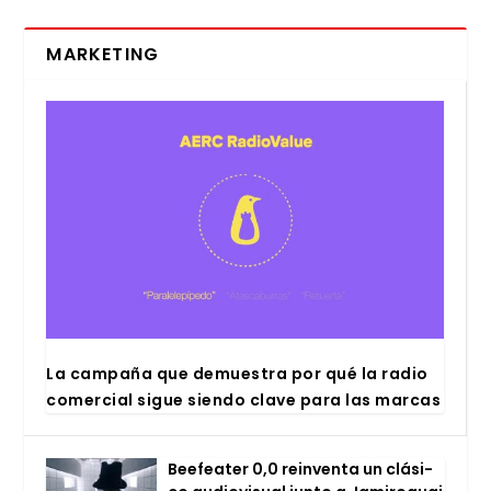
MARKETING
La cam­pa­ña que demues­tra por qué la radio
comer­cial sigue sien­do cla­ve para las mar­cas
Bee­fea­ter 0,0 rein­ven­ta un clá­si­