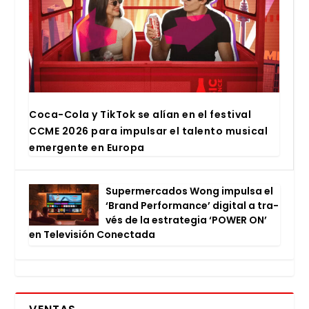
Coca-Cola y Tik­Tok se alían en el fes­ti­val
CCME 2026 para impul­sar el talen­to musi­cal
emer­gen­te en Euro­pa
Super­mer­ca­dos Wong impul­sa el
‘Brand Per­for­man­ce’ digi­tal a tra­
vés de la estra­te­gia ‘POWER ON’
en Tele­vi­sión Conec­ta­da