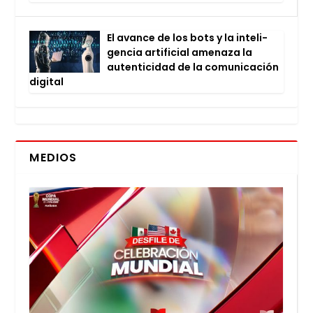
El avan­ce de los bots y la inte­li­
gen­cia arti­fi­cial ame­na­za la
auten­ti­ci­dad de la comu­ni­ca­ción
digi­tal
MEDIOS