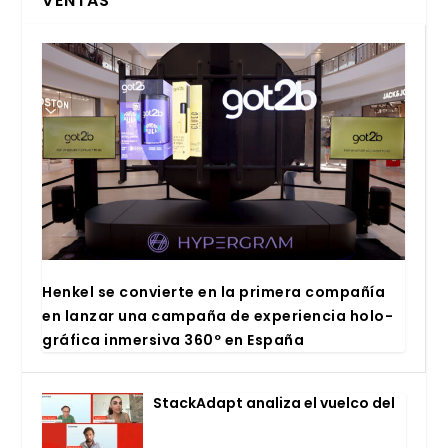
VENTAS
Hen­kel se con­vier­te en la pri­me­ra com­pa­ñía
en lan­zar una cam­pa­ña de expe­rien­cia holo­
grá­fi­ca inmer­si­va 360º en Espa­ña
Stac­kA­dapt ana­li­za el vuel­co del