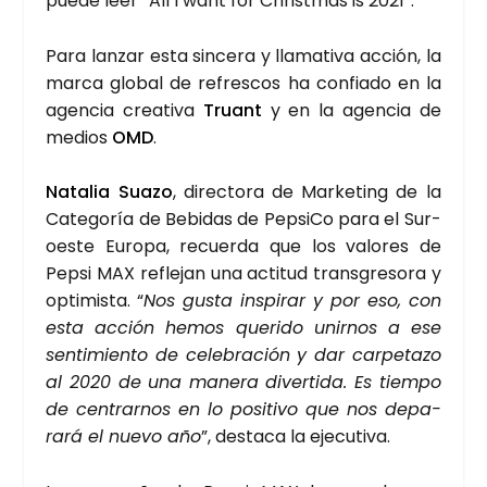
pue­de leer “All I want for Christ­mas is 2021”.
Para lan­zar esta sin­ce­ra y lla­ma­ti­va acción, la
mar­ca glo­bal de refres­cos ha con­fia­do en la
agen­cia crea­ti­va
Truant
y en la agen­cia de
medios
OMD
.
Nata­lia Sua­zo
, direc­to­ra de Mar­ke­ting de la
Cate­go­ría de Bebi­das de Pepsi­Co para el Sur­
oes­te Euro­pa, recuer­da que los valo­res de
Pep­si MAX refle­jan una acti­tud trans­gre­so­ra y
opti­mis­ta. “
Nos gus­ta ins­pi­rar y por eso, con
esta acción hemos que­ri­do unir­nos a ese
sen­ti­mien­to de cele­bra­ción y dar car­pe­ta­zo
al 2020 de una mane­ra diver­ti­da. Es tiem­po
de cen­trar­nos en lo posi­ti­vo que nos depa­
ra­rá el nue­vo año
”, des­ta­ca la eje­cu­ti­va.