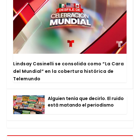
Lind­say Casi­ne­lli se con­so­li­da como “La Cara
del Mun­dial” en la cober­tu­ra his­tó­ri­ca de
Tele­mun­do
Alguien tenía que decir­lo. El rui­do
está matan­do el perio­dis­mo