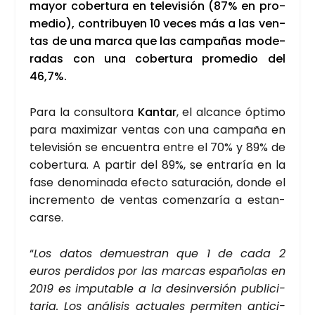
mayor cober­tu­ra en tele­vi­sión (87% en pro­
me­dio), con­tri­bu­yen 10 veces más a las ven­
tas de una mar­ca que las cam­pa­ñas mode­
ra­das con una cober­tu­ra pro­me­dio del
46,7%.
Para la con­sul­to­ra
Kan­tar
, el alcan­ce ópti­mo
para maxi­mi­zar ven­tas con una cam­pa­ña en
tele­vi­sión se encuen­tra entre el 70% y 89% de
cober­tu­ra. A par­tir del 89%, se entra­ría en la
fase deno­mi­na­da efec­to satu­ra­ción, don­de el
incre­men­to de ven­tas comen­za­ría a estan­
car­se.
“
Los datos demues­tran que 1 de cada 2
euros per­di­dos por las mar­cas espa­ño­las en
2019 es impu­table a la des­in­ver­sión publi­ci­
ta­ria. Los aná­li­sis actua­les per­mi­ten anti­ci­