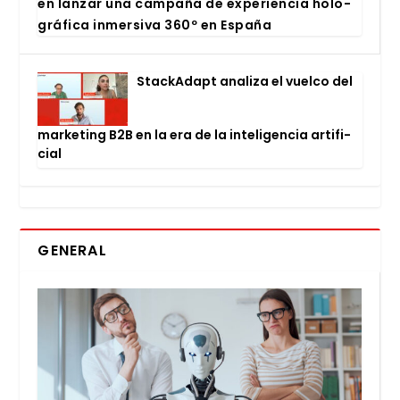
en lan­zar una cam­pa­ña de expe­rien­cia holo­
grá­fi­ca inmer­si­va 360º en Espa­ña
Stac­kA­dapt ana­li­za el vuel­co del
mar­ke­ting B2B en la era de la inte­li­gen­cia arti­fi­
cial
GENERAL