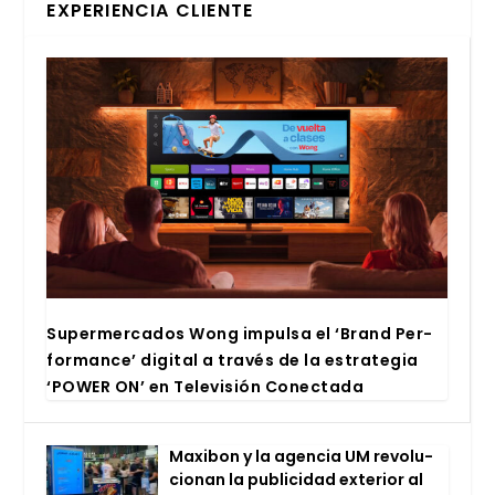
EXPERIENCIA CLIENTE
Super­mer­ca­dos Wong impul­sa el ‘Brand Per­
for­man­ce’ digi­tal a tra­vés de la estra­te­gia
‘POWER ON’ en Tele­vi­sión Conec­ta­da
Maxi­bon y la agen­cia UM revo­lu­
cio­nan la publi­ci­dad exte­rior al