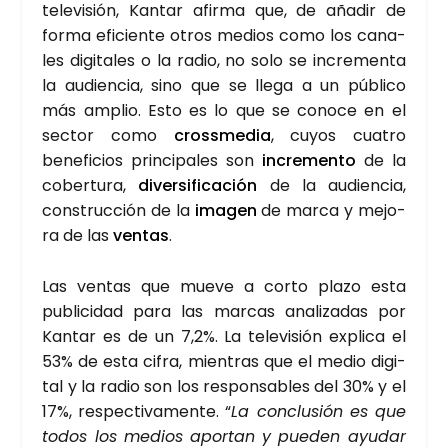
tele­vi­sión, Kan­tar afir­ma que, de aña­dir de
for­ma efi­cien­te otros medios como los cana­
les digi­ta­les o la radio, no solo se incre­men­ta
la audien­cia, sino que se lle­ga a un públi­co
más amplio. Esto es lo que se cono­ce en el
sec­tor como
cross­me­dia
, cuyos cua­tro
bene­fi­cios prin­ci­pa­les son
incre­men­to
de la
cober­tu­ra,
diver­si­fi­ca­ción
de la audien­cia,
cons­truc­ción de la
ima­gen
de mar­ca y mejo­
ra de las
ven­tas
.
Las ven­tas que mue­ve a cor­to pla­zo esta
publi­ci­dad para las mar­cas ana­li­za­das por
Kan­tar es de un 7,2%. La tele­vi­sión expli­ca el
53% de esta cifra, mien­tras que el medio digi­
tal y la radio son los res­pon­sa­bles del 30% y el
17%, res­pec­ti­va­men­te. “
La con­clu­sión es que
todos los medios apor­tan y pue­den ayu­dar