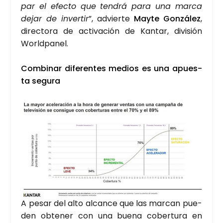
par el efec­to que ten­drá para una mar­ca
dejar de inver­tir
”, advier­te
May­te Gon­zá­lez
,
direc­to­ra de acti­va­ción de Kan­tar, divi­sión
World­pa­nel.
Com­bi­nar dife­ren­tes medios es una apues­
ta segu­ra
A pesar del alto alcan­ce que las mar­can pue­
den obte­ner con una bue­na cober­tu­ra en