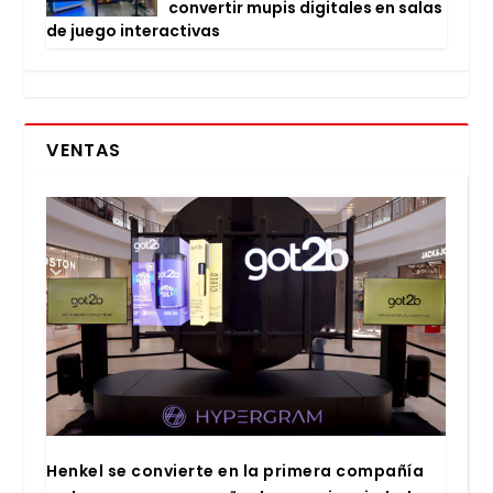
con­ver­tir mupis digi­ta­les en salas
de jue­go inter­ac­ti­vas
VENTAS
Hen­kel se con­vier­te en la pri­me­ra com­pa­ñía