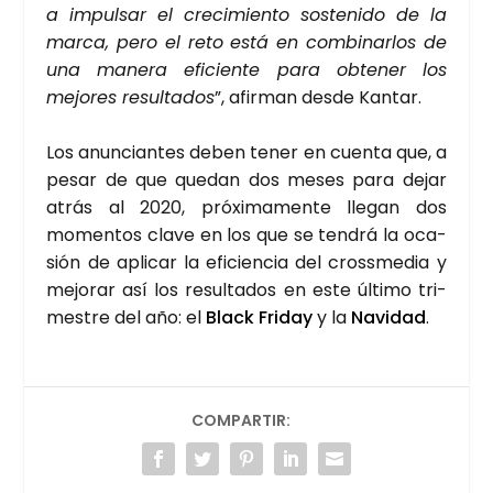
a impul­sar el cre­ci­mien­to sos­te­ni­do de la
mar­ca, pero el reto está en com­bi­nar­los de
una mane­ra efi­cien­te para obte­ner los
mejo­res resul­ta­dos
”, afir­man des­de Kan­tar.
Los anun­cian­tes deben tener en cuen­ta que, a
pesar de que que­dan dos meses para dejar
atrás al 2020, pró­xi­ma­men­te lle­gan dos
momen­tos cla­ve en los que se ten­drá la oca­
sión de apli­car la efi­cien­cia del cross­me­dia y
mejo­rar así los resul­ta­dos en este últi­mo tri­
mes­tre del año: el
Black Fri­day
y la
Navi­dad
.
COMPARTIR: