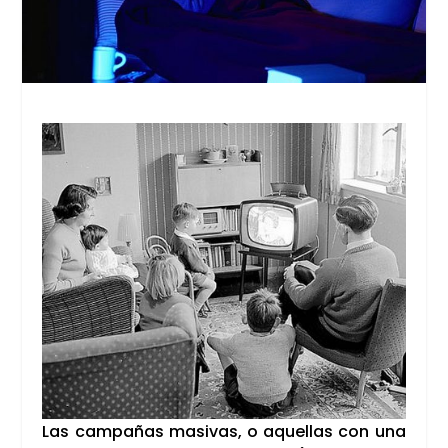
Las cam­pa­ñas masi­vas, o aque­llas con una