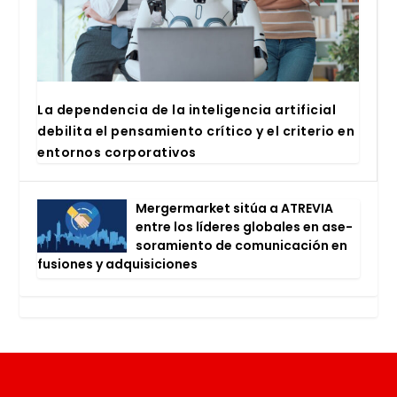
La depen­den­cia de la inte­li­gen­cia arti­fi­cial
debi­li­ta el pen­sa­mien­to crí­ti­co y el cri­te­rio en
entor­nos cor­po­ra­ti­vos
Mer­ger­mar­ket sitúa a ATRE­VIA
entre los líde­res glo­ba­les en ase­
so­ra­mien­to de comu­ni­ca­ción en
fusio­nes y adqui­si­cio­nes