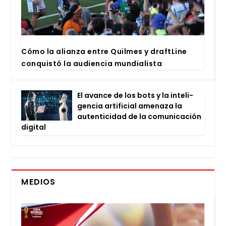
Cómo la alian­za entre Quil­mes y draftLi­ne
con­quis­tó la audien­cia mun­dia­lis­ta
El avan­ce de los bots y la inte­li­
gen­cia arti­fi­cial ame­na­za la
auten­ti­ci­dad de la comu­ni­ca­ción
digi­tal
MEDIOS