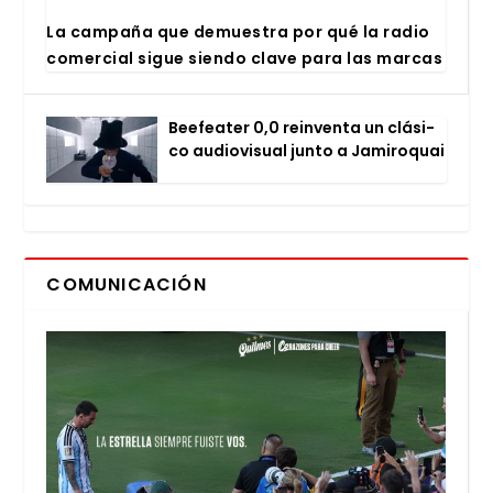
La cam­pa­ña que demues­tra por qué la radio
comer­cial sigue sien­do cla­ve para las mar­cas
Bee­fea­ter 0,0 rein­ven­ta un clá­si­
co audio­vi­sual jun­to a Jami­ro­quai
COMUNICACIÓN