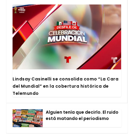
Lind­say Casi­ne­lli se con­so­li­da como “La Cara
del Mun­dial” en la cober­tu­ra his­tó­ri­ca de
Tele­mun­do
Alguien tenía que decir­lo. El rui­do
está matan­do el perio­dis­mo