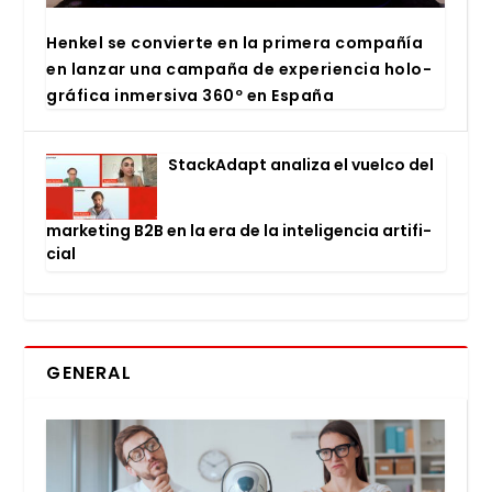
Hen­kel se con­vier­te en la pri­me­ra com­pa­ñía
en lan­zar una cam­pa­ña de expe­rien­cia holo­
grá­fi­ca inmer­si­va 360º en Espa­ña
Stac­kA­dapt ana­li­za el vuel­co del
mar­ke­ting B2B en la era de la inte­li­gen­cia arti­fi­
cial
GENERAL