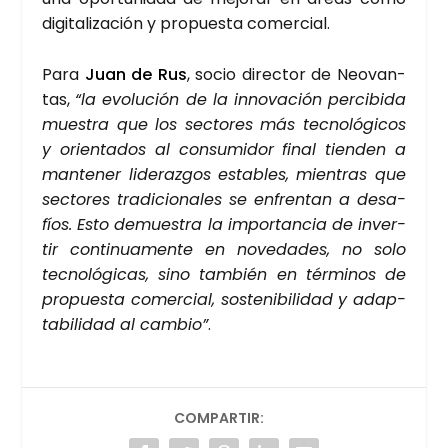
digi­ta­li­za­ción y pro­pues­ta comer­cial.
Para
Juan de Rus
, socio direc­tor de Neo­van­
tas,
“la evo­lu­ción de la inno­va­ción per­ci­bi­da
mues­tra que los sec­to­res más tec­no­ló­gi­cos
y orien­ta­dos al con­su­mi­dor final tien­den a
man­te­ner lide­raz­gos esta­bles, mien­tras que
sec­to­res tra­di­cio­na­les se enfren­tan a desa­
fíos. Esto demues­tra la impor­tan­cia de inver­
tir con­ti­nua­men­te en nove­da­des, no solo
tec­no­ló­gi­cas, sino tam­bién en tér­mi­nos de
pro­pues­ta comer­cial, sos­te­ni­bi­li­dad y adap­
ta­bi­li­dad al cam­bio”
.
COMPARTIR: