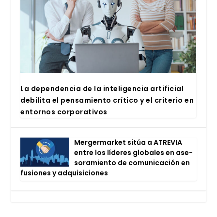
La depen­den­cia de la inte­li­gen­cia arti­fi­cial
debi­li­ta el pen­sa­mien­to crí­ti­co y el cri­te­rio en
entor­nos cor­po­ra­ti­vos
Mer­ger­mar­ket sitúa a ATRE­VIA
entre los líde­res glo­ba­les en ase­
so­ra­mien­to de comu­ni­ca­ción en
fusio­nes y adqui­si­cio­nes