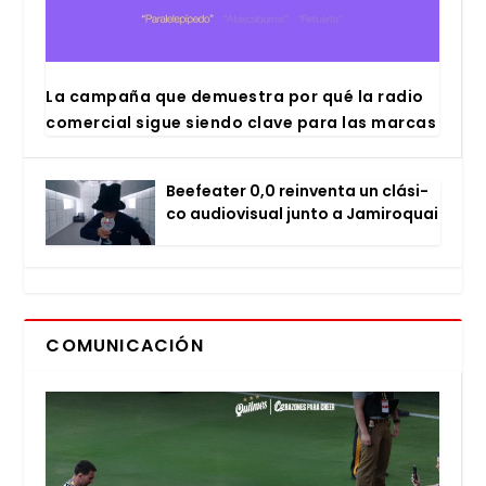
La cam­pa­ña que demues­tra por qué la radio
comer­cial sigue sien­do cla­ve para las mar­cas
Bee­fea­ter 0,0 rein­ven­ta un clá­si­
co audio­vi­sual jun­to a Jami­ro­quai
COMUNICACIÓN