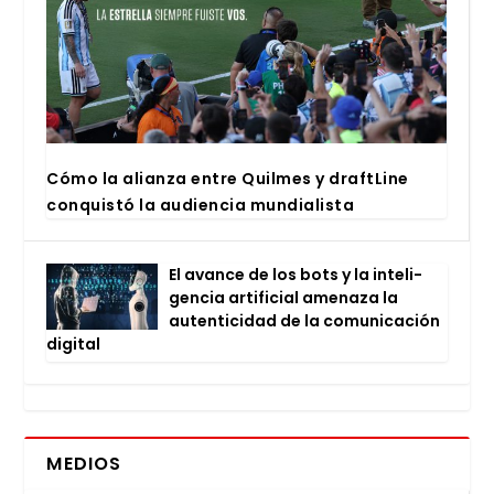
Cómo la alian­za entre Quil­mes y draftLi­ne
con­quis­tó la audien­cia mun­dia­lis­ta
El avan­ce de los bots y la inte­li­
gen­cia arti­fi­cial ame­na­za la
auten­ti­ci­dad de la comu­ni­ca­ción
digi­tal
MEDIOS