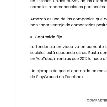
en Esta­dos Uni­dos el 88% de los clien­t
como las reco­men­da­cio­nes per­so­na­les.
Ama­zon es una de las com­pa­ñías que co
ban sacar ven­ta­ja de comen­ta­rios posi­ti
Con­te­ni­do fijo
La ten­den­cia en vídeo va en aumen­to en
socia­les está que­dan­do atrás. Bas­ta co
en You­Tu­be, mien­tras que 20% lo hace a tra
Un ejem­plo de que el con­te­ni­do en movi­m
de Play­Ground en Face­book.
COMPARTIR