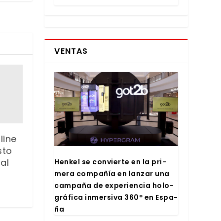
VENTAS
line
sto
bal
Hen­kel se con­vier­te en la pri­
me­ra com­pa­ñía en lan­zar una
cam­pa­ña de expe­rien­cia holo­
grá­fi­ca inmer­si­va 360º en Espa­
ña