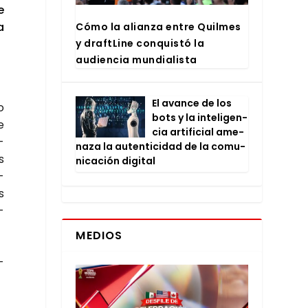
e
a
Cómo la alian­za entre Quil­mes
y draftLi­ne con­quis­tó la
audien­cia mun­dia­lis­ta
El avan­ce de los
o
bots y la inte­li­gen­
e
cia arti­fi­cial ame­
­
na­za la auten­ti­ci­dad de la comu­
s
ni­ca­ción digi­tal
­
s
­
MEDIOS
­