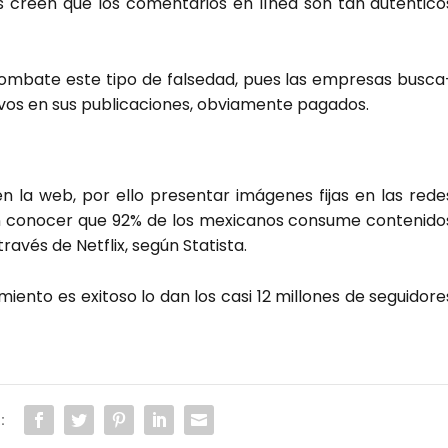
es creen que los comen­ta­rios en línea son tan autén­ti­co
m­ba­te este tipo de fal­se­dad, pues las empre­sas bus­ca
­vos en sus publi­ca­cio­nes, obvia­men­te paga­dos.
 la web, por ello pre­sen­tar imá­ge­nes fijas en las rede
n cono­cer que 92% de los mexi­ca­nos con­su­me con­te­ni­do
­vés de Net­flix, según Sta­tis­ta.
ien­to es exi­to­so lo dan los casi 12 millo­nes de segui­do­re
: