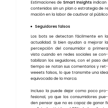
Esti­ma­cio­nes de
Smart Insights
indi­can
con­te­ni­dos sin un plan o estra­te­gia de r
ma­ción en la labor de cau­ti­var al públi­c
Segui­do­res fal­sos
Los bots se detec­tan fácil­men­te en l
actua­li­dad. Si bien ayu­dan a mejo­rar l
per­cep­ción del con­su­mi­dor a pri­me­r
vis­ta cuan­do en redes socia­les se con
ta­bi­li­zan los segui­do­res, con el paso de
tiem­po se notan sus comen­ta­rios y ret
weeets fal­sos, lo que trans­mi­te una ide
equi­vo­ca­da de la mar­ca.
Inclu­so la pue­de dejar como poco pro
fe­sio­nal, ya que los con­su­mi­do­res pue
den pen­sar que no es capaz de ganar fide­l