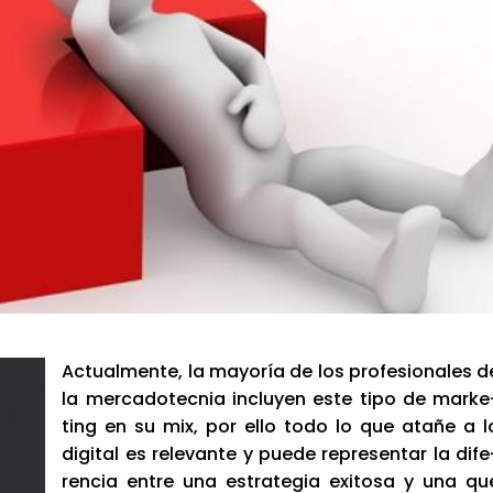
Actual­men­te, la mayo­ría de los pro­fe­sio­na­les d
la mer­ca­do­tec­nia inclu­yen este tipo de mar­ke
ting en su mix, por ello todo lo que ata­ñe a l
digi­tal es rele­van­te y pue­de repre­sen­tar la dife
ren­cia entre una estra­te­gia exi­to­sa y una qu