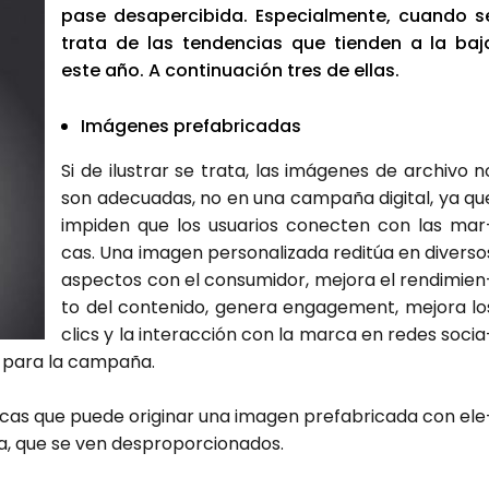
pase des­aper­ci­bi­da. Espe­cial­men­te, cuan­do s
tra­ta de las ten­den­cias que tien­den a la baj
este año. A con­ti­nua­ción tres de ellas.
Imá­ge­nes pre­fa­bri­ca­das
Si de ilus­trar se tra­ta, las imá­ge­nes de archi­vo n
son ade­cua­das, no en una cam­pa­ña digi­tal, ya qu
impi­den que los usua­rios conec­ten con las mar
cas. Una ima­gen per­so­na­li­za­da redi­túa en diver­so
aspec­tos con el con­su­mi­dor, mejo­ra el ren­di­mien
to del con­te­ni­do, gene­ra enga­ge­ment, mejo­ra lo
clics y la inter­ac­ción con la mar­ca en redes socia
a para la cam­pa­ña.
­cas que pue­de ori­gi­nar una ima­gen pre­fa­bri­ca­da con ele
a, que se ven des­pro­por­cio­na­dos.