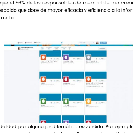
 que el 56% de los res­pon­sa­bles de mer­ca­do­tec­nia crea
es­pal­do que dote de mayor efi­ca­cia y efi­cien­cia a la infor
o meta.
a
a
a
­
l
­
a
­
­
i­dad por algu­na pro­ble­má­ti­ca escon­di­da. Por ejem­plo