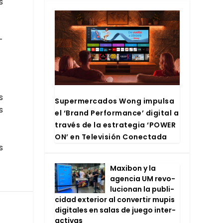
s
­
s
Super­mer­ca­dos Wong impul­sa
s
el ‘Brand Per­for­man­ce’ digi­tal a
tra­vés de la estra­te­gia ‘POWER
ON’ en Tele­vi­sión Conec­ta­da
s
Maxi­bon y la
agen­cia UM revo­
lu­cio­nan la publi­
ci­dad exte­rior al con­ver­tir mupis
digi­ta­les en salas de jue­go inter­
ac­ti­vas