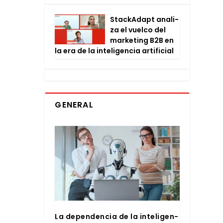
Stac­kA­dapt ana­li­
za el vuel­co del
mar­ke­ting B2B en
la era de la inte­li­gen­cia arti­fi­cial
GENERAL
La depen­den­cia de la inte­li­gen­