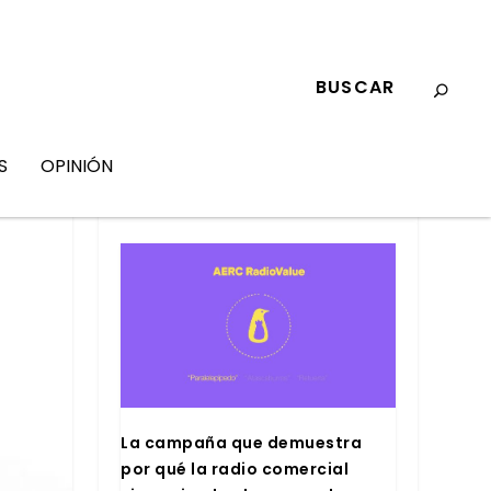
S
OPINIÓN
MARKETING
La cam­pa­ña que demues­tra
por qué la radio comer­cial