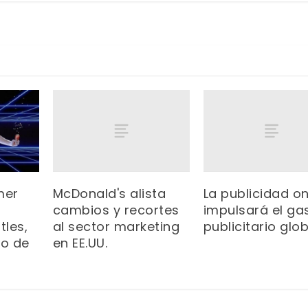
McDonald's alista
La publicidad on
mer
cambios y recortes
impulsará el ga
al sector marketing
publicitario glo
tles,
en EE.UU.
vo de