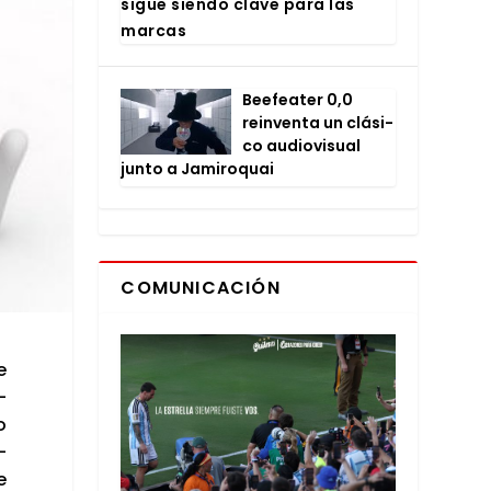
sigue sien­do cla­ve para las
mar­cas
Bee­fea­ter 0,0
rein­ven­ta un clá­si­
co audio­vi­sual
jun­to a Jami­ro­quai
COMUNICACIÓN
e
­
o
­
e