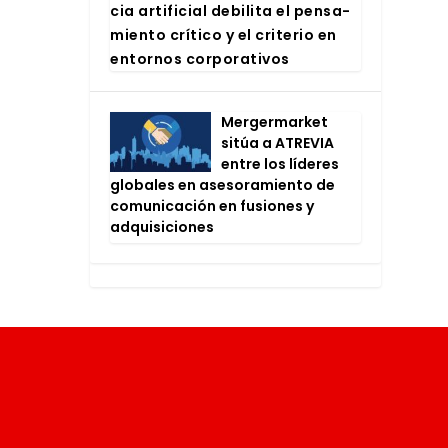
cia arti­fi­cial debi­li­ta el pen­sa­
mien­to crí­ti­co y el cri­te­rio en
entor­nos cor­po­ra­ti­vos
Mer­ger­mar­ket
sitúa a ATRE­VIA
entre los líde­res
glo­ba­les en ase­so­ra­mien­to de
comu­ni­ca­ción en fusio­nes y
adqui­si­cio­nes