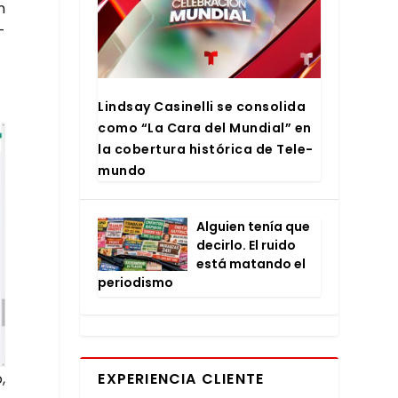
n
­
Lind­say Casi­ne­lli se con­so­li­da
como “La Cara del Mun­dial” en
la cober­tu­ra his­tó­ri­ca de Tele­
mun­do
Alguien tenía que
decir­lo. El rui­do
está matan­do el
perio­dis­mo
EXPERIENCIA CLIENTE
,