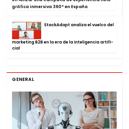
grá­fi­ca inmer­si­va 360º en Espa­ña
Stac­kA­dapt ana­li­za el vuel­co del
mar­ke­ting B2B en la era de la inte­li­gen­cia arti­fi­
cial
GENERAL