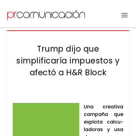
Trump dijo que
simplificaría impuestos y
afectó a H&R Block
Una crea­ti­va
cam­pa­ña que
explo­ta cal­cu­
la­do­ras y usa