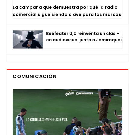
La cam­pa­ña que demues­tra por qué la radio
comer­cial sigue sien­do cla­ve para las mar­cas
Bee­fea­ter 0,0 rein­ven­ta un clá­si­
co audio­vi­sual jun­to a Jami­ro­quai
COMUNICACIÓN