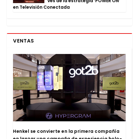
vés de la estra­te­gia ‘POWER ON’
en Tele­vi­sión Conec­ta­da
VENTAS
Hen­kel se con­vier­te en la pri­me­ra com­pa­ñía
en lan­zar una cam­pa­ña de expe­rien­cia holo­