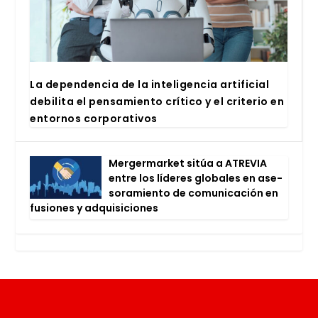
La depen­den­cia de la inte­li­gen­cia arti­fi­cial
debi­li­ta el pen­sa­mien­to crí­ti­co y el cri­te­rio en
entor­nos cor­po­ra­ti­vos
Mer­ger­mar­ket sitúa a ATRE­VIA
entre los líde­res glo­ba­les en ase­
so­ra­mien­to de comu­ni­ca­ción en
fusio­nes y adqui­si­cio­nes