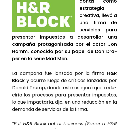
donas como
estra­te­gia
crea­ti­va, lle­vó a
una fir­ma de
ser­vi­cios para
pre­sen­tar impues­tos a desa­rro­llar una
cam­pa­ña pro­ta­go­ni­za­da por el actor Jon
Hamm, cono­ci­do por su papel de Don Dra­
per en la serie Mad Men.
La cam­pa­ña fue lan­za­da por la fir­ma
H&R
Block
y ocu­rre lue­go de crí­ti­cas lan­za­das por
Donald Trump, don­de este ase­gu­ró que redu­
ci­ría los pro­ce­sos para pre­sen­tar impues­tos,
lo que impac­ta­ría, dijo, en una reduc­ción en la
deman­da de ser­vi­cios de la fir­ma.
“
Put H&R Block out of busi­ness (Sacar a H&R