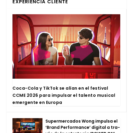
EXPERIENCIA CLIENTE
Coca-Cola y Tik­Tok se alían en el fes­ti­val
CCME 2026 para impul­sar el talen­to musi­cal
emer­gen­te en Euro­pa
Super­mer­ca­dos Wong impul­sa el
‘Brand Per­for­man­ce’ digi­tal a tra­