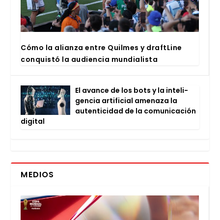
Cómo la alian­za entre Quil­mes y draftLi­ne
con­quis­tó la audien­cia mun­dia­lis­ta
El avan­ce de los bots y la inte­li­
gen­cia arti­fi­cial ame­na­za la
auten­ti­ci­dad de la comu­ni­ca­ción
digi­tal
MEDIOS