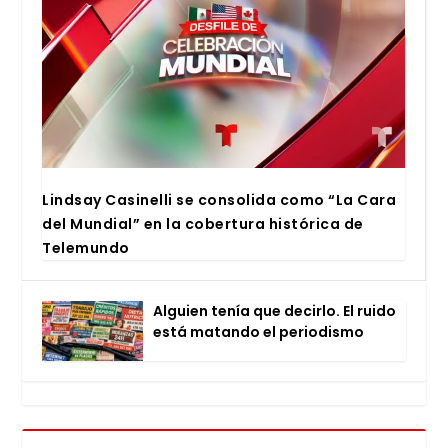
Lind­say Casi­ne­lli se con­so­li­da como “La Cara
del Mun­dial” en la cober­tu­ra his­tó­ri­ca de
Tele­mun­do
Alguien tenía que decir­lo. El rui­do
está matan­do el perio­dis­mo