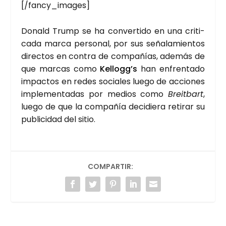
[/fancy_images]
Donald Trump se ha con­ver­ti­do en una cri­ti­
ca­da mar­ca per­so­nal, por sus seña­la­mien­tos
direc­tos en con­tra de com­pa­ñías, ade­más de
que mar­cas como
Kellogg’s
han enfren­ta­do
impac­tos en redes socia­les lue­go de accio­nes
imple­men­ta­das por medios como
Breit­bart
,
lue­go de que la com­pa­ñía deci­die­ra reti­rar su
publi­ci­dad del sitio.
COMPARTIR: