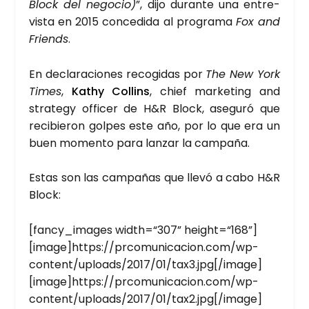
Block del nego­cio)
”, dijo duran­te una entre­
vis­ta en 2015 con­ce­di­da al pro­gra­ma
Fox and
Friends
.
En decla­ra­cio­nes reco­gi­das por
The New York
Times
,
Kathy Collins
, chief mar­ke­ting and
stra­tegy offi­cer de H&R Block, ase­gu­ró que
reci­bie­ron gol­pes este año, por lo que era un
buen momen­to para lan­zar la cam­pa­ña.
Estas son las cam­pa­ñas que lle­vó a cabo H&R
Block:
[fancy_images width=“307” height=“168”]
[image]https://prcomunicacion.com/wp-
content/uploads/2017/01/tax3.jpg[/image]
[image]https://prcomunicacion.com/wp-
content/uploads/2017/01/tax2.jpg[/image]