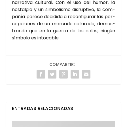
narra­ti­va cul­tu­ral. Con el uso del humor, la
nos­tal­gia y un sim­bo­lis­mo dis­rup­ti­vo, la com­
pa­ñía pare­ce deci­di­da a recon­fi­gu­rar las per­
cep­cio­nes de un mer­ca­do satu­ra­do, demos­
tran­do que en la gue­rra de las colas, nin­gún
sím­bo­lo es into­ca­ble.
COMPARTIR:
ENTRADAS RELACIONADAS