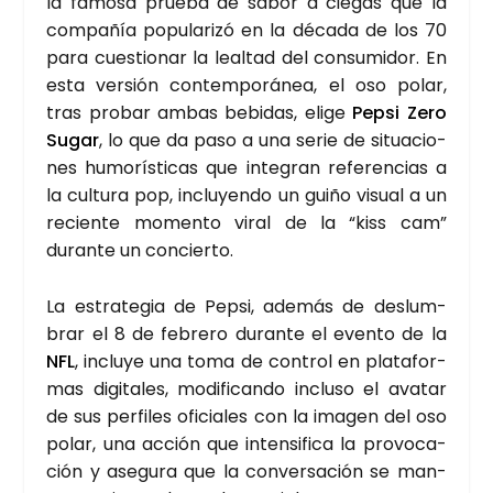
la famo­sa prue­ba de sabor a cie­gas que la
com­pa­ñía popu­la­ri­zó en la déca­da de los 70
para cues­tio­nar la leal­tad del con­su­mi­dor. En
esta ver­sión con­tem­po­rá­nea, el oso polar,
tras pro­bar ambas bebi­das, eli­ge
Pep­si Zero
Sugar
, lo que da paso a una serie de situa­cio­
nes humo­rís­ti­cas que inte­gran refe­ren­cias a
la cul­tu­ra pop, inclu­yen­do un gui­ño visual a un
recien­te momen­to viral de la “kiss cam”
duran­te un con­cier­to.
La estra­te­gia de Pep­si, ade­más de des­lum­
brar el 8 de febre­ro duran­te el even­to de la
NFL
, inclu­ye una toma de con­trol en pla­ta­for­
mas digi­ta­les, modi­fi­can­do inclu­so el ava­tar
de sus per­fi­les ofi­cia­les con la ima­gen del oso
polar, una acción que inten­si­fi­ca la pro­vo­ca­
ción y ase­gu­ra que la con­ver­sa­ción se man­