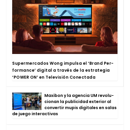
Super­mer­ca­dos Wong impul­sa el ‘Brand Per­
for­man­ce’ digi­tal a tra­vés de la estra­te­gia
‘POWER ON’ en Tele­vi­sión Conec­ta­da
Maxi­bon y la agen­cia UM revo­lu­
cio­nan la publi­ci­dad exte­rior al
con­ver­tir mupis digi­ta­les en salas
de jue­go inter­ac­ti­vas