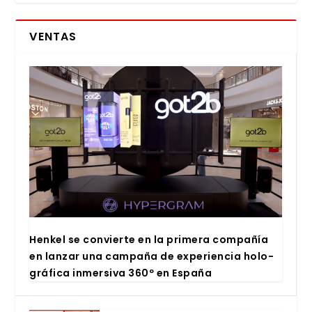
VENTAS
Hen­kel se con­vier­te en la pri­me­ra com­pa­ñía
en lan­zar una cam­pa­ña de expe­rien­cia holo­
grá­fi­ca inmer­si­va 360º en Espa­ña