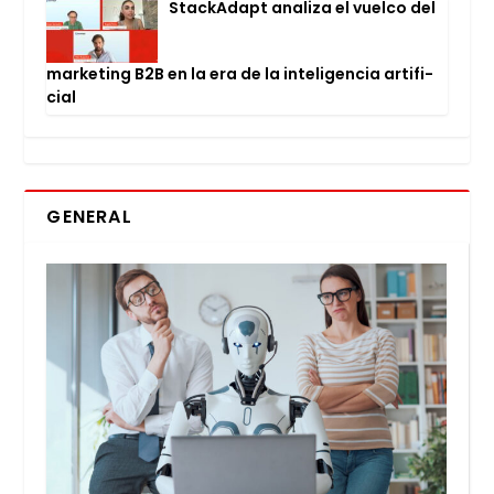
Stac­kA­dapt ana­li­za el vuel­co del
mar­ke­ting B2B en la era de la inte­li­gen­cia arti­fi­
cial
GENERAL