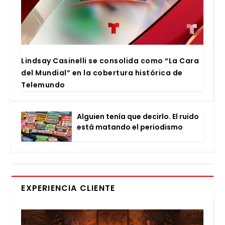
Lind­say Casi­ne­lli se con­so­li­da como “La Cara
del Mun­dial” en la cober­tu­ra his­tó­ri­ca de
Tele­mun­do
Alguien tenía que decir­lo. El rui­do
está matan­do el perio­dis­mo
EXPERIENCIA CLIENTE