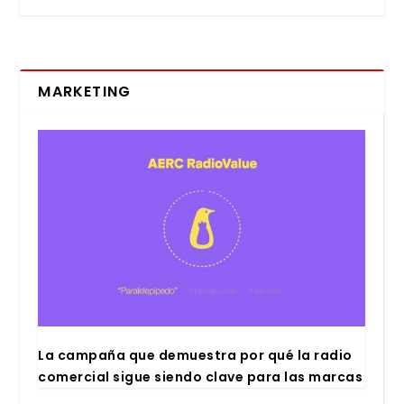
MARKETING
La cam­pa­ña que demues­tra por qué la radio
comer­cial sigue sien­do cla­ve para las mar­cas