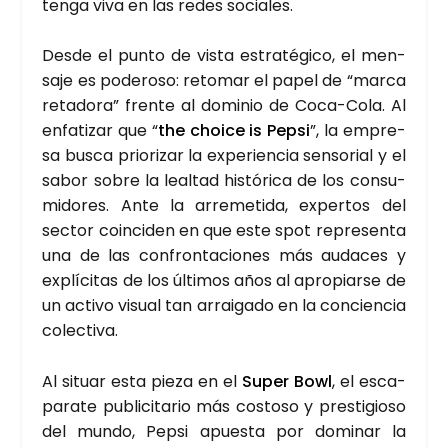
ten­ga viva en las redes socia­les.
Des­de el pun­to de vis­ta estra­té­gi­co, el men­
sa­je es pode­ro­so: reto­mar el papel de “mar­ca
reta­do­ra” fren­te al domi­nio de Coca-Cola. Al
enfa­ti­zar que “
the choi­ce is Pep­si
”, la empre­
sa bus­ca prio­ri­zar la expe­rien­cia sen­so­rial y el
sabor sobre la leal­tad his­tó­ri­ca de los con­su­
mi­do­res. Ante la arre­me­ti­da, exper­tos del
sec­tor coin­ci­den en que este spot repre­sen­ta
una de las con­fron­ta­cio­nes más auda­ces y
explí­ci­tas de los últi­mos años al apro­piar­se de
un acti­vo visual tan arrai­ga­do en la con­cien­cia
colec­ti­va.
Al situar esta pie­za en el
Super Bowl
, el esca­
pa­ra­te publi­ci­ta­rio más cos­to­so y pres­ti­gio­so
del mun­do, Pep­si apues­ta por domi­nar la