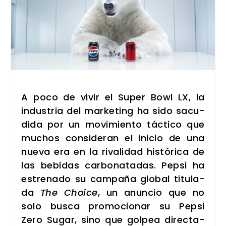
A poco de vivir el Super Bowl LX, la
indus­tria del mar­ke­ting ha sido sacu­
di­da por un movi­mien­to tác­ti­co que
muchos con­si­de­ran el ini­cio de una
nue­va era en la riva­li­dad his­tó­ri­ca de
las bebi­das car­bo­na­ta­das. Pep­si ha
estre­na­do su cam­pa­ña glo­bal titu­la­
da
The Choi­ce
, un anun­cio que no
solo bus­ca pro­mo­cio­nar su Pep­si
Zero Sugar, sino que gol­pea direc­ta­