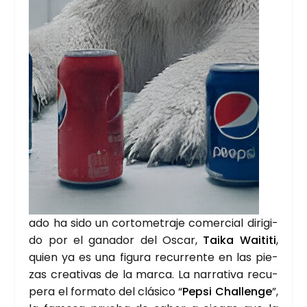
a­do ha sido un cor­to­me­tra­je comer­cial diri­gi­
do por el gana­dor del Oscar,
Tai­ka Wai­ti­ti
,
quien ya es una figu­ra recu­rren­te en las pie­
zas crea­ti­vas de la mar­ca. La narra­ti­va recu­
pe­ra el for­ma­to del clá­si­co “
Pep­si Cha­llen­ge
”,