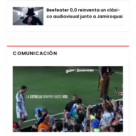
Bee­fea­ter 0,0 rein­ven­ta un clá­si­
co audio­vi­sual jun­to a Jami­ro­quai
COMUNICACIÓN