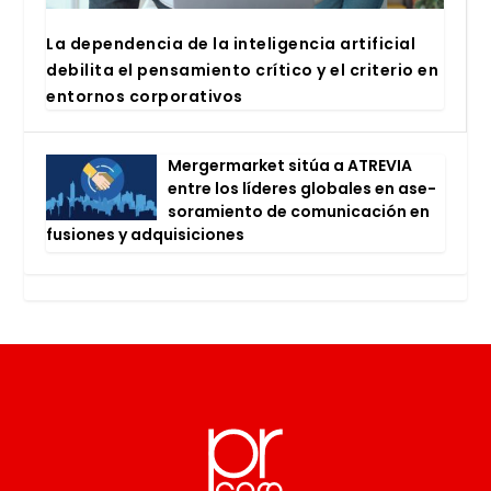
La depen­den­cia de la inte­li­gen­cia arti­fi­cial
debi­li­ta el pen­sa­mien­to crí­ti­co y el cri­te­rio en
entor­nos cor­po­ra­ti­vos
Mer­ger­mar­ket sitúa a ATRE­VIA
entre los líde­res glo­ba­les en ase­
so­ra­mien­to de comu­ni­ca­ción en
fusio­nes y adqui­si­cio­nes