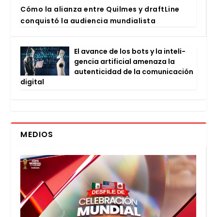
Cómo la alian­za entre Quil­mes y draftLi­ne
con­quis­tó la audien­cia mun­dia­lis­ta
El avan­ce de los bots y la inte­li­
gen­cia arti­fi­cial ame­na­za la
auten­ti­ci­dad de la comu­ni­ca­ción
digi­tal
MEDIOS