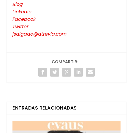
Blog
Lin­ke­din
Face­book
Twit­ter
jsalgado@atrevia.com
COMPARTIR:
ENTRADAS RELACIONADAS