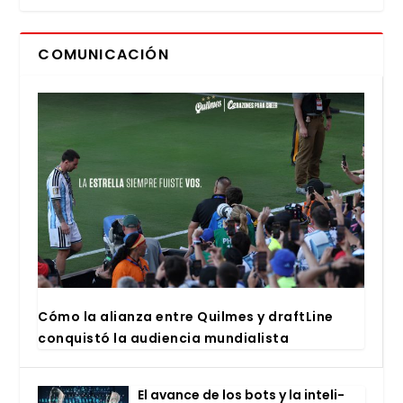
COMUNICACIÓN
Cómo la alian­za entre Quil­mes y draftLi­ne
con­quis­tó la audien­cia mun­dia­lis­ta
El avan­ce de los bots y la inte­li­