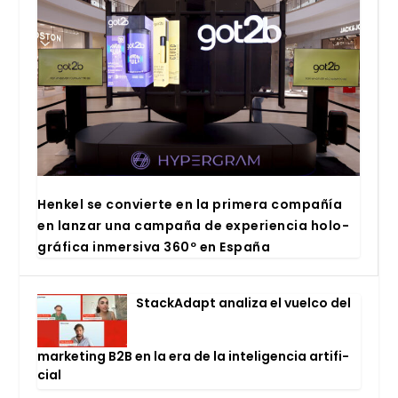
Hen­kel se con­vier­te en la pri­me­ra com­pa­ñía
en lan­zar una cam­pa­ña de expe­rien­cia holo­
grá­fi­ca inmer­si­va 360º en Espa­ña
Stac­kA­dapt ana­li­za el vuel­co del
mar­ke­ting B2B en la era de la inte­li­gen­cia arti­fi­
cial