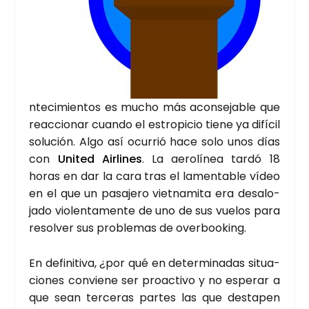
n­te­ci­mien­tos es mucho más acon­se­ja­ble que
reac­cio­nar cuan­do el estro­pi­cio tie­ne ya difí­cil
solu­ción. Algo así ocu­rrió hace solo unos días
con
Uni­ted Air­li­nes
. La aero­lí­nea tar­dó 18
horas en dar la cara tras el lamen­ta­ble vídeo
en el que un pasa­je­ro viet­na­mi­ta era des­alo­
ja­do vio­len­ta­men­te de uno de sus vue­los para
resol­ver sus pro­ble­mas de over­boo­king.
En defi­ni­ti­va, ¿por qué en deter­mi­na­das situa­
cio­nes con­vie­ne ser proac­ti­vo y no espe­rar a
que sean ter­ce­ras par­tes las que des­ta­pen