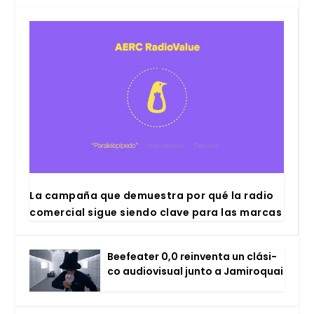
La cam­pa­ña que demues­tra por qué la radio
comer­cial sigue sien­do cla­ve para las mar­cas
Bee­fea­ter 0,0 rein­ven­ta un clá­si­
co audio­vi­sual jun­to a Jami­ro­quai