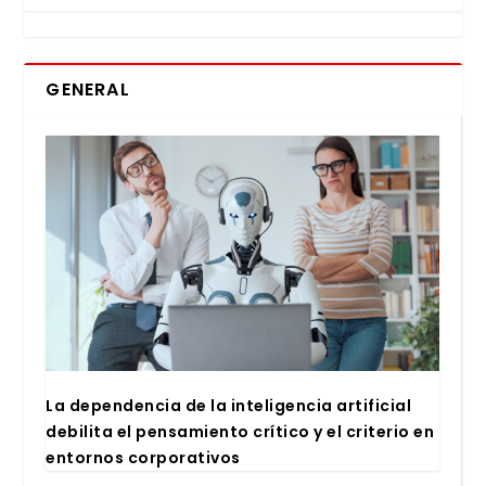
GENERAL
La depen­den­cia de la inte­li­gen­cia arti­fi­cial
debi­li­ta el pen­sa­mien­to crí­ti­co y el cri­te­rio en
entor­nos cor­po­ra­ti­vos