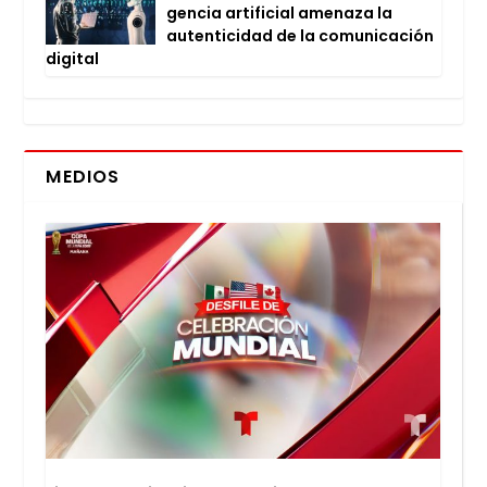
gen­cia arti­fi­cial ame­na­za la
auten­ti­ci­dad de la comu­ni­ca­ción
digi­tal
MEDIOS