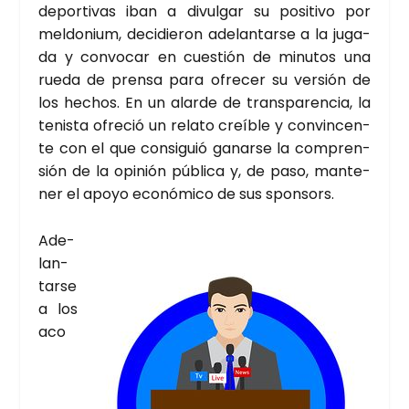
depor­ti­vas iban a divul­gar su posi­ti­vo por
mel­do­nium, deci­die­ron ade­lan­tar­se a la juga­
da y con­vo­car en cues­tión de minu­tos una
rue­da de pren­sa para ofre­cer su ver­sión de
los hechos. En un alar­de de trans­pa­ren­cia, la
tenis­ta ofre­ció un rela­to creí­ble y con­vin­cen­
te con el que con­si­guió ganar­se la com­pren­
sión de la opi­nión públi­ca y, de paso, man­te­
ner el apo­yo eco­nó­mi­co de sus spon­sors.
Ade­
lan­
tar­se
a los
aco