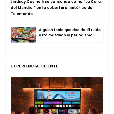
Lind­say Casi­ne­lli se con­so­li­da como “La Cara
del Mun­dial” en la cober­tu­ra his­tó­ri­ca de
Tele­mun­do
Alguien tenía que decir­lo. El rui­do
está matan­do el perio­dis­mo
EXPERIENCIA CLIENTE