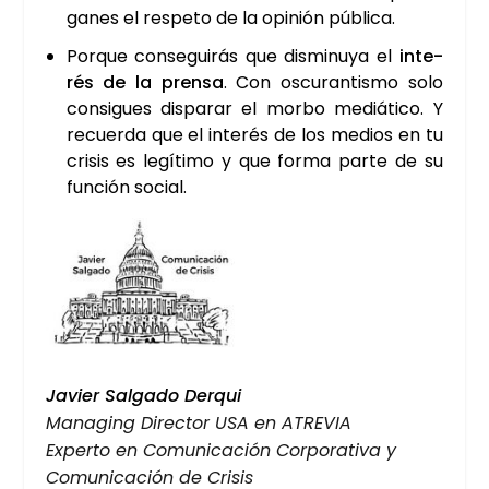
ganes el res­pe­to de la opi­nión públi­ca.
Por­que con­se­gui­rás que dis­mi­nu­ya el
inte­
rés de la pren­sa
. Con oscu­ran­tis­mo solo
con­si­gues dis­pa­rar el mor­bo mediá­ti­co. Y
recuer­da que el inte­rés de los medios en tu
cri­sis es legí­ti­mo y que for­ma par­te de su
fun­ción social.
Javier Sal­ga­do Der­qui
Mana­ging Direc­tor USA en ATRE­VIA
Exper­to en Comu­ni­ca­ción Cor­po­ra­ti­va y
Comu­ni­ca­ción de Cri­sis