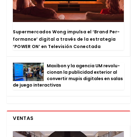
Super­mer­ca­dos Wong impul­sa el ‘Brand Per­
for­man­ce’ digi­tal a tra­vés de la estra­te­gia
‘POWER ON’ en Tele­vi­sión Conec­ta­da
Maxi­bon y la agen­cia UM revo­lu­
cio­nan la publi­ci­dad exte­rior al
con­ver­tir mupis digi­ta­les en salas
de jue­go inter­ac­ti­vas
VENTAS