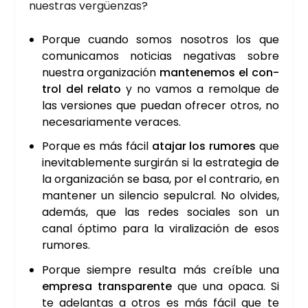
nues­tras ver­güen­zas?
Por­que cuan­do somos noso­tros los que
comu­ni­ca­mos noti­cias nega­ti­vas sobre
nues­tra orga­ni­za­ción
man­te­ne­mos el con­
trol del rela­to
y no vamos a remol­que de
las ver­sio­nes que pue­dan ofre­cer otros, no
nece­sa­ria­men­te vera­ces.
Por­que es más fácil
ata­jar los rumo­res
que
inevi­ta­ble­men­te sur­gi­rán si la estra­te­gia de
la orga­ni­za­ción se basa, por el con­tra­rio, en
man­te­ner un silen­cio sepul­cral. No olvi­des,
ade­más, que las redes socia­les son un
canal ópti­mo para la vira­li­za­ción de esos
rumo­res.
Por­que siem­pre resul­ta más creí­ble una
empre­sa trans­pa­ren­te
que una opa­ca. Si
te ade­lan­tas a otros es más fácil que te