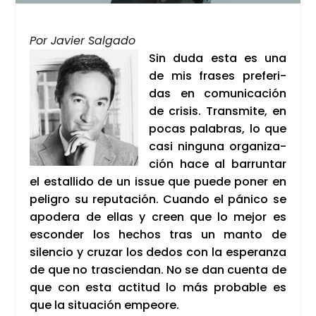
Por Javier Sal­ga­do
Sin duda esta es una
de mis fra­ses pre­fe­ri­
das en comu­ni­ca­ción
de cri­sis. Trans­mi­te, en
pocas pala­bras, lo que
casi nin­gu­na orga­ni­za­
ción hace al barrun­tar
el esta­lli­do de un issue que pue­de poner en
peli­gro su repu­tación. Cuan­do el páni­co se
apo­de­ra de ellas y creen que lo mejor es
escon­der los hechos tras un man­to de
silen­cio y cru­zar los dedos con la espe­ran­za
de que no tras­cien­dan. No se dan cuen­ta de
que con esta acti­tud lo más pro­ba­ble es
que la situa­ción empeo­re.