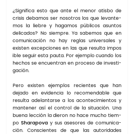
¿Sig­ni­fi­ca esto que ante el menor atis­bo de
cri­sis deba­mos ser noso­tros los que levan­te­
mos la lie­bre y haga­mos públi­cos asun­tos
deli­ca­dos? No siem­pre. Ya sabe­mos que en
comu­ni­ca­ción no hay reglas uni­ver­sa­les y
exis­ten excep­cio­nes en las que resul­ta impo­s
i­ble seguir esta pau­ta. Por ejem­plo cuan­do los
hechos se encuen­tran en pro­ce­so de inves­ti­
ga­ción.
Pero exis­ten ejem­plos recien­tes que han
deja­do en evi­den­cia lo reco­men­da­ble que
resul­ta ade­lan­tar­se a los acon­te­ci­mien­tos y
man­te­ner así el con­trol de la situa­ción. Una
bue­na lec­ción la die­ron no hace mucho tiem­
po
Sha­ra­po­va
y sus ase­so­res de comu­ni­ca­
ción. Cons­cien­tes de que las auto­ri­da­des