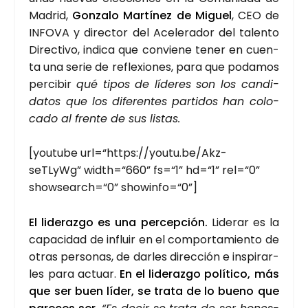
Madrid,
Gon­za­lo Mar­tí­nez de Miguel
, CEO de
INFO­VA y direc­tor del Ace­le­ra­dor del talen­to
Direc­ti­vo, indi­ca que con­vie­ne tener en cuen­
ta una serie de refle­xio­nes, para que poda­mos
per­ci­bir
qué tipos de líde­res son los can­di­
da­tos que los dife­ren­tes par­ti­dos han colo­
ca­do al fren­te de sus lis­tas.
[you­tu­be url=“https://youtu.be/Akz-
seTLyWg” width=“660” fs=“1” hd=“1” rel=“0”
showsearch=“0” showinfo=“0”]
El lide­raz­go es una per­cep­ción.
Lide­rar es la
capa­ci­dad de influir en el com­por­ta­mien­to de
otras per­so­nas, de dar­les direc­ción e ins­pi­rar­
les para actuar.
En el lide­raz­go polí­ti­co, más
que ser buen líder, se tra­ta de lo bueno que