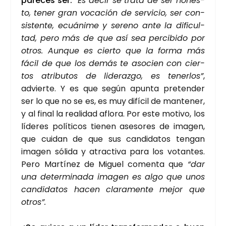
pare­ces ser.
“Es decir se tra­ta de ser hones­
to, tener gran voca­ción de ser­vi­cio, ser con­
sis­ten­te, ecuá­ni­me y sereno ante la difi­cul­
tad, pero más de que así sea per­ci­bi­do por
otros. Aun­que es cier­to que la for­ma más
fácil de que los demás te aso­cien con cier­
tos atri­bu­tos de lide­raz­go, es tener­los”
,
advier­te. Y es que según apun­ta pre­ten­der
ser lo que no se es, es muy difí­cil de man­te­ner,
y al final la reali­dad aflo­ra. Por este moti­vo, los
líde­res polí­ti­cos tie­nen ase­so­res de ima­gen,
que cui­dan de que sus can­di­da­tos ten­gan
ima­gen sóli­da y atrac­ti­va para los votan­tes.
Pero Mar­tí­nez de Miguel comen­ta que
“dar
una deter­mi­na­da ima­gen es algo que unos
can­di­da­tos hacen cla­ra­men­te mejor que
otros”.