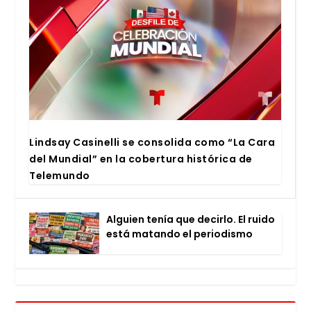
Lind­say Casi­ne­lli se con­so­li­da como “La Cara
del Mun­dial” en la cober­tu­ra his­tó­ri­ca de
Tele­mun­do
Alguien tenía que decir­lo. El rui­do
está matan­do el perio­dis­mo