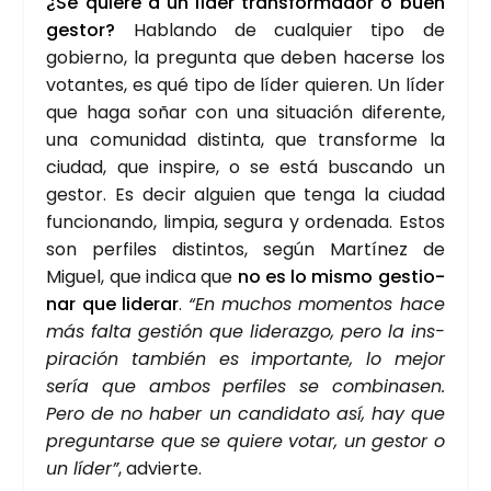
¿Se quie­re a un líder trans­for­ma­dor o buen
ges­tor?
Hablan­do de cual­quier tipo de
gobierno, la pre­gun­ta que deben hacer­se los
votan­tes, es qué tipo de líder quie­ren. Un líder
que haga soñar con una situa­ción dife­ren­te,
una comu­ni­dad dis­tin­ta, que trans­for­me la
ciu­dad, que ins­pi­re, o se está bus­can­do un
ges­tor. Es decir alguien que ten­ga la ciu­dad
fun­cio­nan­do, lim­pia, segu­ra y orde­na­da. Estos
son per­fi­les dis­tin­tos, según Mar­tí­nez de
Miguel, que indi­ca que
no es lo mis­mo ges­tio­
nar que lide­rar
.
“En muchos momen­tos hace
más fal­ta ges­tión que lide­raz­go, pero la ins­
pi­ra­ción tam­bién es impor­tan­te, lo mejor
sería que ambos per­fi­les se com­bi­na­sen.
Pero de no haber un can­di­da­to así, hay que
pre­gun­tar­se que se quie­re votar, un ges­tor o
un líder”
, advier­te.