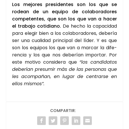
Los mejo­res pre­si­den­tes son los que se
rodean de un equi­po de cola­bo­ra­do­res
com­pe­ten­tes, que son los que van a hacer
el tra­ba­jo coti­diano.
De hecho la capa­ci­dad
para ele­gir bien a los cola­bo­ra­do­res, debe­ría
ser una cua­li­dad prin­ci­pal del líder. Y es que
son los equi­pos los que van a mar­car la dife­
ren­cia y los que nos debe­rían impor­tar. Por
este moti­vo con­si­de­ra que
“los can­di­da­tos
debe­rían pre­su­mir más de las per­so­nas que
les acom­pa­ñan, en lugar de cen­trar­se en
ellos mis­mos”.
COMPARTIR: