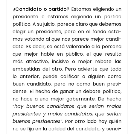
¿Can­di­da­to o par­ti­do?
Esta­mos eli­gien­do un
pre­si­den­te o esta­mos eli­gien­do un par­ti­do
polí­ti­co. A su jui­cio, pare­ce cla­ro que debe­mos
ele­gir un pre­si­den­te, pero en el fon­do esta­
mos votan­do al que nos pare­ce mejor can­di­
da­to. Es decir, se está valo­ran­do a la per­so­na
que mejor hable en públi­co, el que resul­ta
más atrac­ti­vo, inci­si­vo o mejor reba­te las
embes­ti­das del otro. Pero advier­te que todo
lo ante­rior, pue­de cali­fi­car a alguien como
buen can­di­da­to, pero no como buen pre­si­
den­te. El hecho de ganar un deba­te polí­ti­co,
no hace a uno mejor gober­nan­te. De hecho
“
hay bue­nos can­di­da­tos que serían malos
pre­si­den­tes y malos can­di­da­tos, que serían
bue­nos pre­si­den­tes”
. Por otro lado hay quién
no se fija en la cali­dad del can­di­da­to, y sen­ci­