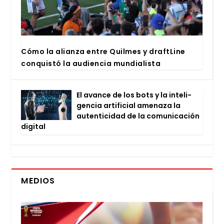
Cómo la alian­za entre Quil­mes y draftLi­ne
con­quis­tó la audien­cia mun­dia­lis­ta
El avan­ce de los bots y la inte­li­
gen­cia arti­fi­cial ame­na­za la
auten­ti­ci­dad de la comu­ni­ca­ción
digi­tal
MEDIOS