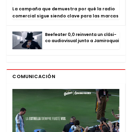
La cam­pa­ña que demues­tra por qué la radio
comer­cial sigue sien­do cla­ve para las mar­cas
Bee­fea­ter 0,0 rein­ven­ta un clá­si­
co audio­vi­sual jun­to a Jami­ro­quai
COMUNICACIÓN