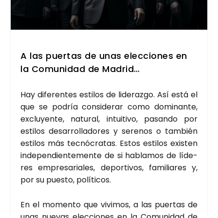
A las puer­tas de unas elec­cio­nes en
la Comu­ni­dad de Madrid…
Hay dife­ren­tes esti­los de lide­raz­go. Así está el
que se podría con­si­de­rar como domi­nan­te,
exclu­yen­te, natu­ral, intui­ti­vo, pasan­do por
esti­los desa­rro­lla­do­res y sere­nos o tam­bién
esti­los más tec­nó­cra­tas. Estos esti­los exis­ten
inde­pen­dien­te­men­te de si habla­mos de líde­
res empre­sa­ria­les, depor­ti­vos, fami­lia­res y,
por su pues­to, polí­ti­cos.
En el momen­to que vivi­mos, a las puer­tas de
unas nue­vas elec­cio­nes en la Comu­ni­dad de