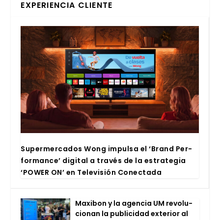
EXPERIENCIA CLIENTE
Super­mer­ca­dos Wong impul­sa el ‘Brand Per­
for­man­ce’ digi­tal a tra­vés de la estra­te­gia
‘POWER ON’ en Tele­vi­sión Conec­ta­da
Maxi­bon y la agen­cia UM revo­lu­
cio­nan la publi­ci­dad exte­rior al