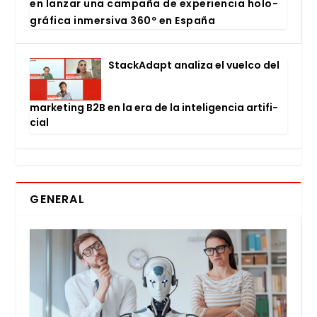
en lan­zar una cam­pa­ña de expe­rien­cia holo­
grá­fi­ca inmer­si­va 360º en Espa­ña
Stac­kA­dapt ana­li­za el vuel­co del
mar­ke­ting B2B en la era de la inte­li­gen­cia arti­fi­
cial
GENERAL