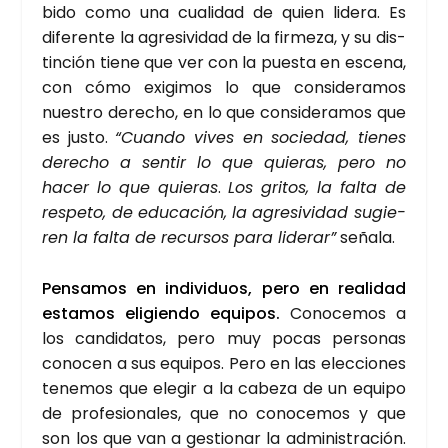
bi­do como una cua­li­dad de quien lide­ra. Es
dife­ren­te la agre­si­vi­dad de la fir­me­za, y su dis­
tin­ción tie­ne que ver con la pues­ta en esce­na,
con cómo exi­gi­mos lo que con­si­de­ra­mos
nues­tro dere­cho, en lo que con­si­de­ra­mos que
es jus­to.
“Cuan­do vives en socie­dad, tie­nes
dere­cho a sen­tir lo que quie­ras, pero no
hacer lo que quie­ras
.
Los gri­tos, la fal­ta de
res­pe­to, de edu­ca­ción, la agre­si­vi­dad sugie­
ren la fal­ta de recur­sos para lide­rar”
seña­la.
Pen­sa­mos en indi­vi­duos, pero en reali­dad
esta­mos eli­gien­do equi­pos.
Cono­ce­mos a
los can­di­da­tos, pero muy pocas per­so­nas
cono­cen a sus equi­pos. Pero en las elec­cio­nes
tene­mos que ele­gir a la cabe­za de un equi­po
de pro­fe­sio­na­les, que no cono­ce­mos y que
son los que van a ges­tio­nar la admi­nis­tra­ción.