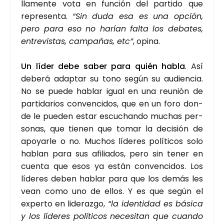
lla­men­te vota en fun­ción del par­ti­do que
repre­sen­ta.
“Sin duda esa es una opción,
pero para eso no harían fal­ta los deba­tes,
entre­vis­tas, cam­pa­ñas, etc”
, opi­na.
Un líder debe saber para quién habla
. Así
debe­rá adap­tar su tono según su audien­cia.
No se pue­de hablar igual en una reu­nión de
par­ti­da­rios con­ven­ci­dos, que en un foro don­
de le pue­den estar escu­chan­do muchas per­
so­nas, que tie­nen que tomar la deci­sión de
apo­yar­le o no. Muchos líde­res polí­ti­cos solo
hablan para sus afi­lia­dos, pero sin tener en
cuen­ta que esos ya están con­ven­ci­dos. Los
líde­res deben hablar para que los demás les
vean como uno de ellos. Y es que según el
exper­to en lide­raz­go,
“la iden­ti­dad es bási­ca
y los líde­res polí­ti­cos nece­si­tan que cuan­do