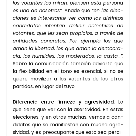
los votan­tes los miran, pien­sen esta per­so­na
es uno de noso­tros”
. Aña­de que
“en las elec­
cio­nes es intere­san­te ver como los dis­tin­tos
can­di­da­tos inten­tan defi­nir colec­ti­vos de
votan­tes, que les sean pro­pi­cios, a tra­vés de
enti­da­des con­cre­tas. Por ejem­plo los que
aman la liber­tad, los que aman la demo­cra­
cia, los humil­des, los mode­ra­dos, la cas­ta…”
.
Sobre la comu­ni­ca­ción tam­bién advier­te que
la fle­xi­bi­li­dad en el tono es esen­cial, si no se
quie­re movi­li­zar a los votan­tes de los otros
par­ti­dos, en lugar del tuyo.
Dife­ren­cia entre fir­me­za y agre­si­vi­dad
. Lo
que tie­ne que ver con la aser­ti­vi­dad. En estas
elec­cio­nes, y en otras muchas, vemos a can­
di­da­tos que se mani­fies­tan con mucha agre­
si­vi­dad, y es preo­cu­pan­te que esto sea per­ci­