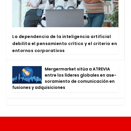
La depen­den­cia de la inte­li­gen­cia arti­fi­cial
debi­li­ta el pen­sa­mien­to crí­ti­co y el cri­te­rio en
entor­nos cor­po­ra­ti­vos
Mer­ger­mar­ket sitúa a ATRE­VIA
entre los líde­res glo­ba­les en ase­
so­ra­mien­to de comu­ni­ca­ción en
fusio­nes y adqui­si­cio­nes