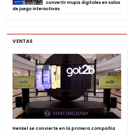
con­ver­tir mupis digi­ta­les en salas
de jue­go inter­ac­ti­vas
VENTAS
Hen­kel se con­vier­te en la pri­me­ra com­pa­ñía