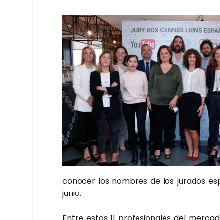
cono­cer los nom­bres de los jura­dos espa
junio.
Entre estos 11 pro­fe­sio­na­les del mer­c