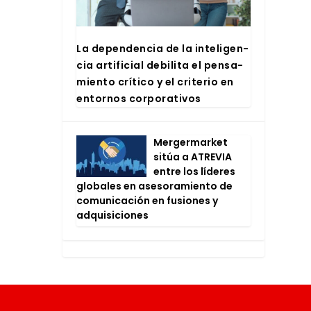
La depen­den­cia de la inte­li­gen­
cia arti­fi­cial debi­li­ta el pen­sa­
mien­to crí­ti­co y el cri­te­rio en
entor­nos cor­po­ra­ti­vos
Mer­ger­mar­ket
sitúa a ATRE­VIA
entre los líde­res
glo­ba­les en ase­so­ra­mien­to de
comu­ni­ca­ción en fusio­nes y
adqui­si­cio­nes