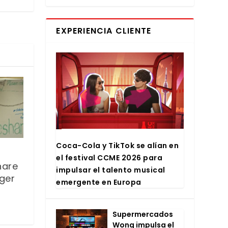
EXPERIENCIA CLIENTE
Coca-Cola y Tik­Tok se alían en
el fes­ti­val CCME 2026 para
hare
impul­sar el talen­to musi­cal
ger
emer­gen­te en Euro­pa
Super­mer­ca­dos
Wong impul­sa el