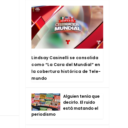
Lind­say Casi­ne­lli se con­so­li­da
como “La Cara del Mun­dial” en
la cober­tu­ra his­tó­ri­ca de Tele­
mun­do
Alguien tenía que
decir­lo. El rui­do
está matan­do el
perio­dis­mo