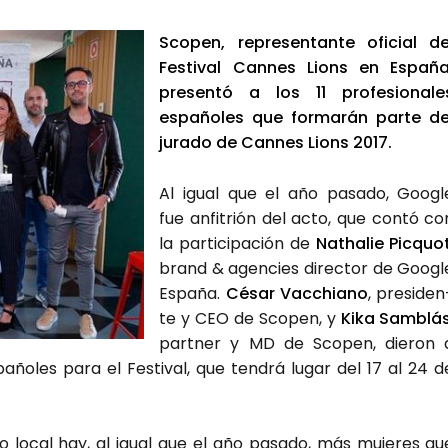
Sco­pen, repre­sen­tan­te ofi­cial de
Fes­ti­val Can­nes Lions en Espa­ña
pre­sen­tó a los 11 pro­fe­sio­na­le
espa­ño­les que for­ma­rán par­te de
jura­do de Can­nes Lions 2017.
Al igual que el año pasa­do, Goo­gl
fue anfi­trión del acto, que con­tó co
la par­ti­ci­pa­ción de
Natha­lie Pic­quo
brand & agen­cies direc­tor de Goo­gl
Espa­ña.
César Vac­chiano
, pre­si­den
te y CEO de Sco­pen, y
Kika Sam­blá
part­ner y MD de Sco­pen, die­ron 
­ño­les para el Fes­ti­val, que ten­drá lugar del 17 al 24 d
a­do local hay, al igual que el año pasa­do, más muje­res qu