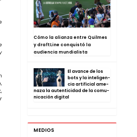
e
Cómo la alian­za entre Quil­mes
e
y draftLi­ne con­quis­tó la
audien­cia mun­dia­lis­ta
y
El avan­ce de los
n
bots y la inte­li­gen­
,
cia arti­fi­cial ame­
k
,
na­za la auten­ti­ci­dad de la comu­
ni­ca­ción digi­tal
r
MEDIOS