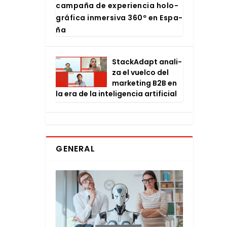
cam­pa­ña de expe­rien­cia holo­
grá­fi­ca inmer­si­va 360º en Espa­
ña
Stac­kA­dapt ana­li­
za el vuel­co del
mar­ke­ting B2B en
la era de la inte­li­gen­cia arti­fi­cial
GENERAL