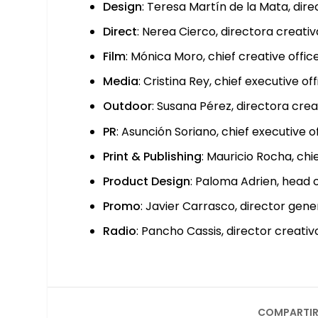
Design
: Tere­sa Mar­tín de la Mata, direc
Direct
: Nerea Cier­co, direc­to­ra crea­ti
Film
: Móni­ca Moro, chief crea­ti­ve offi
Media
: Cris­ti­na Rey, chief execu­ti­ve of
Out­door
: Susa­na Pérez, direc­to­ra crea­t
PR
: Asun­ción Soriano, chief execu­ti­ve of
Print & Publishing
: Mau­ri­cio Rocha, chie
Pro­duct Design
: Palo­ma Adrien, head 
Pro­mo
: Javier Carras­co, direc­tor gene­
Radio
: Pan­cho Cas­sis, direc­tor crea­ti­v
COMPARTIR