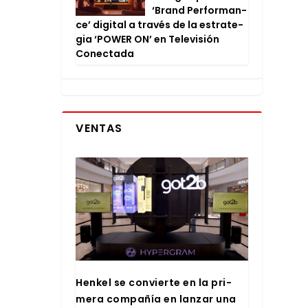
‘Brand Per­for­man­
ce’ digi­tal a tra­vés de la estra­te­
gia ‘POWER ON’ en Tele­vi­sión
Conec­ta­da
VENTAS
Hen­kel se con­vier­te en la pri­
me­ra com­pa­ñía en lan­zar una