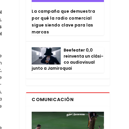
La cam­pa­ña que demues­tra
l
por qué la radio comer­cial
,
sigue sien­do cla­ve para las
s
mar­cas
l
Bee­fea­ter 0,0
e
rein­ven­ta un clá­si­
co audio­vi­sual
n
jun­to a Jami­ro­quai
t
,
e
­
s
,
a
COMUNICACIÓN
e
e