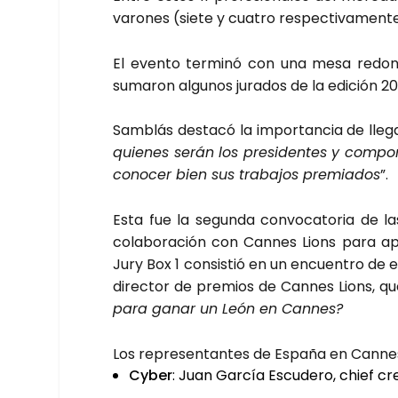
varo­nes (sie­te y cua­tro res­pec­ti­va­men­t
El even­to ter­mi­nó con una mesa redon­
suma­ron algu­nos jura­dos de la edi­ción 201
Sam­blás des­ta­có la impor­tan­cia de lle
quie­nes serán los pre­si­den­tes y com­po
cono­cer bien sus tra­ba­jos pre­mia­dos
”.
Esta fue la segun­da con­vo­ca­to­ria de 
cola­bo­ra­ción con Can­nes Lions para apo­
Jury Box 1 con­sis­tió en un encuen­tro de 
direc­tor de pre­mios de Can­nes Lions, qu
para ganar un León en Can­nes?
Los repre­sen­tan­tes de Espa­ña en Can­ne
Cyber
: Juan Gar­cía Escu­de­ro, chief cre