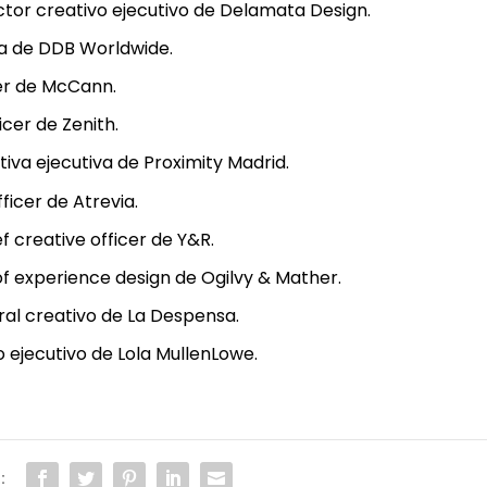
­tor crea­ti­vo eje­cu­ti­vo de Dela­ma­ta Design.
­va de DDB World­wi­de.
­cer de McCann.
fi­cer de Zenith.
i­va eje­cu­ti­va de Pro­xi­mity Madrid.
fi­cer de Atre­via.
f crea­ti­ve offi­cer de Y&R.
of expe­rien­ce design de Ogilvy & Mather.
ral crea­ti­vo de La Des­pen­sa.
o eje­cu­ti­vo de Lola Mullen­Lo­we.
: