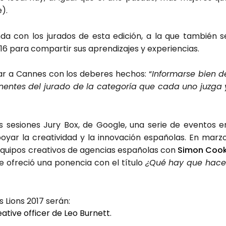
e).
da con los jura­dos de esta edi­ción, a la que tam­bién s
6 para com­par­tir sus apren­di­za­jes y expe­rien­cias.
­gar a Can­nes con los debe­res hechos: “
Infor­mar­se bien d
­nen­tes del jura­do de la cate­go­ría que cada uno juz­ga 
las sesio­nes Jury Box, de Goo­gle, una serie de even­tos e
yar la crea­ti­vi­dad y la inno­va­ción espa­ño­las. En mar­zo
equi­pos crea­ti­vos de agen­cias espa­ño­las con
Simon Coo
e ofre­ció una ponen­cia con el títu­lo
¿Qué hay que hace
s Lions 2017 serán:
a­ti­ve offi­cer de Leo Bur­nett.