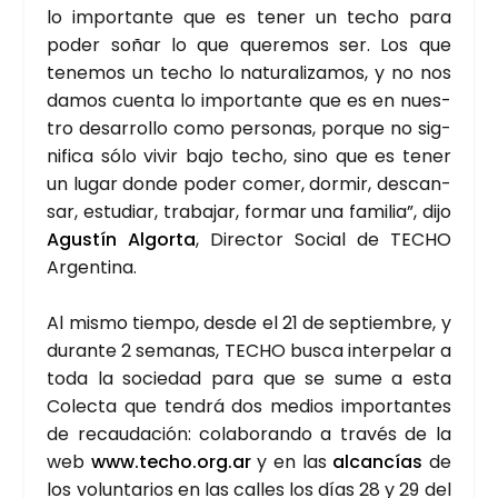
lo impor­tan­te que es tener un techo para
poder soñar lo que que­re­mos ser. Los que
tene­mos un techo lo natu­ra­li­za­mos, y no nos
damos cuen­ta lo impor­tan­te que es en nues­
tro desa­rro­llo como per­so­nas, por­que no sig­
ni­fi­ca sólo vivir bajo techo, sino que es tener
un lugar don­de poder comer, dor­mir, des­can­
sar, estu­diar, tra­ba­jar, for­mar una fami­lia”, dijo
Agus­tín Algor­ta
, Direc­tor Social de TECHO
Argen­ti­na.
Al mis­mo tiem­po, des­de el 21 de sep­tiem­bre, y
duran­te 2 sema­nas, TECHO bus­ca inter­pe­lar a
toda la socie­dad para que se sume a esta
Colec­ta que ten­drá dos medios impor­tan­tes
de recau­da­ción: cola­bo­ran­do a tra­vés de la
web
www.techo.org.ar
y en las
alcan­cías
de
los volun­ta­rios en las calles los días 28 y 29 del