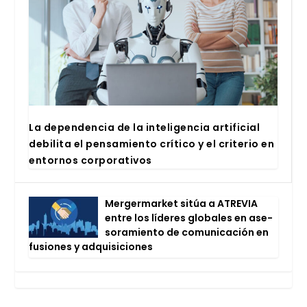
La depen­den­cia de la inte­li­gen­cia arti­fi­cial
debi­li­ta el pen­sa­mien­to crí­ti­co y el cri­te­rio en
entor­nos cor­po­ra­ti­vos
Mer­ger­mar­ket sitúa a ATRE­VIA
entre los líde­res glo­ba­les en ase­
so­ra­mien­to de comu­ni­ca­ción en
fusio­nes y adqui­si­cio­nes