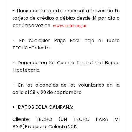
- Hacien­do tu apor­te men­sual a tra­vés de tu
tar­je­ta de cré­di­to o débi­to des­de $1 por día o
por úni­ca vez en
www.techo.org.ar
- En cual­quier Pago Fácil bajo el rubro
TECHO-Colec­ta
- Donan­do en la “Cuen­ta Techo” del Ban­co
Hipo­te­ca­rio.
- En las alcan­cías de los volun­ta­rios en la
calle el 28 y 29 de sep­tiem­bre
DATOS DE LA CAM­PA­ÑA:
Clien­te: TECHO (UN TECHO PARA MI
PAIS)Producto: Colec­ta 2012