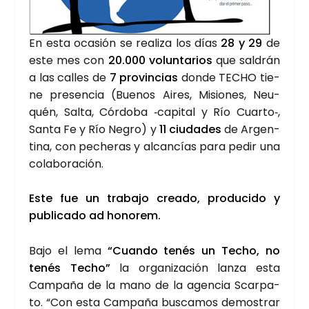
En esta oca­sión se rea­li­za los días
28 y 29
de
este mes con
20.000 volun­ta­rios
que sal­drán
a las calles de
7 pro­vin­cias
don­de TECHO tie­
ne pre­sen­cia (Bue­nos Aires, Misio­nes, Neu­
quén, Sal­ta, Cór­do­ba ‑capi­tal y Río Cuarto‑,
San­ta Fe y Río Negro) y
11 ciu­da­des
de Argen­
ti­na, con peche­ras y alcan­cías para pedir una
cola­bo­ra­ción.
Este fue un tra­ba­jo crea­do, pro­du­ci­do y
publi­ca­do ad hono­rem.
Bajo el lema
“Cuan­do tenés un Techo, no
tenés Techo”
la orga­ni­za­ción lan­za esta
Cam­pa­ña de la mano de la agen­cia Scar­pa­
to. “Con esta Cam­pa­ña bus­ca­mos demos­trar