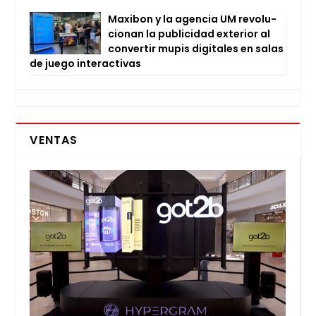
Maxi­bon y la agen­cia UM revo­lu­
cio­nan la publi­ci­dad exte­rior al
con­ver­tir mupis digi­ta­les en salas
de jue­go inter­ac­ti­vas
VENTAS