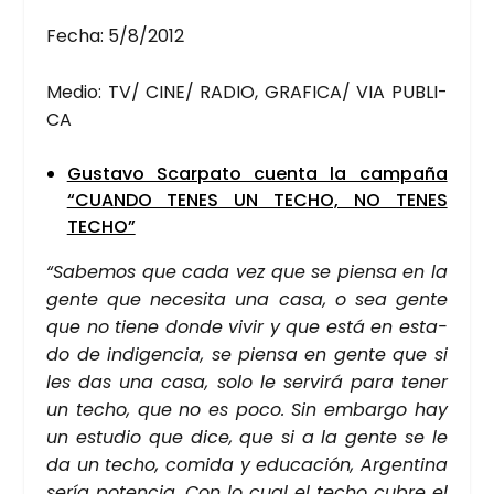
Fecha: 5/8/2012
Medio: TV/ CINE/ RADIO, GRAFICA/ VIA PUBLI­
CA
Gus­ta­vo Scar­pa­to cuen­ta la cam­pa­ña
“CUAN­DO TENES UN TECHO, NO TENES
TECHO”
“Sabe­mos que cada vez que se pien­sa en la
gen­te que nece­si­ta una casa, o sea gen­te
que no tie­ne don­de vivir y que está en esta­
do de indi­gen­cia, se pien­sa en gen­te que si
les das una casa, solo le ser­vi­rá para tener
un techo, que no es poco. Sin embar­go hay
un estu­dio que dice, que si a la gen­te se le
da un techo, comi­da y edu­ca­ción, Argen­ti­na
sería poten­cia. Con lo cual el techo cubre el