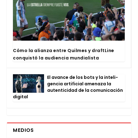
Cómo la alian­za entre Quil­mes y draftLi­ne
con­quis­tó la audien­cia mun­dia­lis­ta
El avan­ce de los bots y la inte­li­
gen­cia arti­fi­cial ame­na­za la
auten­ti­ci­dad de la comu­ni­ca­ción
digi­tal
MEDIOS