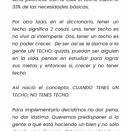
33% de las nece­si­da­des bási­cas.
Por otro lado, en el dic­cio­na­rio, tener un
techo, sig­ni­fi­ca 2 cosas: una, tener techo es
no vivir al intem­pe­rie. Dos, tener un techo es
no poder cre­cer. De ser así se le damos a la
gen­te UN TECHO, qui­zás, pue­dan ser alguien
en la vida, pen­sar en estu­diar para lograr
sus metas y enton­ces sí, cre­cer y no tener
techo.
Así nació el con­cep­to, CUAN­DO TENES UN
TECHO, NO TENES TECHO.
Para imple­men­tar­lo deci­di­mos no dar pena,
no dar lás­ti­ma. Que­re­mos pre­dis­po­ner a la
gen­te a que está hacien­do un bien y no sólo