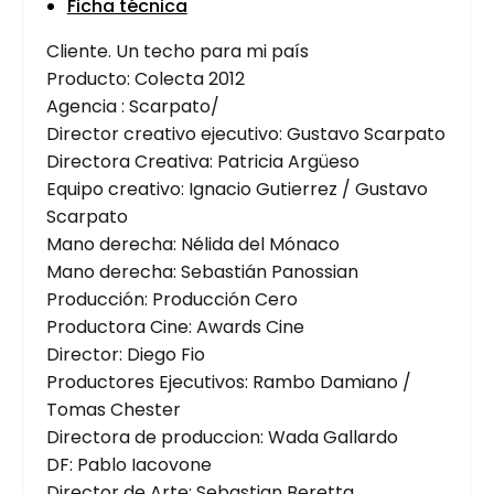
Ficha téc­ni­ca
Clien­te. Un techo para mi país
Pro­duc­to: Colec­ta 2012
Agen­cia : Scarpato/
Direc­tor crea­ti­vo eje­cu­ti­vo: Gus­ta­vo Scar­pa­to
Direc­to­ra Crea­ti­va: Patri­cia Argüe­so
Equi­po crea­ti­vo: Igna­cio Gutie­rrez / Gus­ta­vo
Scar­pa­to
Mano dere­cha: Néli­da del Móna­co
Mano dere­cha: Sebas­tián Panos­sian
Pro­duc­ción: Pro­duc­ción Cero
Pro­duc­to­ra Cine: Awards Cine
Direc­tor: Die­go Fio
Pro­duc­to­res Eje­cu­ti­vos: Ram­bo Damiano /
Tomas Ches­ter
Direc­to­ra de pro­duc­cion: Wada Gallar­do
DF: Pablo Iaco­vo­ne
Direc­tor de Arte: Sebas­tian Beret­ta