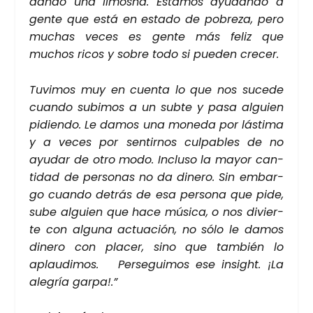
dan­do una limos­na. Esta­mos ayu­dan­do a
gen­te que está en esta­do de pobre­za, pero
muchas veces es gen­te más feliz que
muchos ricos y sobre todo si pue­den cre­cer.
Tuvi­mos muy en cuen­ta lo que nos suce­de
cuan­do subimos a un sub­te y pasa alguien
pidien­do. Le damos una mone­da por lás­ti­ma
y a veces por sen­tir­nos cul­pa­bles de no
ayu­dar de otro modo. Inclu­so la mayor can­
ti­dad de per­so­nas no da dine­ro. Sin embar­
go cuan­do detrás de esa per­so­na que pide,
sube alguien que hace músi­ca, o nos divier­
te con algu­na actua­ción, no sólo le damos
dine­ro con pla­cer, sino que tam­bién lo
aplau­di­mos. Per­se­gui­mos ese insight. ¡La
ale­gría gar­pa!.”