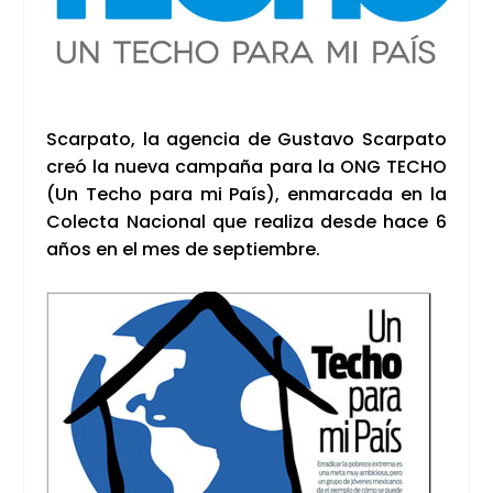
Scar­pa­to, la agen­cia de Gus­ta­vo Scar­pa­to
creó la nue­va cam­pa­ña para la ONG TECHO
(Un Techo para mi País), enmar­ca­da en la
Colec­ta Nacio­nal que rea­li­za des­de hace 6
años en el mes de sep­tiem­bre.