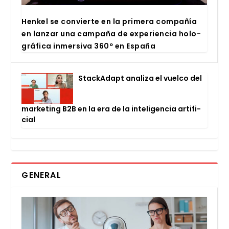
Hen­kel se con­vier­te en la pri­me­ra com­pa­ñía
en lan­zar una cam­pa­ña de expe­rien­cia holo­
grá­fi­ca inmer­si­va 360º en Espa­ña
Stac­kA­dapt ana­li­za el vuel­co del
mar­ke­ting B2B en la era de la inte­li­gen­cia arti­fi­
cial
GENERAL