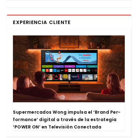
EXPERIENCIA CLIENTE
Super­mer­ca­dos Wong impul­sa el ‘Brand Per­
for­man­ce’ digi­tal a tra­vés de la estra­te­gia
‘POWER ON’ en Tele­vi­sión Conec­ta­da