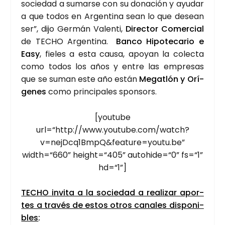
socie­dad a sumar­se con su dona­ción y ayu­dar
a que todos en Argen­ti­na sean lo que desean
ser”, dijo Ger­mán Valen­ti,
Direc­tor Comer­cial
de TECHO Argen­ti­na.
Ban­co Hipo­te­ca­rio e
Easy
, fie­les a esta cau­sa, apo­yan la colec­ta
como todos los años y entre las empre­sas
que se suman este año están
Megatlón y Orí­
ge­nes
como prin­ci­pa­les spon­sors.
[you­tu­be
url=“http://www.youtube.com/watch?
v=nejDcq1BmpQ&feature=youtu.be”
width=“660” height=“405” autohide=“0” fs=“1”
hd=“1”]
TECHO invi­ta a la socie­dad a rea­li­zar apor­
tes a tra­vés de estos otros cana­les dis­po­ni­
bles
: