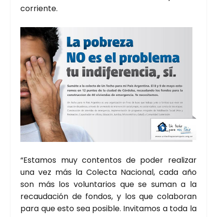
corrien­te.
“Esta­mos muy con­ten­tos de poder rea­li­zar
una vez más la Colec­ta Nacio­nal, cada año
son más los volun­ta­rios que se suman a la
recau­da­ción de fon­dos, y los que cola­bo­ran
para que esto sea posi­ble. Invi­ta­mos a toda la