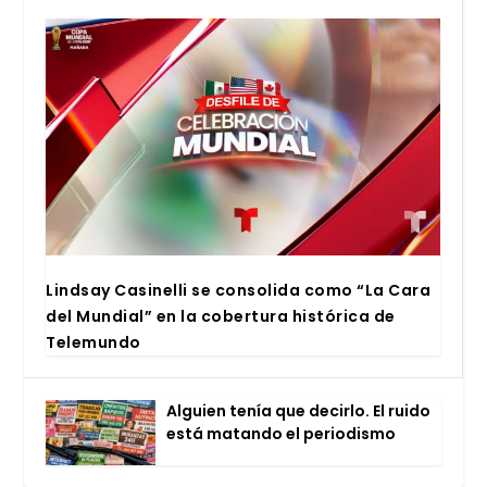
Lind­say Casi­ne­lli se con­so­li­da como “La Cara
del Mun­dial” en la cober­tu­ra his­tó­ri­ca de
Tele­mun­do
Alguien tenía que decir­lo. El rui­do
está matan­do el perio­dis­mo