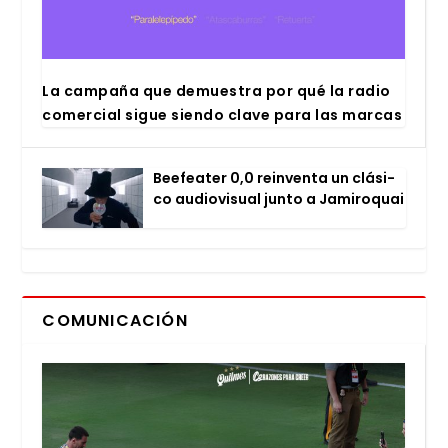
La cam­pa­ña que demues­tra por qué la radio
comer­cial sigue sien­do cla­ve para las mar­cas
Bee­fea­ter 0,0 rein­ven­ta un clá­si­
co audio­vi­sual jun­to a Jami­ro­quai
COMUNICACIÓN