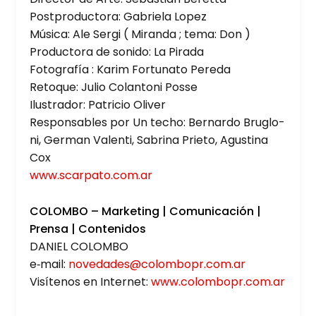
Post­pro­duc­to­ra: Gabrie­la Lopez
Músi­ca: Ale Ser­gi ( Miran­da ; tema: Don )
Pro­duc­to­ra de soni­do: La Pira­da
Foto­gra­fía : Karim For­tu­na­to Pere­da
Reto­que: Julio Colan­to­ni Pos­se
Ilus­tra­dor: Patri­cio Oli­ver
Res­pon­sa­bles por Un techo: Ber­nar­do Bru­glo­
ni, Ger­man Valen­ti, Sabri­na Prie­to, Agus­ti­na
Cox
www.scarpato.com.ar
COLOM­BO – Mar­ke­ting | Comu­ni­ca­ción |
Pren­sa | Con­te­ni­dos
DANIEL COLOM­BO
e‑mail:
novedades@colombopr.com.ar
Visí­te­nos en Inter­net:
www.colombopr.com.ar