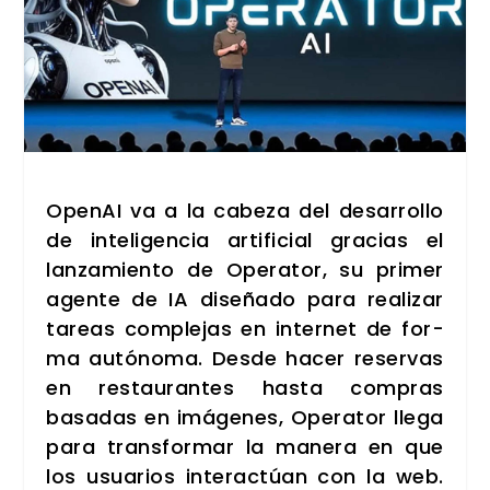
Ope­nAI va a la cabe­za del desa­rro­llo
de inte­li­gen­cia arti­fi­cial gra­cias el
lan­za­mien­to de
Ope­ra­tor
, su pri­mer
agen­te de IA dise­ña­do para rea­li­zar
tareas com­ple­jas en inter­net de for­
ma autó­no­ma. Des­de hacer reser­vas
en res­tau­ran­tes has­ta com­pras
basa­das en imá­ge­nes, Ope­ra­tor lle­ga
para trans­for­mar la mane­ra en que
los usua­rios inter­ac­túan con la web.