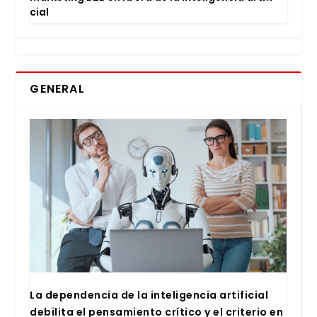
cial
GENERAL
La depen­den­cia de la inte­li­gen­cia arti­fi­cial
debi­li­ta el pen­sa­mien­to crí­ti­co y el cri­te­rio en