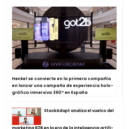
Hen­kel se con­vier­te en la pri­me­ra com­pa­ñía
en lan­zar una cam­pa­ña de expe­rien­cia holo­
grá­fi­ca inmer­si­va 360º en Espa­ña
Stac­kA­dapt ana­li­za el vuel­co del
mar­ke­ting B2B en la era de la inte­li­gen­cia arti­fi­