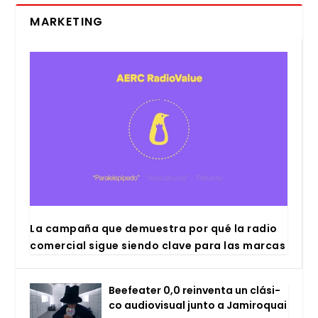
MARKETING
La cam­pa­ña que demues­tra por qué la radio
comer­cial sigue sien­do cla­ve para las mar­cas
Bee­fea­ter 0,0 rein­ven­ta un clá­si­
co audio­vi­sual jun­to a Jami­ro­quai