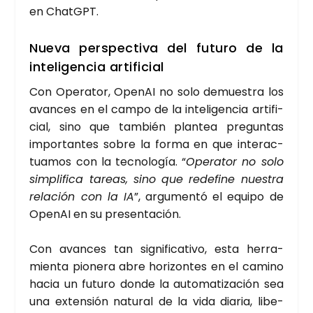
en ChatGPT.
Nue­va pers­pec­ti­va del futu­ro de la
inte­li­gen­cia arti­fi­cial
Con Ope­ra­tor, Ope­nAI no solo demues­tra los
avan­ces en el cam­po de la inte­li­gen­cia arti­fi­
cial, sino que tam­bién plan­tea pre­gun­tas
impor­tan­tes sobre la for­ma en que inter­ac­
tua­mos con la tec­no­lo­gía. “
Ope­ra­tor no solo
sim­pli­fi­ca tareas, sino que rede­fi­ne nues­tra
rela­ción con la IA
”, argu­men­tó el equi­po de
Ope­nAI en su pre­sen­ta­ción.
Con avan­ces tan sig­ni­fi­ca­ti­vo, esta herra­
mien­ta pio­ne­ra abre hori­zon­tes en el camino
hacia un futu­ro don­de la auto­ma­ti­za­ción sea
una exten­sión natu­ral de la vida dia­ria, libe­