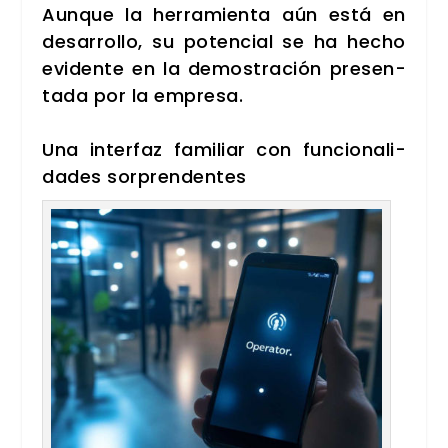
Aun­que la herra­mien­ta aún está en
desa­rro­llo, su poten­cial se ha hecho
evi­den­te en la demos­tra­ción pre­sen­
ta­da por la empre­sa.
Una inter­faz fami­liar con fun­cio­na­li­
da­des sor­pren­den­tes