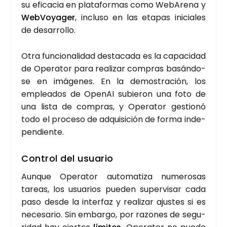
su efi­ca­cia en pla­ta­for­mas como WebA­re­na y
Web­Vo­ya­ger
, inclu­so en las eta­pas ini­cia­les
de desa­rro­llo.
Otra fun­cio­na­li­dad des­ta­ca­da es la capa­ci­dad
de Ope­ra­tor para rea­li­zar com­pras basán­do­
se en imá­ge­nes. En la demos­tra­ción, los
emplea­dos de Ope­nAI subie­ron una foto de
una lis­ta de com­pras, y Ope­ra­tor ges­tio­nó
todo el pro­ce­so de adqui­si­ción de for­ma inde­
pen­dien­te.
Con­trol del usua­rio
Aun­que Ope­ra­tor auto­ma­ti­za nume­ro­sas
tareas, los usua­rios pue­den super­vi­sar cada
paso des­de la inter­faz y rea­li­zar ajus­tes si es
nece­sa­rio. Sin embar­go, por razo­nes de segu­