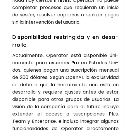
ri­dad hay cier­tos
lími­tes.
Ope­ra­tor no pue­de
com­ple­tar pro­ce­sos que requie­ran un ini­cio
de sesión, resol­ver capt­chas o rea­li­zar pagos
sin la inter­ven­ción del usua­rio.
Dis­po­ni­bi­li­dad res­trin­gi­da y en desa­
rro­llo
Actual­men­te, Ope­ra­tor está dis­po­ni­ble úni­
ca­men­te para
usua­rios
Pro
en Esta­dos Uni­
dos, quie­nes pagan una sus­crip­ción men­sual
de 200 dóla­res. Según Ope­nAI, la exclu­si­vi­dad
se debe a que la herra­mien­ta aún está en
desa­rro­llo y requie­re ajus­tes antes de estar
dis­po­ni­ble para otros gru­pos de usua­rios. La
visión de la com­pa­ñía para el futu­ro inclu­ye
exten­der el acce­so a sus­crip­cio­nes Plus,
Team y Enter­pri­se, e inclu­so inte­grar algu­nas
fun­cio­na­li­da­des de Ope­ra­tor direc­ta­men­te