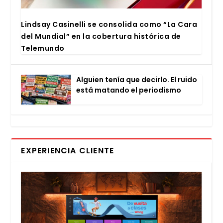
Lind­say Casi­ne­lli se con­so­li­da como “La Cara
del Mun­dial” en la cober­tu­ra his­tó­ri­ca de
Tele­mun­do
Alguien tenía que decir­lo. El rui­do
está matan­do el perio­dis­mo
EXPERIENCIA CLIENTE