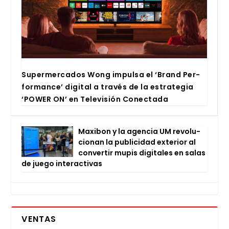
Super­mer­ca­dos Wong impul­sa el ‘Brand Per­
for­man­ce’ digi­tal a tra­vés de la estra­te­gia
‘POWER ON’ en Tele­vi­sión Conec­ta­da
Maxi­bon y la agen­cia UM revo­lu­
cio­nan la publi­ci­dad exte­rior al
con­ver­tir mupis digi­ta­les en salas
de jue­go inter­ac­ti­vas
VENTAS