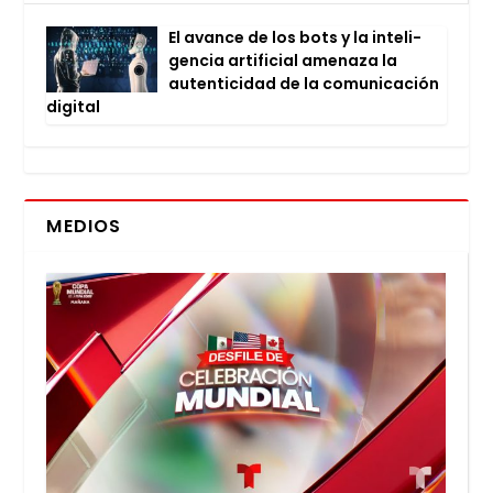
El avan­ce de los bots y la inte­li­
gen­cia arti­fi­cial ame­na­za la
auten­ti­ci­dad de la comu­ni­ca­ción
digi­tal
MEDIOS