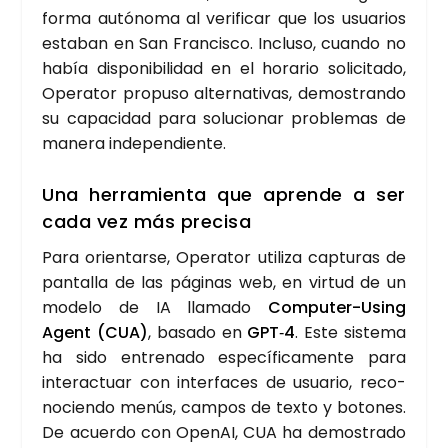
for­ma autó­no­ma al veri­fi­car que los usua­rios
esta­ban en San Fran­cis­co. Inclu­so, cuan­do no
había dis­po­ni­bi­li­dad en el hora­rio soli­ci­ta­do,
Ope­ra­tor pro­pu­so alter­na­ti­vas, demos­tran­do
su capa­ci­dad para solu­cio­nar pro­ble­mas de
mane­ra inde­pen­dien­te.
Una herra­mien­ta que apren­de a ser
cada vez más pre­ci­sa
Para orien­tar­se, Ope­ra­tor uti­li­za cap­tu­ras de
pan­ta­lla de las pági­nas web, en vir­tud de un
mode­lo de IA lla­ma­do
Com­pu­ter-Using
Agent (CUA)
, basa­do en
GPT‑4
. Este sis­te­ma
ha sido entre­na­do espe­cí­fi­ca­men­te para
inter­ac­tuar con inter­fa­ces de usua­rio, reco­
no­cien­do menús, cam­pos de tex­to y boto­nes.
De acuer­do con Ope­nAI, CUA ha demos­tra­do