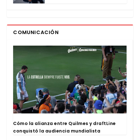
COMUNICACIÓN
Cómo la alian­za entre Quil­mes y draftLi­ne
con­quis­tó la audien­cia mun­dia­lis­ta