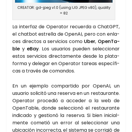
CREA­TOR: gd-jpeg v1.0 (using IJG JPEG v80), qua­lity
= 82
La inter­faz de Ope­ra­tor recuer­da a ChatGPT,
el chat­bot estre­lla de Ope­nAI, pero con enla­
ces direc­tos a ser­vi­cios como
Uber
,
Open­Ta­
ble
y
eBay
. Los usua­rios pue­den selec­cio­nar
estos ser­vi­cios direc­ta­men­te des­de la pla­ta­
for­ma y dele­gar en Ope­ra­tor tareas espe­cí­fi­
cas a tra­vés de coman­dos.
En un ejem­plo com­par­ti­do por Ope­nAI, un
usua­rio soli­ci­tó una reser­va en un res­tau­ran­te.
Ope­ra­tor pro­ce­dió a acce­der a la web de
Open­Ta­ble, don­de selec­cio­nó el res­tau­ran­te
indi­ca­do y ges­tio­nó la reser­va. Si bien ini­cial­
men­te come­tió un error al selec­cio­nar una
ubi­ca­ción inco­rrec­ta, el sis­te­ma se corri­gió de