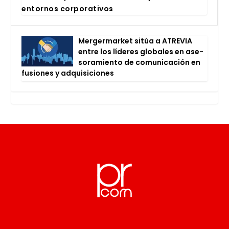
entor­nos cor­po­ra­ti­vos
Mer­ger­mar­ket sitúa a ATRE­VIA
entre los líde­res glo­ba­les en ase­
so­ra­mien­to de comu­ni­ca­ción en
fusio­nes y adqui­si­cio­nes