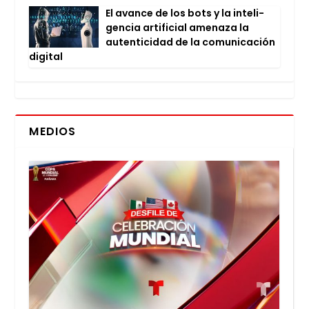
El avan­ce de los bots y la inte­li­
gen­cia arti­fi­cial ame­na­za la
auten­ti­ci­dad de la comu­ni­ca­ción
digi­tal
MEDIOS