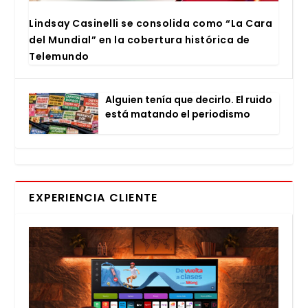
Lind­say Casi­ne­lli se con­so­li­da como “La Cara
del Mun­dial” en la cober­tu­ra his­tó­ri­ca de
Tele­mun­do
Alguien tenía que decir­lo. El rui­do
está matan­do el perio­dis­mo
EXPERIENCIA CLIENTE