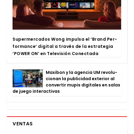
Super­mer­ca­dos Wong impul­sa el ‘Brand Per­
for­man­ce’ digi­tal a tra­vés de la estra­te­gia
‘POWER ON’ en Tele­vi­sión Conec­ta­da
Maxi­bon y la agen­cia UM revo­lu­
cio­nan la publi­ci­dad exte­rior al
con­ver­tir mupis digi­ta­les en salas
de jue­go inter­ac­ti­vas
VENTAS