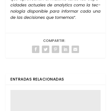
ci­da­des actua­les de analy­tics como la tec­
no­lo­gía dis­po­ni­ble para infor­mar cada una
de las deci­sio­nes que tome­mos
”.
COMPARTIR:
ENTRADAS RELACIONADAS