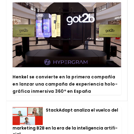
Hen­kel se con­vier­te en la pri­me­ra com­pa­ñía
en lan­zar una cam­pa­ña de expe­rien­cia holo­
grá­fi­ca inmer­si­va 360º en Espa­ña
Stac­kA­dapt ana­li­za el vuel­co del
mar­ke­ting B2B en la era de la inte­li­gen­cia arti­fi­