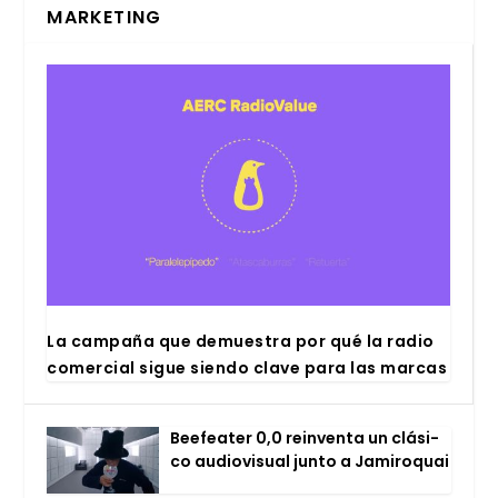
MARKETING
La cam­pa­ña que demues­tra por qué la radio
comer­cial sigue sien­do cla­ve para las mar­cas
Bee­fea­ter 0,0 rein­ven­ta un clá­si­
co audio­vi­sual jun­to a Jami­ro­quai