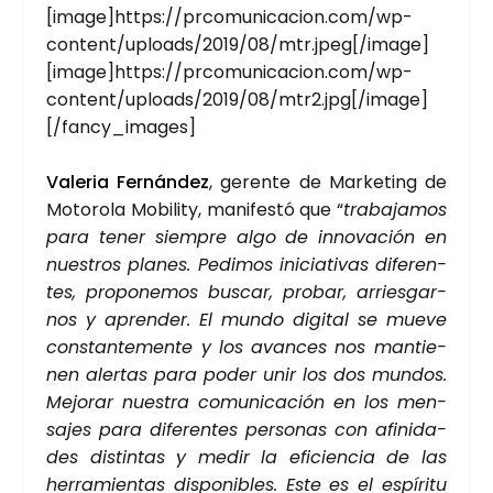
[image]https://prcomunicacion.com/wp-
content/uploads/2019/08/mtr.jpeg[/image]
[image]https://prcomunicacion.com/wp-
content/uploads/2019/08/mtr2.jpg[/image]
[/fancy_images]
Vale­ria Fer­nán­dez
, geren­te de Mar­ke­ting de
Moto­ro­la Mobi­lity, mani­fes­tó que “
tra­ba­ja­mos
para tener siem­pre algo de inno­va­ción en
nues­tros pla­nes. Pedi­mos ini­cia­ti­vas dife­ren­
tes, pro­po­ne­mos bus­car, pro­bar, arries­gar­
nos y apren­der. El mun­do digi­tal se mue­ve
cons­tan­te­men­te y los avan­ces nos man­tie­
nen aler­tas para poder unir los dos mun­dos.
Mejo­rar nues­tra comu­ni­ca­ción en los men­
sa­jes para dife­ren­tes per­so­nas con afi­ni­da­
des dis­tin­tas y medir la efi­cien­cia de las
herra­mien­tas dis­po­ni­bles. Este es el espí­ri­tu