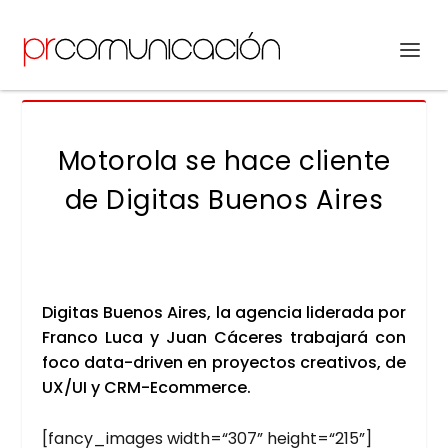
Motorola se hace cliente
de Digitas Buenos Aires
Digi­tas Bue­nos Aires, la agen­cia lide­ra­da por
Fran­co Luca y Juan Cáce­res tra­ba­ja­rá con
foco data-dri­ven en pro­yec­tos crea­ti­vos, de
UX/UI y CRM-Ecom­mer­ce.
[fancy_images width=“307” height=“215”]