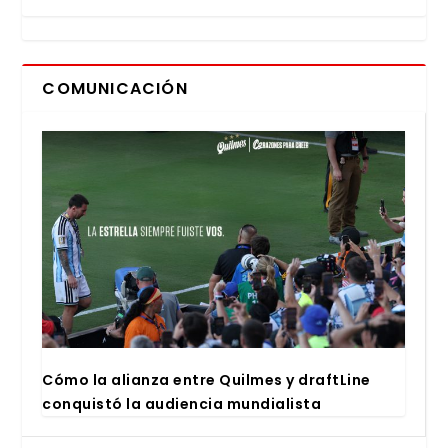
COMUNICACIÓN
Cómo la alian­za entre Quil­mes y draftLi­ne
con­quis­tó la audien­cia mun­dia­lis­ta