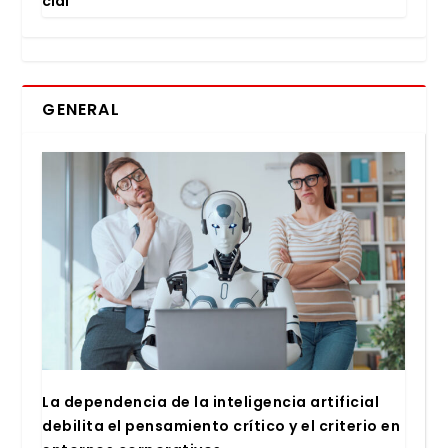
cial
GENERAL
La depen­den­cia de la inte­li­gen­cia arti­fi­cial
debi­li­ta el pen­sa­mien­to crí­ti­co y el cri­te­rio en