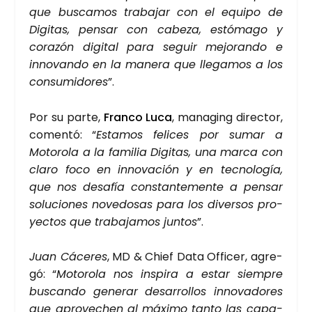
que bus­ca­mos tra­ba­jar con el equi­po de
Digi­tas, pen­sar con cabe­za, estó­ma­go y
cora­zón digi­tal para seguir mejo­ran­do e
inno­van­do en la mane­ra que lle­ga­mos a los
con­su­mi­do­res
”.
Por su par­te,
Fran­co Luca
, mana­ging direc­tor,
comen­tó: “
Esta­mos feli­ces por sumar a
Moto­ro­la a la fami­lia Digi­tas, una mar­ca con
cla­ro foco en inno­va­ción y en tec­no­lo­gía,
que nos desa­fía cons­tan­te­men­te a pen­sar
solu­cio­nes nove­do­sas para los diver­sos pro­
yec­tos que tra­ba­ja­mos jun­tos
”.
Juan Cáce­res
, MD & Chief Data Offi­cer, agre­
gó: “
Moto­ro­la nos ins­pi­ra a estar siem­pre
bus­can­do gene­rar desa­rro­llos inno­va­do­res
que apro­ve­chen al máxi­mo tan­to las capa­