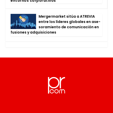
entor­nos cor­po­ra­ti­vos
Mer­ger­mar­ket sitúa a ATRE­VIA
entre los líde­res glo­ba­les en ase­
so­ra­mien­to de comu­ni­ca­ción en
fusio­nes y adqui­si­cio­nes