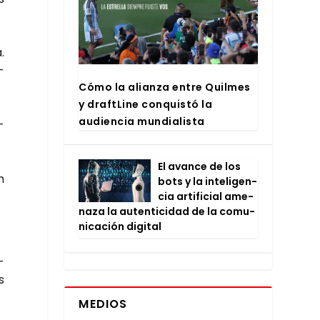
.
­
Cómo la alian­za entre Quil­mes
y draftLi­ne con­quis­tó la
audien­cia mun­dia­lis­ta
­
El avan­ce de los
n
bots y la inte­li­gen­
cia arti­fi­cial ame­
na­za la auten­ti­ci­dad de la comu­
ni­ca­ción digi­tal
­
s
MEDIOS