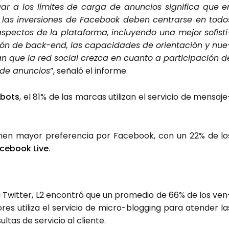
gar a los lími­tes de car­ga de anun­cios sig­ni­fi­ca que e
 las inver­sio­nes de Face­book deben cen­trar­se en todo
aspec­tos de la pla­ta­for­ma, inclu­yen­do una mejor sofis­ti
ión de back-end, las capa­ci­da­des de orien­ta­ción y nue
tan que la red social crez­ca en cuan­to a par­ti­ci­pa­ción d
 de anun­cios
”, seña­ló el infor­me.
bots
, el 81% de las mar­cas uti­li­zan el ser­vi­cio de men­sa­je
­nen mayor pre­fe­ren­cia por Face­book, con un 22% de lo
ce­book Live
.
 Twit­ter, L2 encon­tró que un pro­me­dio de 66% de los ven
­res uti­li­za el ser­vi­cio de micro-blog­ging para aten­der la
ul­tas de ser­vi­cio al clien­te.