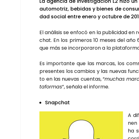
La agen­cia de inves­ti­ga­ción L2 hizo 
auto­mo­triz, bebi­das y bie­nes de con­su
dad social entre enero y octu­bre de 201
El aná­li­sis se enfo­có en la publi­ci­dad 
chat. En los pri­me­ros 10 meses del año 
que más se incor­po­ra­ron a la pla­ta­for­ma f
Es impor­tan­te que las mar­cas, los com­m
pre­sen­tes los cam­bios y las nue­vas fun­
to en las nue­vas cuen­tas, “
muchas mar­ca
ta­for­mas
”, seña­la el infor­me.
Snap­chat
A di
nen 
ha s
corr