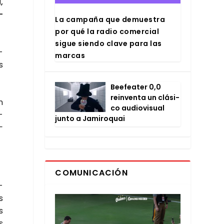
,
­
La cam­pa­ña que demues­tra
por qué la radio comer­cial
sigue sien­do cla­ve para las
­
mar­cas
s
Bee­fea­ter 0,0
rein­ven­ta un clá­si­
n
co audio­vi­sual
­
jun­to a Jami­ro­quai
­
COMUNICACIÓN
­
s
s
s