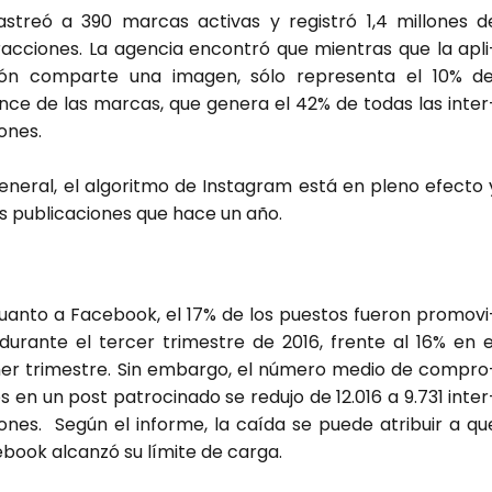
as­treó a 390 mar­cas acti­vas y regis­tró 1,4 millo­nes d
r­ac­cio­nes. La agen­cia encon­tró que mien­tras que la apli
ión com­par­te una ima­gen, sólo repre­sen­ta el 10% de
n­ce de las mar­cas, que gene­ra el 42% de todas las inter
o­nes.
ene­ral, el algo­rit­mo de Ins­ta­gram está en pleno efec­to 
 publi­ca­cio­nes que hace un año.
uan­to a Face­book, el 17% de los pues­tos fue­ron pro­mo­vi
duran­te el ter­cer tri­mes­tre de 2016, fren­te al 16% en e
mer tri­mes­tre. Sin embar­go, el núme­ro medio de com­pro
os en un post patro­ci­na­do se redu­jo de 12.016 a 9.731 inter
io­nes. Según el infor­me, la caí­da se pue­de atri­buir a qu
­book alcan­zó su lími­te de car­ga.