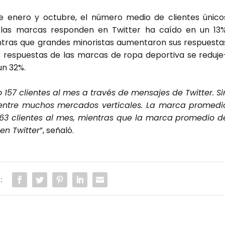
e enero y octu­bre, el núme­ro medio de clien­tes úni­co
las mar­cas res­pon­den en Twit­ter ha caí­do en un 13%
­tras que gran­des mino­ris­tas aumen­ta­ron sus res­pues­ta
s res­pues­tas de las mar­cas de ropa depor­ti­va se redu­je
un 32%.
157 clien­tes al mes a tra­vés de men­sa­jes de Twit­ter. Si
re muchos mer­ca­dos ver­ti­ca­les. La mar­ca pro­me­di
3 clien­tes al mes, mien­tras que la mar­ca pro­me­dio d
en Twit­ter
”, seña­ló.
: