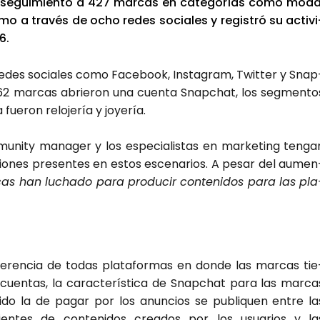
un segui­mien­to a 427 mar­cas en cate­go­rías como moda
­mo a tra­vés de ocho redes socia­les y regis­tró su acti­vi
6.
en redes socia­les como Face­book, Ins­ta­gram, Twit­ter y Snap
62 mar­cas abrie­ron una cuen­ta Snap­chat, los seg­men­to
ue­ron relo­je­ría y joye­ría.
u­nity mana­ger y los espe­cia­lis­tas en mar­ke­ting ten­ga
cio­nes pre­sen­tes en estos esce­na­rios. A pesar del aumen
s han lucha­do para pro­du­cir con­te­ni­dos para las pla
fe­ren­cia de todas pla­ta­for­mas en don­de las mar­cas tie
cuen­tas, la carac­te­rís­ti­ca de Snap­chat para las mar­ca
ido la de pagar por los anun­cios se publi­quen entre la
ien­tes de con­te­ni­dos crea­dos por los usua­rios y la