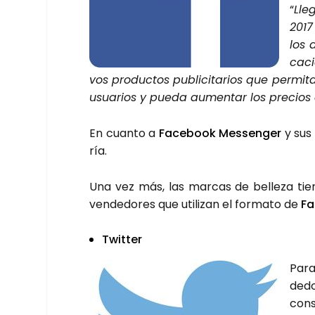
“
Lle­
2017
los 
ca­c
vos pro­duc­tos publi­ci­ta­rios que per­mi­
usua­rios y pue­da aumen­tar los pre­cios
En cuan­to a
Face­book Mes­sen­ger
y sus
ría.
Una vez más, las mar­cas de belle­za tie
ven­de­do­res que uti­li­zan el for­ma­to de
Fa
Twit­ter
Para
de­do
con­s