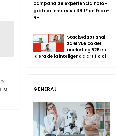
cam­pa­ña de expe­rien­cia holo­
grá­fi­ca inmer­si­va 360º en Espa­
ña
Stac­kA­dapt ana­li­
za el vuel­co del
mar­ke­ting B2B en
la era de la inte­li­gen­cia arti­fi­cial
ue
irá
GENERAL