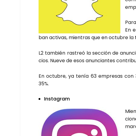
empr
Par
En e
ban acti­vas, mien­tras que en octu­bre la 
L2 tam­bién ras­treó la sec­ción de anun­
cios. Nue­ve de esos anun­cian­tes con­tri­bu
En octu­bre, ya tenía 63 empre­sas con 3
35%.
Ins­ta­gram
Mien
cio­
mar­