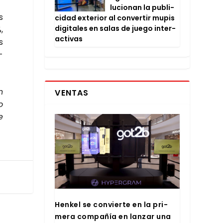
lu­cio­nan la publi­
s
ci­dad exte­rior al con­ver­tir mupis
digi­ta­les en salas de jue­go inter­
,
ac­ti­vas
s
­
n
VENTAS
o
e
Hen­kel se con­vier­te en la pri­
me­ra com­pa­ñía en lan­zar una