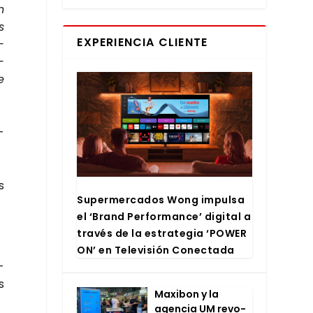
n
s
EXPERIENCIA CLIENTE
­
­
e
­
s
Super­mer­ca­dos Wong impul­sa
el ‘Brand Per­for­man­ce’ digi­tal a
tra­vés de la estra­te­gia ‘POWER
ON’ en Tele­vi­sión Conec­ta­da
­
s
Maxi­bon y la
agen­cia UM revo­