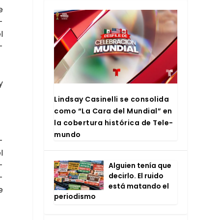
e
­
l
­
y
Lind­say Casi­ne­lli se con­so­li­da
como “La Cara del Mun­dial” en
la cober­tu­ra his­tó­ri­ca de Tele­
mun­do
­
l
­
Alguien tenía que
decir­lo. El rui­do
­
está matan­do el
e
perio­dis­mo