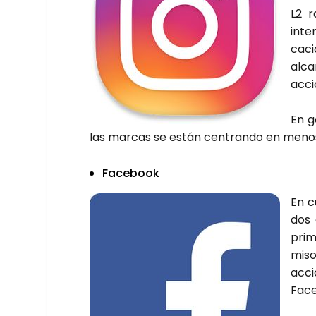
L2 r
inte
ca­c
alca
ac­ci
En g
las mar­cas se están cen­tran­do en menos
Face­book
En c
dos 
pri­
mi­s
ac­c
Face