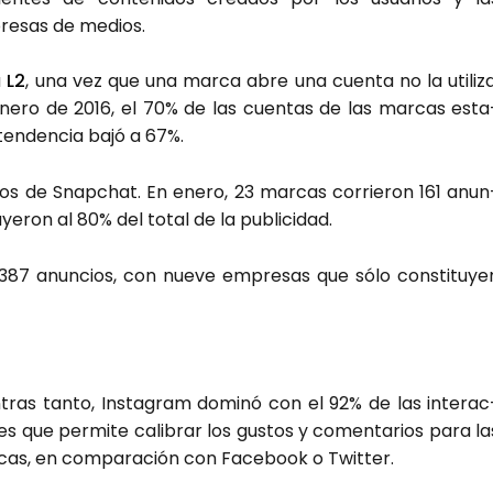
e­sas de medios.
a
L2
, una vez que una mar­ca abre una cuen­ta no la uti­li­za
nero de 2016, el 70% de las cuen­tas de las mar­cas esta
ten­den­cia bajó a 67%.
cios de Snap­chat. En enero, 23 mar­cas corrie­ron 161 anun
­ye­ron al 80% del total de la publi­ci­dad.
87 anun­cios, con nue­ve empre­sas que sólo cons­ti­tu­ye
­tras tan­to, Ins­ta­gram domi­nó con el 92% de las inter­ac
nes que per­mi­te cali­brar los gus­tos y comen­ta­rios para la
cas, en com­pa­ra­ción con Face­book o Twit­ter.