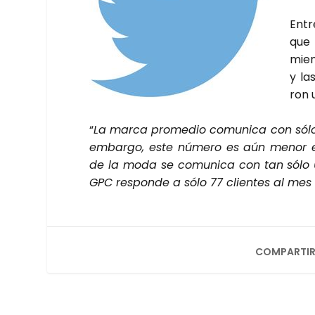
Entr
que 
mien
y la
ron 
“
La mar­ca pro­me­dio comu­ni­ca con sólo 
embar­go, este núme­ro es aún menor ent
de la moda se comu­ni­ca con tan sólo 6
GPC res­pon­de a sólo 77 clien­tes al mes 
COMPARTIR