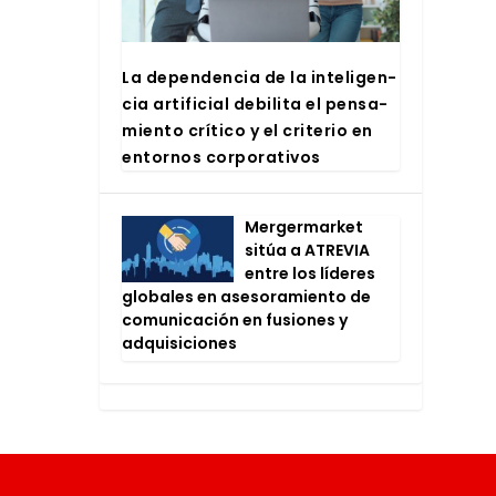
La depen­den­cia de la inte­li­gen­
cia arti­fi­cial debi­li­ta el pen­sa­
mien­to crí­ti­co y el cri­te­rio en
entor­nos cor­po­ra­ti­vos
Mer­ger­mar­ket
sitúa a ATRE­VIA
entre los líde­res
glo­ba­les en ase­so­ra­mien­to de
comu­ni­ca­ción en fusio­nes y
adqui­si­cio­nes