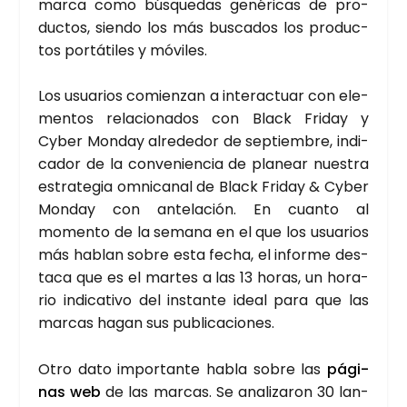
mar­ca como bús­que­das gené­ri­cas de pro­
duc­tos, sien­do los más bus­ca­dos los pro­duc­
tos por­tá­ti­les y móvi­les.
Los usua­rios comien­zan a inter­ac­tuar con ele­
men­tos rela­cio­na­dos con Black Fri­day y
Cyber Mon­day alre­de­dor de sep­tiem­bre, indi­
ca­dor de la con­ve­nien­cia de pla­near nues­tra
estra­te­gia omni­ca­nal de Black Fri­day & Cyber
Mon­day con ante­la­ción. En cuan­to al
momen­to de la sema­na en el que los usua­rios
más hablan sobre esta fecha, el infor­me des­
ta­ca que es el mar­tes a las 13 horas, un hora­
rio indi­ca­ti­vo del ins­tan­te ideal para que las
mar­cas hagan sus publi­ca­cio­nes.
Otro dato impor­tan­te habla sobre las
pági­
nas web
de las mar­cas. Se ana­li­za­ron 30 lan­