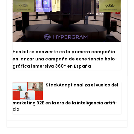
Hen­kel se con­vier­te en la pri­me­ra com­pa­ñía
en lan­zar una cam­pa­ña de expe­rien­cia holo­
grá­fi­ca inmer­si­va 360º en Espa­ña
Stac­kA­dapt ana­li­za el vuel­co del
mar­ke­ting B2B en la era de la inte­li­gen­cia arti­fi­
cial