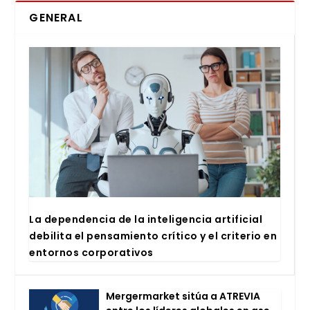
GENERAL
La depen­den­cia de la inte­li­gen­cia arti­fi­cial
debi­li­ta el pen­sa­mien­to crí­ti­co y el cri­te­rio en
entor­nos cor­po­ra­ti­vos
Mer­ger­mar­ket sitúa a ATRE­VIA