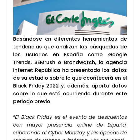
Basán­do­se en dife­ren­tes herra­mien­tas de
ten­den­cias que ana­li­zan las bús­que­das de
los usua­rios en Espa­ña como Goo­gle
Trends, SEM­rush o Brand­watch, la agen­cia
Inter­net Repú­bli­ca ha pre­sen­ta­do los datos
de su estu­dio sobre lo que acon­te­ce­rá en el
Black Fri­day 2022 y, ade­más, apor­ta datos
sobre lo que está ocu­rrien­do duran­te este
perio­do pre­vio.
“
El Black Fri­day es el even­to de des­cuen­tos
con mayor pre­sen­cia onli­ne de Espa­ña,
superan­do al Cyber Mon­day y las épo­cas de