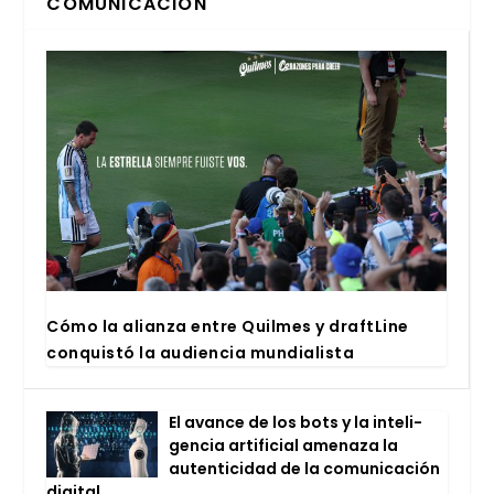
COMUNICACIÓN
Cómo la alian­za entre Quil­mes y draftLi­ne
con­quis­tó la audien­cia mun­dia­lis­ta
El avan­ce de los bots y la inte­li­
gen­cia arti­fi­cial ame­na­za la
auten­ti­ci­dad de la comu­ni­ca­ción
digi­tal