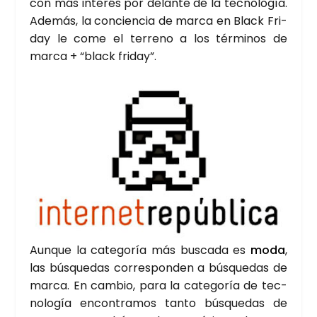
con más inte­rés por delan­te de la tec­no­lo­gía.
Ade­más, la con­cien­cia de mar­ca en Black Fri­
day le come el terreno a los tér­mi­nos de
mar­ca + “black fri­day”.
Aun­que la cate­go­ría más bus­ca­da es
moda
,
las bús­que­das corres­pon­den a bús­que­das de
mar­ca. En cam­bio, para la cate­go­ría de tec­
no­lo­gía encon­tra­mos tan­to bús­que­das de