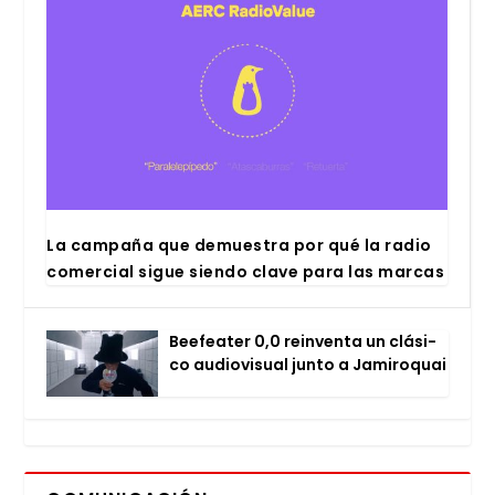
La cam­pa­ña que demues­tra por qué la radio
comer­cial sigue sien­do cla­ve para las mar­cas
Bee­fea­ter 0,0 rein­ven­ta un clá­si­
co audio­vi­sual jun­to a Jami­ro­quai