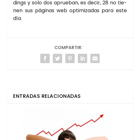
dings y solo dos aprue­ban, es decir, 28 no tie­
nen sus pági­nas web opti­mi­za­das para este
día.
COMPARTIR:
ENTRADAS RELACIONADAS