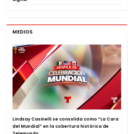
MEDIOS
Lind­say Casi­ne­lli se con­so­li­da como “La Cara
del Mun­dial” en la cober­tu­ra his­tó­ri­ca de
Tele­mun­do