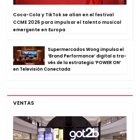
Coca-Cola y Tik­Tok se alían en el fes­ti­val
CCME 2026 para impul­sar el talen­to musi­cal
emer­gen­te en Euro­pa
Super­mer­ca­dos Wong impul­sa el
‘Brand Per­for­man­ce’ digi­tal a tra­
vés de la estra­te­gia ‘POWER ON’
en Tele­vi­sión Conec­ta­da
VENTAS