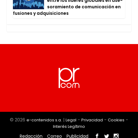
entre los líde­res glo­ba­les en ase­
so­ra­mien­to de comu­ni­ca­ción en
fusio­nes y adqui­si­cio­nes
© 2026
|
-
-
-
e-contenidos s.a.
Legal
Privacidad
Cookies
Interés Legítimo
Redacción
Correo
Publicidad