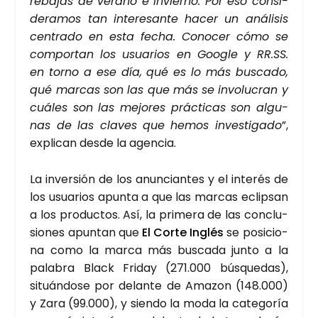
reba­jas de verano e invierno. Por eso con­si­
de­ra­mos tan intere­san­te hacer un aná­li­sis
cen­tra­do en esta fecha. Cono­cer cómo se
com­por­tan los usua­rios en Goo­gle y RR.SS.
en torno a ese día, qué es lo más bus­ca­do,
qué mar­cas son las que más se invo­lu­cran y
cuá­les son las mejo­res prác­ti­cas son algu­
nas de las cla­ves que hemos inves­ti­ga­do
”,
expli­can des­de la agen­cia.
La inver­sión de los anun­cian­tes y el inte­rés de
los usua­rios apun­ta a que las mar­cas eclip­san
a los pro­duc­tos. Así, la pri­me­ra de las con­clu­
sio­nes apun­tan que
El Cor­te Inglés
se posi­cio­
na como la mar­ca más bus­ca­da jun­to a la
pala­bra Black Fri­day (271.000 bús­que­das),
situán­do­se por delan­te de Ama­zon (148.000)
y Zara (99.000), y sien­do la moda la cate­go­ría