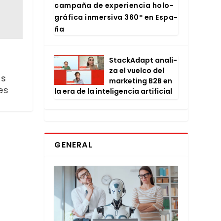
cam­pa­ña de expe­rien­cia holo­
grá­fi­ca inmer­si­va 360º en Espa­
ña
Stac­kA­dapt ana­li­
za el vuel­co del
us
mar­ke­ting B2B en
es
la era de la inte­li­gen­cia arti­fi­cial
GENERAL