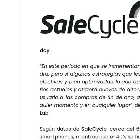
day.
“
En este perio­do en que se incre­men­tan 
dra, pero sí algu­nas estra­te­gias que les
efec­ti­vas y bien opti­mi­za­das, lo que 
rios actua­les y atrae­rá nue­vos de alto v
usua­rio a las com­pras de fin de año, 
quier momen­to y en cual­quier lugar
”, d
Lab.
Según datos de
SaleCy­cle
, cer­ca del 6
smartpho­nes, mien­tras que el 40% se harán