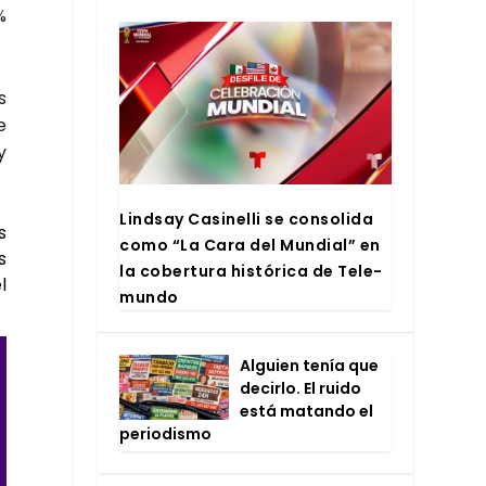
%
s
e
y
Lind­say Casi­ne­lli se con­so­li­da
s
como “La Cara del Mun­dial” en
s
la cober­tu­ra his­tó­ri­ca de Tele­
l
mun­do
Alguien tenía que
decir­lo. El rui­do
está matan­do el
perio­dis­mo