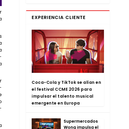
r
EXPERIENCIA CLIENTE
a
s
a
a
­
a
r
Coca-Cola y Tik­Tok se alían en
­
el fes­ti­val CCME 2026 para
e
impul­sar el talen­to musi­cal
o
emer­gen­te en Euro­pa
­
Super­mer­ca­dos
a
Wong impul­sa el