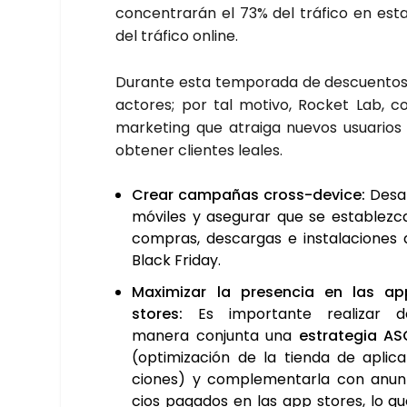
con­cen­tra­rán el 73% del trá­fi­co en est
del trá­fi­co onli­ne.
Duran­te esta tem­po­ra­da de des­cuen­tos, lo
acto­res; por tal moti­vo, Roc­ket Lab, c
mar­ke­ting que atrai­ga nue­vos usua­rios
obte­ner clien­tes lea­les.
Crear cam­pa­ñas cross-devi­ce:
Desa­r
móvi­les y ase­gu­rar que se esta­blez­
com­pras, des­car­gas e ins­ta­la­cio­n
Black Fri­day.
Maxi­mi­zar la pre­sen­cia en las ap
sto­res:
Es impor­tan­te rea­li­zar d
mane­ra con­jun­ta una
estra­te­gia A
(opti­mi­za­ción de la tien­da de apli­c
cio­nes) y com­ple­men­tar­la con anu
cios paga­dos en las app sto­res, lo q