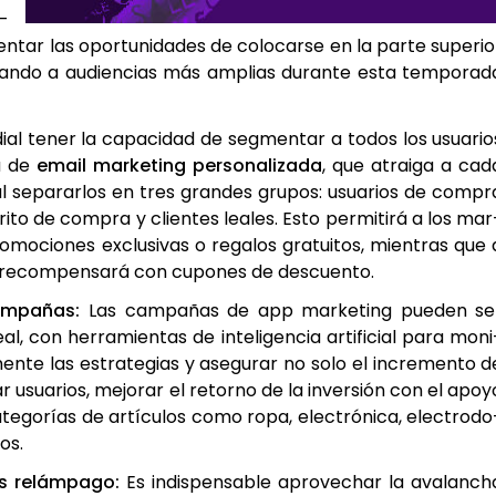
r­
­tar las opor­tu­ni­da­des de colo­car­se en la par­te supe­rio
e­gan­do a audien­cias más amplias duran­te esta tem­po­ra­d
dial tener la capa­ci­dad de seg­men­tar a todos los usua­rio
a de
email mar­ke­ting per­so­na­li­za­da
, que atrai­ga a cad
e al sepa­rar­los en tres gran­des gru­pos: usua­rios de com­pr
i­to de com­pra y clien­tes lea­les. Esto per­mi­ti­rá a los mar
o­mo­cio­nes exclu­si­vas o rega­los gra­tui­tos, mien­tras que 
 recom­pen­sa­rá con cupo­nes de des­cuen­to.
am­pa­ñas:
Las cam­pa­ñas de app mar­ke­ting pue­den se
al, con herra­mien­tas de inte­li­gen­cia arti­fi­cial para moni
men­te las estra­te­gias y ase­gu­rar no solo el incre­men­to d
li­zar usua­rios, mejo­rar el retorno de la inver­sión con el apo­y
ate­go­rías de artícu­los como ropa, elec­tró­ni­ca, elec­tro­do
vos.
s relám­pa­go:
Es indis­pen­sa­ble apro­ve­char la ava­lan­ch