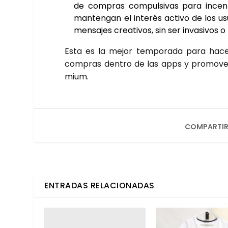
de com­pras com­pul­si­vas para incen­t
man­ten­gan el inte­rés acti­vo de los us
men­sa­jes crea­ti­vos, sin ser inva­si­vos o r
Esta es la mejor tem­po­ra­da para hac
com­pras den­tro de las apps y pro­mo­ver 
mium.
COMPARTIR
ENTRADAS RELACIONADAS