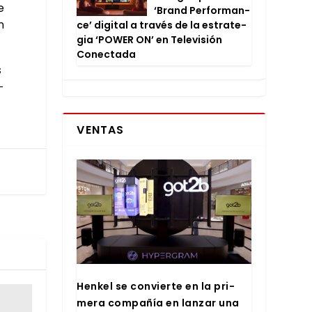
e
‘Brand Per­for­man­
n
ce’ digi­tal a tra­vés de la estra­te­
gia ‘POWER ON’ en Tele­vi­sión
Conec­ta­da
s
­
VENTAS
Hen­kel se con­vier­te en la pri­
me­ra com­pa­ñía en lan­zar una