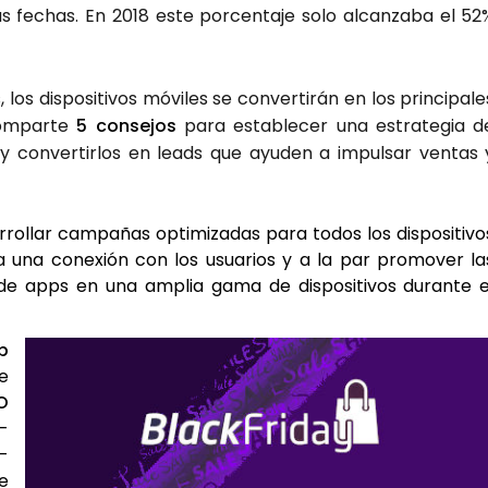
as fechas. En 2018 este por­cen­ta­je solo alcan­za­ba el 52
s dis­po­si­ti­vos móvi­les se con­ver­ti­rán en los prin­ci­pa­le
om­par­te
5 con­se­jos
para esta­ble­cer una estra­te­gia d
 y con­ver­tir­los en leads que ayu­den a impul­sar ven­tas 
ro­llar cam­pa­ñas opti­mi­za­das para todos los dis­po­si­ti­vo
ca una cone­xión con los usua­rios y a la par pro­mo­ver la
es de apps en una amplia gama de dis­po­si­ti­vos duran­te e
p
e
SO
a­
n­
ue