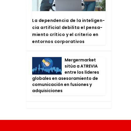
La depen­den­cia de la inte­li­gen­
cia arti­fi­cial debi­li­ta el pen­sa­
mien­to crí­ti­co y el cri­te­rio en
entor­nos cor­po­ra­ti­vos
Mer­ger­mar­ket
sitúa a ATRE­VIA
entre los líde­res
glo­ba­les en ase­so­ra­mien­to de
comu­ni­ca­ción en fusio­nes y
adqui­si­cio­nes