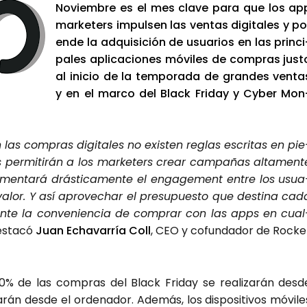
Noviem­bre es el mes cla­ve para que los ap
mar­ke­ters impul­sen las ven­tas digi­ta­les y po
ende la adqui­si­ción de usua­rios en las prin­ci
pa­les apli­ca­cio­nes móvi­les de com­pras jus­t
al ini­cio de la tem­po­ra­da de gran­des ven­ta
y en el mar­co del Black Fri­day y Cyber Mon
las com­pras digi­ta­les no exis­ten reglas escri­tas en pie
 per­mi­ti­rán a los mar­ke­ters crear cam­pa­ñas alta­men­t
aumen­ta­rá drás­ti­ca­men­te el enga­ge­ment entre los usua
alor. Y así apro­ve­char el pre­su­pues­to que des­ti­na cad
ante la con­ve­nien­cia de com­prar con las apps en cual
es­ta­có
Juan Echa­va­rría Coll
, CEO y cofun­da­dor de Roc­ke
0% de las com­pras del Black Fri­day se rea­li­za­rán des­d
 des­de el orde­na­dor. Ade­más, los dis­po­si­ti­vos móvi­le