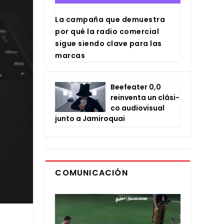
La cam­pa­ña que demues­tra
por qué la radio comer­cial
sigue sien­do cla­ve para las
mar­cas
Bee­fea­ter 0,0
rein­ven­ta un clá­si­
co audio­vi­sual
jun­to a Jami­ro­quai
COMUNICACIÓN