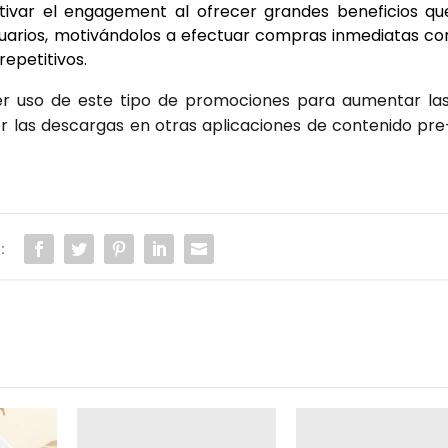
i­var el enga­ge­ment al ofre­cer gran­des bene­fi­cios qu
ua­rios, moti­ván­do­los a efec­tuar com­pras inme­dia­tas co
epe­ti­ti­vos.
er uso de este tipo de pro­mo­cio­nes para aumen­tar la
las des­car­gas en otras apli­ca­cio­nes de con­te­ni­do pre
: