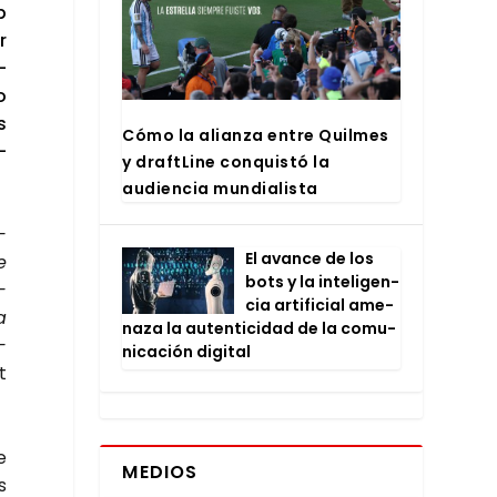
p
r
­
o
s
Cómo la alian­za entre Quil­mes
­
y draftLi­ne con­quis­tó la
audien­cia mun­dia­lis­ta
­
El avan­ce de los
e
bots y la inte­li­gen­
­
cia arti­fi­cial ame­
a
na­za la auten­ti­ci­dad de la comu­
­
ni­ca­ción digi­tal
t
e
MEDIOS
s