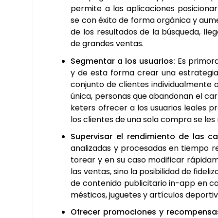
per­mi­te a las apli­ca­cio­nes posi­cio­na
se con éxi­to de for­ma orgá­ni­ca y aumen
de los resul­ta­dos de la bús­que­da, ll
de gran­des ven­tas.
Seg­men­tar a los usua­rios:
Es pri­mor­
y de esta for­ma crear una estra­te­gi
con­jun­to de clien­tes indi­vi­dual­men­t
úni­ca, per­so­nas que aban­do­nan el carr
ke­ters ofre­cer a los usua­rios lea­les pr
los clien­tes de una sola com­pra se les
Super­vi­sar el ren­di­mien­to de las c
ana­li­za­das y pro­ce­sa­das en tiem­po re
to­rear y en su caso modi­fi­car rápi­da­
las ven­tas, sino la posi­bi­li­dad de fide­
de con­te­ni­do publi­ci­ta­rio in-app en c
més­ti­cos, jugue­tes y artícu­los depor­ti­
Ofre­cer pro­mo­cio­nes y recom­pen­sa