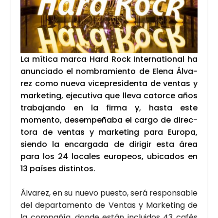
La míti­ca mar­ca Hard Rock Inter­na­tio­nal ha
anun­cia­do el nom­bra­mien­to de Ele­na Álva­
rez como nue­va vice­pre­si­den­ta de ven­tas y
mar­ke­ting, eje­cu­ti­va que lle­va cator­ce años
tra­ba­jan­do en la fir­ma y, has­ta este
momen­to, desem­pe­ña­ba el car­go de direc­
to­ra de ven­tas y mar­ke­ting para Euro­pa,
sien­do la encar­ga­da de diri­gir esta área
para los 24 loca­les euro­peos, ubi­ca­dos en
13 paí­ses dis­tin­tos.
Álva­rez, en su nue­vo pues­to, será res­pon­sa­ble
del depar­ta­men­to de Ven­tas y Mar­ke­ting de
la com­pa­ñía, don­de están inclui­dos 43 cafés