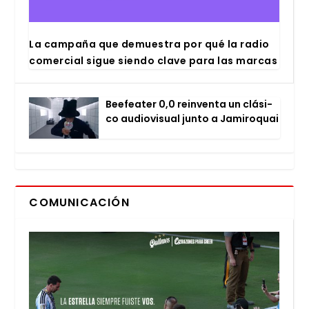
La cam­pa­ña que demues­tra por qué la radio
comer­cial sigue sien­do cla­ve para las mar­cas
Bee­fea­ter 0,0 rein­ven­ta un clá­si­
co audio­vi­sual jun­to a Jami­ro­quai
COMUNICACIÓN