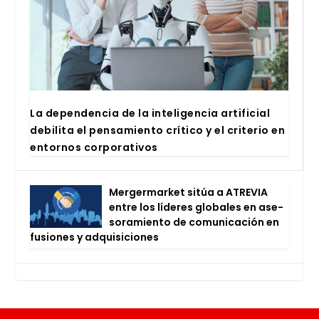
La depen­den­cia de la inte­li­gen­cia arti­fi­cial
debi­li­ta el pen­sa­mien­to crí­ti­co y el cri­te­rio en
entor­nos cor­po­ra­ti­vos
Mer­ger­mar­ket sitúa a ATRE­VIA
entre los líde­res glo­ba­les en ase­
so­ra­mien­to de comu­ni­ca­ción en
fusio­nes y adqui­si­cio­nes