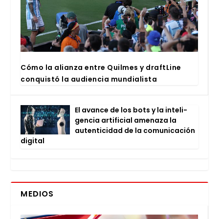
Cómo la alian­za entre Quil­mes y draftLi­ne
con­quis­tó la audien­cia mun­dia­lis­ta
El avan­ce de los bots y la inte­li­
gen­cia arti­fi­cial ame­na­za la
auten­ti­ci­dad de la comu­ni­ca­ción
digi­tal
MEDIOS