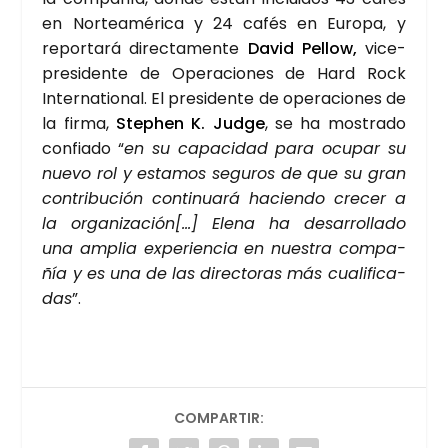
en Nor­te­amé­ri­ca y 24 cafés en Euro­pa, y
repor­ta­rá direc­ta­men­te
David Pellow,
vice­
pre­si­den­te de Ope­ra­cio­nes de Hard Rock
Inter­na­tio­nal. El pre­si­den­te de ope­ra­cio­nes de
la fir­ma,
Stephen K. Jud­ge
, se ha mos­tra­do
con­fia­do “
en su capa­ci­dad para ocu­par su
nue­vo rol y esta­mos segu­ros de que su gran
con­tri­bu­ción con­ti­nua­rá hacien­do cre­cer a
la orga­ni­za­ción[…] Ele­na ha desa­rro­lla­do
una amplia expe­rien­cia en nues­tra com­pa­
ñía y es una de las direc­to­ras más cua­li­fi­ca­
das
”.
COMPARTIR: