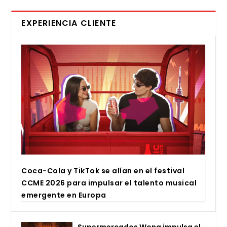
EXPERIENCIA CLIENTE
Coca-Cola y Tik­Tok se alían en el fes­ti­val
CCME 2026 para impul­sar el talen­to musi­cal
emer­gen­te en Euro­pa