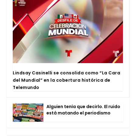
Lind­say Casi­ne­lli se con­so­li­da como “La Cara
del Mun­dial” en la cober­tu­ra his­tó­ri­ca de
Tele­mun­do
Alguien tenía que decir­lo. El rui­do
está matan­do el perio­dis­mo