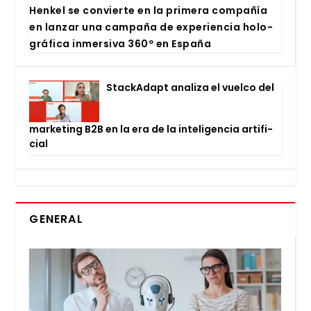
Hen­kel se con­vier­te en la pri­me­ra com­pa­ñía
en lan­zar una cam­pa­ña de expe­rien­cia holo­
grá­fi­ca inmer­si­va 360º en Espa­ña
Stac­kA­dapt ana­li­za el vuel­co del
mar­ke­ting B2B en la era de la inte­li­gen­cia arti­fi­
cial
GENERAL