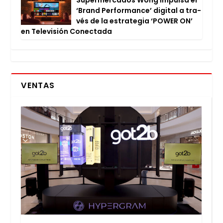
Super­mer­ca­dos Wong impul­sa el
‘Brand Per­for­man­ce’ digi­tal a tra­
vés de la estra­te­gia ‘POWER ON’
en Tele­vi­sión Conec­ta­da
VENTAS