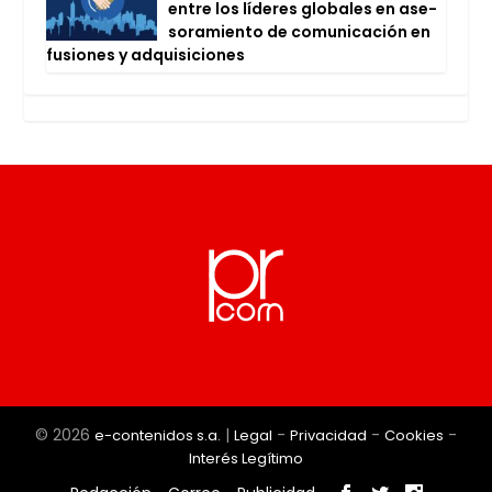
entre los líde­res glo­ba­les en ase­
so­ra­mien­to de comu­ni­ca­ción en
fusio­nes y adqui­si­cio­nes
© 2026
|
-
-
-
e-contenidos s.a.
Legal
Privacidad
Cookies
Interés Legítimo