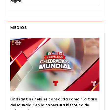
digi­tal
MEDIOS
Lind­say Casi­ne­lli se con­so­li­da como “La Cara
del Mun­dial” en la cober­tu­ra his­tó­ri­ca de