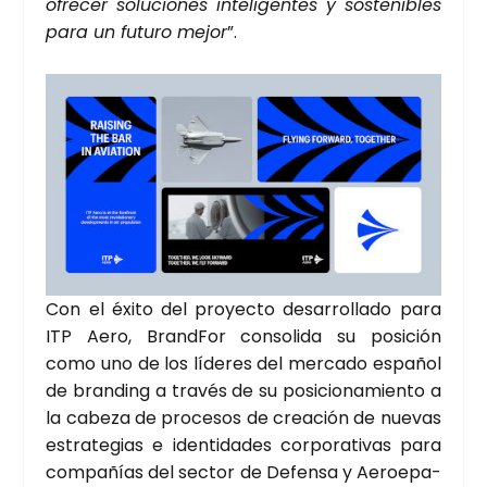
ofre­cer solu­cio­nes inte­li­gen­tes y sos­te­ni­bles
para un futu­ro mejor
”.
Con el éxi­to del pro­yec­to desa­rro­lla­do para
ITP Aero, Brand­For con­so­li­da su posi­ción
como uno de los líde­res del mer­ca­do espa­ñol
de bran­ding a tra­vés de su posi­cio­na­mien­to a
la cabe­za de pro­ce­sos de crea­ción de nue­vas
estra­te­gias e iden­ti­da­des cor­po­ra­ti­vas para
com­pa­ñías del sec­tor de Defen­sa y Aero­epa­