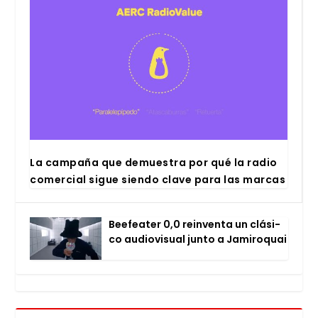
La cam­pa­ña que demues­tra por qué la radio
comer­cial sigue sien­do cla­ve para las mar­cas
Bee­fea­ter 0,0 rein­ven­ta un clá­si­
co audio­vi­sual jun­to a Jami­ro­quai