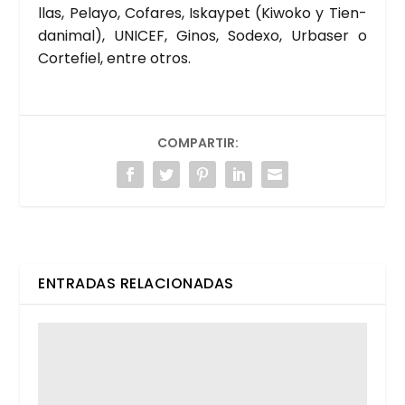
llas, Pela­yo, Cofa­res, Iskay­pet (Kiwo­ko y Tien­
da­ni­mal), UNI­CEF, Ginos, Sode­xo, Urba­ser o
Cor­te­fiel, entre otros.
COMPARTIR:
ENTRADAS RELACIONADAS