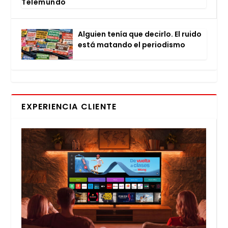
Tele­mun­do
Alguien tenía que decir­lo. El rui­do
está matan­do el perio­dis­mo
EXPERIENCIA CLIENTE