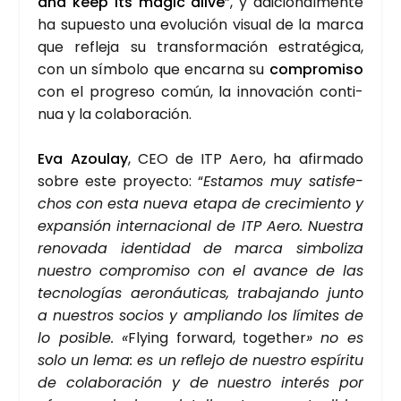
and keep its magic ali­ve
”, y adi­cio­nal­men­te
ha supues­to una evo­lu­ción visual de la mar­ca
que refle­ja su trans­for­ma­ción estra­té­gi­ca,
con un sím­bo­lo que encar­na su
com­pro­mi­so
con el pro­gre­so común, la inno­va­ción con­ti­
nua y la cola­bo­ra­ción.
Eva Azou­lay
, CEO de ITP Aero, ha afir­ma­do
sobre este pro­yec­to: “
Esta­mos muy satis­fe­
chos con esta nue­va eta­pa de cre­ci­mien­to y
expan­sión inter­na­cio­nal de ITP Aero. Nues­tra
reno­va­da iden­ti­dad de mar­ca sim­bo­li­za
nues­tro com­pro­mi­so con el avan­ce de las
tec­no­lo­gías aero­náu­ti­cas, tra­ba­jan­do jun­to
a nues­tros socios y amplian­do los lími­tes de
lo posi­ble. «
Flying for­ward, together
» no es
solo un lema: es un refle­jo de nues­tro espí­ri­tu
de cola­bo­ra­ción y de nues­tro inte­rés por