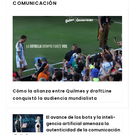
COMUNICACIÓN
Cómo la alian­za entre Quil­mes y draftLi­ne
con­quis­tó la audien­cia mun­dia­lis­ta
El avan­ce de los bots y la inte­li­
gen­cia arti­fi­cial ame­na­za la
auten­ti­ci­dad de la comu­ni­ca­ción