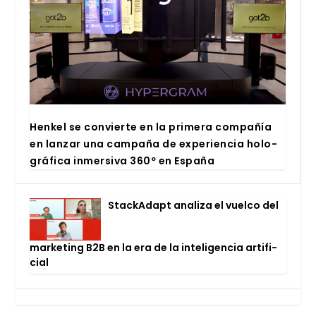
Hen­kel se con­vier­te en la pri­me­ra com­pa­ñía
en lan­zar una cam­pa­ña de expe­rien­cia holo­
grá­fi­ca inmer­si­va 360º en Espa­ña
Stac­kA­dapt ana­li­za el vuel­co del
mar­ke­ting B2B en la era de la inte­li­gen­cia arti­fi­
cial