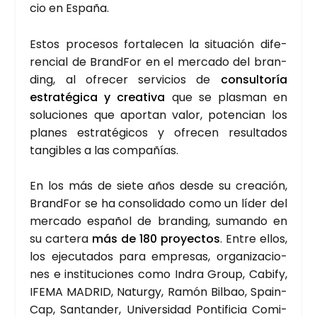
cio en Espa­ña.
Estos pro­ce­sos for­ta­le­cen la situa­ción dife­
ren­cial de Brand­For en el mer­ca­do del bran­
ding, al ofre­cer ser­vi­cios de
con­sul­to­ría
estra­té­gi­ca y crea­ti­va
que se plas­man en
solu­cio­nes que apor­tan valor, poten­cian los
pla­nes estra­té­gi­cos y ofre­cen resul­ta­dos
tan­gi­bles a las com­pa­ñías.
En los más de sie­te años des­de su crea­ción,
Brand­For se ha con­so­li­da­do como un líder del
mer­ca­do espa­ñol de bran­ding, suman­do en
su car­te­ra
más de 180 pro­yec­tos
. Entre ellos,
los eje­cu­ta­dos para empre­sas, orga­ni­za­cio­
nes e ins­ti­tu­cio­nes como Indra Group, Cabify,
IFE­MA MADRID, Naturgy, Ramón Bil­bao, Spain­
Cap, San­tan­der, Uni­ver­si­dad Pon­ti­fi­cia Comi­