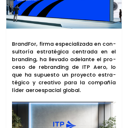
Brand­For, fir­ma espe­cia­li­za­da en con­
sul­to­ría estra­té­gi­ca cen­tra­da en el
bran­ding, ha lle­va­do ade­lan­te el pro­
ce­so de rebran­ding de ITP Aero, lo
que ha supues­to un pro­yec­to estra­
té­gi­co y crea­ti­vo para la com­pa­ñía
líder aero­es­pa­cial glo­bal.