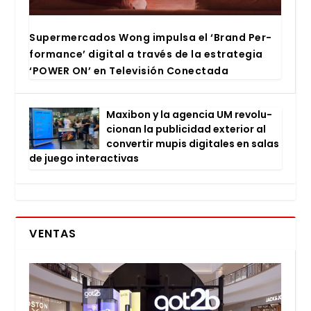
Super­mer­ca­dos Wong impul­sa el ‘Brand Per­
for­man­ce’ digi­tal a tra­vés de la estra­te­gia
‘POWER ON’ en Tele­vi­sión Conec­ta­da
Maxi­bon y la agen­cia UM revo­lu­
cio­nan la publi­ci­dad exte­rior al
con­ver­tir mupis digi­ta­les en salas
de jue­go inter­ac­ti­vas
VENTAS