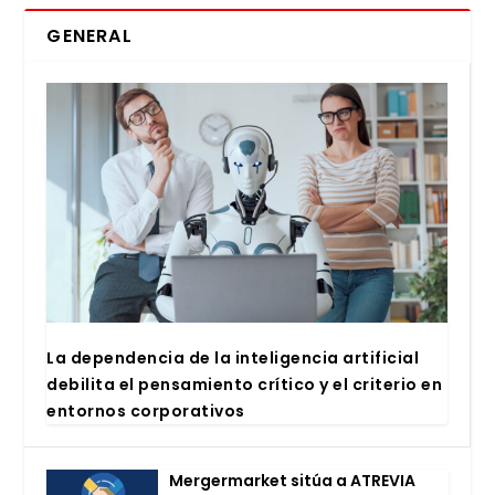
GENERAL
La depen­den­cia de la inte­li­gen­cia arti­fi­cial
debi­li­ta el pen­sa­mien­to crí­ti­co y el cri­te­rio en
entor­nos cor­po­ra­ti­vos
Mer­ger­mar­ket sitúa a ATRE­VIA