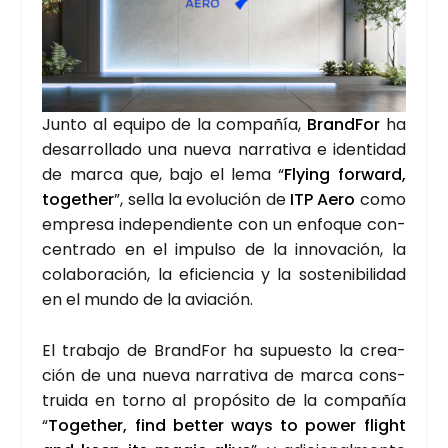
Jun­to al equi­po de la com­pa­ñía,
Brand­For
ha
desa­rro­lla­do una nue­va narra­ti­va e iden­ti­dad
de mar­ca que, bajo el lema “
Flying for­ward,
together
”, sella la evo­lu­ción de
ITP Aero
como
empre­sa inde­pen­dien­te con un enfo­que con­
cen­tra­do en el impul­so de la inno­va­ción, la
cola­bo­ra­ción, la efi­cien­cia y la sos­te­ni­bi­li­dad
en el mun­do de la avia­ción.
El tra­ba­jo de Brand­For ha supues­to la crea­
ción de una nue­va narra­ti­va de mar­ca cons­
trui­da en torno al pro­pó­si­to de la com­pa­ñía
“
Together, find bet­ter ways to power flight