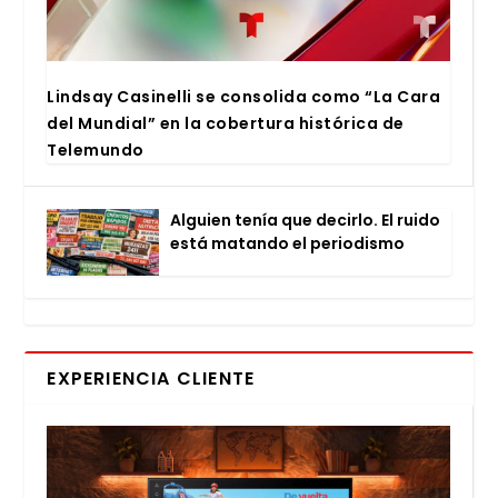
Lind­say Casi­ne­lli se con­so­li­da como “La Cara
del Mun­dial” en la cober­tu­ra his­tó­ri­ca de
Tele­mun­do
Alguien tenía que decir­lo. El rui­do
está matan­do el perio­dis­mo
EXPERIENCIA CLIENTE