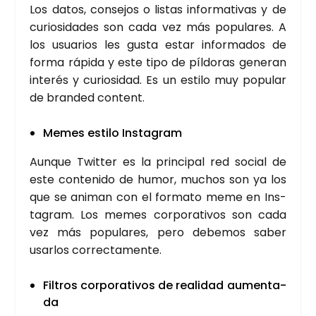
Los datos, con­se­jos o lis­tas infor­ma­ti­vas y de
curio­si­da­des son cada vez más popu­la­res. A
los usua­rios les gus­ta estar infor­ma­dos de
for­ma rápi­da y este tipo de píl­do­ras gene­ran
inte­rés y curio­si­dad. Es un esti­lo muy popu­lar
de bran­ded con­tent.
Memes esti­lo Ins­ta­gram
Aun­que Twit­ter es la prin­ci­pal red social de
este con­te­ni­do de humor, muchos son ya los
que se ani­man con el for­ma­to meme en Ins­
ta­gram. Los memes cor­po­ra­ti­vos son cada
vez más popu­la­res, pero debe­mos saber
usar­los correc­ta­men­te.
Fil­tros cor­po­ra­ti­vos de reali­dad aumen­ta­
da