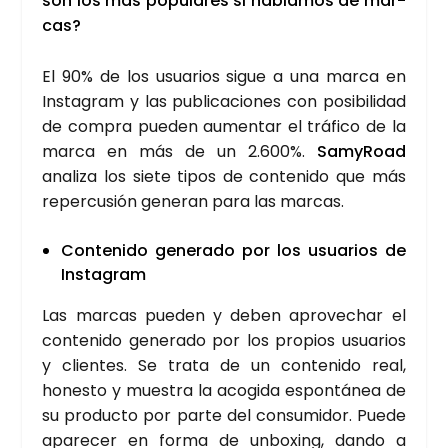
son los más popu­la­res si habla­mos de mar­
cas?
El 90% de los usua­rios sigue a una mar­ca en
Ins­ta­gram y las publi­ca­cio­nes con posi­bi­li­dad
de com­pra pue­den aumen­tar el trá­fi­co de la
mar­ca en más de un 2.600%.
Samy­Road
ana­li­za los sie­te tipos de con­te­ni­do que más
reper­cu­sión gene­ran para las mar­cas.
Con­te­ni­do gene­ra­do por los usua­rios de
Ins­ta­gram
Las mar­cas pue­den y deben apro­ve­char el
con­te­ni­do gene­ra­do por los pro­pios usua­rios
y clien­tes. Se tra­ta de un con­te­ni­do real,
hones­to y mues­tra la aco­gi­da espon­tá­nea de
su pro­duc­to por par­te del con­su­mi­dor. Pue­de
apa­re­cer en for­ma de unbo­xing, dan­do a