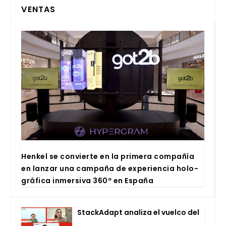
VENTAS
Hen­kel se con­vier­te en la pri­me­ra com­pa­ñía
en lan­zar una cam­pa­ña de expe­rien­cia holo­
grá­fi­ca inmer­si­va 360º en Espa­ña
Stac­kA­dapt ana­li­za el vuel­co del