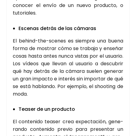
cono­cer el envío de un nue­vo pro­duc­to, o
tuto­ria­les.
Esce­nas detrás de las cáma­ras
El behind-the-sce­nes es siem­pre una bue­na
for­ma de mos­trar cómo se tra­ba­ja y ense­ñar
cosas has­ta antes nun­ca vis­tas por el usua­rio.
Los vídeos que lle­van al usua­rio a des­cu­brir
qué hay detrás de la cáma­ra sue­len gene­rar
un gran impac­to e inte­rés sin impor­tar de qué
se está hablan­do. Por ejem­plo, el shoo­ting de
moda.
Tea­ser de un pro­duc­to
El con­te­ni­do tea­ser crea expec­ta­ción, gene­
ran­do con­te­ni­do pre­vio para pre­sen­tar un