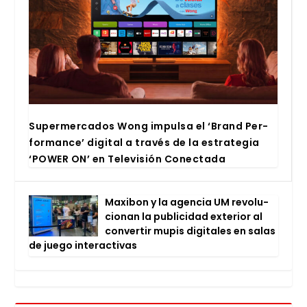
Super­mer­ca­dos Wong impul­sa el ‘Brand Per­
for­man­ce’ digi­tal a tra­vés de la estra­te­gia
‘POWER ON’ en Tele­vi­sión Conec­ta­da
Maxi­bon y la agen­cia UM revo­lu­
cio­nan la publi­ci­dad exte­rior al
con­ver­tir mupis digi­ta­les en salas
de jue­go inter­ac­ti­vas