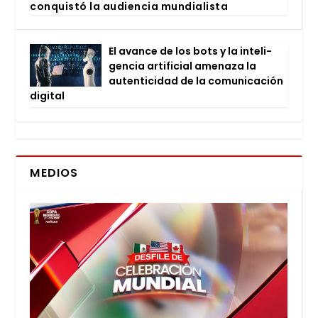
con­quis­tó la audien­cia mun­dia­lis­ta
El avan­ce de los bots y la inte­li­
gen­cia arti­fi­cial ame­na­za la
auten­ti­ci­dad de la comu­ni­ca­ción
digi­tal
MEDIOS