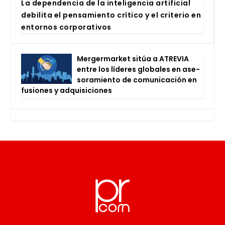
La depen­den­cia de la inte­li­gen­cia arti­fi­cial
debi­li­ta el pen­sa­mien­to crí­ti­co y el cri­te­rio en
entor­nos cor­po­ra­ti­vos
Mer­ger­mar­ket sitúa a ATRE­VIA
entre los líde­res glo­ba­les en ase­
so­ra­mien­to de comu­ni­ca­ción en
fusio­nes y adqui­si­cio­nes