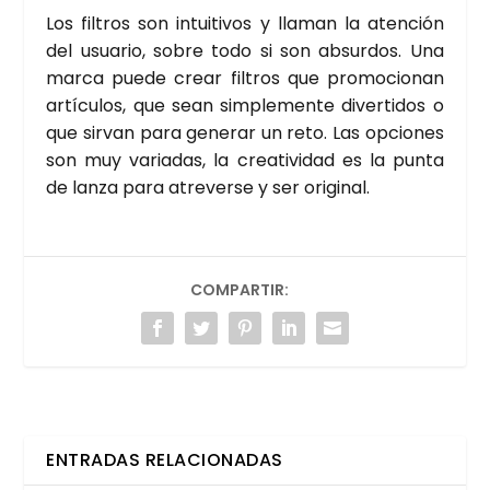
Los fil­tros son intui­ti­vos y lla­man la aten­ción
del usua­rio, sobre todo si son absur­dos. Una
mar­ca pue­de crear fil­tros que pro­mo­cio­nan
artícu­los, que sean sim­ple­men­te diver­ti­dos o
que sir­van para gene­rar un reto. Las opcio­nes
son muy varia­das, la crea­ti­vi­dad es la pun­ta
de lan­za para atre­ver­se y ser ori­gi­nal.
COMPARTIR:
ENTRADAS RELACIONADAS