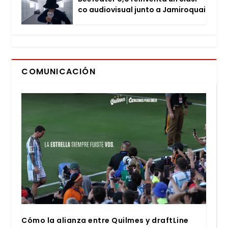
co audio­vi­sual jun­to a Jami­ro­quai
COMUNICACIÓN
Cómo la alian­za entre Quil­mes y draftLi­ne