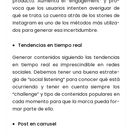
pro­duc­to. Aumen­ta el “enga­ge­ment” y pro­
vo­ca que los usua­rios inten­ten ave­ri­guar de
qué se tra­ta. La cuen­ta atrás de los sto­ries de
Ins­ta­gram es uno de los méto­dos más uti­li­za­
dos para gene­rar esa incer­ti­dum­bre.
Ten­den­cias en tiem­po real
Gene­rar con­te­ni­dos siguien­do las ten­den­cias
en tiem­po real es impres­cin­di­ble en redes
socia­les. Debe­mos tener una bue­na estra­te­
gia de “social lis­te­ning” para cono­cer qué está
ocu­rrien­do y tener en cuen­ta siem­pre los
“cha­llen­ge” y tipo de con­te­ni­dos popu­la­res en
cada momen­to para que la mar­ca pue­da for­
mar par­te de ello.
Post en carru­sel