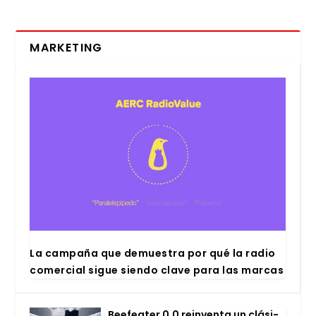
MARKETING
La cam­pa­ña que demues­tra por qué la radio
comer­cial sigue sien­do cla­ve para las mar­cas
Bee­fea­ter 0,0 rein­ven­ta un clá­si­