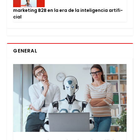
mar­ke­ting B2B en la era de la inte­li­gen­cia arti­fi­
cial
GENERAL