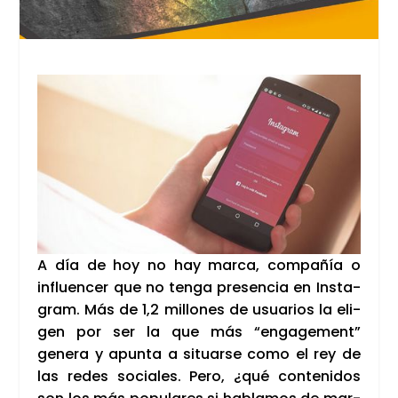
A día de hoy no hay mar­ca, com­pa­ñía o
influen­cer que no ten­ga pre­sen­cia en Ins­ta­
gram. Más de 1,2 millo­nes de usua­rios la eli­
gen por ser la que más “enga­ge­ment”
gene­ra y apun­ta a situar­se como el rey de
las redes socia­les. Pero, ¿qué con­te­ni­dos