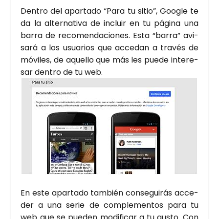
Den­tro del apar­ta­do “Para tu sitio”, Goo­gle te
da la alter­na­ti­va de incluir en tu pági­na una
barra de reco­men­da­cio­nes. Esta “barra” avi­
sa­rá a los usua­rios que acce­dan a tra­vés de
móvi­les, de aque­llo que más les pue­de inte­re­
sar den­tro de tu web.
En este apar­ta­do tam­bién con­se­gui­rás acce­
der a una serie de com­ple­men­tos para tu
web que se pue­den modi­fi­car a tu gus­to. Con