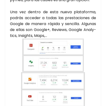
Una vez den­tro de esta nue­va pla­ta­for­ma,
podrás acce­der a todas las pres­ta­cio­nes de
Goo­gle de mane­ra rápi­da y sen­ci­lla. Algu­nas
de ellas son Goo­gle+, Reviews, Goo­gle Analy­
tics, Insights, Maps,…