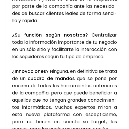
por par­te de la com­pa­ñía ante las nece­si­da­
des de bus­car clien­tes lea­les de for­ma sen­ci­
lla y rápi­da.
¿Su fun­ción según noso­tros?
Cen­tra­li­zar
toda la infor­ma­ción impor­tan­te de tu nego­cio
en un sólo sitio y faci­li­tar­te la inter­ac­ción con
los segui­do­res según tu tipo de empre­sa.
¿Inno­va­cio­nes?
Nin­gu­na, en defi­ni­ti­va se tra­ta
de un
cua­dro de man­dos
que se pone por
enci­ma de todas las herra­mien­tas ante­rio­res
de la com­pa­ñía, pero que pue­de bene­fi­ciar a
aque­llos que no ten­gan gran­des cono­ci­mien­
tos infor­má­ti­cos. Muchos exper­tos miran a
esta nue­va pla­ta­for­ma con escep­ti­cis­mo,
pero no tie­nen en cuen­ta su tar­get, las
pymes, para las cua­les es una gran opción.