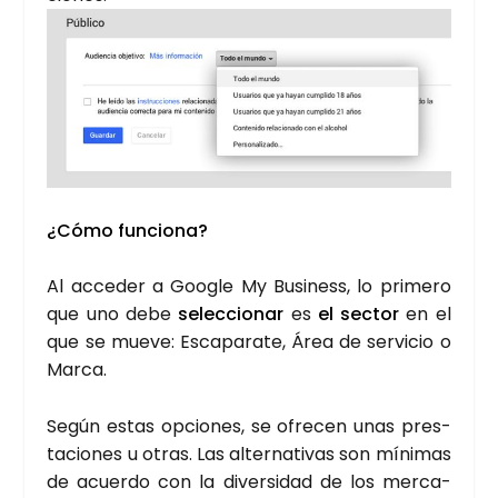
¿Cómo fun­cio­na?
Al acce­der a Goo­gle My Busi­ness, lo pri­me­ro
que uno debe
selec­cio­nar
es
el sec­tor
en el
que se mue­ve: Esca­pa­ra­te, Área de ser­vi­cio o
Mar­ca.
Según estas opcio­nes, se ofre­cen unas pres­
ta­cio­nes u otras. Las alter­na­ti­vas son míni­mas
de acuer­do con la diver­si­dad de los mer­ca­