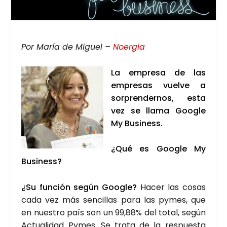
Por María de Miguel –
Noer­gia
La empre­sa de las
empre­sas vuel­ve a
sor­pren­der­nos, esta
vez se lla­ma Goo­gle
My Busi­ness.
¿Qué es Goo­gle My
Busi­ness?
¿Su fun­ción según Goo­gle?
Hacer las cosas
cada vez más sen­ci­llas para las pymes, que
en nues­tro país son un 99,88% del total, según
Actua­li­dad Pymes. Se tra­ta de la res­pues­ta