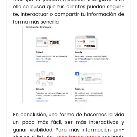
ello se bus­ca que tus clien­tes pue­dan seguir­
te, inter­ac­tuar o com­par­tir tu infor­ma­ción de
for­ma más sen­ci­lla.
En con­clu­sión, una for­ma de hacer­nos la vida
un poco más fácil, ser más inter­ac­ti­vos y
ganar visi­bi­li­dad. Para más infor­ma­ción, pin­