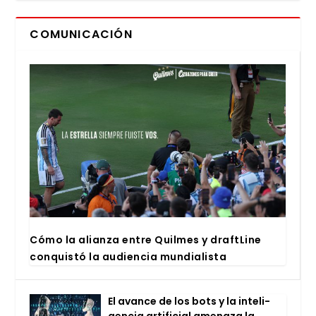
COMUNICACIÓN
Cómo la alian­za entre Quil­mes y draftLi­ne
con­quis­tó la audien­cia mun­dia­lis­ta
El avan­ce de los bots y la inte­li­
gen­cia arti­fi­cial ame­na­za la