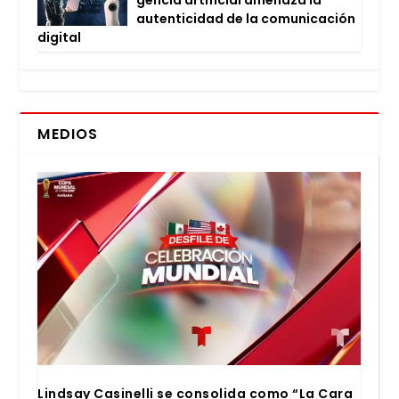
auten­ti­ci­dad de la comu­ni­ca­ción
digi­tal
MEDIOS
Lind­say Casi­ne­lli se con­so­li­da como “La Cara