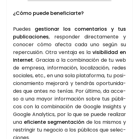
¿Cómo pue­de bene­fi­ciar­te?
Pue­des
ges­tio­nar los comen­ta­rios y tus
publi­ca­cio­nes
, res­pon­der direc­ta­men­te y
cono­cer cómo afec­ta cada uno según su
reper­cu­sión. Otra ven­ta­ja es la
visi­bi­li­dad en
Inter­net
. Gra­cias a la com­bi­na­ción de tu web
de empre­sa, infor­ma­ción, loca­li­za­ción, redes
socia­les, etc., en una sola pla­ta­for­ma, tu posi­
cio­na­mien­to mejo­ra­rá y ten­drás opor­tu­ni­da­
des que antes no tenías. Por últi­mo, da acce­
so a una mayor infor­ma­ción sobre tus públi­
cos con la com­bi­na­ción de Goo­gle Insights y
Goo­gle Analy­tics, por lo que se pue­de rea­li­zar
una
efi­cien­te seg­men­ta­ción
de los mis­mos y
res­trin­gir tu nego­cio a los públi­cos que selec­
cio­nes.