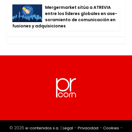
Mer­ger­mar­ket sitúa a ATRE­VIA
entre los líde­res glo­ba­les en ase­
so­ra­mien­to de comu­ni­ca­ción en
fusio­nes y adqui­si­cio­nes
© 2026
|
-
-
-
e-contenidos s.a.
Legal
Privacidad
Cookies