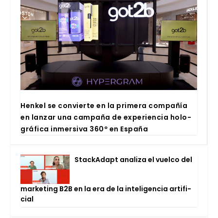
Hen­kel se con­vier­te en la pri­me­ra com­pa­ñía
en lan­zar una cam­pa­ña de expe­rien­cia holo­
grá­fi­ca inmer­si­va 360º en Espa­ña
Stac­kA­dapt ana­li­za el vuel­co del
mar­ke­ting B2B en la era de la inte­li­gen­cia arti­fi­
cial