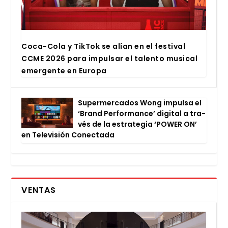
Coca-Cola y Tik­Tok se alían en el fes­ti­val
CCME 2026 para impul­sar el talen­to musi­cal
emer­gen­te en Euro­pa
Super­mer­ca­dos Wong impul­sa el
‘Brand Per­for­man­ce’ digi­tal a tra­
vés de la estra­te­gia ‘POWER ON’
en Tele­vi­sión Conec­ta­da
VENTAS