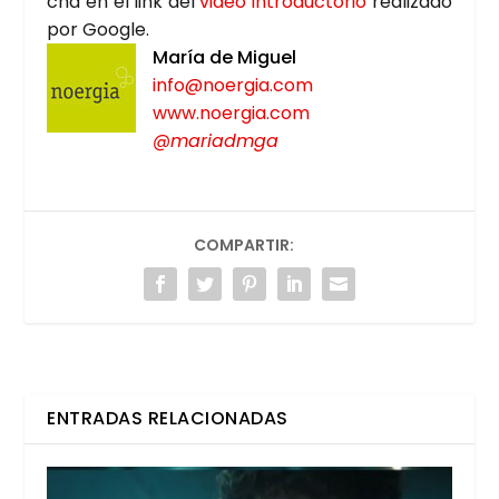
cha en el link del
video intro­duc­to­rio
rea­li­za­do
por Goo­gle.
María de Miguel
info@noergia.com
www.noergia.com
@mariadmga
COMPARTIR:
ENTRADAS RELACIONADAS