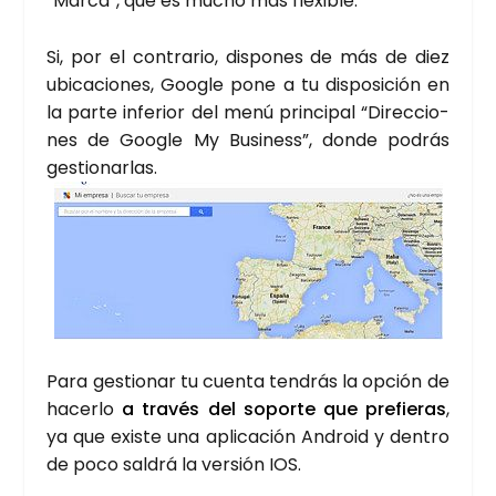
“Mar­ca”, que es mucho más fle­xi­ble.
Si, por el con­tra­rio, dis­po­nes de más de diez
ubi­ca­cio­nes, Goo­gle pone a tu dis­po­si­ción en
la par­te infe­rior del menú prin­ci­pal “Direc­cio­
nes de Goo­gle My Busi­ness”, don­de podrás
ges­tio­nar­las.
Para ges­tio­nar tu cuen­ta ten­drás la opción de
hacer­lo
a tra­vés del sopor­te que pre­fie­ras
,
ya que exis­te una apli­ca­ción Andro­id y den­tro
de poco sal­drá la ver­sión IOS.