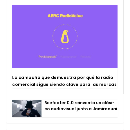
La cam­pa­ña que demues­tra por qué la radio
comer­cial sigue sien­do cla­ve para las mar­cas
Bee­fea­ter 0,0 rein­ven­ta un clá­si­
co audio­vi­sual jun­to a Jami­ro­quai