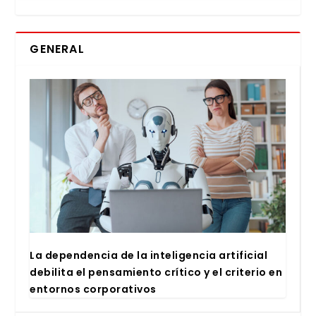
GENERAL
La depen­den­cia de la inte­li­gen­cia arti­fi­cial
debi­li­ta el pen­sa­mien­to crí­ti­co y el cri­te­rio en
entor­nos cor­po­ra­ti­vos