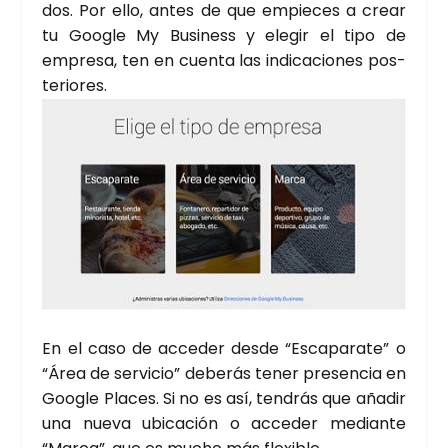
dos. Por ello, antes de que empie­ces a crear
tu Goo­gle My Busi­ness y ele­gir el tipo de
empre­sa, ten en cuen­ta las indi­ca­cio­nes pos­
te­rio­res.
En el caso de acce­der des­de “Esca­pa­ra­te” o
“Área de ser­vi­cio” debe­rás tener pre­sen­cia en
Goo­gle Pla­ces. Si no es así, ten­drás que aña­dir
una nue­va ubi­ca­ción o acce­der median­te