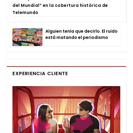
del Mun­dial” en la cober­tu­ra his­tó­ri­ca de
Tele­mun­do
Alguien tenía que decir­lo. El rui­do
está matan­do el perio­dis­mo
EXPERIENCIA CLIENTE