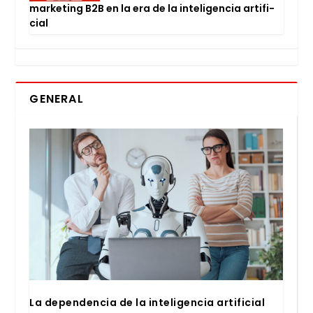
mar­ke­ting B2B en la era de la inte­li­gen­cia arti­fi­
cial
GENERAL
La depen­den­cia de la inte­li­gen­cia arti­fi­cial