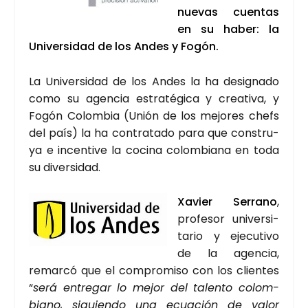
nue­vas cuen­tas
en su haber: la
Uni­ver­si­dad de los Andes y Fogón.
La Uni­ver­si­dad de los Andes la ha desig­na­do
como su agen­cia estra­té­gi­ca y crea­ti­va, y
Fogón Colom­bia (Unión de los mejo­res chefs
del país) la ha con­tra­ta­do para que cons­tru­
ya e incen­ti­ve la coci­na colom­bia­na en toda
su diver­si­dad.
Xavier Serrano
,
pro­fe­sor uni­ver­si­
ta­rio y eje­cu­ti­vo
de la agen­cia,
remar­có que el com­pro­mi­so con los clien­tes
“
será entre­gar lo mejor del talen­to colom­
biano, siguien­do una ecua­ción de valor