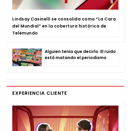
Lind­say Casi­ne­lli se con­so­li­da como “La Cara
del Mun­dial” en la cober­tu­ra his­tó­ri­ca de
Tele­mun­do
Alguien tenía que decir­lo. El rui­do
está matan­do el perio­dis­mo
EXPERIENCIA CLIENTE