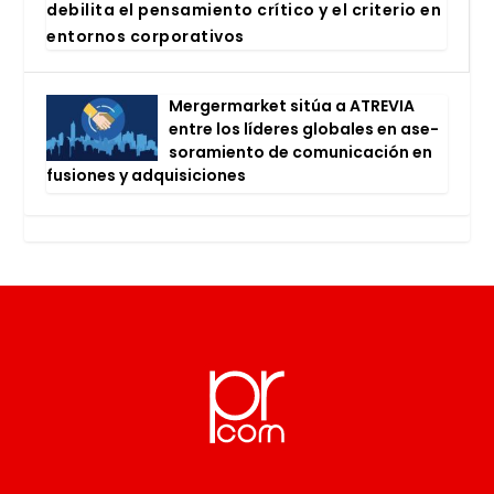
debi­li­ta el pen­sa­mien­to crí­ti­co y el cri­te­rio en
entor­nos cor­po­ra­ti­vos
Mer­ger­mar­ket sitúa a ATRE­VIA
entre los líde­res glo­ba­les en ase­
so­ra­mien­to de comu­ni­ca­ción en
fusio­nes y adqui­si­cio­nes