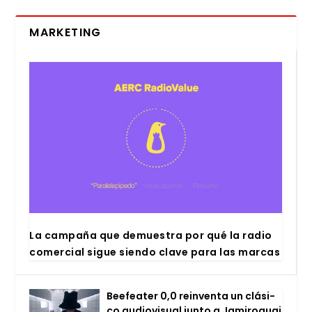
MARKETING
La cam­pa­ña que demues­tra por qué la radio
comer­cial sigue sien­do cla­ve para las mar­cas
Bee­fea­ter 0,0 rein­ven­ta un clá­si­
co audio­vi­sual jun­to a Jami­ro­quai