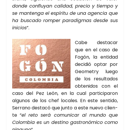
don­de con­flu­yan cali­dad, pre­cio y tiem­po y
se man­ten­ga el espí­ri­tu de una agen­cia que
ha bus­ca­do rom­per para­dig­mas des­de sus
ini­cios
”.
Cabe des­ta­car
que en el caso de
Fogón, la enti­dad
deci­dió optar por
Geo­metry lue­go
de los resul­ta­dos
obte­ni­dos con el
caso del Pez León, en la cual par­ti­ci­pa­ron
algu­nos de los chef loca­les. En este sen­ti­do,
Serrano des­ta­có que jun­to a este nue­vo clien­
te “
el reto será comu­ni­car al mun­do que
Colom­bia es un des­tino gas­tro­nó­mi­co como
nin­guno
”.