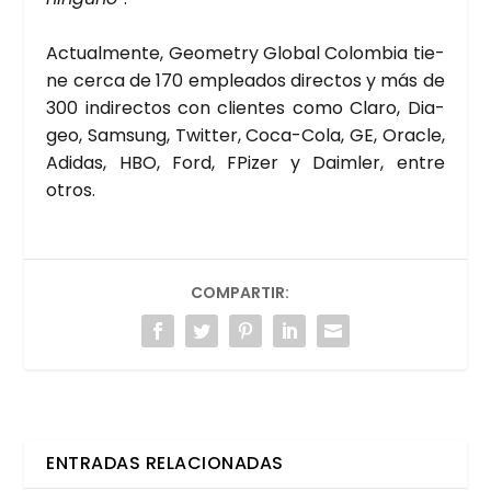
Actual­men­te, Geo­metry Glo­bal Colom­bia tie­
ne cer­ca de 170 emplea­dos direc­tos y más de
300 indi­rec­tos con clien­tes como Cla­ro, Dia­
geo, Sam­sung, Twit­ter, Coca-Cola, GE, Ora­cle,
Adi­das, HBO, Ford, FPi­zer y Daim­ler, entre
otros.
COMPARTIR:
ENTRADAS RELACIONADAS