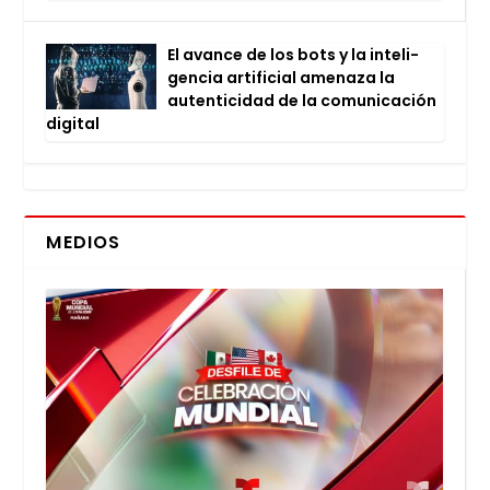
El avan­ce de los bots y la inte­li­
gen­cia arti­fi­cial ame­na­za la
auten­ti­ci­dad de la comu­ni­ca­ción
digi­tal
MEDIOS