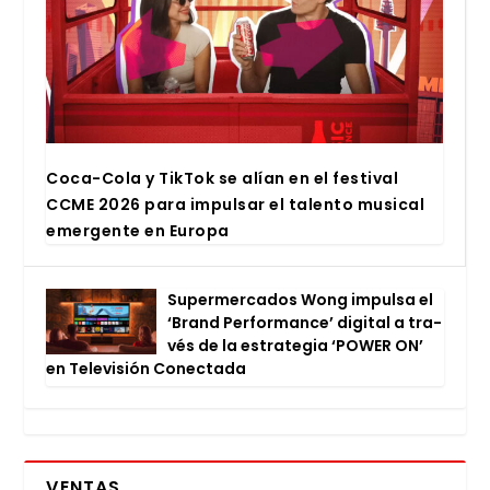
Coca-Cola y Tik­Tok se alían en el fes­ti­val
CCME 2026 para impul­sar el talen­to musi­cal
emer­gen­te en Euro­pa
Super­mer­ca­dos Wong impul­sa el
‘Brand Per­for­man­ce’ digi­tal a tra­
vés de la estra­te­gia ‘POWER ON’
en Tele­vi­sión Conec­ta­da
VENTAS