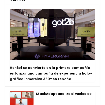
Hen­kel se con­vier­te en la pri­me­ra com­pa­ñía
en lan­zar una cam­pa­ña de expe­rien­cia holo­
grá­fi­ca inmer­si­va 360º en Espa­ña
Stac­kA­dapt ana­li­za el vuel­co del