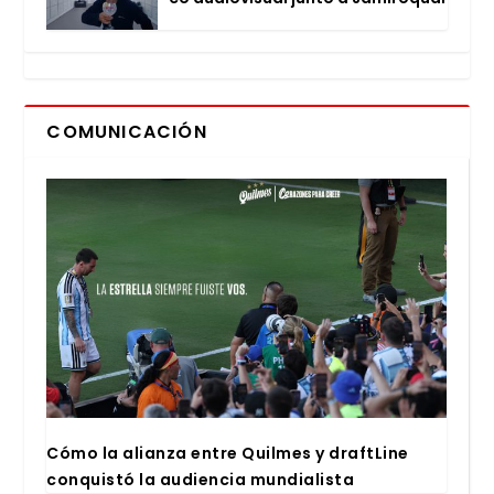
COMUNICACIÓN
Cómo la alian­za entre Quil­mes y draftLi­ne
con­quis­tó la audien­cia mun­dia­lis­ta