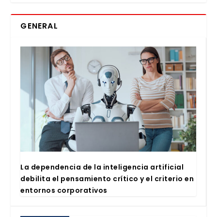
GENERAL
La depen­den­cia de la inte­li­gen­cia arti­fi­cial
debi­li­ta el pen­sa­mien­to crí­ti­co y el cri­te­rio en
entor­nos cor­po­ra­ti­vos