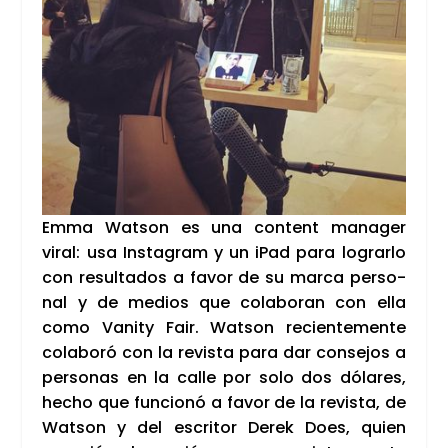
Emma Watson es una con­tent mana­ger
viral: usa Ins­ta­gram y un iPad para lograr­lo
con resul­ta­dos a favor de su mar­ca per­so­
nal y de medios que cola­bo­ran con ella
como Vanity Fair. Watson recien­te­men­te
cola­bo­ró con la revis­ta para dar con­se­jos a
per­so­nas en la calle por solo dos dóla­res,
hecho que fun­cio­nó a favor de la revis­ta, de
Watson y del escri­tor Derek Does, quien