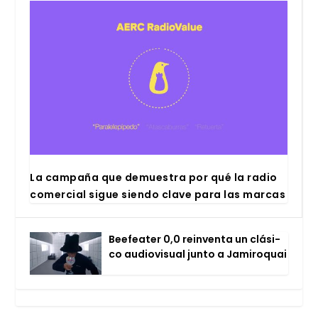
La cam­pa­ña que demues­tra por qué la radio
comer­cial sigue sien­do cla­ve para las mar­cas
Bee­fea­ter 0,0 rein­ven­ta un clá­si­
co audio­vi­sual jun­to a Jami­ro­quai