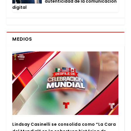
auten­ti­ci­dad de la comu­ni­ca­ción
digi­tal
MEDIOS
Lind­say Casi­ne­lli se con­so­li­da como “La Cara