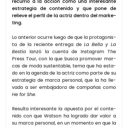
recu­rrió a la acción como una intere­san­te
estra­te­gia de con­te­ni­do y que pone de
relie­ve el per­fil de la actriz den­tro del mar­ke­
ting.
Lo ante­rior ocu­rre lue­go de que la pro­ta­go­nis­
ta de la recien­te entre­ga de
La Bella y La
Bes­tia
lan­zó la cuen­ta de Ins­ta­gram The
Press Tour, con la que bus­ca pro­mo­ver mar­
cas de moda sus­ten­ta­ble, tema que ha esta­
do en la agen­da de la actriz como par­te de su
estra­te­gia de mar­ca per­so­nal, que la ha lle­
va­do a ser emba­ja­do­ra de cam­pa­ñas como
He for She
.
Resul­ta intere­san­te la apues­ta por el con­te­
ni­do con que Watson ha logra­do dar valor a
su mar­ca per­so­nal, en un momen­to en que la