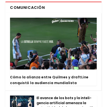
COMUNICACIÓN
Cómo la alian­za entre Quil­mes y draftLi­ne
con­quis­tó la audien­cia mun­dia­lis­ta
El avan­ce de los bots y la inte­li­
gen­cia arti­fi­cial ame­na­za la