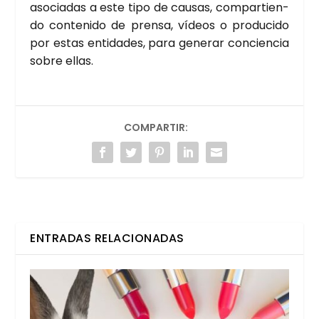
aso­cia­das a este tipo de cau­sas, com­par­tien­
do con­te­ni­do de pren­sa, vídeos o pro­du­ci­do
por estas enti­da­des, para gene­rar con­cien­cia
sobre ellas.
COMPARTIR:
ENTRADAS RELACIONADAS