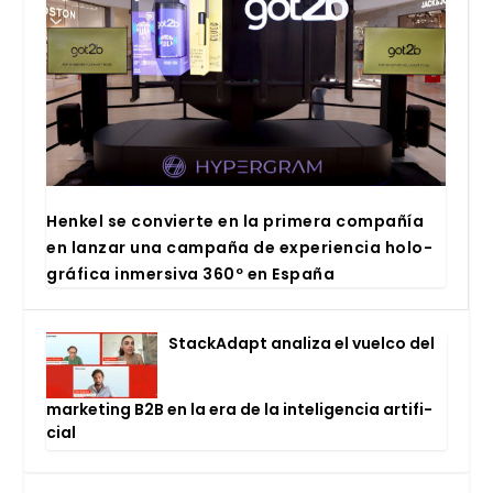
Hen­kel se con­vier­te en la pri­me­ra com­pa­ñía
en lan­zar una cam­pa­ña de expe­rien­cia holo­
grá­fi­ca inmer­si­va 360º en Espa­ña
Stac­kA­dapt ana­li­za el vuel­co del
mar­ke­ting B2B en la era de la inte­li­gen­cia arti­fi­
cial