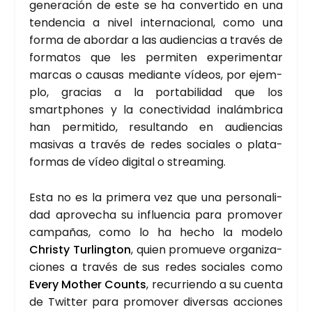
gene­ra­ción de este se ha con­ver­ti­do en una
ten­den­cia a nivel inter­na­cio­nal, como una
for­ma de abor­dar a las audien­cias a tra­vés de
for­ma­tos que les per­mi­ten expe­ri­men­tar
mar­cas o cau­sas median­te vídeos, por ejem­
plo, gra­cias a la por­ta­bi­li­dad que los
smartpho­nes y la conec­ti­vi­dad inalám­bri­ca
han per­mi­ti­do, resul­tan­do en audien­cias
masi­vas a tra­vés de redes socia­les o pla­ta­
for­mas de vídeo digi­tal o strea­ming.
Esta no es la pri­me­ra vez que una per­so­na­li­
dad apro­ve­cha su influen­cia para pro­mo­ver
cam­pa­ñas, como lo ha hecho la mode­lo
Christy Tur­ling­ton
, quien pro­mue­ve orga­ni­za­
cio­nes a tra­vés de sus redes socia­les como
Every Mother Counts
, recu­rrien­do a su cuen­ta
de Twit­ter para pro­mo­ver diver­sas accio­nes