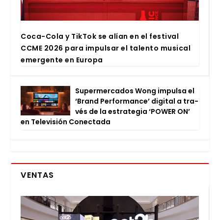
Coca-Cola y Tik­Tok se alían en el fes­ti­val
CCME 2026 para impul­sar el talen­to musi­cal
emer­gen­te en Euro­pa
Super­mer­ca­dos Wong impul­sa el
‘Brand Per­for­man­ce’ digi­tal a tra­
vés de la estra­te­gia ‘POWER ON’
en Tele­vi­sión Conec­ta­da
VENTAS