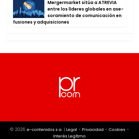
Mer­ger­mar­ket sitúa a ATRE­VIA
entre los líde­res glo­ba­les en ase­
so­ra­mien­to de comu­ni­ca­ción en
fusio­nes y adqui­si­cio­nes
© 2026
|
-
-
-
e-contenidos s.a.
Legal
Privacidad
Cookies
Interés Legítimo