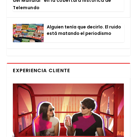
del Mun­dial” en la cober­tu­ra his­tó­ri­ca de
Tele­mun­do
Alguien tenía que decir­lo. El rui­do
está matan­do el perio­dis­mo
EXPERIENCIA CLIENTE