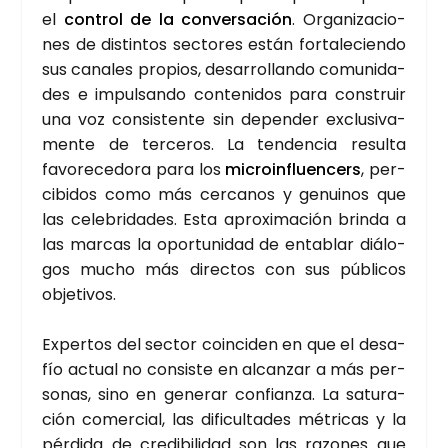
el
con­trol de la con­ver­sa­ción
. Orga­ni­za­cio­
nes de dis­tin­tos sec­to­res están for­ta­le­cien­do
sus cana­les pro­pios, desa­rro­llan­do comu­ni­da­
des e impul­san­do con­te­ni­dos para cons­truir
una voz con­sis­ten­te sin depen­der exclu­si­va­
men­te de ter­ce­ros. La ten­den­cia resul­ta
favo­re­ce­do­ra para los
micro­in­fluen­cers
, per­
ci­bi­dos como más cer­ca­nos y genui­nos que
las cele­bri­da­des. Esta apro­xi­ma­ción brin­da a
las mar­cas la opor­tu­ni­dad de enta­blar diá­lo­
gos mucho más direc­tos con sus públi­cos
obje­ti­vos.
Exper­tos del sec­tor coin­ci­den en que el desa­
fío actual no con­sis­te en alcan­zar a más per­
so­nas, sino en gene­rar con­fian­za. La satu­ra­
ción comer­cial, las difi­cul­ta­des métri­cas y la
pér­di­da de cre­di­bi­li­dad son las razo­nes que