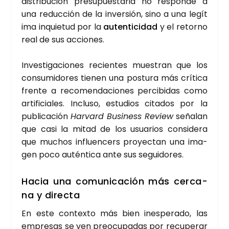
dis­tri­bu­ción pre­su­pues­ta­ria no res­pon­de a
una reduc­ción de la inver­sión, sino a una legí­t
i­ma inquie­tud por la
auten­ti­ci­dad
y el retorno
real de sus accio­nes.
Inves­ti­ga­cio­nes recien­tes mues­tran que los
con­su­mi­do­res tie­nen una pos­tu­ra más crí­ti­ca
fren­te a reco­men­da­cio­nes per­ci­bi­das como
arti­fi­cia­les. Inclu­so, estu­dios cita­dos por la
publi­ca­ción
Har­vard Busi­ness Review
seña­lan
que casi la mitad de los usua­rios con­si­de­ra
que muchos influen­cers pro­yec­tan una ima­
gen poco autén­ti­ca ante sus segui­do­res.
Hacia una comu­ni­ca­ción más cer­ca­
na y direc­ta
En este con­tex­to más bien ines­pe­ra­do, las
empre­sas se ven preo­cu­pa­das por recu­pe­rar