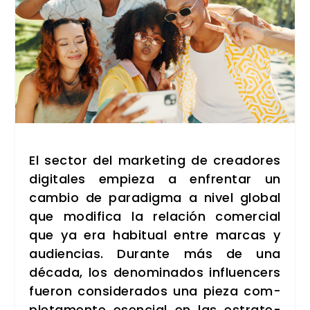
El sec­tor del mar­ke­ting de crea­do­res
digi­ta­les empie­za a enfren­tar un
cam­bio de para­dig­ma a nivel glo­bal
que modi­fi­ca la rela­ción comer­cial
que ya era habi­tual entre mar­cas y
audien­cias. Duran­te más de una
déca­da, los deno­mi­na­dos influen­cers
fue­ron con­si­de­ra­dos una pie­za com­
ple­ta­men­te esen­cial en las estra­te­