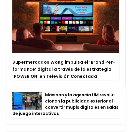
Super­mer­ca­dos Wong impul­sa el ‘Brand Per­
for­man­ce’ digi­tal a tra­vés de la estra­te­gia
‘POWER ON’ en Tele­vi­sión Conec­ta­da
Maxi­bon y la agen­cia UM revo­lu­
cio­nan la publi­ci­dad exte­rior al
con­ver­tir mupis digi­ta­les en salas
de jue­go inter­ac­ti­vas