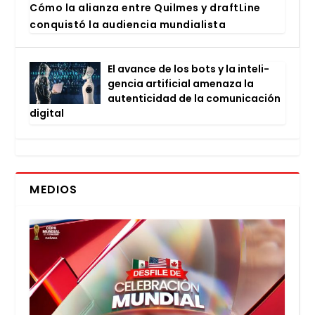
Cómo la alian­za entre Quil­mes y draftLi­ne
con­quis­tó la audien­cia mun­dia­lis­ta
El avan­ce de los bots y la inte­li­
gen­cia arti­fi­cial ame­na­za la
auten­ti­ci­dad de la comu­ni­ca­ción
digi­tal
MEDIOS