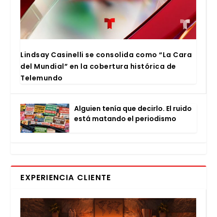
Lind­say Casi­ne­lli se con­so­li­da como “La Cara
del Mun­dial” en la cober­tu­ra his­tó­ri­ca de
Tele­mun­do
Alguien tenía que decir­lo. El rui­do
está matan­do el perio­dis­mo
EXPERIENCIA CLIENTE