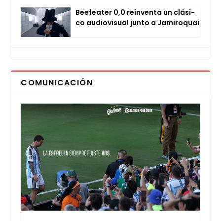
Bee­fea­ter 0,0 rein­ven­ta un clá­si­
co audio­vi­sual jun­to a Jami­ro­quai
COMUNICACIÓN