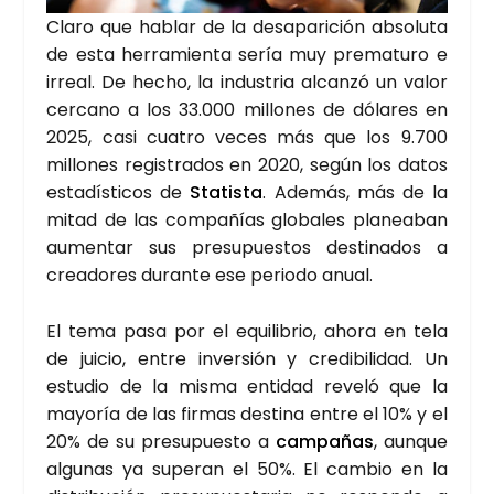
Cla­ro que hablar de la des­apa­ri­ción abso­lu­ta
de esta herra­mien­ta sería muy pre­ma­tu­ro e
irreal. De hecho, la indus­tria alcan­zó un valor
cer­cano a los 33.000 millo­nes de dóla­res en
2025, casi cua­tro veces más que los 9.700
millo­nes regis­tra­dos en 2020, según los datos
esta­dís­ti­cos de
Sta­tis­ta
. Ade­más, más de la
mitad de las com­pa­ñías glo­ba­les pla­nea­ban
aumen­tar sus pre­su­pues­tos des­ti­na­dos a
crea­do­res duran­te ese perio­do anual.
El tema pasa por el equi­li­brio, aho­ra en tela
de jui­cio, entre inver­sión y cre­di­bi­li­dad. Un
estu­dio de la mis­ma enti­dad reve­ló que la
mayo­ría de las fir­mas des­ti­na entre el 10% y el
20% de su pre­su­pues­to a
cam­pa­ñas
, aun­que
algu­nas ya supe­ran el 50%. El cam­bio en la