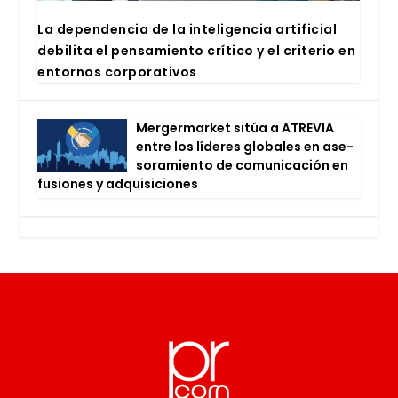
La depen­den­cia de la inte­li­gen­cia arti­fi­cial
debi­li­ta el pen­sa­mien­to crí­ti­co y el cri­te­rio en
entor­nos cor­po­ra­ti­vos
Mer­ger­mar­ket sitúa a ATRE­VIA
entre los líde­res glo­ba­les en ase­
so­ra­mien­to de comu­ni­ca­ción en
fusio­nes y adqui­si­cio­nes