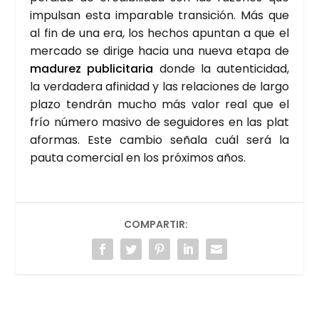
impul­san esta impa­ra­ble tran­si­ción. Más que
al fin de una era, los hechos apun­tan a que el
mer­ca­do se diri­ge hacia una nue­va eta­pa de
madu­rez publi­ci­ta­ria
don­de la auten­ti­ci­dad,
la ver­da­de­ra afi­ni­dad y las rela­cio­nes de lar­go
pla­zo ten­drán mucho más valor real que el
frío núme­ro masi­vo de segui­do­res en las pla­t
a­for­mas. Este cam­bio seña­la cuál será la
pau­ta comer­cial en los pró­xi­mos años.
COMPARTIR: