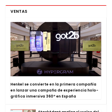
VENTAS
Hen­kel se con­vier­te en la pri­me­ra com­pa­ñía
en lan­zar una cam­pa­ña de expe­rien­cia holo­
grá­fi­ca inmer­si­va 360º en Espa­ña
Stac­kA­dapt ana­li­za el vuel­co del