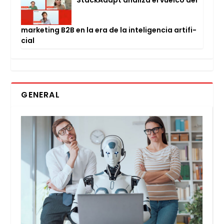
mar­ke­ting B2B en la era de la inte­li­gen­cia arti­fi­
cial
GENERAL