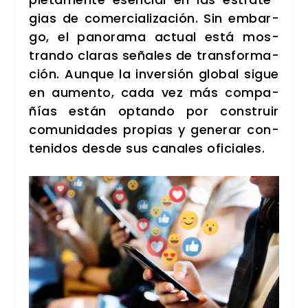
gias de comer­cia­li­za­ción. Sin embar­
go, el pano­ra­ma actual está mos­
tran­do cla­ras seña­les de trans­for­ma­
ción. Aun­que la inver­sión glo­bal sigue
en aumen­to, cada vez más com­pa­
ñías están optan­do por cons­truir
comu­ni­da­des pro­pias y gene­rar con­
te­ni­dos des­de sus cana­les ofi­cia­les.