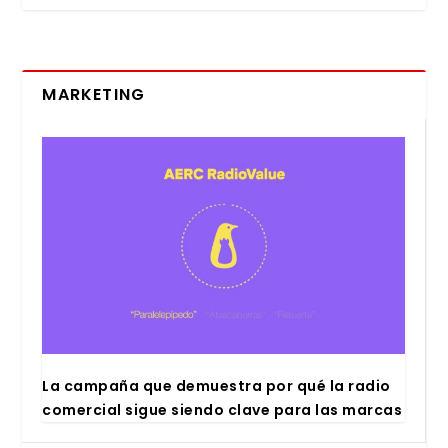
MARKETING
La cam­pa­ña que demues­tra por qué la radio
comer­cial sigue sien­do cla­ve para las mar­cas