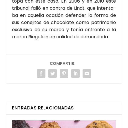
topa con este caso. En 2006 y en 2010 este
tri­bu­nal falló en con­tra de Lindt, que inten­ta­
ba en aque­lla oca­sión defen­der la for­ma de
sus cone­ji­tos de cho­co­la­te como patri­mo­nio
exclu­si­vo de su mar­ca y tenía enfren­te a la
mar­ca Rie­ge­lein en cali­dad de deman­da­da.
COMPARTIR:
ENTRADAS RELACIONADAS