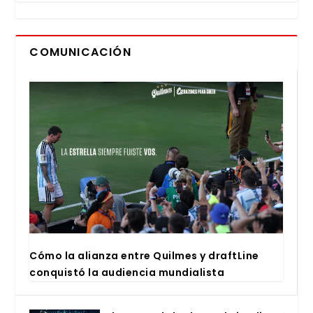
COMUNICACIÓN
Cómo la alian­za entre Quil­mes y draftLi­ne
con­quis­tó la audien­cia mun­dia­lis­ta