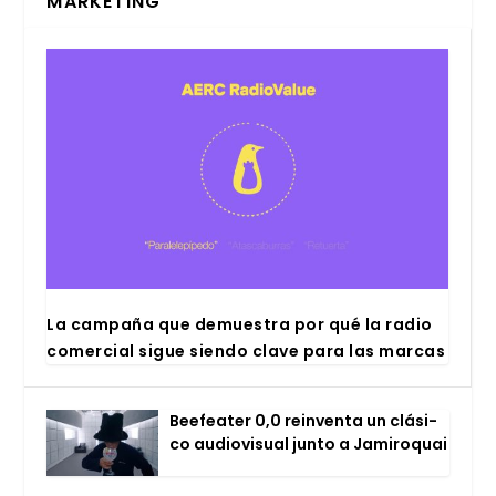
MARKETING
La cam­pa­ña que demues­tra por qué la radio
comer­cial sigue sien­do cla­ve para las mar­cas
Bee­fea­ter 0,0 rein­ven­ta un clá­si­
co audio­vi­sual jun­to a Jami­ro­quai