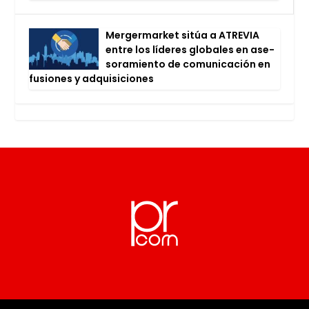
Mer­ger­mar­ket sitúa a ATRE­VIA
entre los líde­res glo­ba­les en ase­
so­ra­mien­to de comu­ni­ca­ción en
fusio­nes y adqui­si­cio­nes