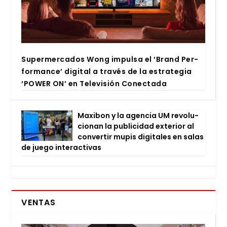
Super­mer­ca­dos Wong impul­sa el ‘Brand Per­
for­man­ce’ digi­tal a tra­vés de la estra­te­gia
‘POWER ON’ en Tele­vi­sión Conec­ta­da
Maxi­bon y la agen­cia UM revo­lu­
cio­nan la publi­ci­dad exte­rior al
con­ver­tir mupis digi­ta­les en salas
de jue­go inter­ac­ti­vas
VENTAS