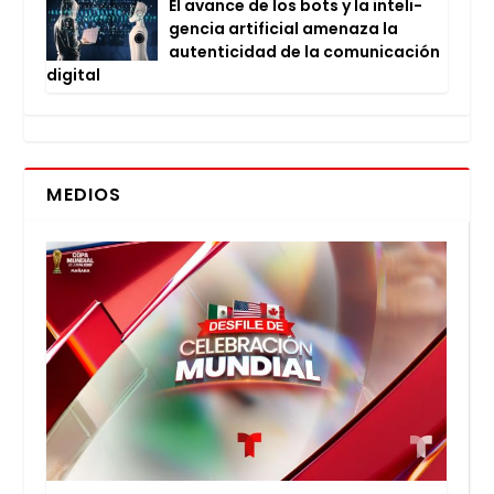
El avan­ce de los bots y la inte­li­
gen­cia arti­fi­cial ame­na­za la
auten­ti­ci­dad de la comu­ni­ca­ción
digi­tal
MEDIOS