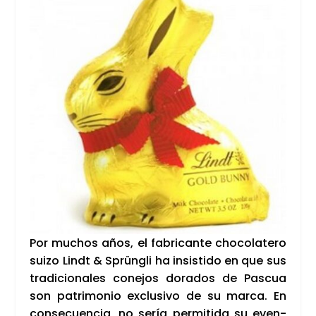
Por muchos años, el fabri­can­te cho­co­la­te­ro
sui­zo Lindt & Sprün­gli ha insis­ti­do en que sus
tra­di­cio­na­les cone­jos dora­dos de Pas­cua
son patri­mo­nio exclu­si­vo de su mar­ca. En
con­se­cuen­cia, no sería per­mi­ti­da su even­