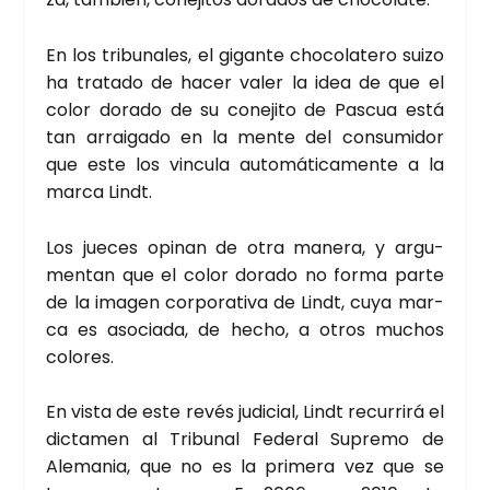
En los tri­bu­na­les, el gigan­te cho­co­la­te­ro sui­zo
ha tra­ta­do de hacer valer la idea de que el
color dora­do de su cone­ji­to de Pas­cua está
tan arrai­ga­do en la men­te del con­su­mi­dor
que este los vin­cu­la auto­má­ti­ca­men­te a la
mar­ca Lindt.
Los jue­ces opi­nan de otra mane­ra, y argu­
men­tan que el color dora­do no for­ma par­te
de la ima­gen cor­po­ra­ti­va de Lindt, cuya mar­
ca es aso­cia­da, de hecho, a otros muchos
colo­res.
En vis­ta de este revés judi­cial, Lindt recu­rri­rá el
dic­ta­men al Tri­bu­nal Fede­ral Supre­mo de
Ale­ma­nia, que no es la pri­me­ra vez que se