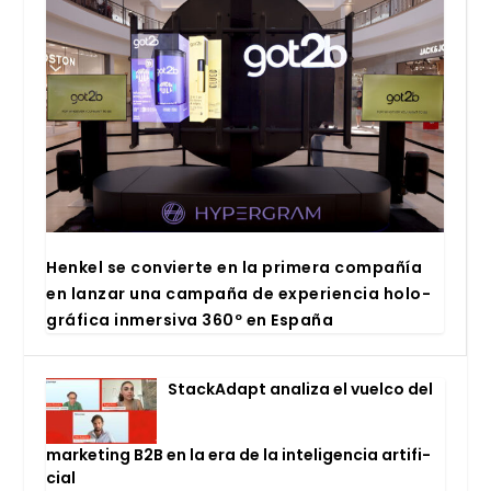
Hen­kel se con­vier­te en la pri­me­ra com­pa­ñía
en lan­zar una cam­pa­ña de expe­rien­cia holo­
grá­fi­ca inmer­si­va 360º en Espa­ña
Stac­kA­dapt ana­li­za el vuel­co del
mar­ke­ting B2B en la era de la inte­li­gen­cia arti­fi­
cial