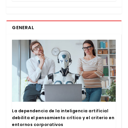
GENERAL
La depen­den­cia de la inte­li­gen­cia arti­fi­cial
debi­li­ta el pen­sa­mien­to crí­ti­co y el cri­te­rio en
entor­nos cor­po­ra­ti­vos