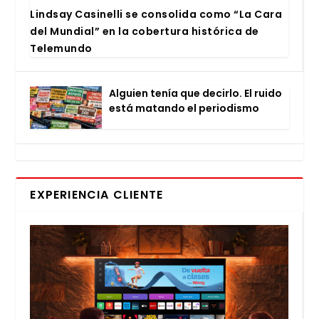
Lind­say Casi­ne­lli se con­so­li­da como “La Cara
del Mun­dial” en la cober­tu­ra his­tó­ri­ca de
Tele­mun­do
Alguien tenía que decir­lo. El rui­do
está matan­do el perio­dis­mo
EXPERIENCIA CLIENTE