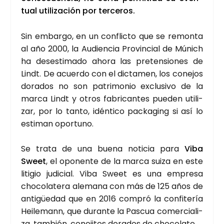
tual uti­li­za­ción por ter­ce­ros.
Sin embar­go, en un con­flic­to que se remon­ta
al año 2000, la Audien­cia Pro­vin­cial de Múnich
ha des­es­ti­ma­do aho­ra las pre­ten­sio­nes de
Lindt. De acuer­do con el dic­ta­men, los cone­jos
dora­dos no son patri­mo­nio exclu­si­vo de la
mar­ca Lindt y otros fabri­can­tes pue­den uti­li­
zar, por lo tan­to, idén­ti­co pac­ka­ging si así lo
esti­man opor­tuno.
Se tra­ta de una bue­na noti­cia para
Viba
Sweet
, el opo­nen­te de la mar­ca sui­za en este
liti­gio judi­cial. Viba Sweet es una empre­sa
cho­co­la­te­ra ale­ma­na con más de 125 años de
anti­güe­dad que en 2016 com­pró la con­fi­te­ría
Hei­le­mann, que duran­te la Pas­cua comer­cia­li­
za, tam­bién, cone­ji­tos dora­dos de cho­co­la­te.