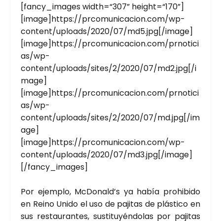
[fancy_images width=“307” height=“170”]
[image]https://prcomunicacion.com/wp-
content/uploads/2020/07/md5.jpg[/image]
[image]https://prcomunicacion.com/prnotici
as/wp-
content/uploads/sites/2/2020/07/md2.jpg[/i
mage]
[image]https://prcomunicacion.com/prnotici
as/wp-
content/uploads/sites/2/2020/07/md.jpg[/im
age]
[image]https://prcomunicacion.com/wp-
content/uploads/2020/07/md3.jpg[/image]
[/fancy_images]
Por ejem­plo, McDonald’s ya había prohi­bi­do
en Rei­no Uni­do el uso de paji­tas de plás­ti­co en
sus res­tau­ran­tes, sus­ti­tu­yén­do­las por paji­tas