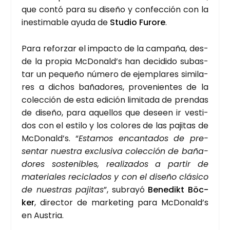
que con­tó para su dise­ño y con­fec­ción con la
ines­ti­ma­ble ayu­da de
Stu­dio Furo­re
.
Para refor­zar el impac­to de la cam­pa­ña, des­
de la pro­pia McDonald’s han deci­di­do subas­
tar un peque­ño núme­ro de ejem­pla­res simi­la­
res a dichos baña­do­res, pro­ve­nien­tes de la
colec­ción de esta edi­ción limi­ta­da de pren­das
de dise­ño, para aque­llos que deseen ir ves­ti­
dos con el esti­lo y los colo­res de las paji­tas de
McDonald’s. “
Esta­mos encan­ta­dos de pre­
sen­tar nues­tra exclu­si­va colec­ción de baña­
do­res sos­te­ni­bles, rea­li­za­dos a par­tir de
mate­ria­les reci­cla­dos y con el dise­ño clá­si­co
de nues­tras paji­tas
”, sub­ra­yó
Bene­dikt Böc­
ker
, direc­tor de mar­ke­ting para McDonald’s
en Aus­tria.