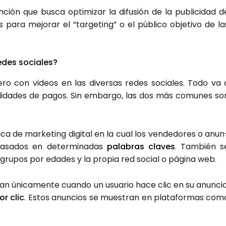
­ción que bus­ca opti­mi­zar la difu­sión de la publi­ci­dad d
 para mejo­rar el “tar­ge­ting” o el públi­co obje­ti­vo de la
des socia­les?
ro con videos en las diver­sas redes socia­les. Todo va 
a­li­da­des de pagos. Sin embar­go, las dos más comu­nes so
i­ca de mar­ke­ting digi­tal en la cual los ven­de­do­res o anun
asa­dos en deter­mi­na­das
pala­bras cla­ves
. Tam­bién s
 gru­pos por eda­des y la pro­pia red social o pági­na web.
gan úni­ca­men­te cuan­do un usua­rio hace clic en su anun­cio
r clic
. Estos anun­cios se mues­tran en pla­ta­for­mas com