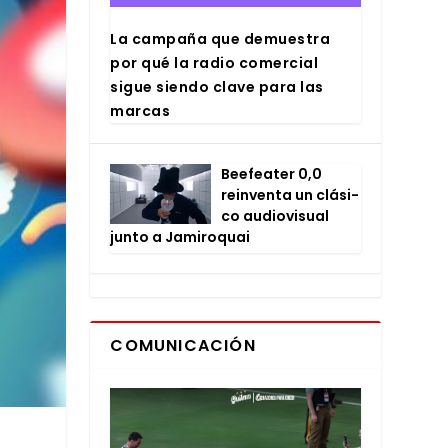
La cam­pa­ña que demues­tra
por qué la radio comer­cial
sigue sien­do cla­ve para las
mar­cas
Bee­fea­ter 0,0
rein­ven­ta un clá­si­
co audio­vi­sual
jun­to a Jami­ro­quai
COMUNICACIÓN