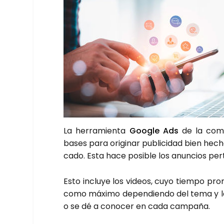
La herra­mien­ta
Goo­gle Ads
de la com­pa
bases para ori­gi­nar publi­ci­dad bien hech
ca­do. Esta hace posi­ble los anun­cios per
Esto inclu­ye los videos, cuyo tiem­po pr
como máxi­mo depen­dien­do del tema y la c
o se dé a cono­cer en cada cam­pa­ña.