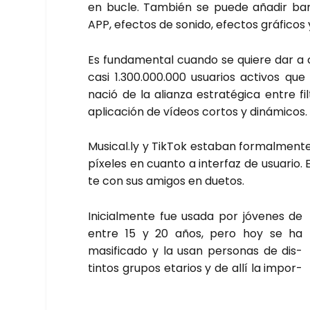
en bucle. Tam­bién se pue­de aña­dir ban­
APP, efec­tos de soni­do, efec­tos grá­fi­cos y
Es fun­da­men­tal cuan­do se quie­re dar 
casi 1.300.000.000 usua­rios acti­vos que
nació de la alian­za estra­té­gi­ca entre fi
apli­ca­ción de vídeos cor­tos y diná­mi­cos.
Musical.ly y Tik­Tok esta­ban for­mal­men­te
píxe­les en cuan­to a inter­faz de usua­rio. 
te con sus ami­gos en due­tos.
Ini­cial­men­te fue usa­da por jóve­nes de
entre 15 y 20 años, pero hoy se ha
masi­fi­ca­do y la usan per­so­nas de dis­
tin­tos gru­pos eta­rios y de allí la impor­