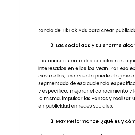
tan­cia de Tik­Tok Ads para crear publi­ci­d
2. Las social ads y su enor­me alca
Los anun­cios en redes socia­les son aqu
intere­sa­dos en ellos los vean. Por eso e
cias a ellas, una cuen­ta pue­de diri­gir­se
seg­men­ta­do de esa audien­cia espe­cí­fi­ca
y espe­cí­fi­co, mejo­rar el cono­ci­mien­to y 
la mis­ma, impul­sar las ven­tas y rea­li­zar 
en publi­ci­dad en redes socia­les.
3. Max Per­for­man­ce: ¿qué es y cóm