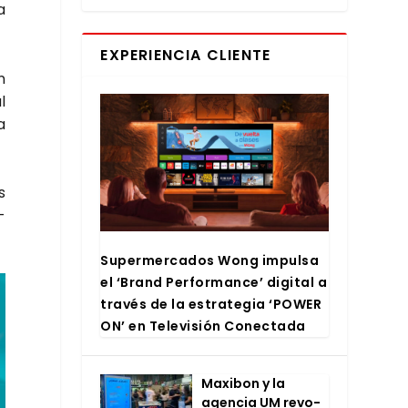
a
EXPERIENCIA CLIENTE
n
l
a
s
­
Super­mer­ca­dos Wong impul­sa
el ‘Brand Per­for­man­ce’ digi­tal a
tra­vés de la estra­te­gia ‘POWER
ON’ en Tele­vi­sión Conec­ta­da
Maxi­bon y la
agen­cia UM revo­