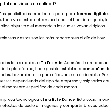
gi­tal con vídeos de cali­dad?
publi­ci­ta­rias exce­len­tes para
pla­ta­for­mas digi­ta­le
to, todo va a estar deter­mi­na­do por el tipo de nego­cio, lo
li­co obje­ti­vo o el mer­ca­do a los cua­les vayan diri­gi­dos.
a­mien­tas y estas son las más impor­tan­tes al día de hoy:
ua­rios la herra­mien­ta
Tik­Tok Ads.
Ade­más de crear anun
o de la pla­ta­for­ma, hace posi­ble esta­ble­cer
cam­pa­ñas d
­das, lan­za­mien­tos o para afian­zar­se en cada nicho. Per
u­pues­tos depen­dien­do del tipo de empre­sa y asig­nar­los co
s y el momen­to espe­cí­fi­co de cada mar­ca.
mpre­sa tec­no­ló­gi­ca chi­na
Byte Dan­ce
. Esta social medi
ar con efec­tos de audio e imá­ge­nes y com­par­tir bre­ves video