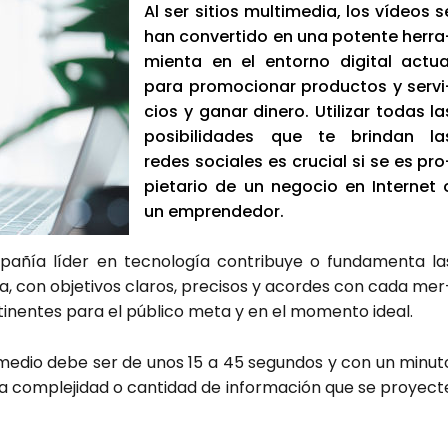
Al ser sitios mul­ti­me­dia, los vídeos s
han con­ver­ti­do en una poten­te herra
mien­ta en el entorno digi­tal actua
para pro­mo­cio­nar pro­duc­tos y ser­vi
cios y ganar dine­ro. Uti­li­zar todas la
posi­bi­li­da­des que te brin­dan la
redes socia­les es cru­cial si se es pro
pie­ta­rio de un nego­cio en Inter­net 
un empren­de­dor.
­ñía líder en tec­no­lo­gía con­tri­bu­ye o fun­da­men­ta la
a, con obje­ti­vos cla­ros, pre­ci­sos y acor­des con cada mer
­ti­nen­tes para el públi­co meta y en el momen­to ideal.
o­me­dio debe ser de unos 15 a 45 segun­dos y con un minu­t
om­ple­ji­dad o can­ti­dad de infor­ma­ción que se pro­yec­t