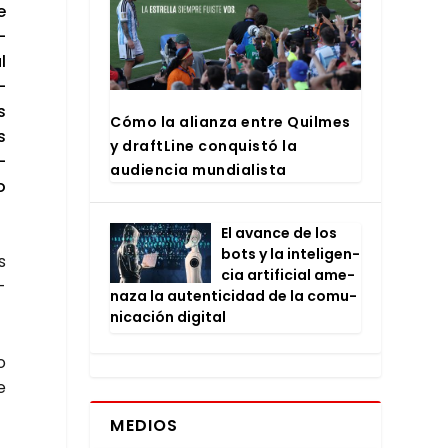
e
­
l
­
s
Cómo la alian­za entre Quil­mes
s
y draftLi­ne con­quis­tó la
­
audien­cia mun­dia­lis­ta
o
El avan­ce de los
bots y la inte­li­gen­
s
cia arti­fi­cial ame­
­
na­za la auten­ti­ci­dad de la comu­
ni­ca­ción digi­tal
o
e
MEDIOS