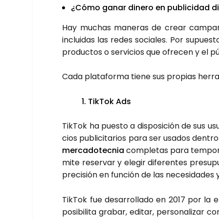
¿Cómo ganar dine­ro en publi­ci­dad di
Hay muchas mane­ras de crear cam­pa­ñas 
inclui­das las redes socia­les. Por supues­
pro­duc­tos o ser­vi­cios que ofre­cen y el púb
Cada pla­ta­for­ma tie­ne sus pro­pias herr
1. Tik­Tok Ads
Tik­Tok ha pues­to a dis­po­si­ción de sus us
cios publi­ci­ta­rios para ser usa­dos den­tr
mer­ca­do­tec­nia
com­ple­tas para tem­po­ra
mi­te reser­var y ele­gir dife­ren­tes pre­s
pre­ci­sión en fun­ción de las nece­si­da­de
Tik­Tok fue desa­rro­lla­do en 2017 por la e
posi­bi­li­ta gra­bar, edi­tar, per­so­na­li­z