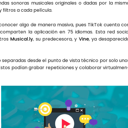
das sono­ras musi­ca­les ori­gi­na­les o dadas por la mis­m
 fil­tros a cada pelí­cu­la.
a cono­cer algo de mane­ra masi­va, pues Tik­Tok cuen­ta co
 com­par­ten la apli­ca­ción en 75 idio­mas. Esta red socia
l­tros
Musical.ly
, su pre­de­ce­so­ra, y
Vine
, ya des­apa­re­ci­d
 sepa­ra­das des­de el pun­to de vis­ta téc­ni­co por solo uno
Estos podían gra­bar repe­ti­cio­nes y cola­bo­rar vir­tual­men