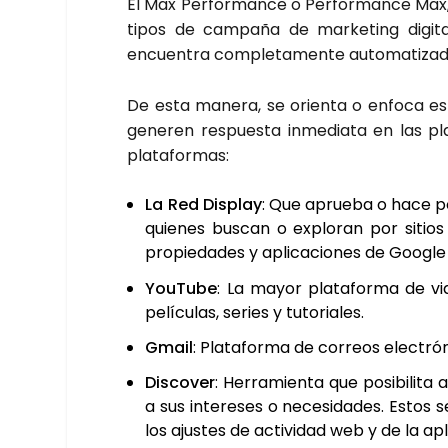
El Max Per­for­man­ce o Per­for­man­ce Max, 
tipos de cam­pa­ña de mar­ke­ting digi­t
encuen­tra com­ple­ta­men­te auto­ma­ti­za­
De esta mane­ra, se orien­ta o enfo­ca espe
gene­ren res­pues­ta inme­dia­ta en las pla
pla­ta­for­mas:
La Red Dis­play
: Que aprue­ba o hace pos
quie­nes bus­can o explo­ran por sitio
pro­pie­da­des y apli­ca­cio­nes de Goo­g
You­Tu­be
: La mayor pla­ta­for­ma de vi
pelí­cu­las, series y tuto­ria­les.
Gmail
: Pla­ta­for­ma de correos elec­tró
Dis­co­ver
: Herra­mien­ta que posi­bi­li­ta
a sus intere­ses o nece­si­da­des. Estos 
los ajus­tes de acti­vi­dad web y de la apli