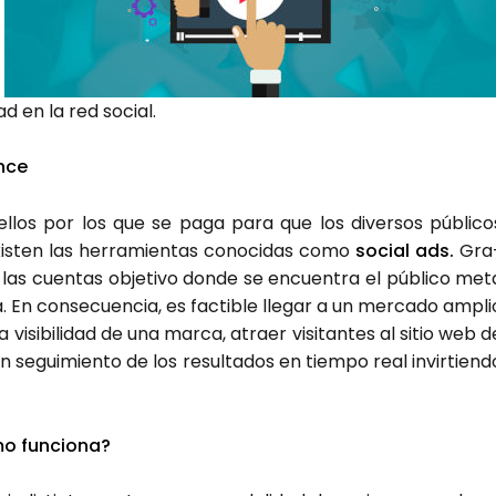
ad en la red social.
n­ce
e­llos por los que se paga para que los diver­sos públi­co
xis­ten las herra­mien­tas cono­ci­das como
social ads.
Gra
 a las cuen­tas obje­ti­vo don­de se encuen­tra el públi­co met
. En con­se­cuen­cia, es fac­ti­ble lle­gar a un mer­ca­do ampli
la visi­bi­li­dad de una mar­ca, atraer visi­tan­tes al sitio web d
un segui­mien­to de los resul­ta­dos en tiem­po real invir­tien­d
o fun­cio­na?