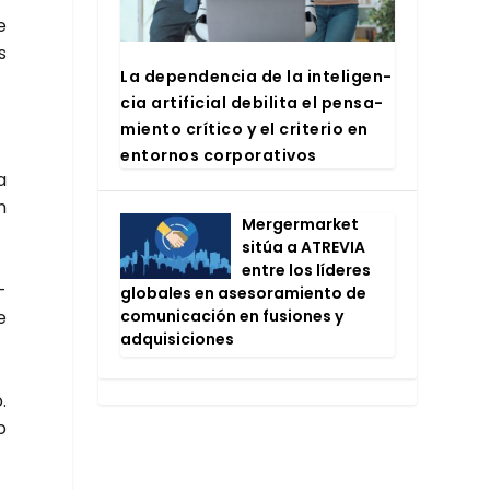
e
s
La depen­den­cia de la inte­li­gen­
cia arti­fi­cial debi­li­ta el pen­sa­
mien­to crí­ti­co y el cri­te­rio en
entor­nos cor­po­ra­ti­vos
a
n
Mer­ger­mar­ket
sitúa a ATRE­VIA
entre los líde­res
­
glo­ba­les en ase­so­ra­mien­to de
comu­ni­ca­ción en fusio­nes y
e
adqui­si­cio­nes
.
o