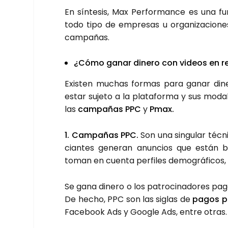
En sín­te­sis, Max Per­for­man­ce es una fun
todo tipo de empre­sas u orga­ni­za­cio­nes
cam­pa­ñas.
¿Cómo ganar dine­ro con videos en re
Exis­ten muchas for­mas para ganar dine­
estar suje­to a la pla­ta­for­ma y sus mod
las
cam­pa­ñas PPC
y
Pmax.
1. Cam­pa­ñas PPC.
Son una sin­gu­lar téc­n
cian­tes gene­ran anun­cios que están b
toman en cuen­ta per­fi­les demo­grá­fi­cos,
Se gana dine­ro o los patro­ci­na­do­res pa
De hecho, PPC son las siglas de
pagos po
Face­book Ads y Goo­gle Ads, entre otras.