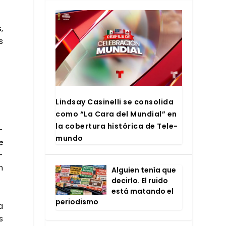
s
,
s
Lind­say Casi­ne­lli se con­so­li­da
como “La Cara del Mun­dial” en
la cober­tu­ra his­tó­ri­ca de Tele­
­
mun­do
e
­
n
Alguien tenía que
decir­lo. El rui­do
está matan­do el
perio­dis­mo
a
s