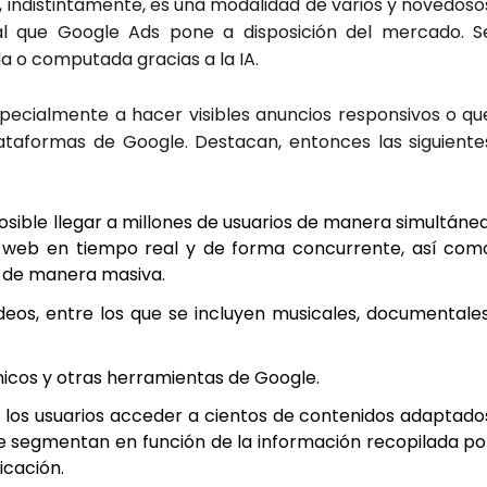
indis­tin­ta­men­te, es una moda­li­dad de varios y nove­do­so
al que Goo­gle Ads pone a dis­po­si­ción del mer­ca­do. S
da o compu­tada gra­cias a la IA.
­cial­men­te a hacer visi­bles anun­cios res­pon­si­vos o qu
­ta­for­mas de Goo­gle. Des­ta­can, enton­ces las siguien­te
i­ble lle­gar a millo­nes de usua­rios de mane­ra simul­tá­nea
s web en tiem­po real y de for­ma con­cu­rren­te, así com
le de mane­ra masi­va.
deos, entre los que se inclu­yen musi­ca­les, docu­men­ta­les
­ni­cos y otras herra­mien­tas de Goo­gle.
 a los usua­rios acce­der a cien­tos de con­te­ni­dos adap­ta­do
se seg­men­tan en fun­ción de la infor­ma­ción reco­pi­la­da po
­ca­ción.