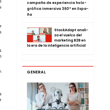
s
cam­pa­ña de expe­rien­cia holo­
e
grá­fi­ca inmer­si­va 360º en Espa­
ña
e
Stac­kA­dapt ana­li­
s
za el vuel­co del
mar­ke­ting B2B en
la era de la inte­li­gen­cia arti­fi­cial
,
o
,
GENERAL
s
r