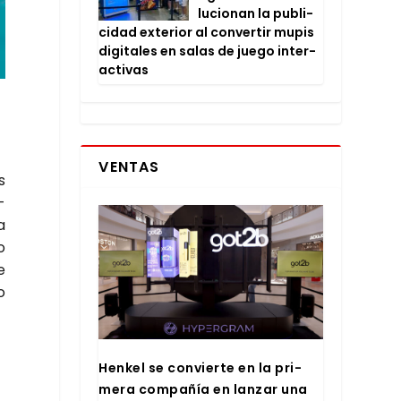
lu­cio­nan la publi­
ci­dad exte­rior al con­ver­tir mupis
digi­ta­les en salas de jue­go inter­
ac­ti­vas
VENTAS
s
­
a
o
e
o
Hen­kel se con­vier­te en la pri­
me­ra com­pa­ñía en lan­zar una