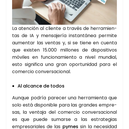
La aten­ción al clien­te a tra­vés de herra­mien­
tas de IA y men­sa­je­ría ins­tan­tá­nea per­mi­te
aumen­tar las ven­tas y, si se tie­ne en cuen­ta
que exis­ten 15.000 millo­nes de dis­po­si­ti­vos
móvi­les en fun­cio­na­mien­to a nivel mun­dial,
esto sig­ni­fi­ca una gran opor­tu­ni­dad para el
comer­cio con­ver­sa­cio­nal.
Al alcan­ce de todos
Aun­que podría pare­cer una herra­mien­ta que
solo está dis­po­ni­ble para las gran­des empre­
sas, la ven­ta­ja del comer­cio con­ver­sa­cio­nal
es que pue­de sumar­se a las estra­te­gias
empre­sa­ria­les de las
pymes
sin la nece­si­dad