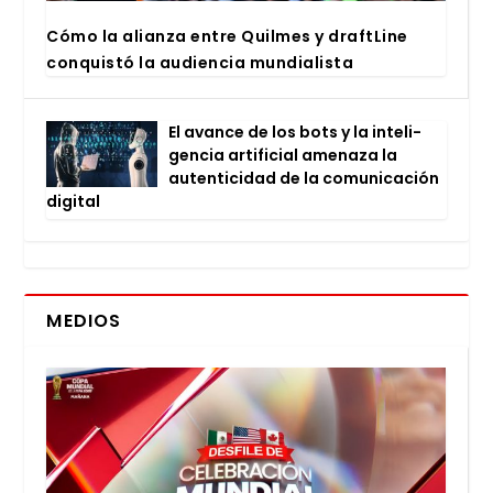
Cómo la alian­za entre Quil­mes y draftLi­ne
con­quis­tó la audien­cia mun­dia­lis­ta
El avan­ce de los bots y la inte­li­
gen­cia arti­fi­cial ame­na­za la
auten­ti­ci­dad de la comu­ni­ca­ción
digi­tal
MEDIOS