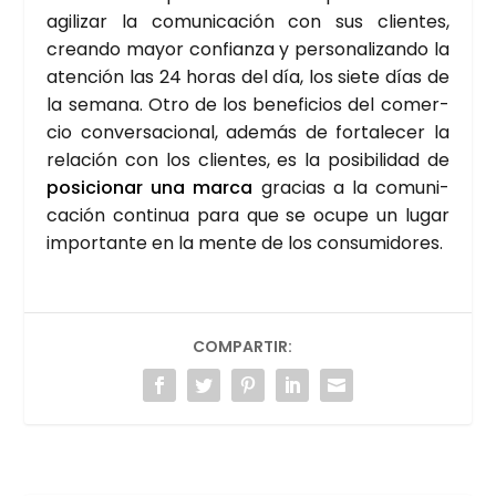
agi­li­zar la comu­ni­ca­ción con sus clien­tes,
crean­do mayor con­fian­za y per­so­na­li­zan­do la
aten­ción las 24 horas del día, los sie­te días de
la sema­na. Otro de los bene­fi­cios del comer­
cio con­ver­sa­cio­nal, ade­más de for­ta­le­cer la
rela­ción con los clien­tes, es la posi­bi­li­dad de
posi­cio­nar una mar­ca
gra­cias a la comu­ni­
ca­ción con­ti­nua para que se ocu­pe un lugar
impor­tan­te en la men­te de los con­su­mi­do­res.
COMPARTIR: