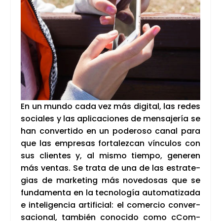
En un mun­do cada vez más digi­tal, las redes
socia­les y las apli­ca­cio­nes de men­sa­je­ría se
han con­ver­ti­do en un pode­ro­so canal para
que las empre­sas for­ta­lez­can víncu­los con
sus clien­tes y, al mis­mo tiem­po, gene­ren
más ven­tas. Se tra­ta de una de las estra­te­
gias de mar­ke­ting más nove­do­sas que se
fun­da­men­ta en la tec­no­lo­gía auto­ma­ti­za­da
e inte­li­gen­cia arti­fi­cial: el comer­cio con­ver­
sa­cio­nal, tam­bién cono­ci­do como cCom­