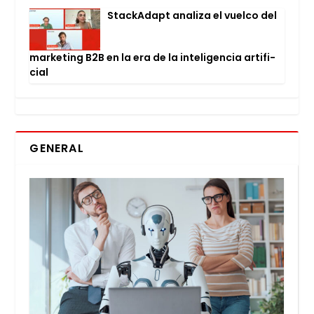
Stac­kA­dapt ana­li­za el vuel­co del
mar­ke­ting B2B en la era de la inte­li­gen­cia arti­fi­
cial
GENERAL