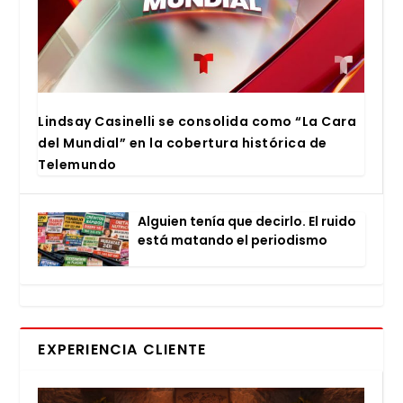
Lind­say Casi­ne­lli se con­so­li­da como “La Cara
del Mun­dial” en la cober­tu­ra his­tó­ri­ca de
Tele­mun­do
Alguien tenía que decir­lo. El rui­do
está matan­do el perio­dis­mo
EXPERIENCIA CLIENTE