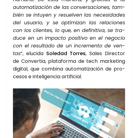
auto­ma­ti­za­ción de las con­ver­sa­cio­nes, tam­
bién se intu­yen y resuel­ven las nece­si­da­des
del usua­rio, y se opti­mi­zan las rela­cio­nes
con los clien­tes, lo que, en defi­ni­ti­va, se tra­
du­ce en un impac­to posi­ti­vo en el nego­cio
con el resul­ta­do de un incre­men­to de ven­
tas
”, elu­ci­da
Sole­dad Torres
, Sales Direc­tor
de Con­ver­tia, pla­ta­for­ma de tech mar­ke­ting
digi­tal, que com­bi­na auto­ma­ti­za­ción de pro­
ce­sos e inte­li­gen­cia arti­fi­cial.