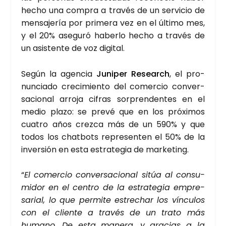
hecho una com­pra a tra­vés de un ser­vi­cio de
men­sa­je­ría por pri­me­ra vez en el últi­mo mes,
y el 20% ase­gu­ró haber­lo hecho a tra­vés de
un asis­ten­te de voz digi­tal.
Según la agen­cia
Juni­per Research
, el pro­
nun­cia­do cre­ci­mien­to del comer­cio con­ver­
sa­cio­nal arro­ja cifras sor­pren­den­tes en el
medio pla­zo: se pre­vé que en los pró­xi­mos
cua­tro años crez­ca más de un 590% y que
todos los chat­bots repre­sen­ten el 50% de la
inver­sión en esta estra­te­gia de mar­ke­ting.
“
El comer­cio con­ver­sa­cio­nal sitúa al con­su­
mi­dor en el cen­tro de la estra­te­gia empre­
sa­rial, lo que per­mi­te estre­char los víncu­los
con el clien­te a tra­vés de un tra­to más
humano. De esta mane­ra, y gra­cias a la