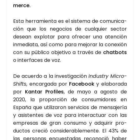
mer­ce.
Esta herra­mien­ta es el sis­te­ma de comu­ni­ca­
ción que los nego­cios de cual­quier sec­tor
desean explo­tar para ofre­cer una aten­ción
inme­dia­ta, así como para mejo­rar la cone­xión
con su públi­co obje­ti­vo a tra­vés de
chat­bots
o inter­fa­ces de voz.
De acuer­do a la inves­ti­ga­ción
Industry Micro-
Shifts
, encar­ga­da por
Face­book
y ela­bo­ra­da
por
Kan­tar Pro­fi­les
, de mayo a agos­to de
2020, la pro­por­ción de con­su­mi­do­res en
Espa­ña que uti­li­za­ron ser­vi­cios de men­sa­je­ría
y asis­ten­tes de voz para inter­ac­tuar con las
empre­sas de gran con­su­mo y adqui­rir pro­
duc­tos cre­ció con­si­de­ra­ble­men­te. El 43% de
las per­so­nas encues­ta­das reco­no­ció haber