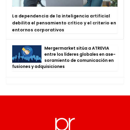
La depen­den­cia de la inte­li­gen­cia arti­fi­cial
debi­li­ta el pen­sa­mien­to crí­ti­co y el cri­te­rio en
entor­nos cor­po­ra­ti­vos
Mer­ger­mar­ket sitúa a ATRE­VIA
entre los líde­res glo­ba­les en ase­
so­ra­mien­to de comu­ni­ca­ción en
fusio­nes y adqui­si­cio­nes