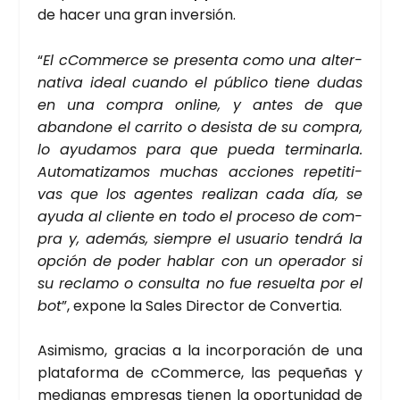
de hacer una gran inver­sión.
“
El cCom­mer­ce se pre­sen­ta como una alter­
na­ti­va ideal cuan­do el públi­co tie­ne dudas
en una com­pra onli­ne, y antes de que
aban­do­ne el carri­to o desis­ta de su com­pra,
lo ayu­da­mos para que pue­da ter­mi­nar­la.
Auto­ma­ti­za­mos muchas accio­nes repe­ti­ti­
vas que los agen­tes rea­li­zan cada día, se
ayu­da al clien­te en todo el pro­ce­so de com­
pra y, ade­más, siem­pre el usua­rio ten­drá la
opción de poder hablar con un ope­ra­dor si
su recla­mo o con­sul­ta no fue resuel­ta por el
bot
”, expo­ne la Sales Direc­tor de Con­ver­tia.
Asi­mis­mo, gra­cias a la incor­po­ra­ción de una
pla­ta­for­ma de cCom­mer­ce, las peque­ñas y
media­nas empre­sas tie­nen la opor­tu­ni­dad de