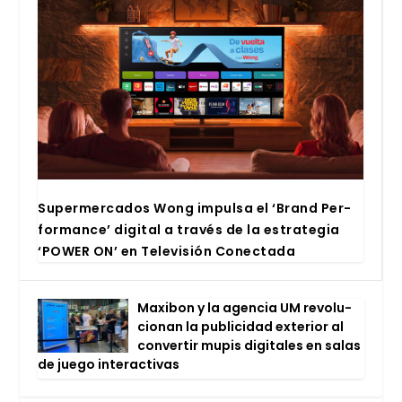
Super­mer­ca­dos Wong impul­sa el ‘Brand Per­
for­man­ce’ digi­tal a tra­vés de la estra­te­gia
‘POWER ON’ en Tele­vi­sión Conec­ta­da
Maxi­bon y la agen­cia UM revo­lu­
cio­nan la publi­ci­dad exte­rior al
con­ver­tir mupis digi­ta­les en salas
de jue­go inter­ac­ti­vas