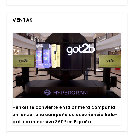
VENTAS
Hen­kel se con­vier­te en la pri­me­ra com­pa­ñía
en lan­zar una cam­pa­ña de expe­rien­cia holo­
grá­fi­ca inmer­si­va 360º en Espa­ña