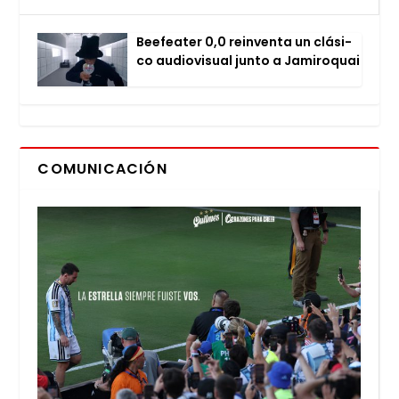
Bee­fea­ter 0,0 rein­ven­ta un clá­si­
co audio­vi­sual jun­to a Jami­ro­quai
COMUNICACIÓN