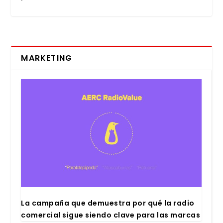
MARKETING
La cam­pa­ña que demues­tra por qué la radio
comer­cial sigue sien­do cla­ve para las mar­cas