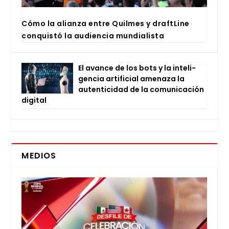
Cómo la alian­za entre Quil­mes y draftLi­ne
con­quis­tó la audien­cia mun­dia­lis­ta
El avan­ce de los bots y la inte­li­
gen­cia arti­fi­cial ame­na­za la
auten­ti­ci­dad de la comu­ni­ca­ción
digi­tal
MEDIOS