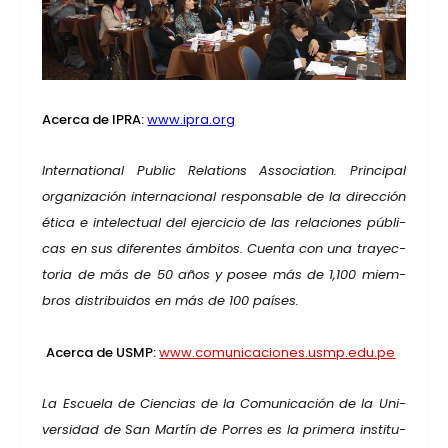
Acer­ca de IPRA:
www.ipra.org
Inter­na­tio­nal Public Rela­tions Asso­cia­tion. Prin­ci­pal
orga­ni­za­ción inter­na­cio­nal res­pon­sa­ble de la direc­ción
éti­ca e inte­lec­tual del ejer­ci­cio de las rela­cio­nes públi­
cas en sus dife­ren­tes ámbi­tos. Cuen­ta con una tra­yec­
to­ria de más de 50 años y posee más de 1,100 miem­
bros dis­tri­bui­dos en más de 100 paí­ses.
Acer­ca de USMP:
www.comunicaciones.usmp.edu.pe
La Escue­la de Cien­cias de la Comu­ni­ca­ción de la Uni­
ver­si­dad de San Mar­tín de Porres es la pri­me­ra ins­ti­tu­