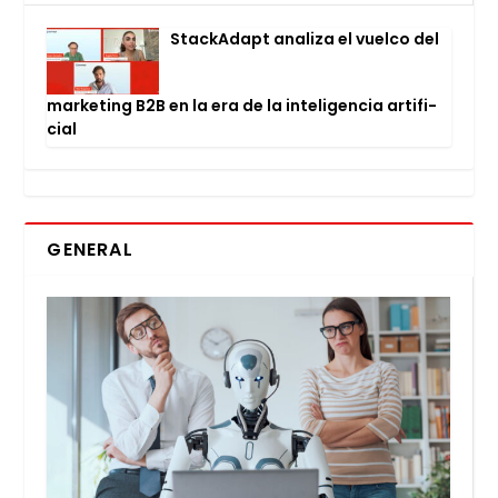
Stac­kA­dapt ana­li­za el vuel­co del
mar­ke­ting B2B en la era de la inte­li­gen­cia arti­fi­
cial
GENERAL