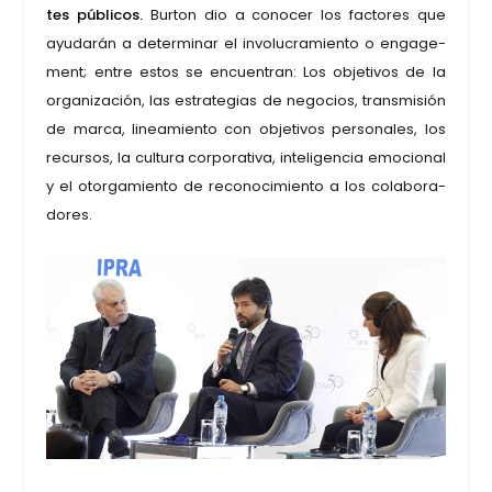
tes públi­cos.
Bur­ton dio a cono­cer los fac­to­res que
ayu­da­rán a deter­mi­nar el invo­lu­cra­mien­to o enga­ge­
ment; entre estos se encuen­tran: Los obje­ti­vos de la
orga­ni­za­ción, las estra­te­gias de nego­cios, trans­mi­sión
de mar­ca, linea­mien­to con obje­ti­vos per­so­na­les, los
recur­sos, la cul­tu­ra cor­po­ra­ti­va, inte­li­gen­cia emo­cio­nal
y el otor­ga­mien­to de reco­no­ci­mien­to a los cola­bo­ra­
do­res.