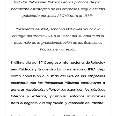
ta­do las Rela­cio­nes Públi­cas en las polí­ti­cas de pla­
nea­mien­to estra­té­gi­co de las empre­sas, según estu­dio
publi­ca­do por Ipsos APO­YO para la USMP.
Pre­si­den­ta del IPRA, Johan­na McDo­well anun­ció la
entre­ga del Pre­mio IPRA a la USMP por su apor­te en el
desa­rro­llo de la pro­fe­sio­na­li­za­ción de las Rela­cio­nes
Públi­cas en la región.
er
El últi­mo día del
3
Con­gre­so Inter­na­cio­nal de Rela­cio­
nes Públi­cas y Encuen­tro Lati­no­ame­ri­cano IPRA
dejó
como con­clu­sión que,
más del 50% de las empre­sas
con­si­de­ra que las Rela­cio­nes Públi­cas con­tri­bu­yen a
gene­rar repu­tación, afian­zar los lazos con los públi­cos
inter­nos y exter­nos, pro­mo­ver entor­nos favo­ra­bles
para el nego­cio y la cap­ta­ción y reten­ción del talen­to
.