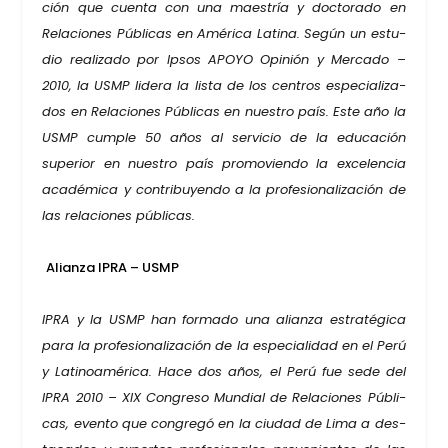
ción que cuen­ta con una maes­tría y doc­to­ra­do en
Rela­cio­nes Públi­cas en Amé­ri­ca Lati­na. Según un estu­
dio rea­li­za­do por Ipsos APO­YO Opi­nión y Mer­ca­do –
2010, la USMP lide­ra la lis­ta de los cen­tros espe­cia­li­za­
dos en Rela­cio­nes Públi­cas en nues­tro país. Este año la
USMP cum­ple 50 años al ser­vi­cio de la edu­ca­ción
supe­rior en nues­tro país pro­mo­vien­do la exce­len­cia
aca­dé­mi­ca y con­tri­bu­yen­do a la pro­fe­sio­na­li­za­ción de
las rela­cio­nes públi­cas.
Alian­za IPRA – USMP
IPRA y la USMP han for­ma­do una alian­za estra­té­gi­ca
para la pro­fe­sio­na­li­za­ción de la espe­cia­li­dad en el Perú
y Lati­noa­mé­ri­ca. Hace dos años, el Perú fue sede del
IPRA 2010 – XIX Con­gre­so Mun­dial de Rela­cio­nes Públi­
cas, even­to que con­gre­gó en la ciu­dad de Lima a des­