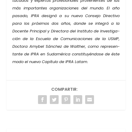
ta­ca­dos y exper­tos pro­fe­sio­na­les pro­ve­nien­tes de las
más impor­tan­tes orga­ni­za­cio­nes del mun­do. El año
pasa­do, IPRA desig­nó a su nue­vo Con­se­jo Direc­ti­vo
para los pró­xi­mos dos años, don­de se inte­gró a la
Docen­te Prin­ci­pal y Direc­to­ra del Ins­ti­tu­to de Inves­ti­ga­
ción de la Escue­la de Comu­ni­ca­cio­nes de la USMP,
Doc­to­ra Amy­bel Sán­chez de Walther, como repre­sen­
tan­te de IPRA en Suda­mé­ri­ca cons­ti­tu­yén­do­se de éste
modo el nue­vo Capí­tu­lo de IPRA Latam.
COMPARTIR: