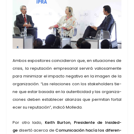
A
mbos expo­si­to­res coin­ci­die­ron que, en situa­cio­nes de
cri­sis, la repu­tación empre­sa­rial ser­vi­rá valio­sa­men­te
para mini­mi­zar el impac­to nega­ti­vo en la ima­gen de la
orga­ni­za­ción. “Las rela­cio­nes con los sta­kehol­ders tie­
ne que estar basa­da en la auten­ti­ci­dad y las orga­ni­za­
cio­nes deben esta­ble­cer alian­zas que per­mi­tan for­ta­l
e­cer su repu­tación”, indi­có Molle­da.
Por otro lado,
Keith Bur­ton, Pre­si­den­te de Insi­ded­
ge
diser­tó acer­ca de
Comu­ni­ca­ción hacía los dife­ren­