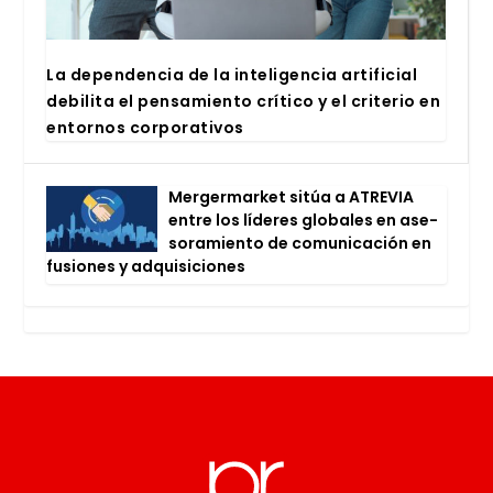
La depen­den­cia de la inte­li­gen­cia arti­fi­cial
debi­li­ta el pen­sa­mien­to crí­ti­co y el cri­te­rio en
entor­nos cor­po­ra­ti­vos
Mer­ger­mar­ket sitúa a ATRE­VIA
entre los líde­res glo­ba­les en ase­
so­ra­mien­to de comu­ni­ca­ción en
fusio­nes y adqui­si­cio­nes