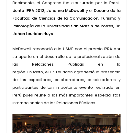
Final­men­te, el Con­gre­so fue clau­su­ra­do por la
Pre­si­
den­te IPRA 2012, Johan­na McDo­well
y el
Decano de la
Facul­tad de Cien­cias de la Comu­ni­ca­ción, Turis­mo y
Psi­co­lo­gía de la Uni­ver­si­dad San Mar­tín de Porres, Dr.
Johan Leu­ri­dan Huys
.
McDo­well reco­no­ció a la USMP con el pre­mio IPRA por
su apor­te en el desa­rro­llo de la pro­fe­sio­na­li­za­ción de
las Rela­cio­nes Públi­cas en la
región
. En tan­to, el Dr. Leu­ri­dan agra­de­ció la pre­sen­cia
de los expo­si­to­res, cola­bo­ra­do­res, aus­pi­cia­do­res y
par­ti­ci­pan­tes de tan impor­tan­te even­to rea­li­za­do en
Perú pues reúne a los más impor­tan­tes espe­cia­lis­tas
inter­na­cio­na­les de las Rela­cio­nes Públi­cas.