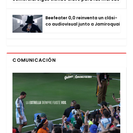
Bee­fea­ter 0,0 rein­ven­ta un clá­si­
co audio­vi­sual jun­to a Jami­ro­quai
COMUNICACIÓN