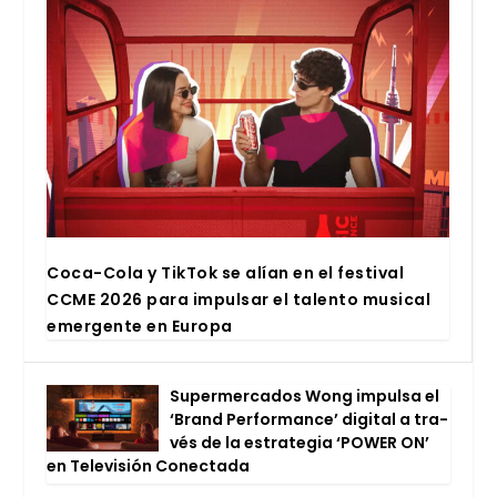
Coca-Cola y Tik­Tok se alían en el fes­ti­val
CCME 2026 para impul­sar el talen­to musi­cal
emer­gen­te en Euro­pa
Super­mer­ca­dos Wong impul­sa el
‘Brand Per­for­man­ce’ digi­tal a tra­
vés de la estra­te­gia ‘POWER ON’
en Tele­vi­sión Conec­ta­da