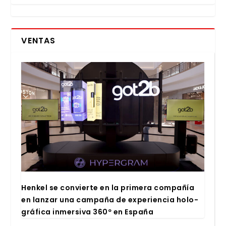
VENTAS
Hen­kel se con­vier­te en la pri­me­ra com­pa­ñía
en lan­zar una cam­pa­ña de expe­rien­cia holo­
grá­fi­ca inmer­si­va 360º en Espa­ña