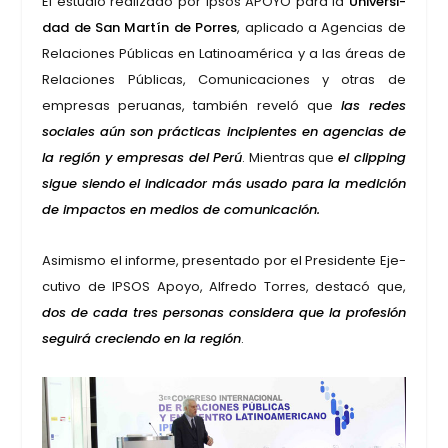
El estu­dio rea­li­za­do por Ipsos APO­YO para la
Uni­ver­si­
dad de San Mar­tín de Porres
, apli­ca­do a Agen­cias de
Rela­cio­nes Públi­cas en Lati­noa­mé­ri­ca y a las áreas de
Rela­cio­nes Públi­cas, Comu­ni­ca­cio­nes y otras de
empre­sas perua­nas, tam­bién reve­ló que
las redes
socia­les aún son prác­ti­cas inci­pien­tes en agen­cias de
la región y empre­sas del Perú
. Mien­tras que
el clip­ping
sigue sien­do el indi­ca­dor más usa­do para la medi­ción
de impac­tos en medios de comu­ni­ca­ción.
Asi­mis­mo el infor­me, pre­sen­ta­do por el Pre­si­den­te Eje­
cu­ti­vo de IPSOS Apo­yo, Alfre­do Torres, des­ta­có que,
dos de cada tres per­so­nas con­si­de­ra que la pro­fe­sión
segui­rá cre­cien­do en la región
.