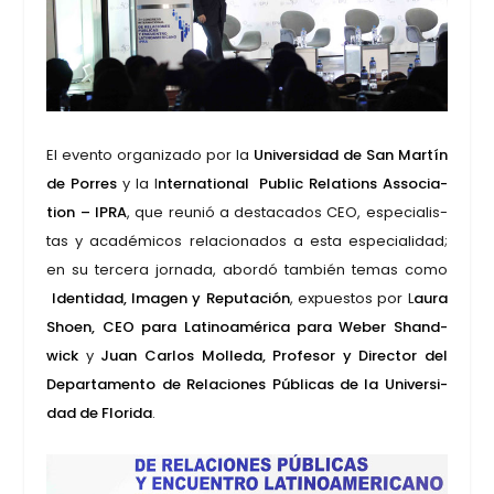
El even­to orga­ni­za­do por la
Uni­ver­si­dad de San Mar­tín
de Porres
y la I
nter­na­tio­nal Public Rela­tions Asso­cia­
tion – IPRA
, que reu­nió a des­ta­ca­dos CEO, espe­cia­lis­
tas y aca­dé­mi­cos rela­cio­na­dos a esta espe­cia­li­dad;
en su ter­ce­ra jor­na­da, abor­dó tam­bién temas como
Iden­ti­dad, Ima­gen y Repu­tación
, expues­tos por L
aura
Shoen, CEO para Lati­noa­mé­ri­ca para Weber Shand­
wick
y
Juan Car­los Molle­da, Pro­fe­sor y Direc­tor del
Depar­ta­men­to de Rela­cio­nes Públi­cas de la Uni­ver­si­
dad de Flo­ri­da
.