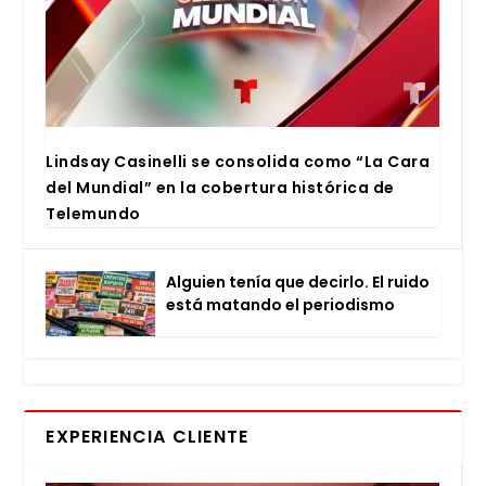
Lind­say Casi­ne­lli se con­so­li­da como “La Cara
del Mun­dial” en la cober­tu­ra his­tó­ri­ca de
Tele­mun­do
Alguien tenía que decir­lo. El rui­do
está matan­do el perio­dis­mo
EXPERIENCIA CLIENTE