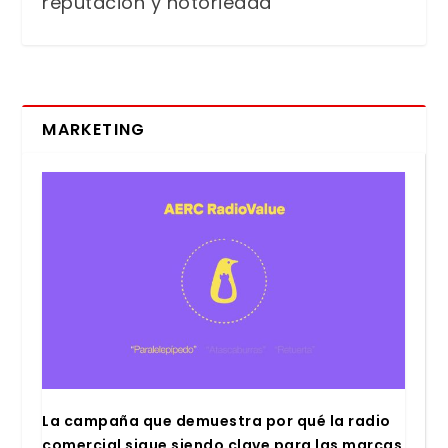
reputación y notoriedad
MARKETING
La cam­pa­ña que demues­tra por qué la radio
comer­cial sigue sien­do cla­ve para las mar­cas