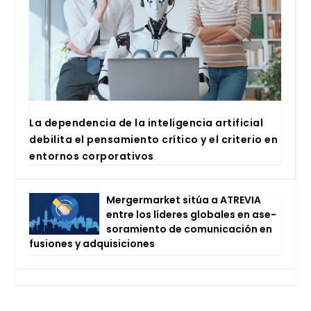
La depen­den­cia de la inte­li­gen­cia arti­fi­cial
debi­li­ta el pen­sa­mien­to crí­ti­co y el cri­te­rio en
entor­nos cor­po­ra­ti­vos
Mer­ger­mar­ket sitúa a ATRE­VIA
entre los líde­res glo­ba­les en ase­
so­ra­mien­to de comu­ni­ca­ción en
fusio­nes y adqui­si­cio­nes