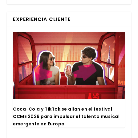
EXPERIENCIA CLIENTE
Coca-Cola y Tik­Tok se alían en el fes­ti­val
CCME 2026 para impul­sar el talen­to musi­cal
emer­gen­te en Euro­pa