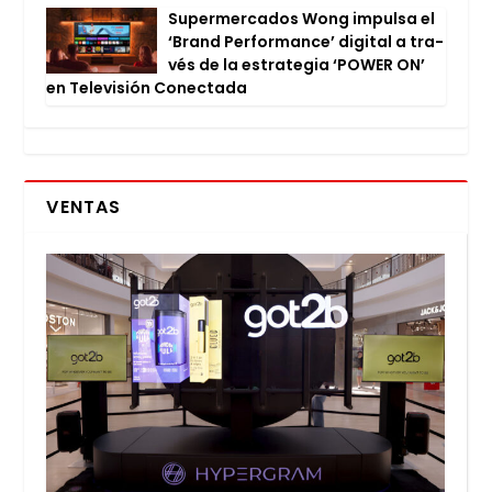
Super­mer­ca­dos Wong impul­sa el
‘Brand Per­for­man­ce’ digi­tal a tra­
vés de la estra­te­gia ‘POWER ON’
en Tele­vi­sión Conec­ta­da
VENTAS