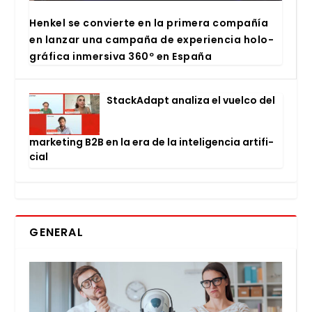
Hen­kel se con­vier­te en la pri­me­ra com­pa­ñía
en lan­zar una cam­pa­ña de expe­rien­cia holo­
grá­fi­ca inmer­si­va 360º en Espa­ña
Stac­kA­dapt ana­li­za el vuel­co del
mar­ke­ting B2B en la era de la inte­li­gen­cia arti­fi­
cial
GENERAL