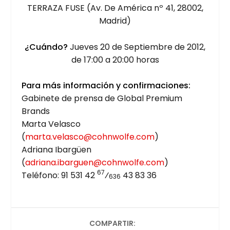
TERRA­ZA FUSE (Av. De Amé­ri­ca nº 41, 28002,
Madrid)
¿Cuán­do?
Jue­ves 20 de Sep­tiem­bre de 2012,
de 17:00 a 20:00 horas
Para más infor­ma­ción y con­fir­ma­cio­nes:
Gabi­ne­te de pren­sa de Glo­bal Pre­mium
Brands
Mar­ta Velas­co
(
marta.velasco@cohnwolfe.com
)
Adria­na Ibar­güen
(
adriana.ibarguen@cohnwolfe.com
)
67
Telé­fono: 91 531 42
⁄
43 83 36
636
COMPARTIR: