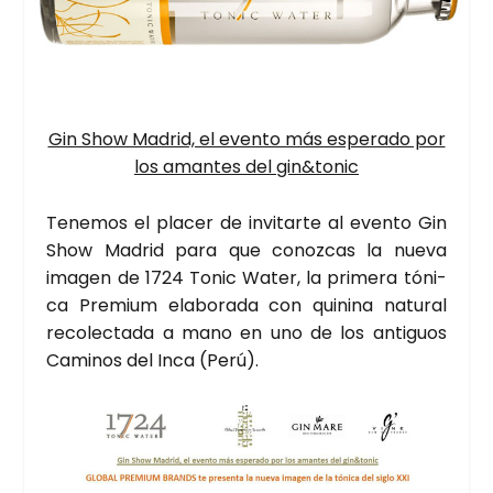
Gin Show Madrid, el even­to más espe­ra­do por
los aman­tes del gin&tonic
Tene­mos el pla­cer de invi­tar­te al even­to Gin
Show Madrid para que conoz­cas la nue­va
ima­gen de 1724 Tonic Water, la pri­me­ra tóni­
ca Pre­mium ela­bo­ra­da con qui­ni­na natu­ral
reco­lec­ta­da a mano en uno de los anti­guos
Cami­nos del Inca (Perú).