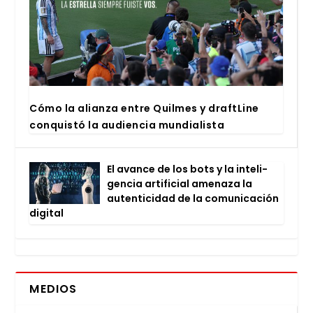
Cómo la alian­za entre Quil­mes y draftLi­ne
con­quis­tó la audien­cia mun­dia­lis­ta
El avan­ce de los bots y la inte­li­
gen­cia arti­fi­cial ame­na­za la
auten­ti­ci­dad de la comu­ni­ca­ción
digi­tal
MEDIOS