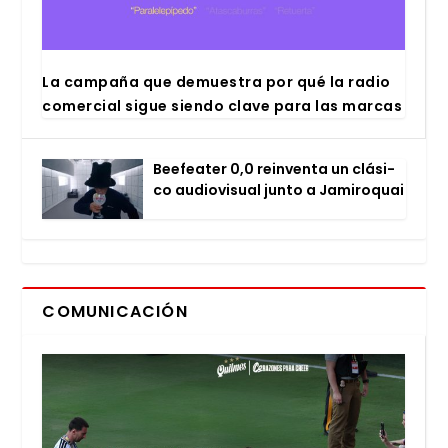
La cam­pa­ña que demues­tra por qué la radio
comer­cial sigue sien­do cla­ve para las mar­cas
Bee­fea­ter 0,0 rein­ven­ta un clá­si­
co audio­vi­sual jun­to a Jami­ro­quai
COMUNICACIÓN