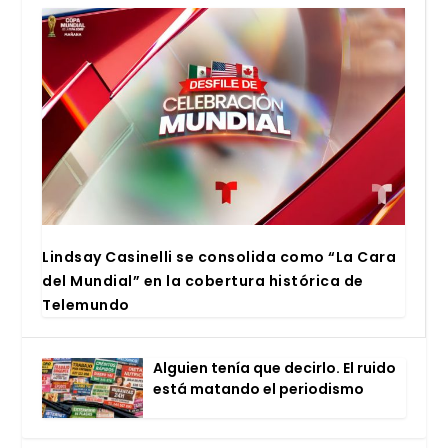
Lind­say Casi­ne­lli se con­so­li­da como “La Cara
del Mun­dial” en la cober­tu­ra his­tó­ri­ca de
Tele­mun­do
Alguien tenía que decir­lo. El rui­do
está matan­do el perio­dis­mo