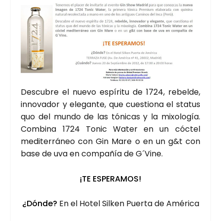
Des­cu­bre el nue­vo espí­ri­tu de 1724, rebel­de,
inno­va­dor y ele­gan­te, que cues­tio­na el sta­tus
quo del mun­do de las tóni­cas y la mixo­lo­gía.
Com­bi­na 1724 Tonic Water en un cóc­tel
medi­te­rrá­neo con Gin Mare o en un g&t con
base de uva en com­pa­ñía de G´Vine.
¡TE ESPE­RA­MOS!
¿Dón­de?
En el Hotel Sil­ken Puer­ta de Amé­ri­ca