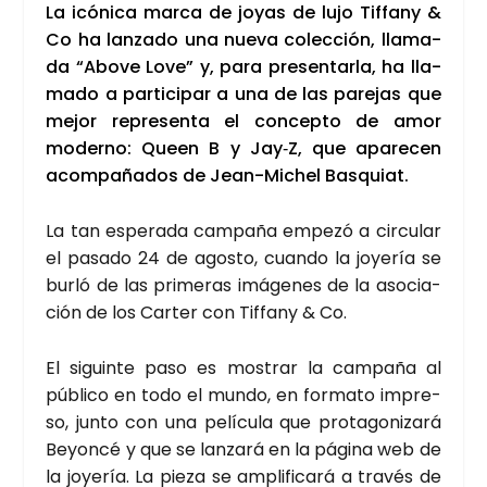
La icó­ni­ca mar­ca de joyas de lujo Tif­fany &
Co ha lan­za­do una nue­va colec­ción, lla­ma­
da “Abo­ve Love” y, para pre­sen­tar­la, ha lla­
ma­do a par­ti­ci­par a una de las pare­jas que
mejor repre­sen­ta el con­cep­to de amor
moderno: Queen B y Jay‑Z, que apa­re­cen
acom­pa­ña­dos de Jean-Michel Bas­quiat.
La tan espe­ra­da cam­pa­ña empe­zó a cir­cu­lar
el pasa­do 24 de agos­to, cuan­do la joye­ría se
bur­ló de las pri­me­ras imá­ge­nes de la aso­cia­
ción de los Car­ter con Tif­fany & Co.
El siguin­te paso es mos­trar la cam­pa­ña al
públi­co en todo el mun­do, en for­ma­to impre­
so, jun­to con una pelí­cu­la que pro­ta­go­ni­za­rá
Beyon­cé y que se lan­za­rá en la pági­na web de
la joye­ría. La pie­za se ampli­fi­ca­rá a tra­vés de