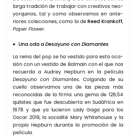
lar­ga tra­di­ción de tra­ba­jar con crea­ti­vos neo­
yor­qui­nos, tal y como obser­va­mos en ante­
rio­res colec­cio­nes, como la de
Reed Kran­koff
,
Paper Flo­wer
.
Una oda a
Desa­yuno con Dia­man­tes
La rei­na del pop se ha ves­ti­do para esta oca­
sión con un ves­ti­do de Bal­main con el que nos
recuer­da a Audrey Hep­burn en la pelí­cu­la
Desa­yuno con Dia­man­tes.
Col­gan­do de su
cue­llo obser­va­mos una de las pie­zas más
reco­no­ci­das de la fir­ma: una gema de 128,54
qui­la­tes que fue des­cu­bier­ta en Sudá­fri­ca en
1878 y que ya lucie­ron Lady Gaga para los
Oscar 2019, la socia­li­té Mary Whi­tehou­se y la
pro­pia Hep­burn duran­te la pro­mo­ción de la
pelí­cu­la.