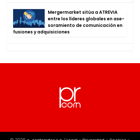
Mer­ger­mar­ket sitúa a ATRE­VIA
entre los líde­res glo­ba­les en ase­
so­ra­mien­to de comu­ni­ca­ción en
fusio­nes y adqui­si­cio­nes
© 2026
|
-
-
-