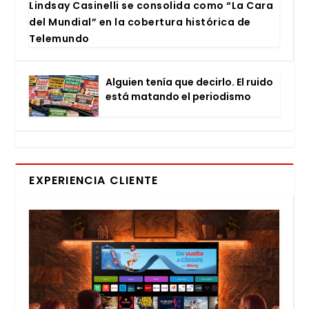
Lind­say Casi­ne­lli se con­so­li­da como “La Cara
del Mun­dial” en la cober­tu­ra his­tó­ri­ca de
Tele­mun­do
Alguien tenía que decir­lo. El rui­do
está matan­do el perio­dis­mo
EXPERIENCIA CLIENTE