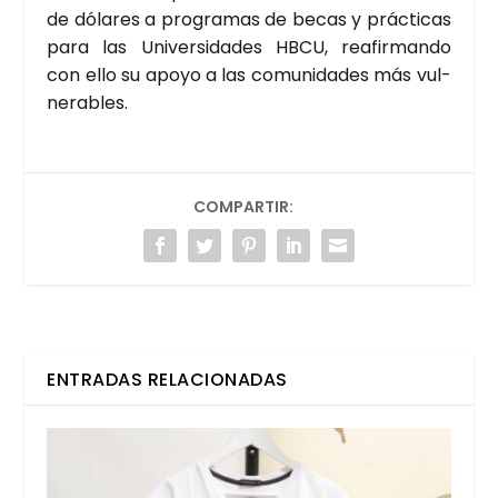
de dóla­res a pro­gra­mas de becas y prác­ti­cas
para las Uni­ver­si­da­des HBCU, reafir­man­do
con ello su apo­yo a las comu­ni­da­des más vul­
ne­ra­bles.
COMPARTIR:
ENTRADAS RELACIONADAS