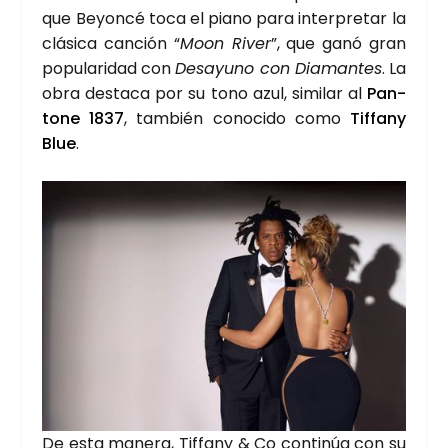
que Beyon­cé toca el piano para inter­pre­tar la
clá­si­ca can­ción “
Moon River
”, que ganó gran
popu­la­ri­dad con
Desa­yuno con Dia­man­tes
. La
obra des­ta­ca por su tono azul, simi­lar al
Pan­
to­ne 1837
, tam­bién cono­ci­do como
Tif­fany
Blue
.
De esta mane­ra, Tif­fany & Co con­ti­núa con su