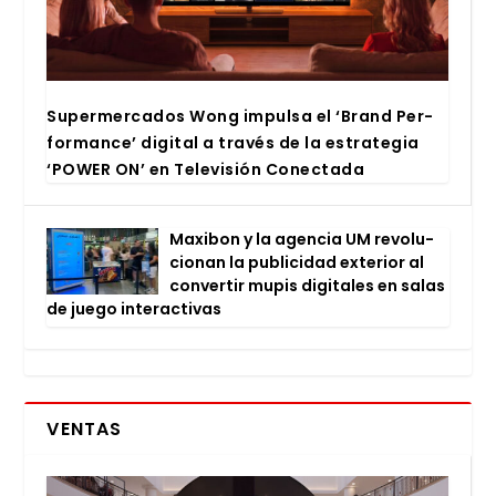
Super­mer­ca­dos Wong impul­sa el ‘Brand Per­
for­man­ce’ digi­tal a tra­vés de la estra­te­gia
‘POWER ON’ en Tele­vi­sión Conec­ta­da
Maxi­bon y la agen­cia UM revo­lu­
cio­nan la publi­ci­dad exte­rior al
con­ver­tir mupis digi­ta­les en salas
de jue­go inter­ac­ti­vas
VENTAS