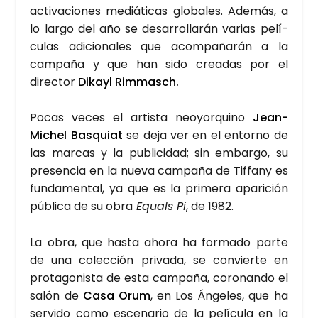
acti­va­cio­nes mediá­ti­cas glo­ba­les. Ade­más, a
lo lar­go del año se desa­rro­lla­rán varias pelí­
cu­las adi­cio­na­les que acom­pa­ña­rán a la
cam­pa­ña y que han sido crea­das por el
direc­tor
Dikayl Rim­masch.
Pocas veces el artis­ta neo­yor­quino
Jean-
Michel Bas­quiat
se deja ver en el entorno de
las mar­cas y la publi­ci­dad; sin embar­go, su
pre­sen­cia en la nue­va cam­pa­ña de Tif­fany es
fun­da­men­tal, ya que es la pri­me­ra apa­ri­ción
públi­ca de su obra
Equals Pi
, de 1982.
La obra, que has­ta aho­ra ha for­ma­do par­te
de una colec­ción pri­va­da, se con­vier­te en
pro­ta­go­nis­ta de esta cam­pa­ña, coro­nan­do el
salón de
Casa Orum
, en Los Ánge­les, que ha
ser­vi­do como esce­na­rio de la pelí­cu­la en la