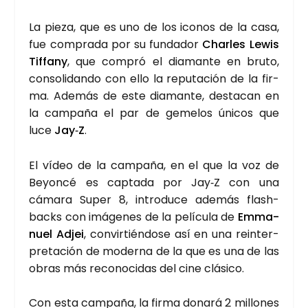
La pie­za, que es uno de los ico­nos de la casa,
fue com­pra­da por su fun­da­dor
Char­les Lewis
Tif­fany
, que com­pró el dia­man­te en bru­to,
con­so­li­dan­do con ello la repu­tación de la fir­
ma. Ade­más de este dia­man­te, des­ta­can en
la cam­pa­ña el par de geme­los úni­cos que
luce
Jay‑Z
.
El vídeo de la cam­pa­ña, en el que la voz de
Beyon­cé es cap­ta­da por Jay‑Z con una
cáma­ra Super 8, intro­du­ce ade­más flash­
backs con imá­ge­nes de la pelí­cu­la de
Emma­
nuel Adjei
, con­vir­tién­do­se así en una rein­ter­
pre­ta­ción de moder­na de la que es una de las
obras más reco­no­ci­das del cine clá­si­co.
Con esta cam­pa­ña, la fir­ma dona­rá 2 millo­nes