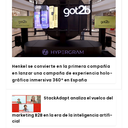
Hen­kel se con­vier­te en la pri­me­ra com­pa­ñía
en lan­zar una cam­pa­ña de expe­rien­cia holo­
grá­fi­ca inmer­si­va 360º en Espa­ña
Stac­kA­dapt ana­li­za el vuel­co del
mar­ke­ting B2B en la era de la inte­li­gen­cia arti­fi­
cial