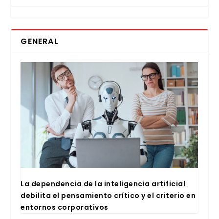
GENERAL
La depen­den­cia de la inte­li­gen­cia arti­fi­cial
debi­li­ta el pen­sa­mien­to crí­ti­co y el cri­te­rio en
entor­nos cor­po­ra­ti­vos