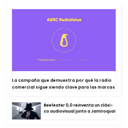
La cam­pa­ña que demues­tra por qué la radio
comer­cial sigue sien­do cla­ve para las mar­cas
Bee­fea­ter 0,0 rein­ven­ta un clá­si­
co audio­vi­sual jun­to a Jami­ro­quai