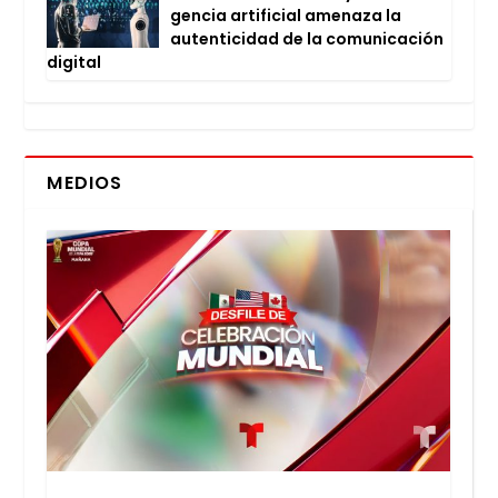
gen­cia arti­fi­cial ame­na­za la
auten­ti­ci­dad de la comu­ni­ca­ción
digi­tal
MEDIOS