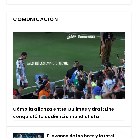
COMUNICACIÓN
Cómo la alian­za entre Quil­mes y draftLi­ne
con­quis­tó la audien­cia mun­dia­lis­ta
El avan­ce de los bots y la inte­li­