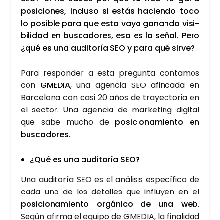
posi­cio­nes, inclu­so si estás hacien­do todo
lo posi­ble para que esta vaya ganan­do visi­
bi­li­dad en bus­ca­do­res, esa es la señal. Pero
¿qué es una audi­to­ría SEO y para qué sir­ve?
Para res­pon­der a esta pre­gun­ta con­ta­mos
con
GME­DIA
, una agen­cia SEO afin­ca­da en
Bar­ce­lo­na con casi 20 años de tra­yec­to­ria en
el sec­tor. Una agen­cia de mar­ke­ting digi­tal
que sabe mucho de
posi­cio­na­mien­to en
bus­ca­do­res.
¿Qué es una audi­to­ría SEO?
Una audi­to­ría SEO es el aná­li­sis espe­cí­fi­co de
cada uno de los deta­lles que influ­yen en el
posi­cio­na­mien­to orgá­ni­co de una web
.
Según afir­ma el equi­po de GME­DIA, la fina­li­dad