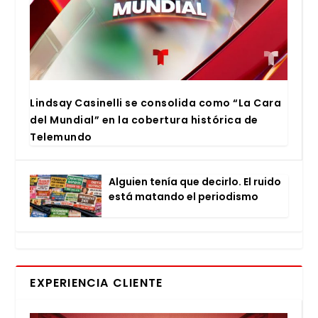
Lind­say Casi­ne­lli se con­so­li­da como “La Cara
del Mun­dial” en la cober­tu­ra his­tó­ri­ca de
Tele­mun­do
Alguien tenía que decir­lo. El rui­do
está matan­do el perio­dis­mo
EXPERIENCIA CLIENTE