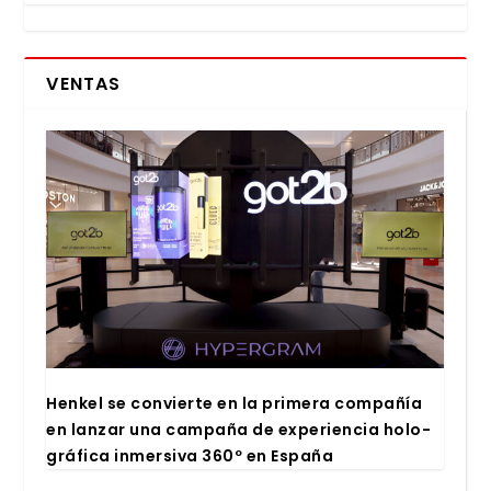
VENTAS
Hen­kel se con­vier­te en la pri­me­ra com­pa­ñía
en lan­zar una cam­pa­ña de expe­rien­cia holo­
grá­fi­ca inmer­si­va 360º en Espa­ña