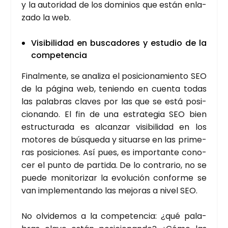
y la auto­ri­dad de los domi­nios que están enla­
za­do la web.
Visi­bi­li­dad en bus­ca­do­res y estu­dio de la
com­pe­ten­cia
Final­men­te, se ana­li­za el posi­cio­na­mien­to SEO
de la pági­na web, tenien­do en cuen­ta todas
las pala­bras cla­ves por las que se está posi­
cio­nan­do. El fin de una estra­te­gia SEO bien
estruc­tu­ra­da es alcan­zar visi­bi­li­dad en los
moto­res de bús­que­da y situar­se en las pri­me­
ras posi­cio­nes. Así pues, es impor­tan­te cono­
cer el pun­to de par­ti­da. De lo con­tra­rio, no se
pue­de moni­to­ri­zar la evo­lu­ción con­for­me se
van imple­men­tan­do las mejo­ras a nivel SEO.
No olvi­de­mos a la com­pe­ten­cia: ¿qué pala­