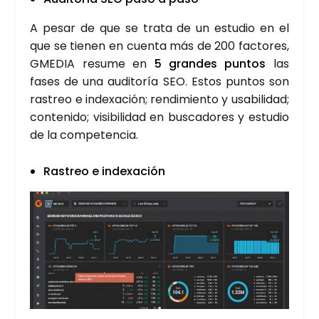
A pesar de que se tra­ta de un estu­dio en el
que se tie­nen en cuen­ta más de 200 fac­to­res,
GME­DIA resu­me en
5 gran­des pun­tos
las
fases de una audi­to­ría SEO. Estos pun­tos son
ras­treo e inde­xa­ción; ren­di­mien­to y usa­bi­li­dad;
con­te­ni­do; visi­bi­li­dad en bus­ca­do­res y estu­dio
de la com­pe­ten­cia.
Ras­treo e inde­xa­ción