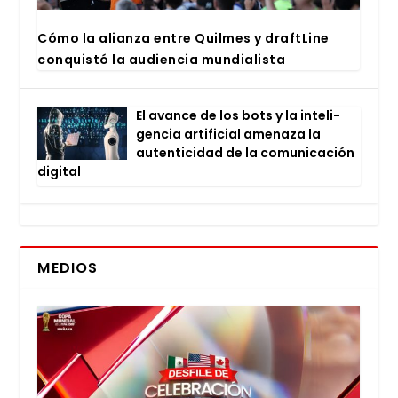
Cómo la alian­za entre Quil­mes y draftLi­ne
con­quis­tó la audien­cia mun­dia­lis­ta
El avan­ce de los bots y la inte­li­
gen­cia arti­fi­cial ame­na­za la
auten­ti­ci­dad de la comu­ni­ca­ción
digi­tal
MEDIOS