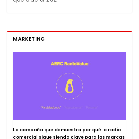
MARKETING
La cam­pa­ña que demues­tra por qué la radio
comer­cial sigue sien­do cla­ve para las mar­cas