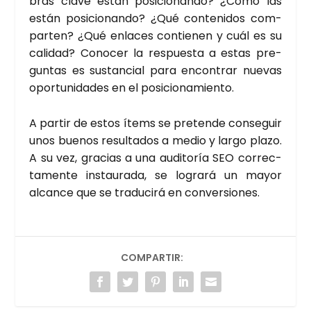
bras cla­ve están posi­cio­nan­do? ¿Cómo las
están posi­cio­nan­do? ¿Qué con­te­ni­dos com­
par­ten? ¿Qué enla­ces con­tie­nen y cuál es su
cali­dad? Cono­cer la res­pues­ta a estas pre­
gun­tas es sus­tan­cial para encon­trar nue­vas
opor­tu­ni­da­des en el posi­cio­na­mien­to.
A par­tir de estos ítems se pre­ten­de con­se­guir
unos bue­nos resul­ta­dos a medio y lar­go pla­zo.
A su vez, gra­cias a una audi­to­ría SEO correc­
ta­men­te ins­tau­ra­da, se logra­rá un mayor
alcan­ce que se tra­du­ci­rá en con­ver­sio­nes.
COMPARTIR: