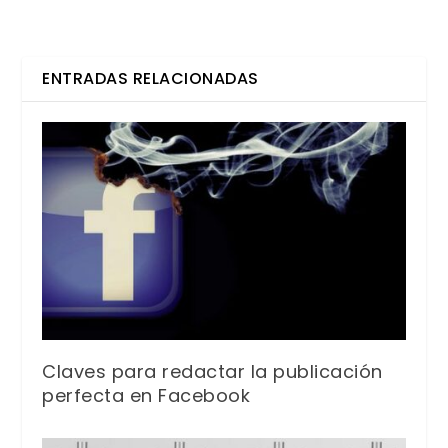
ENTRADAS RELACIONADAS
Claves para redactar la publicación
perfecta en Facebook