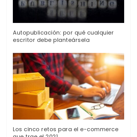
Autopublicación: por qué cualquier
escritor debe planteársela
Los cinco retos para el e-commerce
que trae el 2021