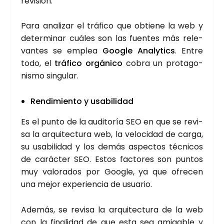
revi­sión.
Para ana­li­zar el trá­fi­co que obtie­ne la web y
deter­mi­nar cuá­les son las fuen­tes más rele­
van­tes se emplea
Goo­gle Analy­tics
. Entre
todo, el
trá­fi­co orgá­ni­co
cobra un pro­ta­go­
nis­mo sin­gu­lar.
Ren­di­mien­to y usa­bi­li­dad
Es el pun­to de la audi­to­ría SEO en que se revi­
sa la arqui­tec­tu­ra web, la velo­ci­dad de car­ga,
su usa­bi­li­dad y los demás aspec­tos téc­ni­cos
de carác­ter SEO. Estos fac­to­res son pun­tos
muy valo­ra­dos por Goo­gle, ya que ofre­cen
una mejor expe­rien­cia de usua­rio.
Ade­más, se revi­sa la arqui­tec­tu­ra de la web
con la fina­li­dad de que esta sea ami­ga­ble y