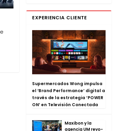
EXPERIENCIA CLIENTE
te
Super­mer­ca­dos Wong impul­sa
el ‘Brand Per­for­man­ce’ digi­tal a
tra­vés de la estra­te­gia ‘POWER
ON’ en Tele­vi­sión Conec­ta­da
Maxi­bon y la
agen­cia UM revo­