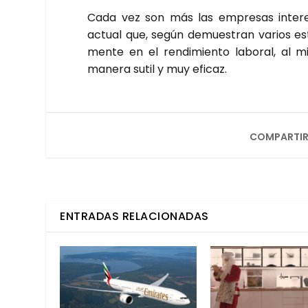
Cada vez son más las empre­sas intere­sa
actual que, según demues­tran varios estu­
men­te en el ren­di­mien­to labo­ral, al
mane­ra sutil y muy efi­caz.
COMPARTIR
ENTRADAS RELACIONADAS