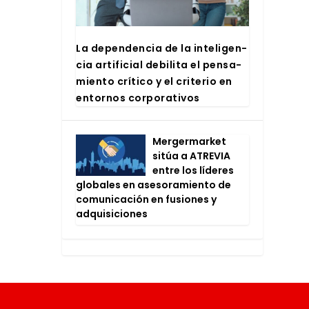
La depen­den­cia de la inte­li­gen­
cia arti­fi­cial debi­li­ta el pen­sa­
mien­to crí­ti­co y el cri­te­rio en
entor­nos cor­po­ra­ti­vos
Mer­ger­mar­ket
sitúa a ATRE­VIA
entre los líde­res
glo­ba­les en ase­so­ra­mien­to de
comu­ni­ca­ción en fusio­nes y
adqui­si­cio­nes