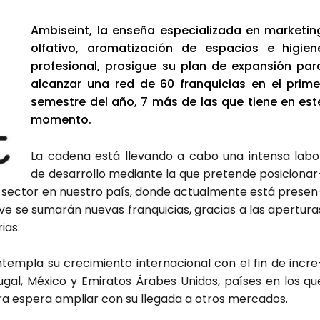
Ambi­seint, la ense­ña espe­cia­li­za­da en mar­ke­tin
olfa­ti­vo, aro­ma­ti­za­ción de espa­cios e higie­n
pro­fe­sio­nal, pro­si­gue su plan de expan­sión par
alcan­zar una red de 60 fran­qui­cias en el pri­me
semes­tre del año, 7 más de las que tie­ne en est
momen­to.
La cade­na está lle­van­do a cabo una inten­sa labo
de desa­rro­llo median­te la que pre­ten­de posi­cio­nar
sec­tor en nues­tro país, don­de actual­men­te está pre­sen
ve se suma­rán nue­vas fran­qui­cias, gra­cias a las aper­tu­ra
rias.
tem­pla su cre­ci­mien­to inter­na­cio­nal con el fin de incre
gal, Méxi­co y Emi­ra­tos Ára­bes Uni­dos, paí­ses en los qu
ra espe­ra ampliar con su lle­ga­da a otros mer­ca­dos.