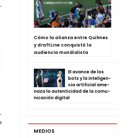
­
Cómo la alian­za entre Quil­mes
y draftLi­ne con­quis­tó la
audien­cia mun­dia­lis­ta
El avan­ce de los
bots y la inte­li­gen­
cia arti­fi­cial ame­
na­za la auten­ti­ci­dad de la comu­
ni­ca­ción digi­tal
­
e
MEDIOS