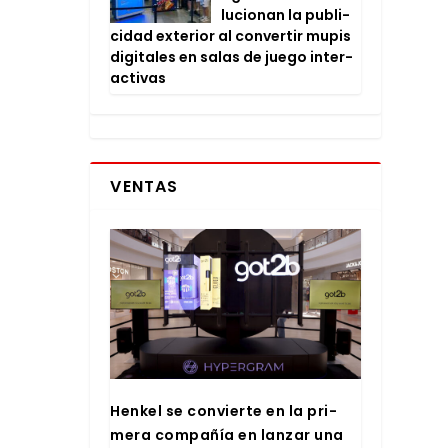
lu­cio­nan la publi­
ci­dad exte­rior al con­ver­tir mupis
digi­ta­les en salas de jue­go inter­
ac­ti­vas
VENTAS
Hen­kel se con­vier­te en la pri­
me­ra com­pa­ñía en lan­zar una