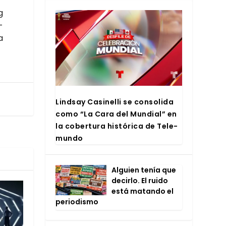
g
­
a
Lind­say Casi­ne­lli se con­so­li­da
como “La Cara del Mun­dial” en
la cober­tu­ra his­tó­ri­ca de Tele­
mun­do
Alguien tenía que
decir­lo. El rui­do
está matan­do el
perio­dis­mo