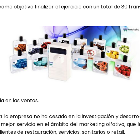
omo obje­ti­vo fina­li­zar el ejer­ci­cio con un total de 80 fran
ia en las ven­tas.
 la empre­sa no ha cesa­do en la inves­ti­ga­ción y desa­rro
ejor ser­vi­cio en el ámbi­to del mar­ke­ting olfa­ti­vo, que l
tes de res­tau­ra­ción, ser­vi­cios, sani­ta­rios o retail.