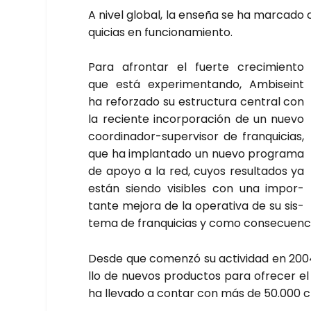
A nivel glo­bal, la ense­ña se ha mar­ca­do c
qui­cias en fun­cio­na­mien­to.
Para afron­tar el fuer­te cre­ci­mien­to
que está expe­ri­men­tan­do, Ambi­seint
ha refor­za­do su estruc­tu­ra cen­tral con
la recien­te incor­po­ra­ción de un nue­vo
coor­di­na­dor-super­vi­sor de fran­qui­cias,
que ha implan­ta­do un nue­vo pro­gra­ma
de apo­yo a la red, cuyos resul­ta­dos ya
están sien­do visi­bles con una impor­
tan­te mejo­ra de la ope­ra­ti­va de su sis­
te­ma de fran­qui­cias y como con­se­cuen­c
Des­de que comen­zó su acti­vi­dad en 2004
llo de nue­vos pro­duc­tos para ofre­cer el m
ha lle­va­do a con­tar con más de 50.000 clien­