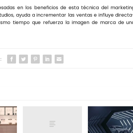
­das en los bene­fi­cios de esta téc­ni­ca del mar­ke­tin
dios, ayu­da a incre­men­tar las ven­tas e influ­ye direc­ta
 mis­mo tiem­po que refuer­za la ima­gen de mar­ca de un
: