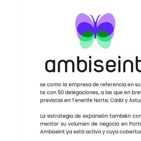
se como la empre­sa de refe­ren­cia en su 
te con 50 dele­ga­cio­nes, a las que en bre­
pre­vis­tas en Tene­ri­fe Nor­te, Cádiz y Astu­
La estra­te­gia de expan­sión tam­bién con­
men­tar su volu­men de nego­cio en Por­tu­
Ambi­seint ya está acti­va y cuya cober­tu­