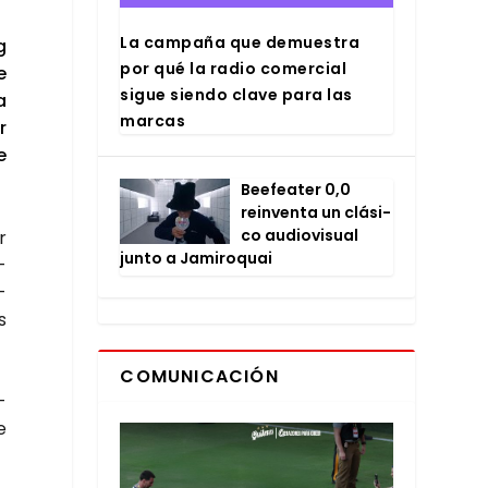
La cam­pa­ña que demues­tra
g
por qué la radio comer­cial
e
sigue sien­do cla­ve para las
a
mar­cas
r
e
Bee­fea­ter 0,0
rein­ven­ta un clá­si­
co audio­vi­sual
r
jun­to a Jami­ro­quai
­
­
s
COMUNICACIÓN
­
e