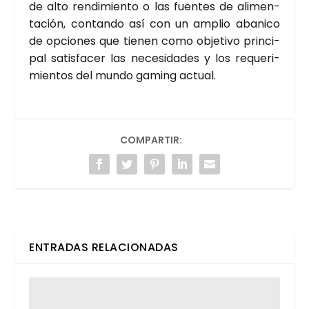
de alto ren­di­mien­to o las fuen­tes de ali­men­
ta­ción, con­tan­do así con un amplio aba­ni­co
de opcio­nes que tie­nen como obje­ti­vo prin­ci­
pal satis­fa­cer las nece­si­da­des y los reque­ri­
mien­tos del mun­do gaming actual.
COMPARTIR:
ENTRADAS RELACIONADAS