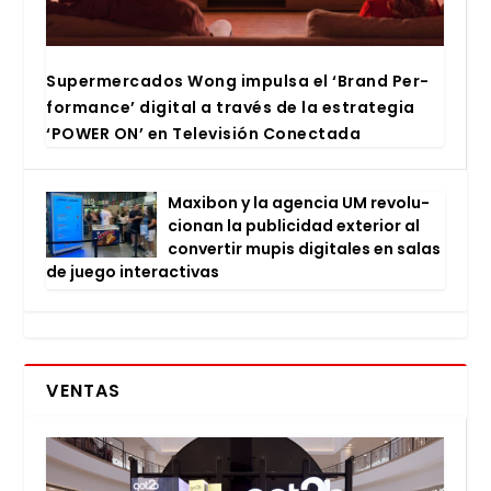
Super­mer­ca­dos Wong impul­sa el ‘Brand Per­
for­man­ce’ digi­tal a tra­vés de la estra­te­gia
‘POWER ON’ en Tele­vi­sión Conec­ta­da
Maxi­bon y la agen­cia UM revo­lu­
cio­nan la publi­ci­dad exte­rior al
con­ver­tir mupis digi­ta­les en salas
de jue­go inter­ac­ti­vas
VENTAS