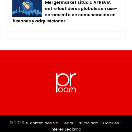
Mer­ger­mar­ket sitúa a ATRE­VIA
entre los líde­res glo­ba­les en ase­
so­ra­mien­to de comu­ni­ca­ción en
fusio­nes y adqui­si­cio­nes
© 2026
|
-
-
-
e-contenidos s.a.
Legal
Privacidad
Cookies
Interés Legítimo