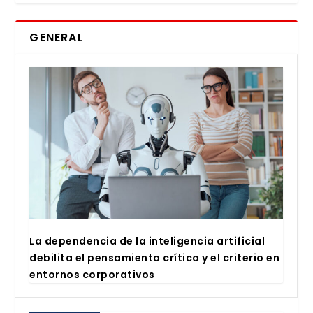
GENERAL
La depen­den­cia de la inte­li­gen­cia arti­fi­cial
debi­li­ta el pen­sa­mien­to crí­ti­co y el cri­te­rio en
entor­nos cor­po­ra­ti­vos