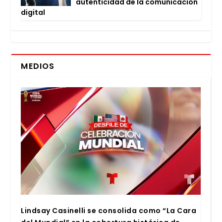
auten­ti­ci­dad de la comu­ni­ca­ción
digi­tal
MEDIOS
Lind­say Casi­ne­lli se con­so­li­da como “La Cara