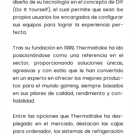
dise­ño de su tec­no­lo­gía en el con­cep­to de DIY
(Do It Your­self), el cual per­mi­te que sean los
pro­pios usua­rios los encar­ga­dos de con­fi­gu­rar
sus equi­pos para lograr la expe­rien­cia per­
fec­ta.
Tras su fun­da­ción en 1999, Ther­mal­ta­ke ha ido
posi­cio­nán­do­se como una refe­ren­cia en el
sec­tor, pro­por­cio­nan­do solu­cio­nes úni­cas,
agre­si­vas y con esti­lo que le han con­ver­ti­do
en un exper­to en ofre­cer los mejo­res pro­duc­
tos para el mun­do gaming, siem­pre basa­dos
en sus pila­res de cali­dad, ren­di­mien­to y con­
fia­bi­li­dad.
Entre las opcio­nes que Ther­mal­ta­ke ha des­
ple­ga­do en el mer­ca­do, des­ta­can las cajas
para orde­na­dor, los sis­te­mas de refri­ge­ra­ción