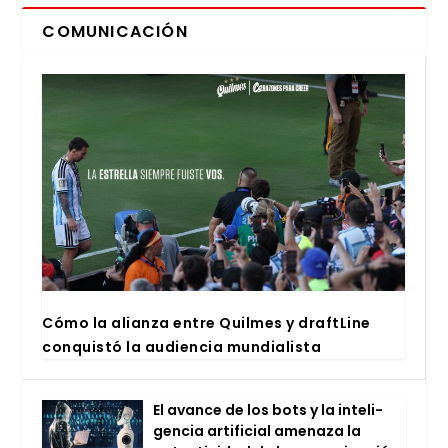
COMUNICACIÓN
Cómo la alian­za entre Quil­mes y draftLi­ne
con­quis­tó la audien­cia mun­dia­lis­ta
El avan­ce de los bots y la inte­li­
gen­cia arti­fi­cial ame­na­za la