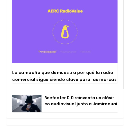
La cam­pa­ña que demues­tra por qué la radio
comer­cial sigue sien­do cla­ve para las mar­cas
Bee­fea­ter 0,0 rein­ven­ta un clá­si­
co audio­vi­sual jun­to a Jami­ro­quai