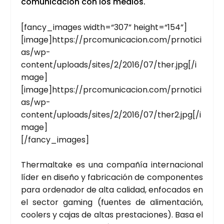
comu­ni­ca­ción con los medios.
[fancy_images width=“307” height=“154”]
[image]https://prcomunicacion.com/prnotici
as/wp-
content/uploads/sites/2/2016/07/ther.jpg[/i
mage]
[image]https://prcomunicacion.com/prnotici
as/wp-
content/uploads/sites/2/2016/07/ther2.jpg[/i
mage]
[/fancy_images]
Ther­mal­ta­ke es una com­pa­ñía inter­na­cio­nal
líder en dise­ño y fabri­ca­ción de com­po­nen­tes
para orde­na­dor de alta cali­dad, enfo­ca­dos en
el sec­tor gaming (fuen­tes de ali­men­ta­ción,
coolers y cajas de altas pres­ta­cio­nes). Basa el