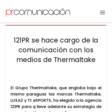
121PR se hace cargo de la
comunicación con los
medios de Thermaltake
El Gru­po Therl­mal­ta­ke, que englo­ba bajo el
mis­mo para­guas las mar­cas Ther­mal­ta­ke,
LUXA2 y Tt eSPORTS, ha ele­gi­do a la agen­cia
121PR para q lle­ve ade­lan­te su estra­te­gia de