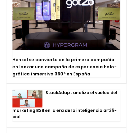
Hen­kel se con­vier­te en la pri­me­ra com­pa­ñía
en lan­zar una cam­pa­ña de expe­rien­cia holo­
grá­fi­ca inmer­si­va 360º en Espa­ña
Stac­kA­dapt ana­li­za el vuel­co del
mar­ke­ting B2B en la era de la inte­li­gen­cia arti­fi­
cial