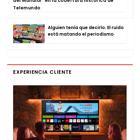
del Mun­dial” en la cober­tu­ra his­tó­ri­ca de
Tele­mun­do
Alguien tenía que decir­lo. El rui­do
está matan­do el perio­dis­mo
EXPERIENCIA CLIENTE