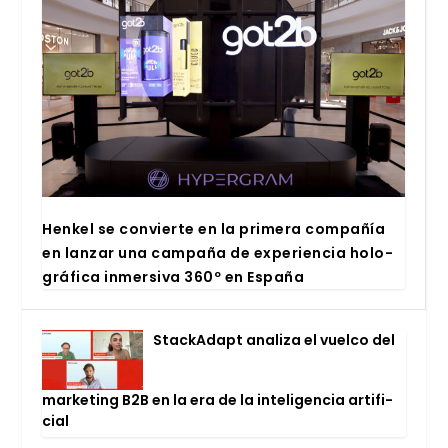
Hen­kel se con­vier­te en la pri­me­ra com­pa­ñía
en lan­zar una cam­pa­ña de expe­rien­cia holo­
grá­fi­ca inmer­si­va 360º en Espa­ña
Stac­kA­dapt ana­li­za el vuel­co del
mar­ke­ting B2B en la era de la inte­li­gen­cia arti­fi­
cial