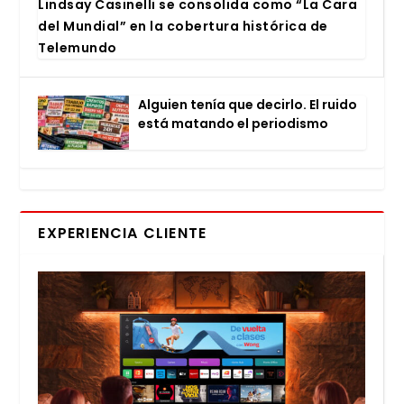
Lind­say Casi­ne­lli se con­so­li­da como “La Cara
del Mun­dial” en la cober­tu­ra his­tó­ri­ca de
Tele­mun­do
Alguien tenía que decir­lo. El rui­do
está matan­do el perio­dis­mo
EXPERIENCIA CLIENTE