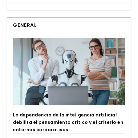
GENERAL
La depen­den­cia de la inte­li­gen­cia arti­fi­cial
debi­li­ta el pen­sa­mien­to crí­ti­co y el cri­te­rio en
entor­nos cor­po­ra­ti­vos