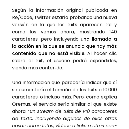
Según la infor­ma­ción ori­gi­nal publi­ca­da en
Re/Code, Twit­ter esta­ría pro­ban­do una nue­va
ver­sión en la que los tuits apa­re­cen tal y
como los vemos aho­ra, mos­tran­do 140
carac­te­res, pero inclu­yen­do
una lla­ma­da a
la acción en la que se anun­cia que hay más
con­te­ni­do que no está visi­ble
. Al hacer clic
sobre el tuit, el usua­rio podrá expan­dir­los,
vien­do más con­te­ni­do.
Una infor­ma­ción que pare­ce­ría indi­car que sí
se aumen­ta­ría el tama­ño de los tuits a 10.000
carac­te­res, o inclu­so más. Pero, como expli­ca
Ore­mus, el ser­vi­cio sería simi­lar al que exis­te
aho­ra: “
un stream de tuits de 140 carac­te­res
de tex­to, inclu­yen­do algu­nos de ellos otras
cosas como fotos, vídeos o links a otros con­