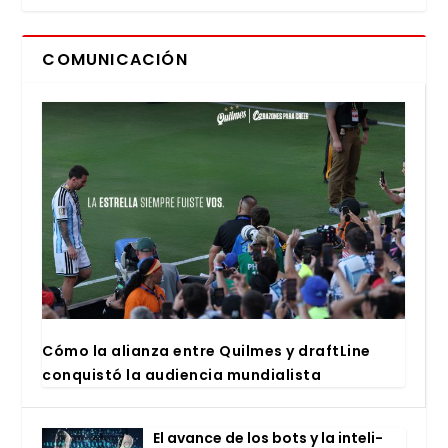
COMUNICACIÓN
Cómo la alian­za entre Quil­mes y draftLi­ne
con­quis­tó la audien­cia mun­dia­lis­ta
El avan­ce de los bots y la inte­li­