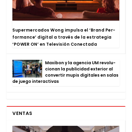
Super­mer­ca­dos Wong impul­sa el ‘Brand Per­
for­man­ce’ digi­tal a tra­vés de la estra­te­gia
‘POWER ON’ en Tele­vi­sión Conec­ta­da
Maxi­bon y la agen­cia UM revo­lu­
cio­nan la publi­ci­dad exte­rior al
con­ver­tir mupis digi­ta­les en salas
de jue­go inter­ac­ti­vas
VENTAS