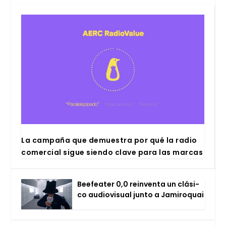
La cam­pa­ña que demues­tra por qué la radio
comer­cial sigue sien­do cla­ve para las mar­cas
Bee­fea­ter 0,0 rein­ven­ta un clá­si­
co audio­vi­sual jun­to a Jami­ro­quai