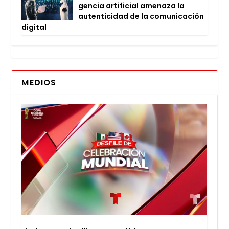
gen­cia arti­fi­cial ame­na­za la
auten­ti­ci­dad de la comu­ni­ca­ción
digi­tal
MEDIOS