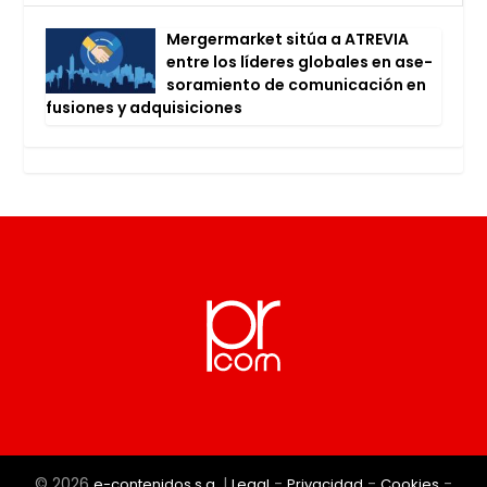
Mer­ger­mar­ket sitúa a ATRE­VIA
entre los líde­res glo­ba­les en ase­
so­ra­mien­to de comu­ni­ca­ción en
fusio­nes y adqui­si­cio­nes
© 2026
|
-
-
-
e-contenidos s.a.
Legal
Privacidad
Cookies