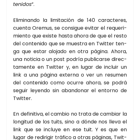
te­ni­dos
”.
Eli­mi­nan­do la limi­ta­ción de 140 carac­te­res,
cuen­ta Ore­mus, se con­si­gue evi­tar el reque­ri­
mien­to que exis­te has­ta aho­ra de que el res­to
del con­te­ni­do que se mues­tra en Twit­ter ten­
ga que estar alo­ja­do en otra pági­na. Aho­ra,
una noti­cia o un post podría publi­car­se direc­
ta­men­te en Twit­ter y, en lugar de incluir un
link a una pági­na exter­na o ver un resu­men
del con­te­ni­do como ocu­rre aho­ra, se podrá
seguir leyen­do sin aban­do­nar el entorno de
Twit­ter.
En defi­ni­ti­va, el cam­bio no tra­ta de cam­biar la
lon­gi­tud de los tuits, sino a dón­de nos lle­va el
link que se inclu­ye en ese tuit. Y es que en
lugar de redi­ri­gir trá­fi­co a otras pági­nas, Twit­