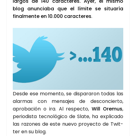
lar­gos de 140 carac­te­res. Ayer, el mis­mo
blog anun­cia­ba que el lími­te se situa­ría
final­men­te en 10.000 carac­te­res
.
Des­de ese momen­to, se dis­pa­ra­ron todas las
alar­mas con men­sa­jes de des­con­cier­to,
apro­ba­ción o ira. Al res­pec­to,
Will
Ore­mus
,
perio­dis­ta tec­no­ló­gi­co de Sla­te, ha expli­ca­do
las razo­nes de este nue­vo pro­yec­to de Twit­
ter en su blog.