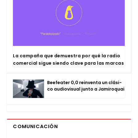
La cam­pa­ña que demues­tra por qué la radio
comer­cial sigue sien­do cla­ve para las mar­cas
Bee­fea­ter 0,0 rein­ven­ta un clá­si­
co audio­vi­sual jun­to a Jami­ro­quai
COMUNICACIÓN