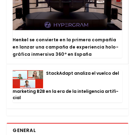
Hen­kel se con­vier­te en la pri­me­ra com­pa­ñía
en lan­zar una cam­pa­ña de expe­rien­cia holo­
grá­fi­ca inmer­si­va 360º en Espa­ña
Stac­kA­dapt ana­li­za el vuel­co del
mar­ke­ting B2B en la era de la inte­li­gen­cia arti­fi­
cial
GENERAL