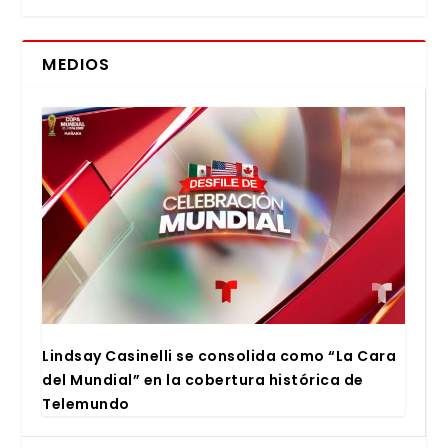
MEDIOS
Lind­say Casi­ne­lli se con­so­li­da como “La Cara
del Mun­dial” en la cober­tu­ra his­tó­ri­ca de
Tele­mun­do