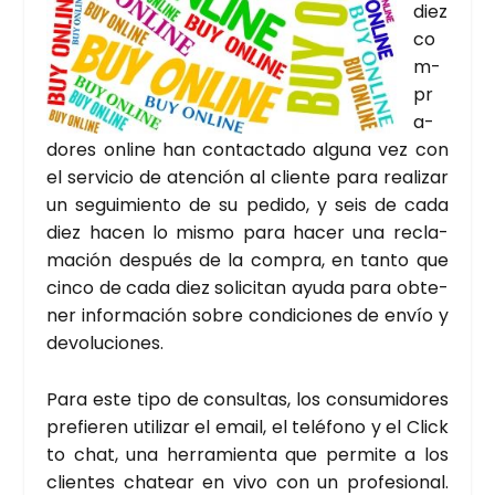
diez
co
m­
pr
a­
do­res onli­ne han con­tac­ta­do algu­na vez con
el ser­vi­cio de aten­ción al clien­te para rea­li­zar
un segui­mien­to de su pedi­do, y seis de cada
diez hacen lo mis­mo para hacer una recla­
ma­ción des­pués de la com­pra, en tan­to que
cin­co de cada diez soli­ci­tan ayu­da para obte­
ner infor­ma­ción sobre con­di­cio­nes de envío y
devo­lu­cio­nes.
Para este tipo de con­sul­tas, los con­su­mi­do­res
pre­fie­ren uti­li­zar el email, el telé­fono y el Click
to chat, una herra­mien­ta que per­mi­te a los
clien­tes cha­tear en vivo con un pro­fe­sio­nal.