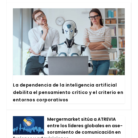
La depen­den­cia de la inte­li­gen­cia arti­fi­cial
debi­li­ta el pen­sa­mien­to crí­ti­co y el cri­te­rio en
entor­nos cor­po­ra­ti­vos
Mer­ger­mar­ket sitúa a ATRE­VIA
entre los líde­res glo­ba­les en ase­
so­ra­mien­to de comu­ni­ca­ción en