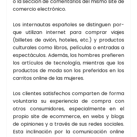
o la sec­ción de comen­ta­rios del mis­mo site de
comer­cio elec­tró­ni­co.
Los inter­nau­tas espa­ño­les se dis­tin­guen por­
que uti­li­zan inter­net para com­prar via­jes
(bille­tes de avión, hote­les, etc.) y pro­duc­tos
cul­tu­ra­les como libros, pelí­cu­las o entra­das a
espec­tácu­los. Ade­más, los hom­bres pre­fie­ren
los artícu­los de tec­no­lo­gía, mien­tras que los
pro­duc­tos de moda son los pre­fe­ri­dos en los
carri­tos onli­ne de las muje­res.
Los clien­tes satis­fe­chos com­par­ten de for­ma
volun­ta­ria su expe­rien­cia de com­pra con
otros con­su­mi­do­res, espe­cial­men­te en el
pro­pio site de ecom­mer­ce, en webs y blogs
de opi­nio­nes y a tra­vés de sus redes socia­les.
Esta incli­na­ción por la comu­ni­ca­ción onli­ne