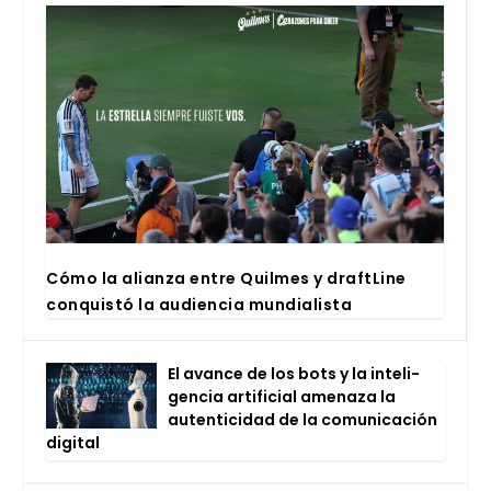
Cómo la alian­za entre Quil­mes y draftLi­ne
con­quis­tó la audien­cia mun­dia­lis­ta
El avan­ce de los bots y la inte­li­
gen­cia arti­fi­cial ame­na­za la
auten­ti­ci­dad de la comu­ni­ca­ción
digi­tal