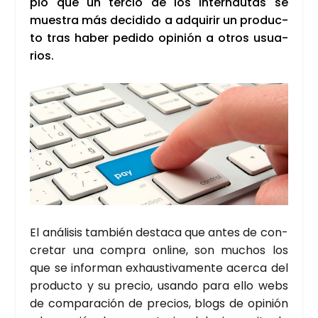
plo que un ter­cio de los inter­nau­tas se
mues­tra más deci­di­do a adqui­rir un pro­duc­
to tras haber pedi­do opi­nión a otros usua­
rios.
El aná­li­sis tam­bién des­ta­ca que antes de con­
cre­tar una com­pra onli­ne, son muchos los
que se infor­man exhaus­ti­va­men­te acer­ca del
pro­duc­to y su pre­cio, usan­do para ello webs
de com­pa­ra­ción de pre­cios, blogs de opi­nión