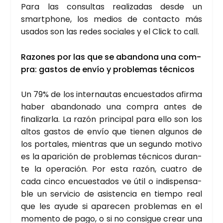
Para las con­sul­tas rea­li­za­das des­de un
smartpho­ne, los medios de con­tac­to más
usa­dos son las redes socia­les y el Click to call.
Razo­nes por las que se aban­do­na una com­
pra: gas­tos de envío y pro­ble­mas téc­ni­cos
Un 79% de los inter­nau­tas encues­ta­dos afir­ma
haber aban­do­na­do una com­pra antes de
fina­li­zar­la. La razón prin­ci­pal para ello son los
altos gas­tos de envío que tie­nen algu­nos de
los por­ta­les, mien­tras que un segun­do moti­vo
es la apa­ri­ción de pro­ble­mas téc­ni­cos duran­
te la ope­ra­ción.
Por esta razón, cua­tro de
cada cin­co encues­ta­dos ve útil o indis­pen­sa­
ble un ser­vi­cio de asis­ten­cia en tiem­po real
que les ayu­de si apa­re­cen pro­ble­mas en el
momen­to de pago, o si no con­si­gue crear una