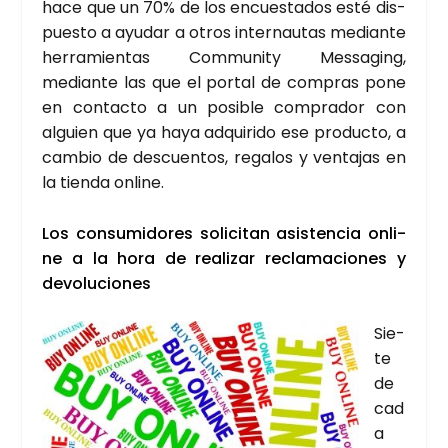
hace que un 70% de los encues­ta­dos esté dis­
pues­to a ayu­dar a otros inter­nau­tas median­te
herra­mien­tas Com­mu­nity Mes­sa­ging,
median­te las que el por­tal de com­pras pone
en con­tac­to a un posi­ble com­pra­dor con
alguien que ya haya adqui­ri­do ese pro­duc­to, a
cam­bio de des­cuen­tos, rega­los y ven­ta­jas en
la tien­da onli­ne.
Los con­su­mi­do­res soli­ci­tan asis­ten­cia onli­
ne a la hora de rea­li­zar recla­ma­cio­nes y
devo­lu­cio­nes
Sie­
te
de
cad
a