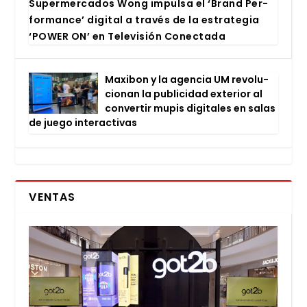
Super­mer­ca­dos Wong impul­sa el ‘Brand Per­
for­man­ce’ digi­tal a tra­vés de la estra­te­gia
‘POWER ON’ en Tele­vi­sión Conec­ta­da
Maxi­bon y la agen­cia UM revo­lu­
cio­nan la publi­ci­dad exte­rior al
con­ver­tir mupis digi­ta­les en salas
de jue­go inter­ac­ti­vas
VENTAS