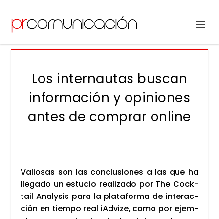
Los internautas buscan
información y opiniones
antes de comprar online
Valio­sas son las con­clu­sio­nes a las que ha
lle­ga­do un estu­dio rea­li­za­do por The Cock­
tail Analy­sis para la pla­ta­for­ma de inter­ac­
ción en tiem­po real iAd­vi­ze, como por ejem­