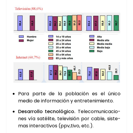
Para par­te de la pobla­ción es el úni­co
medio de infor­ma­ción y entre­te­ni­mien­to.
Desa­rro­llo tec­no­ló­gi­co.
Tele­co­mu­ni­ca­cio­
nes vía saté­li­te, tele­vi­sión por cable, sis­te­
mas inter­ac­ti­vos (ppv,tivo, etc.).