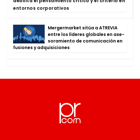
debi­li­ta el pen­sa­mien­to crí­ti­co y el cri­te­rio en
entor­nos cor­po­ra­ti­vos
Mer­ger­mar­ket sitúa a ATRE­VIA
entre los líde­res glo­ba­les en ase­
so­ra­mien­to de comu­ni­ca­ción en
fusio­nes y adqui­si­cio­nes