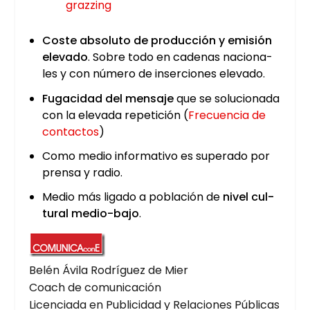
graz­zing
Cos­te abso­lu­to de pro­duc­ción y emi­sión
ele­va­do
. Sobre todo en cade­nas nacio­na­
les y con núme­ro de inser­cio­nes ele­va­do.
Fuga­ci­dad del men­sa­je
que se solu­cio­na­da
con la ele­va­da repe­ti­ción (
Fre­cuen­cia de
con­tac­tos
)
Como medio infor­ma­ti­vo es supe­ra­do por
pren­sa y radio.
Medio más liga­do a pobla­ción de
nivel cul­
tu­ral medio-bajo
.
Belén Ávi­la Rodrí­guez de Mier
Coach de comu­ni­ca­ción
Licen­cia­da en Publi­ci­dad y Rela­cio­nes Públi­cas