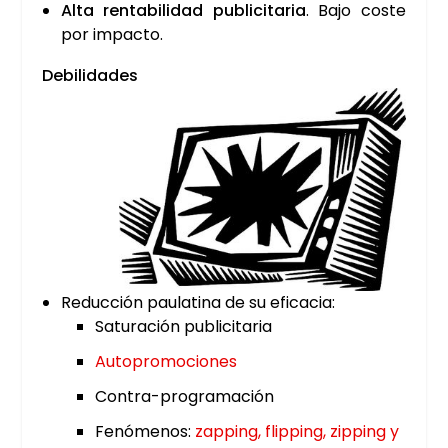
Alta ren­ta­bi­li­dad publi­ci­ta­ria
. Bajo cos­te
por impac­to.
Debi­li­da­des
Reduc­ción pau­la­ti­na de su efi­ca­cia:
Satu­ra­ción publi­ci­ta­ria
Auto­pro­mo­cio­nes
Con­tra-pro­gra­ma­ción
Fenó­me­nos:
zap­ping, flip­ping, zip­ping y