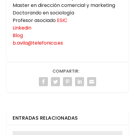
Mas­ter en direc­ción comer­cial y mar­ke­ting
Doc­to­ran­do en socio­lo­gía
Pro­fe­sor aso­cia­do
ESIC
Lin­ke­din
Blog
b.avila@telefonica.es
COMPARTIR:
ENTRADAS RELACIONADAS