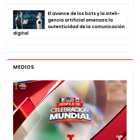
El avan­ce de los bots y la inte­li­
gen­cia arti­fi­cial ame­na­za la
auten­ti­ci­dad de la comu­ni­ca­ción
digi­tal
MEDIOS