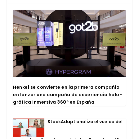
Hen­kel se con­vier­te en la pri­me­ra com­pa­ñía
en lan­zar una cam­pa­ña de expe­rien­cia holo­
grá­fi­ca inmer­si­va 360º en Espa­ña
Stac­kA­dapt ana­li­za el vuel­co del