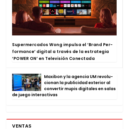
Super­mer­ca­dos Wong impul­sa el ‘Brand Per­
for­man­ce’ digi­tal a tra­vés de la estra­te­gia
‘POWER ON’ en Tele­vi­sión Conec­ta­da
Maxi­bon y la agen­cia UM revo­lu­
cio­nan la publi­ci­dad exte­rior al
con­ver­tir mupis digi­ta­les en salas
de jue­go inter­ac­ti­vas
VENTAS