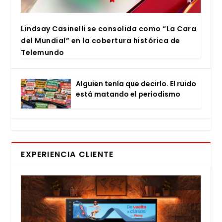
Lind­say Casi­ne­lli se con­so­li­da como “La Cara
del Mun­dial” en la cober­tu­ra his­tó­ri­ca de
Tele­mun­do
Alguien tenía que decir­lo. El rui­do
está matan­do el perio­dis­mo
EXPERIENCIA CLIENTE