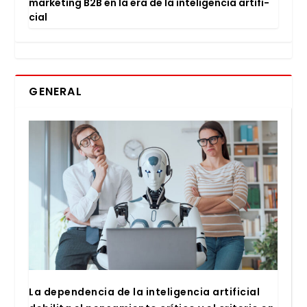
mar­ke­ting B2B en la era de la inte­li­gen­cia arti­fi­
cial
GENERAL
La depen­den­cia de la inte­li­gen­cia arti­fi­cial