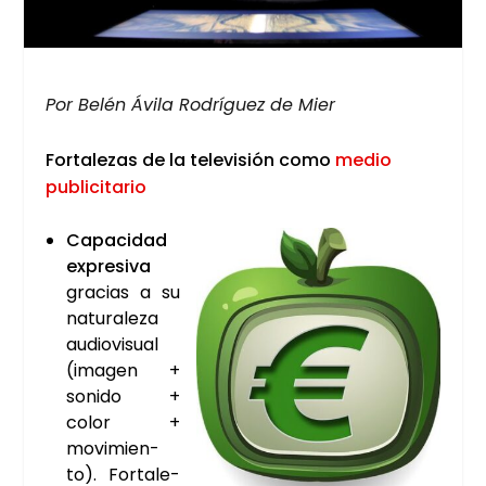
Por Belén Ávi­la Rodrí­guez de Mier
For­ta­le­zas de la tele­vi­sión como
medio
publi­ci­ta­rio
Capa­ci­dad
expre­si­va
gra­cias a su
natu­ra­le­za
audio­vi­sual
(ima­gen +
soni­do +
color +
movi­mien­
to). For­ta­le­