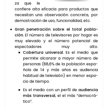
za que le
con­fie­re alta efi­ca­cia para pro­duc­tos que
nece­si­tan una obser­va­ción con­cre­ta, por
demos­tra­ción de uso, fun­cio­na­li­dad, etc.
Gran pene­tra­ción sobre el total pobla­
ción
. El núme­ro de tele­vi­so­res por hogar es
muy ele­va­do y el núme­ro poten­cial de
espec­ta­do­res muy alto.
Cober­tu­ra uni­ver­sal
. Es el medio que
per­mi­te alcan­zar a mayor núme­ro de
per­so­nas (88,6% de la pobla­ción espa­
ño­la de 14 y más años es audien­cia
habi­tual de tele­vi­sión) en menor espa­
cio de tiem­po.
Es el medio con un per­fil de
audien­cia
más trans­ver­sal
, el el más “demo­crá­
ti­co”.