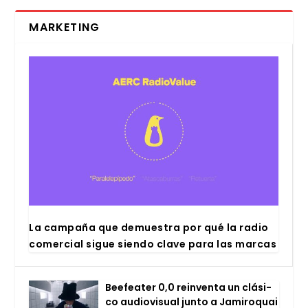
MARKETING
La cam­pa­ña que demues­tra por qué la radio
comer­cial sigue sien­do cla­ve para las mar­cas
Bee­fea­ter 0,0 rein­ven­ta un clá­si­
co audio­vi­sual jun­to a Jami­ro­quai