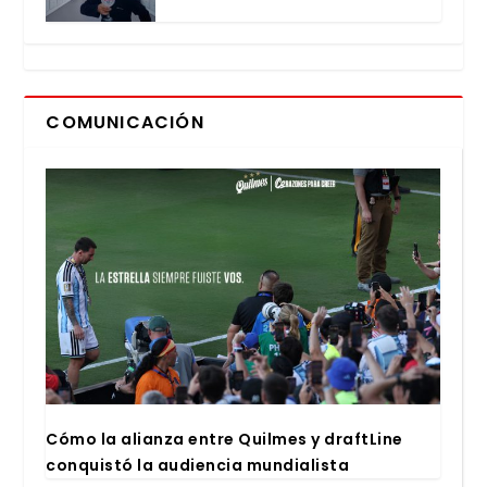
COMUNICACIÓN
Cómo la alian­za entre Quil­mes y draftLi­ne
con­quis­tó la audien­cia mun­dia­lis­ta