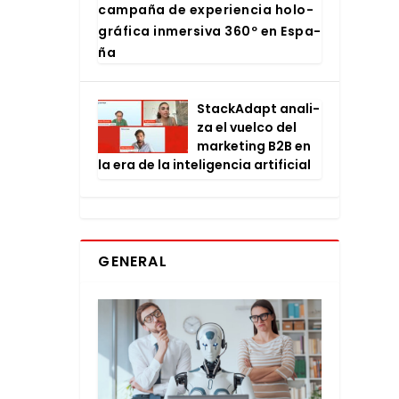
cam­pa­ña de expe­rien­cia holo­
grá­fi­ca inmer­si­va 360º en Espa­
ña
Stac­kA­dapt ana­li­
za el vuel­co del
mar­ke­ting B2B en
la era de la inte­li­gen­cia arti­fi­cial
GENERAL