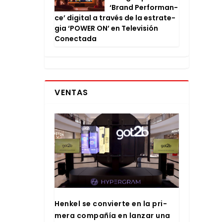
‘Brand Per­for­man­
ce’ digi­tal a tra­vés de la estra­te­
gia ‘POWER ON’ en Tele­vi­sión
Conec­ta­da
VENTAS
Hen­kel se con­vier­te en la pri­
me­ra com­pa­ñía en lan­zar una