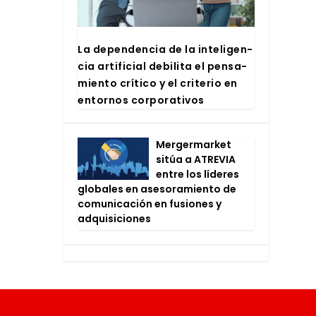
La depen­den­cia de la inte­li­gen­
cia arti­fi­cial debi­li­ta el pen­sa­
mien­to crí­ti­co y el cri­te­rio en
entor­nos cor­po­ra­ti­vos
Mer­ger­mar­ket
sitúa a ATRE­VIA
entre los líde­res
glo­ba­les en ase­so­ra­mien­to de
comu­ni­ca­ción en fusio­nes y
adqui­si­cio­nes