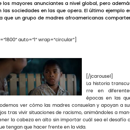
 los mayo­res anun­cian­tes a nivel glo­bal, pero ade­má
las socie­da­des en las que ope­ra. El últi­mo ejem­plo e
la que un gru­po de madres afro­ame­ri­ca­nas com­par­te
ion=“1800” auto=“1” wrap=“circular”]
[/jcarousel]
La his­to­ria trans­cu
rre en dife­ren­te
épo­cas en las qu
ode­mos ver cómo las madres con­sue­lan y apo­yan a su
ijos tras vivir situa­cio­nes de racis­mo, ani­mán­do­les a man
e­ner la cabe­za en alto sin impor­tar cuál sea el desa­fío a
ue ten­gan que hacer fren­te en la vida.