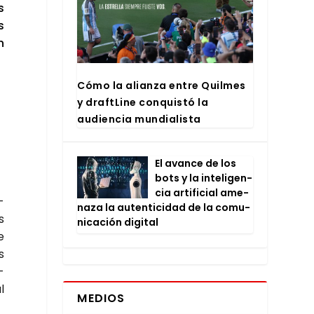
s
s
n
Cómo la alian­za entre Quil­mes
y draftLi­ne con­quis­tó la
audien­cia mun­dia­lis­ta
El avan­ce de los
bots y la inte­li­gen­
cia arti­fi­cial ame­
­
na­za la auten­ti­ci­dad de la comu­
s
ni­ca­ción digi­tal
e
s
­
l
MEDIOS