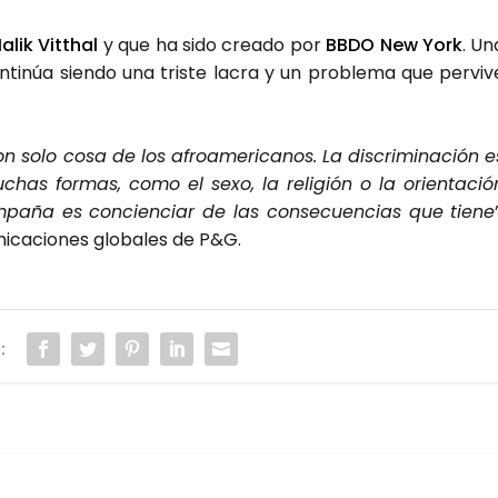
alik Vitthal
y que ha sido crea­do por
BBDO New York
. Un
ti­núa sien­do una tris­te lacra y un pro­ble­ma que per­vi­v
solo cosa de los afro­ame­ri­ca­nos. La dis­cri­mi­na­ción e
has for­mas, como el sexo, la reli­gión o la orien­ta­ció
­pa­ña es con­cien­ciar de las con­se­cuen­cias que tie­ne
i­ca­cio­nes glo­ba­les de P&G.
: