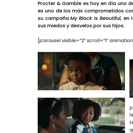
Proc­ter & Gam­ble es hoy en día uno de
es uno de los más com­pro­me­ti­dos con 
su cam­pa­ña
My Black Is Beau­ti­ful,
en 
sus mie­dos y des­ve­los por sus hijos.
[jca­rou­sel visible=“2” scroll=“1” animat
p
h
t
q