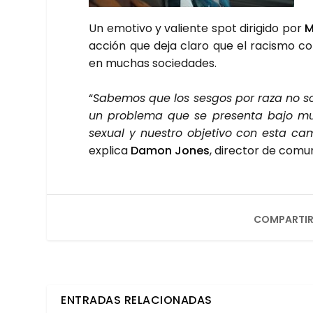
Un emo­ti­vo y valien­te spot diri­gi­do por
M
acción que deja cla­ro que el racis­mo con­
en muchas socie­da­des.
“
Sabe­mos que los ses­gos por raza no son 
un pro­ble­ma que se pre­sen­ta bajo muc
sexual y nues­tro obje­ti­vo con esta cam
expli­ca
Damon Jones
, direc­tor de comu­n
COMPARTIR
ENTRADAS RELACIONADAS