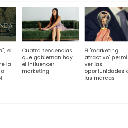
", el
Cuatro tendencias
El 'marketing
e
que gobiernan hoy
atractivo' permi
e la
el influencer
ver las
po
marketing
oportunidades 
l
las marcas