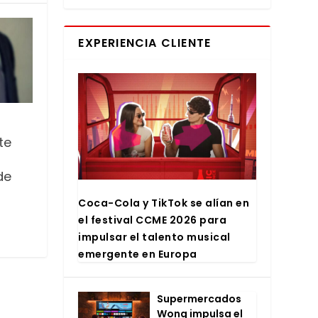
EXPERIENCIA CLIENTE
te
de
Coca-Cola y Tik­Tok se alían en
el fes­ti­val CCME 2026 para
impul­sar el talen­to musi­cal
emer­gen­te en Euro­pa
Super­mer­ca­dos
Wong impul­sa el