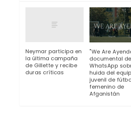
Neymar participa en
"We Are Ayenda
la última campaña
documental d
de Gillette y recibe
WhatsApp sobr
duras críticas
huida del equi
juvenil de fútbo
femenino de
Afganistán