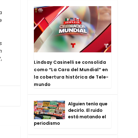
a
e
s
n
”,
Lind­say Casi­ne­lli se con­so­li­da
como “La Cara del Mun­dial” en
la cober­tu­ra his­tó­ri­ca de Tele­
mun­do
Alguien tenía que
decir­lo. El rui­do
está matan­do el
perio­dis­mo