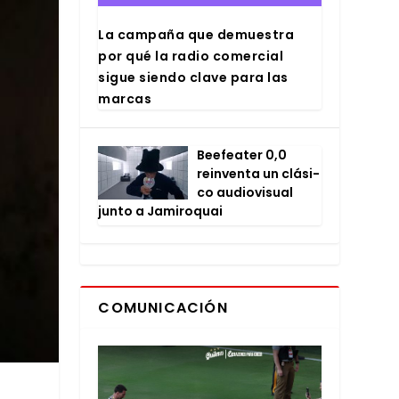
La cam­pa­ña que demues­tra
por qué la radio comer­cial
sigue sien­do cla­ve para las
mar­cas
Bee­fea­ter 0,0
rein­ven­ta un clá­si­
co audio­vi­sual
jun­to a Jami­ro­quai
COMUNICACIÓN