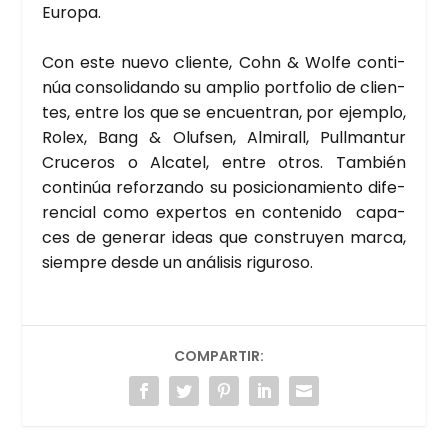
Euro­pa.
Con este nue­vo clien­te, Cohn & Wol­fe con­ti­
núa con­so­li­dan­do su amplio port­fo­lio de clien­
tes, entre los que se encuen­tran, por ejem­plo,
Rolex, Bang & Oluf­sen, Almi­rall, Pull­man­tur
Cru­ce­ros o Alca­tel, entre otros. Tam­bién
con­ti­núa refor­zan­do su posi­cio­na­mien­to dife­
ren­cial como exper­tos en con­te­ni­do capa­
ces de gene­rar ideas que cons­tru­yen mar­ca,
siem­pre des­de un aná­li­sis rigu­ro­so.
COMPARTIR: