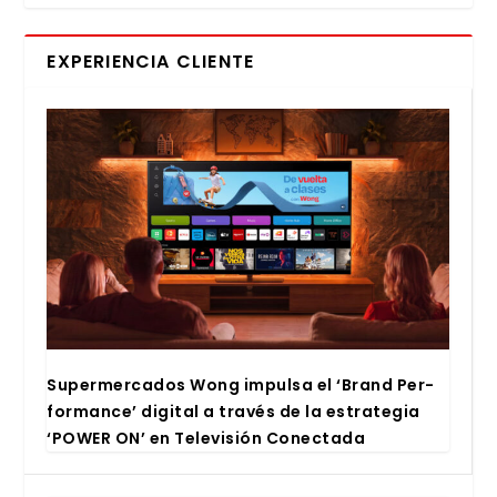
EXPERIENCIA CLIENTE
Super­mer­ca­dos Wong impul­sa el ‘Brand Per­
for­man­ce’ digi­tal a tra­vés de la estra­te­gia
‘POWER ON’ en Tele­vi­sión Conec­ta­da