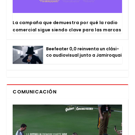
La cam­pa­ña que demues­tra por qué la radio
comer­cial sigue sien­do cla­ve para las mar­cas
Bee­fea­ter 0,0 rein­ven­ta un clá­si­
co audio­vi­sual jun­to a Jami­ro­quai
COMUNICACIÓN