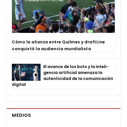
Cómo la alian­za entre Quil­mes y draftLi­ne
con­quis­tó la audien­cia mun­dia­lis­ta
El avan­ce de los bots y la inte­li­
gen­cia arti­fi­cial ame­na­za la
auten­ti­ci­dad de la comu­ni­ca­ción
digi­tal
MEDIOS