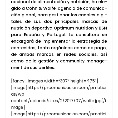
na­cio­nal de ali­men­ta­ción y nutri­ción, ha ele­
gi­do a Cohn & Wol­fe, agen­cia de comu­ni­ca­
ción glo­bal, para ges­tio­nar los cana­les digi­
ta­les de sus dos prin­ci­pa­les mar­cas de
nutri­ción depor­ti­va Opti­mum Nutri­tion y BSN
para Espa­ña y Por­tu­gal. La con­sul­to­ra se
encar­ga­rá de imple­men­tar la estra­te­gia de
con­te­ni­dos, tan­to orgá­ni­cos como de pago,
de ambas mar­cas en redes socia­les, así
como de la ges­tión y com­mu­nity mana­ge­
ment de sus per­fi­les.
[fancy_images width=“307” height=“175”]
[image]https://prcomunicacion.com/prnotici
as/wp-
content/uploads/sites/2/2017/07/wolfe.jpg[/i
mage]
[image]https://prcomunicacion.com/prnotici