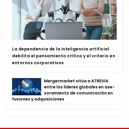
La depen­den­cia de la inte­li­gen­cia arti­fi­cial
debi­li­ta el pen­sa­mien­to crí­ti­co y el cri­te­rio en
entor­nos cor­po­ra­ti­vos
Mer­ger­mar­ket sitúa a ATRE­VIA
entre los líde­res glo­ba­les en ase­
so­ra­mien­to de comu­ni­ca­ción en
fusio­nes y adqui­si­cio­nes