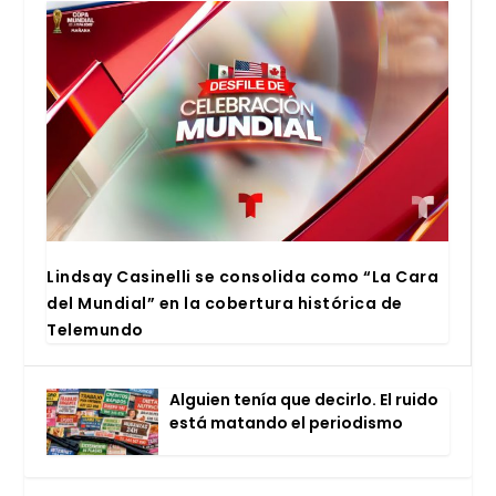
Lind­say Casi­ne­lli se con­so­li­da como “La Cara
del Mun­dial” en la cober­tu­ra his­tó­ri­ca de
Tele­mun­do
Alguien tenía que decir­lo. El rui­do
está matan­do el perio­dis­mo