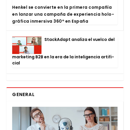
Hen­kel se con­vier­te en la pri­me­ra com­pa­ñía
en lan­zar una cam­pa­ña de expe­rien­cia holo­
grá­fi­ca inmer­si­va 360º en Espa­ña
Stac­kA­dapt ana­li­za el vuel­co del
mar­ke­ting B2B en la era de la inte­li­gen­cia arti­fi­
cial
GENERAL