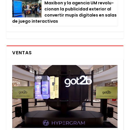
Maxi­bon y la agen­cia UM revo­lu­
cio­nan la publi­ci­dad exte­rior al
con­ver­tir mupis digi­ta­les en salas
de jue­go inter­ac­ti­vas
VENTAS