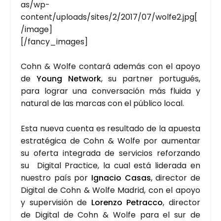
as/wp-
content/uploads/sites/2/2017/07/wolfe2.jpg[
/image]
[/fancy_images]
Cohn & Wol­fe con­ta­rá ade­más con el apo­yo
de
Young Net­work
, su part­ner por­tu­gués,
para lograr una con­ver­sa­ción más flui­da y
natu­ral de las mar­cas con el públi­co local.
Esta nue­va cuen­ta es resul­ta­do de la apues­ta
estra­té­gi­ca de Cohn & Wol­fe por aumen­tar
su ofer­ta inte­gra­da de ser­vi­cios refor­zan­do
su Digi­tal Prac­ti­ce, la cual está lide­ra­da en
nues­tro país por
Igna­cio Casas
, direc­tor de
Digi­tal de Cohn & Wol­fe Madrid, con el apo­yo
y super­vi­sión de
Loren­zo Petrac­co
, direc­tor
de Digi­tal de Cohn & Wol­fe para el sur de