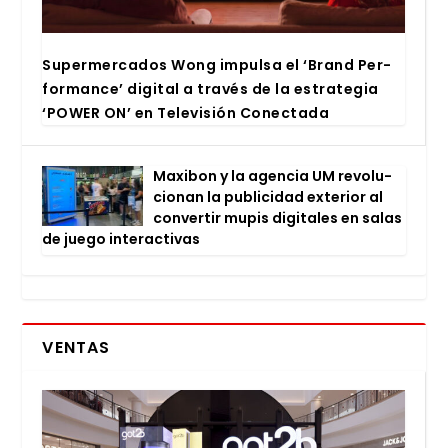
Super­mer­ca­dos Wong impul­sa el ‘Brand Per­
for­man­ce’ digi­tal a tra­vés de la estra­te­gia
‘POWER ON’ en Tele­vi­sión Conec­ta­da
Maxi­bon y la agen­cia UM revo­lu­
cio­nan la publi­ci­dad exte­rior al
con­ver­tir mupis digi­ta­les en salas
de jue­go inter­ac­ti­vas
VENTAS