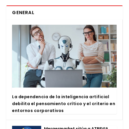
GENERAL
La depen­den­cia de la inte­li­gen­cia arti­fi­cial
debi­li­ta el pen­sa­mien­to crí­ti­co y el cri­te­rio en
entor­nos cor­po­ra­ti­vos
Mer­ger­mar­ket sitúa a ATRE­VIA