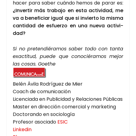
hacer para saber cuán­do hemos de parar es:
¿Inver­tir más tra­ba­jo en esta acti­vi­dad, me
va a bene­fi­ciar igual que si invier­to la mis­ma
can­ti­dad de esfuer­zo en una nue­va acti­vi­
dad?
Si no pre­ten­dié­ra­mos saber todo con tan­ta
exac­ti­tud, pue­de que cono­cié­ra­mos mejor
las cosas. Goethe
Belén Ávi­la Rodrí­guez de Mier
Coach de comu­ni­ca­ción
Licen­cia­da en Publi­ci­dad y Rela­cio­nes Públi­cas
Mas­ter en direc­ción comer­cial y mar­ke­ting
Doc­to­ran­do en socio­lo­gía
Pro­fe­sor aso­cia­do
ESIC
Lin­ke­din