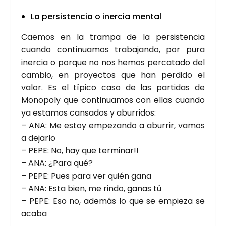
La per­sis­ten­cia o iner­cia men­tal
Cae­mos en la tram­pa de la per­sis­ten­cia
cuan­do con­ti­nua­mos tra­ba­jan­do, por pura
iner­cia o por­que no nos hemos per­ca­ta­do del
cam­bio, en pro­yec­tos que han per­di­do el
valor. Es el típi­co caso de las par­ti­das de
Mono­poly que con­ti­nua­mos con ellas cuan­do
ya esta­mos can­sa­dos y abu­rri­dos:
– ANA: Me estoy empe­zan­do a abu­rrir, vamos
a dejar­lo
– PEPE: No, hay que ter­mi­nar!!
– ANA: ¿Para qué?
– PEPE: Pues para ver quién gana
– ANA: Esta bien, me rin­do, ganas tú
– PEPE: Eso no, ade­más lo que se empie­za se
aca­ba