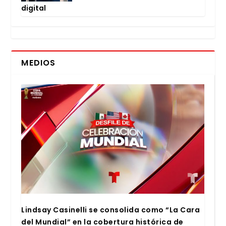
digi­tal
MEDIOS
Lind­say Casi­ne­lli se con­so­li­da como “La Cara
del Mun­dial” en la cober­tu­ra his­tó­ri­ca de