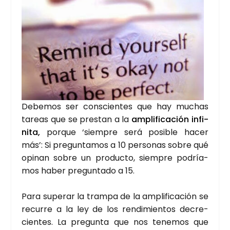
Debe­mos ser cons­cien­tes que hay muchas
tareas que se pres­tan a la
ampli­fi­ca­ción
infi­
ni­ta,
por­que ‘siem­pre será posi­ble hacer
más’: Si pre­gun­ta­mos a 10 per­so­nas sobre qué
opi­nan sobre un pro­duc­to, siem­pre podría­
mos haber pre­gun­ta­do a 15.
Para supe­rar la tram­pa de la ampli­fi­ca­ción se
recu­rre a la ley de los ren­di­mien­tos decre­
cien­tes. La pre­gun­ta que nos tene­mos que