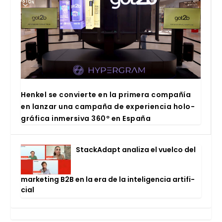
Hen­kel se con­vier­te en la pri­me­ra com­pa­ñía
en lan­zar una cam­pa­ña de expe­rien­cia holo­
grá­fi­ca inmer­si­va 360º en Espa­ña
Stac­kA­dapt ana­li­za el vuel­co del
mar­ke­ting B2B en la era de la inte­li­gen­cia arti­fi­
cial