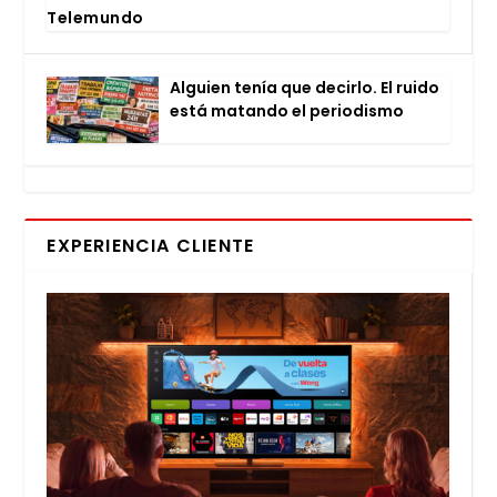
Tele­mun­do
Alguien tenía que decir­lo. El rui­do
está matan­do el perio­dis­mo
EXPERIENCIA CLIENTE