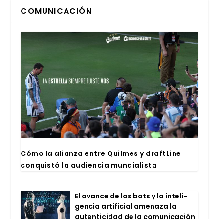
COMUNICACIÓN
Cómo la alian­za entre Quil­mes y draftLi­ne
con­quis­tó la audien­cia mun­dia­lis­ta
El avan­ce de los bots y la inte­li­
gen­cia arti­fi­cial ame­na­za la
auten­ti­ci­dad de la comu­ni­ca­ción