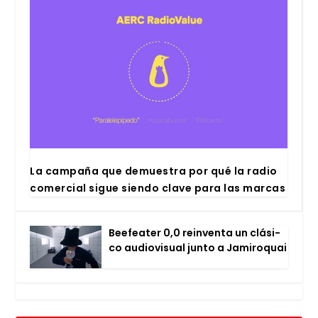
La cam­pa­ña que demues­tra por qué la radio
comer­cial sigue sien­do cla­ve para las mar­cas
Bee­fea­ter 0,0 rein­ven­ta un clá­si­
co audio­vi­sual jun­to a Jami­ro­quai