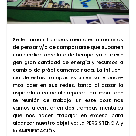
Se le lla­man tram­pas men­ta­les a mane­ras
de pen­sar y/o de com­por­tar­se que supo­nen
una pér­di­da abso­lu­ta de tiem­po, ya que exi­
gen gran can­ti­dad de ener­gía y recur­sos a
cam­bio de prác­ti­ca­men­te nada. La influen­
cia de estas tram­pas es uni­ver­sal y pode­
mos caer en sus redes, tan­to al pasar la
aspi­ra­do­ra como al pre­pa­rar una impor­tan­
te reu­nión de tra­ba­jo. En este post nos
vamos a cen­trar en dos tram­pas men­ta­les
que nos hacen tra­ba­jar en exce­so para
alcan­zar nues­tro obje­ti­vo: La PER­SIS­TEN­CIA y
la AMPLI­FI­CA­CIÓN.