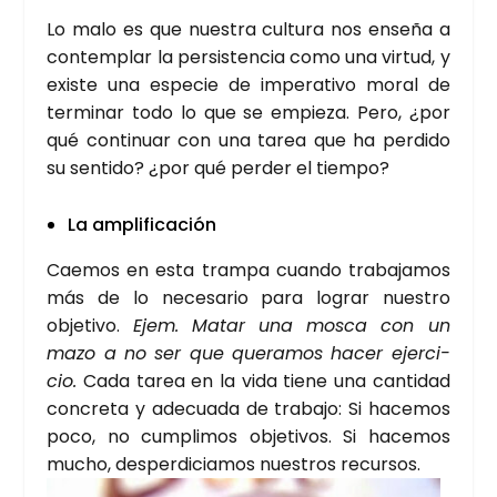
Lo malo es que nues­tra cul­tu­ra nos ense­ña a
con­tem­plar la per­sis­ten­cia como una vir­tud, y
exis­te una espe­cie de impe­ra­ti­vo moral de
ter­mi­nar todo lo que se empie­za. Pero, ¿por
qué con­ti­nuar con una tarea que ha per­di­do
su sen­ti­do? ¿por qué per­der el tiem­po?
La ampli­fi­ca­ción
Cae­mos en esta tram­pa cuan­do tra­ba­ja­mos
más de lo nece­sa­rio para lograr nues­tro
obje­ti­vo.
Ejem. Matar una mos­ca con un
mazo a no ser que que­ra­mos hacer ejer­ci­
cio.
Cada tarea en la vida tie­ne una can­ti­dad
con­cre­ta y ade­cua­da de tra­ba­jo: Si hace­mos
poco, no cum­pli­mos obje­ti­vos. Si hace­mos
mucho,
des­per­di­cia­mos nues­tros recur­sos.