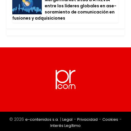
entre los líde­res glo­ba­les en ase­
so­ra­mien­to de comu­ni­ca­ción en
fusio­nes y adqui­si­cio­nes
© 2026
|
-
-
-
e-contenidos s.a.
Legal
Privacidad
Cookies
Interés Legítimo