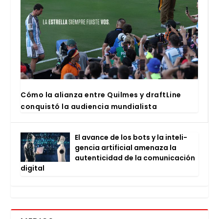
Cómo la alian­za entre Quil­mes y draftLi­ne
con­quis­tó la audien­cia mun­dia­lis­ta
El avan­ce de los bots y la inte­li­
gen­cia arti­fi­cial ame­na­za la
auten­ti­ci­dad de la comu­ni­ca­ción
digi­tal