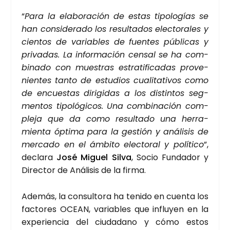
“
Para la ela­bo­ra­ción de estas tipo­lo­gías se
han con­si­de­ra­do los resul­ta­dos elec­to­ra­les y
cien­tos de varia­bles de fuen­tes públi­cas y
pri­va­das. La infor­ma­ción cen­sal se ha com­
bi­na­do con mues­tras estra­ti­fi­ca­das pro­ve­
nien­tes tan­to de estu­dios cua­li­ta­ti­vos como
de encues­tas diri­gi­das a los dis­tin­tos seg­
men­tos tipo­ló­gi­cos. Una com­bi­na­ción com­
ple­ja que da como resul­ta­do una herra­
mien­ta ópti­ma para la ges­tión y aná­li­sis de
mer­ca­do en el ámbi­to elec­to­ral y polí­ti­co
”,
decla­ra
José Miguel Sil­va
, Socio Fun­da­dor y
Direc­tor de Aná­li­sis de la fir­ma.
Ade­más, la con­sul­to­ra ha teni­do en cuen­ta los
fac­to­res OCEAN, varia­bles que influ­yen en la
expe­rien­cia del ciu­da­dano y cómo estos