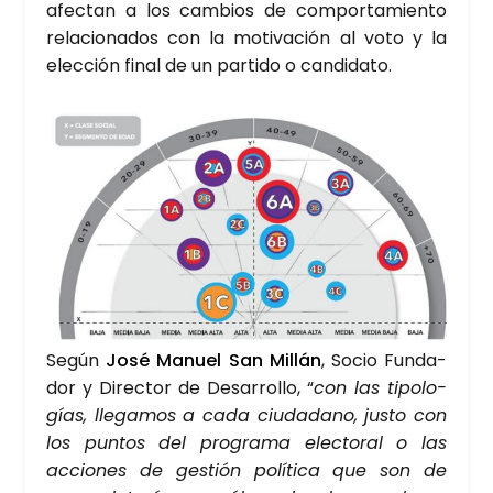
afec­tan a los cam­bios de com­por­ta­mien­to
rela­cio­na­dos con la moti­va­ción al voto y la
elec­ción final de un par­ti­do o can­di­da­to.
Según
José Manuel San Millán
, Socio Fun­da­
dor y Direc­tor de Desa­rro­llo, “
con las tipo­lo­
gías, lle­ga­mos a cada ciu­da­dano, jus­to con
los pun­tos del pro­gra­ma elec­to­ral o las
accio­nes de ges­tión polí­ti­ca que son de