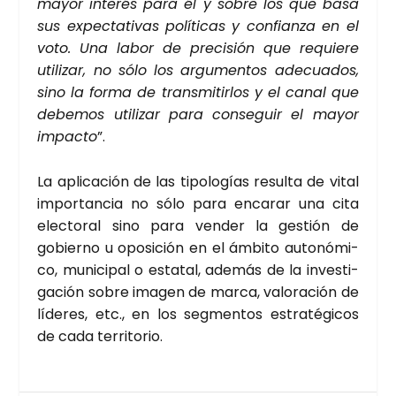
mayor inte­rés para él y sobre los que basa
sus expec­ta­ti­vas polí­ti­cas y con­fian­za en el
voto. Una labor de pre­ci­sión que requie­re
uti­li­zar, no sólo los argu­men­tos ade­cua­dos,
sino la for­ma de trans­mi­tir­los y el canal que
debe­mos uti­li­zar para con­se­guir el mayor
impac­to
”.
La apli­ca­ción de las tipo­lo­gías resul­ta de vital
impor­tan­cia no sólo para enca­rar una cita
elec­to­ral sino para ven­der la ges­tión de
gobierno u opo­si­ción en el ámbi­to auto­nó­mi­
co, muni­ci­pal o esta­tal, ade­más de la inves­ti­
ga­ción sobre ima­gen de mar­ca, valo­ra­ción de
líde­res, etc., en los seg­men­tos estra­té­gi­cos
de cada terri­to­rio.