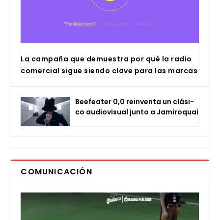
La cam­pa­ña que demues­tra por qué la radio
comer­cial sigue sien­do cla­ve para las mar­cas
Bee­fea­ter 0,0 rein­ven­ta un clá­si­
co audio­vi­sual jun­to a Jami­ro­quai
COMUNICACIÓN