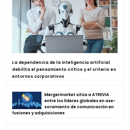
La depen­den­cia de la inte­li­gen­cia arti­fi­cial
debi­li­ta el pen­sa­mien­to crí­ti­co y el cri­te­rio en
entor­nos cor­po­ra­ti­vos
Mer­ger­mar­ket sitúa a ATRE­VIA
entre los líde­res glo­ba­les en ase­
so­ra­mien­to de comu­ni­ca­ción en
fusio­nes y adqui­si­cio­nes