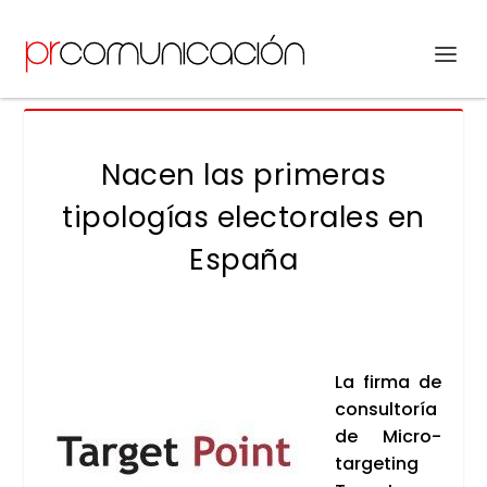
Nacen las primeras
tipologías electorales en
España
La fir­ma de
con­sul­to­ría
de Micro­
tar­ge­ting