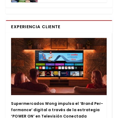
EXPERIENCIA CLIENTE
Super­mer­ca­dos Wong impul­sa el ‘Brand Per­
for­man­ce’ digi­tal a tra­vés de la estra­te­gia
‘POWER ON’ en Tele­vi­sión Conec­ta­da