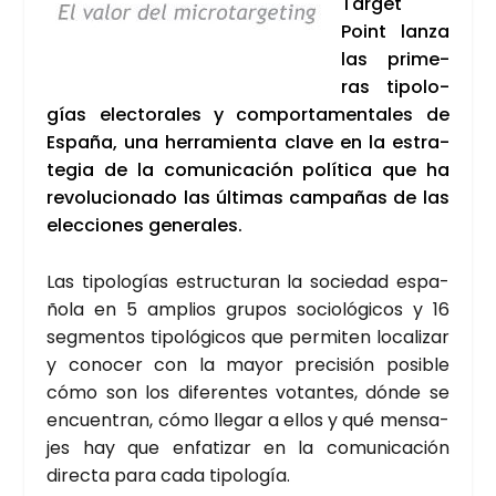
Tar­get
Point lan­za
las pri­me­
ras tipo­lo­
gías elec­to­ra­les y com­por­ta­men­ta­les de
Espa­ña, una herra­mien­ta cla­ve en la estra­
te­gia de la comu­ni­ca­ción polí­ti­ca que ha
revo­lu­cio­na­do las últi­mas cam­pa­ñas de las
elec­cio­nes gene­ra­les.
Las tipo­lo­gías estruc­tu­ran la socie­dad espa­
ño­la en 5 amplios gru­pos socio­ló­gi­cos y 16
seg­men­tos tipo­ló­gi­cos que per­mi­ten loca­li­zar
y cono­cer con la mayor pre­ci­sión posi­ble
cómo son los dife­ren­tes votan­tes, dón­de se
encuen­tran, cómo lle­gar a ellos y qué men­sa­
jes hay que enfa­ti­zar en la comu­ni­ca­ción
direc­ta para cada tipo­lo­gía.