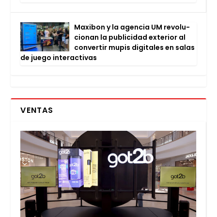
Maxi­bon y la agen­cia UM revo­lu­
cio­nan la publi­ci­dad exte­rior al
con­ver­tir mupis digi­ta­les en salas
de jue­go inter­ac­ti­vas
VENTAS