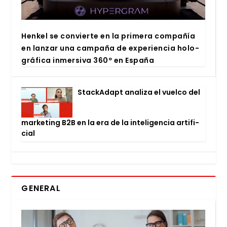
Hen­kel se con­vier­te en la pri­me­ra com­pa­ñía
en lan­zar una cam­pa­ña de expe­rien­cia holo­
grá­fi­ca inmer­si­va 360º en Espa­ña
Stac­kA­dapt ana­li­za el vuel­co del
mar­ke­ting B2B en la era de la inte­li­gen­cia arti­fi­
cial
GENERAL