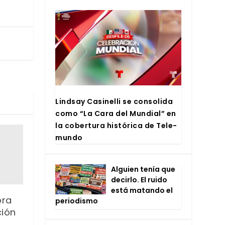
Lind­say Casi­ne­lli se con­so­li­da
como “La Cara del Mun­dial” en
la cober­tu­ra his­tó­ri­ca de Tele­
mun­do
Alguien tenía que
decir­lo. El rui­do
está matan­do el
bra
perio­dis­mo
ción