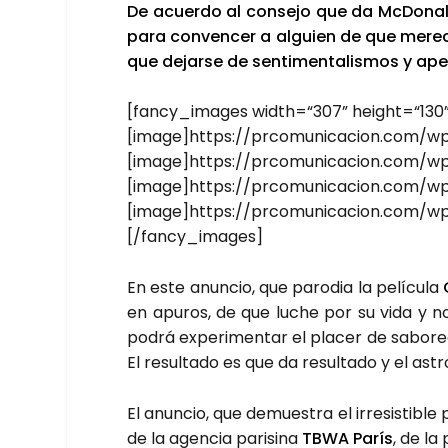
De acuer­do al con­se­jo que da McDo­nal­
para con­ven­cer a alguien de que mere­c
que dejar­se de sen­ti­men­ta­lis­mos y ape­l
[fancy_images width=“307” height=“130
[image]https://prcomunicacion.com/w
[image]https://prcomunicacion.com/wp
[image]https://prcomunicacion.com/wp
[image]https://prcomunicacion.com/wp
[/fancy_images]
En este anun­cio, que paro­dia la pelí­cu­la
en apu­ros, de que luche por su vida y no 
podrá expe­ri­men­tar el pla­cer de sabo­re
El resul­ta­do es que da resul­ta­do y el astro
El anun­cio, que demues­tra el irre­sis­ti­bl
de la agen­cia pari­si­na
TBWA París
, de la