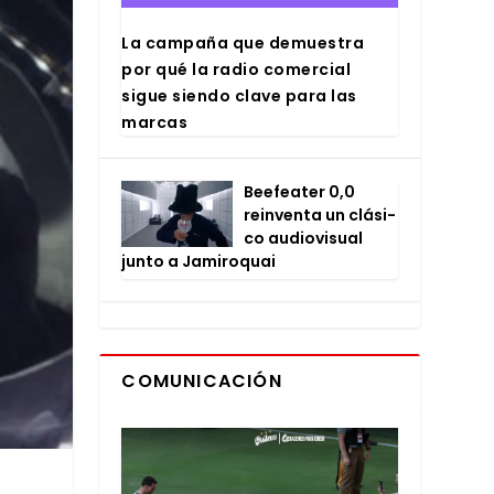
La cam­pa­ña que demues­tra
por qué la radio comer­cial
sigue sien­do cla­ve para las
mar­cas
Bee­fea­ter 0,0
rein­ven­ta un clá­si­
co audio­vi­sual
jun­to a Jami­ro­quai
COMUNICACIÓN