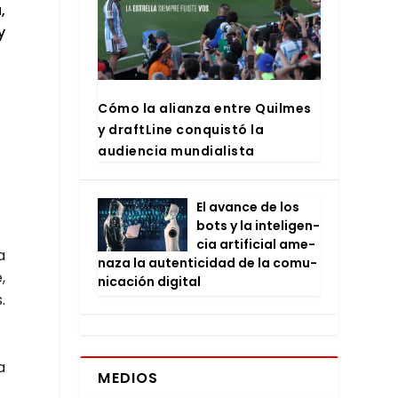
,
y
Cómo la alian­za entre Quil­mes
y draftLi­ne con­quis­tó la
audien­cia mun­dia­lis­ta
El avan­ce de los
bots y la inte­li­gen­
cia arti­fi­cial ame­
a
na­za la auten­ti­ci­dad de la comu­
,
ni­ca­ción digi­tal
.
a
MEDIOS