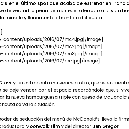
d’s en el últi­mo spot que aca­ba de estre­nar en Fran­cia
e de ver­dad la pena per­ma­ne­cer afe­rra­do a la vida ha
ar sim­ple y lla­na­men­te al sen­ti­do del gus­to.
”]
p-content/uploads/2016/07/mc4.jpg[/image]
-content/uploads/2016/07/mc2.jpg[/image]
-content/uploads/2016/07/mc3.jpg[/image]
-content/uploads/2016/07/mc.jpg[/image]
Gra­vity
, un astro­nau­ta con­ven­ce a otro, que se encuen­tr
se deje ven­cer por el espa­cio recor­dán­do­le que, si vive
ar la nue­va ham­bur­gue­sa tri­ple con que­so de McDonald’s
­nau­ta sal­va la situa­ción.
e poder de seduc­ción del menú de McDo­nal­d’s, lle­va la fir­m
 pro­duc­to­ra
Moon­walk Film
y del direc­tor
Ben Gre­gor
.