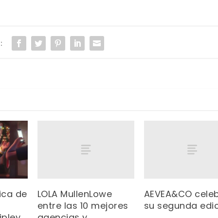
:
LOLA MullenLowe
AEVEA&CO cele
ica de
entre las 10 mejores
su segunda edi
agencias y
ipley