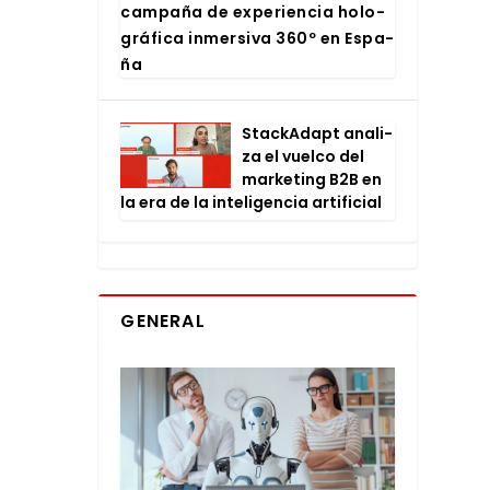
cam­pa­ña de expe­rien­cia holo­
grá­fi­ca inmer­si­va 360º en Espa­
ña
Stac­kA­dapt ana­li­
za el vuel­co del
mar­ke­ting B2B en
la era de la inte­li­gen­cia arti­fi­cial
GENERAL