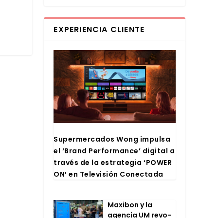
EXPERIENCIA CLIENTE
Super­mer­ca­dos Wong impul­sa
el ‘Brand Per­for­man­ce’ digi­tal a
tra­vés de la estra­te­gia ‘POWER
ON’ en Tele­vi­sión Conec­ta­da
Maxi­bon y la
agen­cia UM revo­