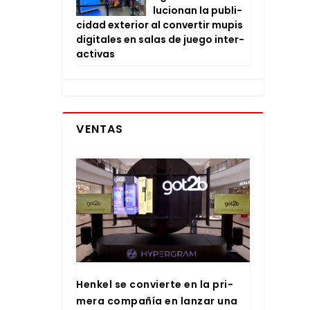
lu­cio­nan la publi­
ci­dad exte­rior al con­ver­tir mupis
digi­ta­les en salas de jue­go inter­
ac­ti­vas
VENTAS
Hen­kel se con­vier­te en la pri­
me­ra com­pa­ñía en lan­zar una