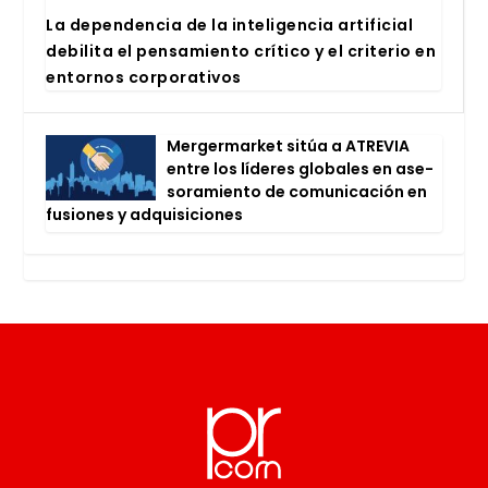
La depen­den­cia de la inte­li­gen­cia arti­fi­cial
debi­li­ta el pen­sa­mien­to crí­ti­co y el cri­te­rio en
entor­nos cor­po­ra­ti­vos
Mer­ger­mar­ket sitúa a ATRE­VIA
entre los líde­res glo­ba­les en ase­
so­ra­mien­to de comu­ni­ca­ción en
fusio­nes y adqui­si­cio­nes