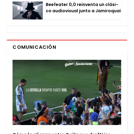
Bee­fea­ter 0,0 rein­ven­ta un clá­si­
co audio­vi­sual jun­to a Jami­ro­quai
COMUNICACIÓN