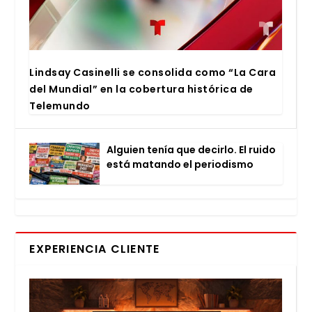
Lind­say Casi­ne­lli se con­so­li­da como “La Cara
del Mun­dial” en la cober­tu­ra his­tó­ri­ca de
Tele­mun­do
Alguien tenía que decir­lo. El rui­do
está matan­do el perio­dis­mo
EXPERIENCIA CLIENTE