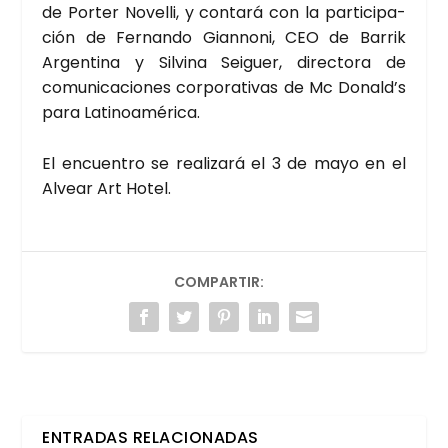
de Por­ter Nove­lli, y con­ta­rá con la par­ti­ci­pa­
ción de Fer­nan­do Gian­no­ni, CEO de Barrik
Argen­ti­na y Sil­vi­na Sei­guer, direc­to­ra de
comu­ni­ca­cio­nes cor­po­ra­ti­vas de Mc Donald’s
para Lati­noa­mé­ri­ca.
El encuen­tro se rea­li­za­rá el 3 de mayo en el
Alvear Art Hotel.
COMPARTIR:
ENTRADAS RELACIONADAS