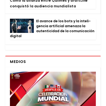
Cómo la alian­za entre Quil­mes y draftLi­ne
con­quis­tó la audien­cia mun­dia­lis­ta
El avan­ce de los bots y la inte­li­
gen­cia arti­fi­cial ame­na­za la
auten­ti­ci­dad de la comu­ni­ca­ción
digi­tal
MEDIOS