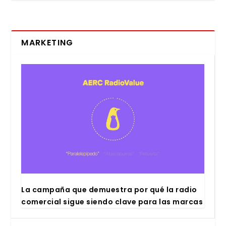
MARKETING
La cam­pa­ña que demues­tra por qué la radio
comer­cial sigue sien­do cla­ve para las mar­cas