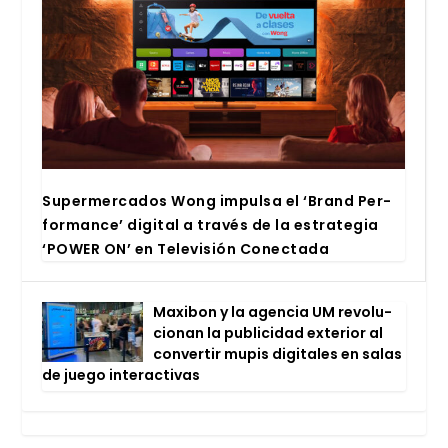
Super­mer­ca­dos Wong impul­sa el ‘Brand Per­
for­man­ce’ digi­tal a tra­vés de la estra­te­gia
‘POWER ON’ en Tele­vi­sión Conec­ta­da
Maxi­bon y la agen­cia UM revo­lu­
cio­nan la publi­ci­dad exte­rior al
con­ver­tir mupis digi­ta­les en salas
de jue­go inter­ac­ti­vas