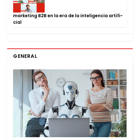
mar­ke­ting B2B en la era de la inte­li­gen­cia arti­fi­
cial
GENERAL