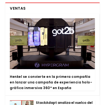
VENTAS
Hen­kel se con­vier­te en la pri­me­ra com­pa­ñía
en lan­zar una cam­pa­ña de expe­rien­cia holo­
grá­fi­ca inmer­si­va 360º en Espa­ña
Stac­kA­dapt ana­li­za el vuel­co del