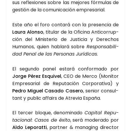
sus refle­xio­nes sobre las mejo­res fór­mu­las de
ges­tión de la comu­ni­ca­ción empre­sa­rial.
Este año el foro con­ta­rá con la pre­sen­cia de
Lau­ra Alon­so
, titu­lar de la Ofi­ci­na Anti­co­rrup­
ción del Minis­te­rio de Jus­ti­cia y Dere­chos
Huma­nos, quien habla­rá sobre
Res­pon­sa­bi­li­
dad Penal de las Per­so­nas Jurí­di­cas
.
El segun­do panel esta­rá con­for­ma­do por
Jor­ge Pérez Esqui­vel
, CEO de Mer­co (Moni­tor
Empre­sa­rial de Repu­tación Cor­po­ra­ti­va) y
Pedro Miguel Casa­do Case­ro
, senior con­sul­
tant y public affairs de Atre­via Espa­ña.
El ter­cer blo­que, deno­mi­na­do
Capi­tal Repu­
tacio­nal: Casos de éxi­to
, será mode­ra­do por
Aldo Lepo­rat­ti
, part­ner & mana­ging direc­tor