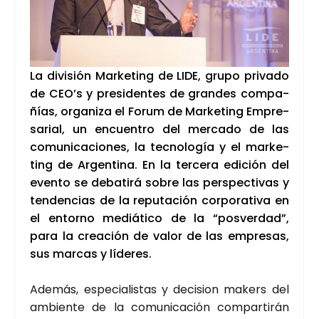
La divi­sión Mar­ke­ting de LIDE,
gru­po pri­va­do
de CEO’s y pre­si­den­tes de gran­des com­pa­
ñías, o
rga­ni­za el Forum de Mar­ke­ting Empre­
sa­rial, un encuen­tro del mer­ca­do de las
comu­ni­ca­cio­nes, la tec­no­lo­gía y el mar­ke­
ting de Argen­ti­na. En la ter­ce­ra edi­ción del
even­to se deba­ti­rá sobre las pers­pec­ti­vas y
ten­den­cias de la repu­tación cor­po­ra­ti­va en
el entorno mediá­ti­co de la “pos­ver­dad”,
para la crea­ción de valor de las empre­sas,
sus mar­cas y líde­res.
Ade­más, espe­cia­lis­tas y deci­sion makers del
ambien­te de la comu­ni­ca­ción com­par­ti­rán