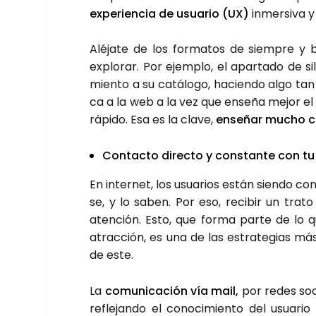
expe­rien­cia de usua­rio (UX)
inmer­si­va y
Alé­ja­te de los for­ma­tos de siem­pre y 
explo­rar. Por ejem­plo, el apar­ta­do de s
mien­to a su catá­lo­go, hacien­do algo tan
ca a la web a la vez que ense­ña mejor el p
rápi­do. Esa es la cla­ve,
ense­ñar mucho 
Con­tac­to direc­to y cons­tan­te con tu
En inter­net, los usua­rios están sien­do c
se, y lo saben. Por eso, reci­bir un tra­t
aten­ción. Esto, que for­ma par­te de l
atrac­ción, es una de las estra­te­gias más 
de este.
La
comu­ni­ca­ción vía mail,
por redes socia
refle­jan­do el cono­ci­mien­to del usua­ri