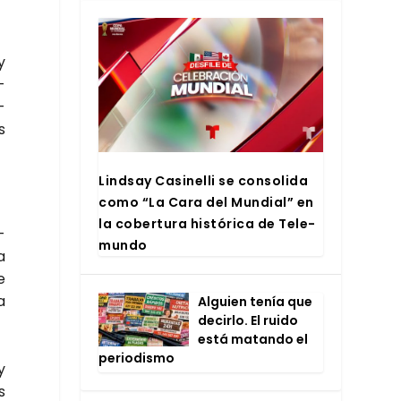
y
­
­
s
Lind­say Casi­ne­lli se con­so­li­da
como “La Cara del Mun­dial” en
la cober­tu­ra his­tó­ri­ca de Tele­
­
mun­do
a
e
a
Alguien tenía que
decir­lo. El rui­do
está matan­do el
perio­dis­mo
y
s