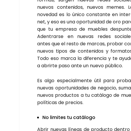
nue­vos con­te­ni­dos, nue­vos memes. L
nove­dad es lo úni­co cons­tan­te en inter
net, y eso es una opor­tu­ni­dad de oro par
que tu empre­sa de mue­bles des­pun­te
Aden­trar­se en nue­vas redes socia­le
antes que el res­to de mar­cas, pro­bar co
nue­vos tipos de con­te­ni­dos y for­ma­tos
Todo eso mar­ca la dife­ren­cia y te ayu­d
a abrir­te paso ante un nue­vo públi­co.
Es algo espe­cial­men­te útil para pro­ba
nue­vas opor­tu­ni­da­des de nego­cio, suma
nue­vos pro­duc­tos a tu catá­lo­go de mue­b
polí­ti­cas de pre­cios.
No limi­tes tu catá­lo­go
Abrir nue­vas líneas de pro­duc­to den­t