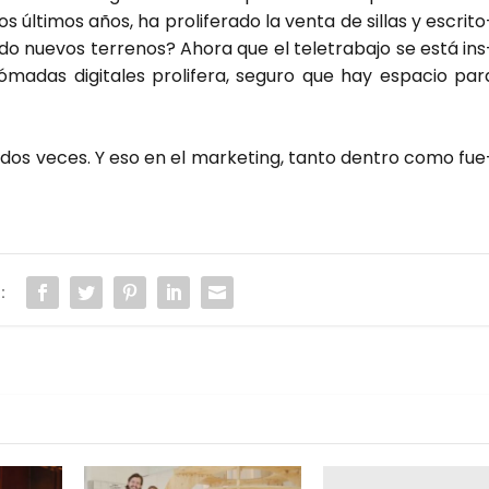
lti­mos años, ha pro­li­fe­ra­do la ven­ta de sillas y escri­to
o nue­vos terre­nos? Aho­ra que el tele­tra­ba­jo se está ins
óma­das digi­ta­les pro­li­fe­ra, segu­ro que hay espa­cio par
dos veces. Y eso en el mar­ke­ting, tan­to den­tro como fue
: