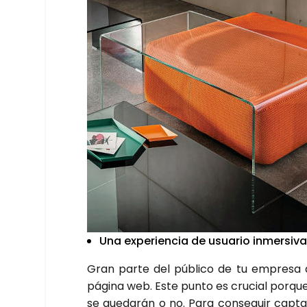
Una expe­rien­cia de usua­rio inmer­si­va
Gran par­te del públi­co de tu empre­sa
pági­na web. Este pun­to es cru­cial por­que,
se que­da­rán o no. Para con­se­guir cap­ta