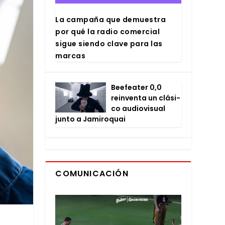
La cam­pa­ña que demues­tra
por qué la radio comer­cial
sigue sien­do cla­ve para las
mar­cas
Bee­fea­ter 0,0
rein­ven­ta un clá­si­
co audio­vi­sual
jun­to a Jami­ro­quai
COMUNICACIÓN