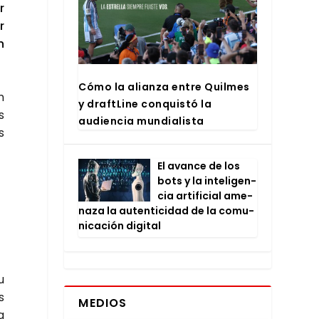
r
r
n
Cómo la alian­za entre Quil­mes
n
y draftLi­ne con­quis­tó la
s
audien­cia mun­dia­lis­ta
s
El avan­ce de los
bots y la inte­li­gen­
cia arti­fi­cial ame­
na­za la auten­ti­ci­dad de la comu­
ni­ca­ción digi­tal
u
s
MEDIOS
a