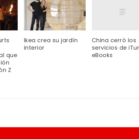
China cerró los
urts
Ikea crea su jardín
servicios de iTu
interior
eBooks
al que
sión
ón Z