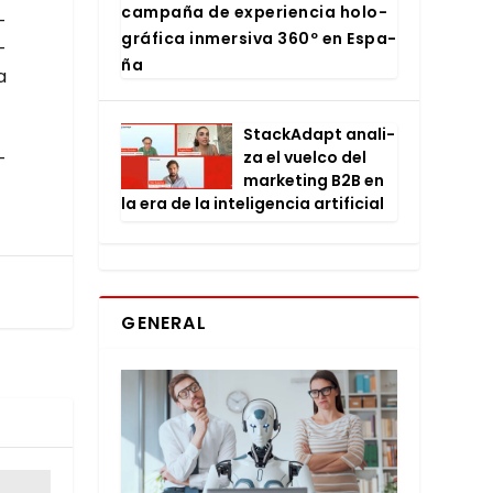
cam­pa­ña de expe­rien­cia holo­
­
grá­fi­ca inmer­si­va 360º en Espa­
­
ña
a
Stac­kA­dapt ana­li­
za el vuel­co del
­
mar­ke­ting B2B en
la era de la inte­li­gen­cia arti­fi­cial
GENERAL