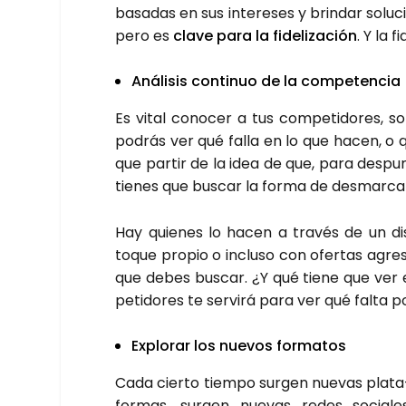
basa­das en sus intere­ses y brin­dar solu­ci
pero es
cla­ve para la fide­li­za­ción
. Y la f
Aná­li­sis con­ti­nuo de la com­pe­ten­cia
Es vital cono­cer a tus com­pe­ti­do­res, 
podrás ver qué falla en lo que hacen, o q
que par­tir de la idea de que, para des­pun
tie­nes que bus­car la for­ma de des­mar­car­
Hay quie­nes lo hacen a tra­vés de un di
toque pro­pio o inclu­so con ofer­tas agre­
que debes bus­car. ¿Y qué tie­ne que ver 
pe­ti­do­res te ser­vi­rá para ver qué fal­ta
Explo­rar los nue­vos for­ma­tos
Cada cier­to tiem­po sur­gen nue­vas pla­ta
for­mas, sur­gen nue­vas redes socia­les