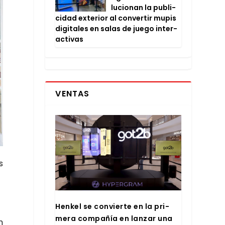
lu­cio­nan la publi­
ci­dad exte­rior al con­ver­tir mupis
digi­ta­les en salas de jue­go inter­
ac­ti­vas
VENTAS
s
Hen­kel se con­vier­te en la pri­
me­ra com­pa­ñía en lan­zar una
n