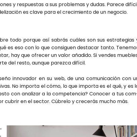
o­nes y res­pues­tas a sus pro­ble­mas y dudas. Pare­ce difí­cil
ide­li­za­ción es cla­ve para el cre­ci­mien­to de un nego­cio.
sobre todo por­que así sabrás cuá­les son sus estra­te­gias 
ué es eso con lo que con­si­guen des­ta­car tan­to. Tene­mo
­tar, hay que ofre­cer un valor aña­di­do. Si ven­des mue­bles
te del res­to, aun­que parez­ca difí­cil.
se­ño inno­va­dor en su web, de una comu­ni­ca­ción con u
si­vas. No impor­ta el cómo, lo que impor­ta es el qué, y es l
esto con ana­li­zar a la com­pe­ten­cia? Cono­cer a tus com
 por cubrir en el sec­tor. Cúbre­lo y cre­ce­rás mucho más.
­
,