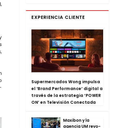
,
EXPERIENCIA CLIENTE
y
s
,
n
o
Super­mer­ca­dos Wong impul­sa
­
el ‘Brand Per­for­man­ce’ digi­tal a
tra­vés de la estra­te­gia ‘POWER
ON’ en Tele­vi­sión Conec­ta­da
Maxi­bon y la
agen­cia UM revo­