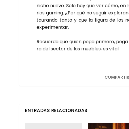
nicho nue­vo. Solo hay que ver cómo, en los ú
rios gaming. ¿Por qué no seguir explo­ran­d
tau­ran­do tan­to y que la figu­ra de los n
expe­ri­men­tar.
Recuer­da que quien pega pri­me­ro, pega 
ra del sec­tor de los mue­bles, es vital.
COMPARTIR
ENTRADAS RELACIONADAS