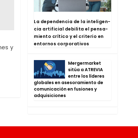
La depen­den­cia de la inte­li­gen­
cia arti­fi­cial debi­li­ta el pen­sa­
mien­to crí­ti­co y el cri­te­rio en
entor­nos cor­po­ra­ti­vos
nes y
Mer­ger­mar­ket
sitúa a ATRE­VIA
entre los líde­res
glo­ba­les en ase­so­ra­mien­to de
comu­ni­ca­ción en fusio­nes y
adqui­si­cio­nes