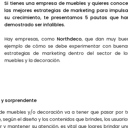
Si tie­nes una empre­sa de mue­bles y quie­res cono­ce
las mejo­res estra­te­gias de mar­ke­ting para impul­sa
su cre­ci­mien­to, te pre­sen­ta­mos 5 pau­tas que ha
demos­tra­do ser infa­li­bles.
Hay empre­sas, como
North­de­co
, que dan muy bue
ejem­plo de cómo se debe expe­ri­men­tar con bue­na
estra­te­gias de mar­ke­ting den­tro del sec­tor de lo
mue­bles y la deco­ra­ción.
 y sor­pren­den­te
 de mue­bles y/o deco­ra­ción va a tener que pasar por t
 según el dise­ño y los con­te­ni­dos que brin­des, los usua­rio
r y man­te­ner su aten­ción, es vital que logres brin­dar un