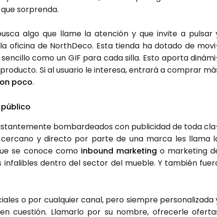
 que sor­pren­da.
bus­ca algo que lla­me la aten­ción y que invi­te a pul­sar 
illa ofi­ci­na de North­De­co. Esta tien­da ha dota­do de movi
 sen­ci­llo como un GIF para cada silla. Esto apor­ta diná­mi
ro­duc­to. Si al usua­rio le intere­sa, entra­rá a com­prar má
con poco
.
 públi­co
ons­tan­te­men­te bom­bar­dea­dos con publi­ci­dad de toda cla
o cer­cano y direc­to por par­te de una mar­ca les lla­ma l
o que se cono­ce como
inbound mar­ke­ting
o mar­ke­ting d
infa­li­bles den­tro del sec­tor del mue­ble. Y tam­bién fue­r
­les o por cual­quier canal, pero siem­pre per­so­na­li­za­da 
o en cues­tión. Lla­mar­lo por su nom­bre, ofre­cer­le ofer­ta