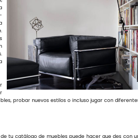
a
­
a
.
s
n
.
a
r
r
les, pro­bar nue­vos esti­los o inclu­so jugar con dife­ren­te
ro de tu catá­lo­go de mue­bles pue­de hacer que des con u