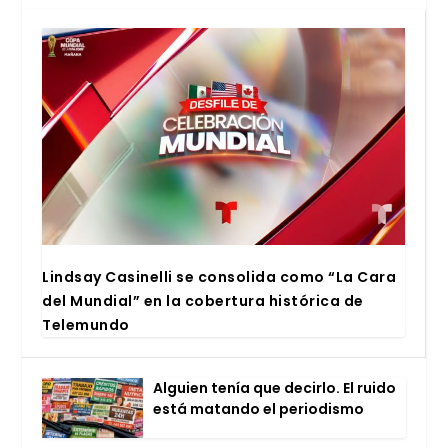
Lind­say Casi­ne­lli se con­so­li­da como “La Cara
del Mun­dial” en la cober­tu­ra his­tó­ri­ca de
Tele­mun­do
Alguien tenía que decir­lo. El rui­do
está matan­do el perio­dis­mo