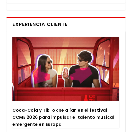
EXPERIENCIA CLIENTE
Coca-Cola y Tik­Tok se alían en el fes­ti­val
CCME 2026 para impul­sar el talen­to musi­cal
emer­gen­te en Euro­pa