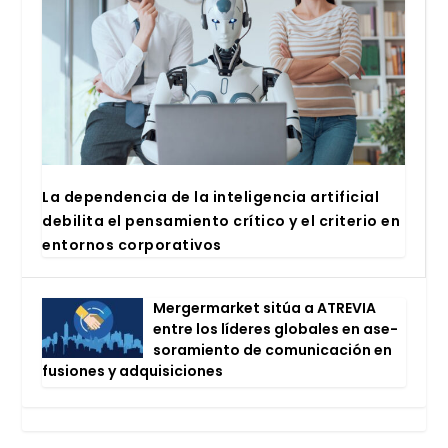
La depen­den­cia de la inte­li­gen­cia arti­fi­cial
debi­li­ta el pen­sa­mien­to crí­ti­co y el cri­te­rio en
entor­nos cor­po­ra­ti­vos
Mer­ger­mar­ket sitúa a ATRE­VIA
entre los líde­res glo­ba­les en ase­
so­ra­mien­to de comu­ni­ca­ción en
fusio­nes y adqui­si­cio­nes