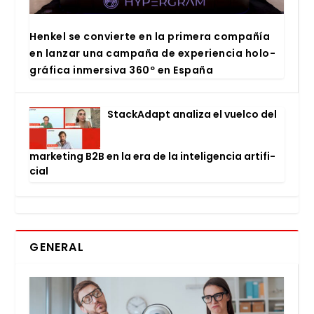
Hen­kel se con­vier­te en la pri­me­ra com­pa­ñía
en lan­zar una cam­pa­ña de expe­rien­cia holo­
grá­fi­ca inmer­si­va 360º en Espa­ña
Stac­kA­dapt ana­li­za el vuel­co del
mar­ke­ting B2B en la era de la inte­li­gen­cia arti­fi­
cial
GENERAL