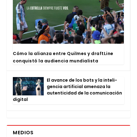
Cómo la alian­za entre Quil­mes y draftLi­ne
con­quis­tó la audien­cia mun­dia­lis­ta
El avan­ce de los bots y la inte­li­
gen­cia arti­fi­cial ame­na­za la
auten­ti­ci­dad de la comu­ni­ca­ción
digi­tal
MEDIOS