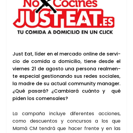
Just Eat, líder en el mer­ca­do onli­ne de ser­vi­
cio de comi­da a domi­ci­lio, tie­ne des­de el
vier­nes 21 de agos­to una per­so­na real­men­
te espe­cial ges­tio­nan­do sus redes socia­les,
la madre de su actual com­mu­nity mana­ger.
¿Qué pasa­rá? ¿Cam­bia­rá cuán­to y qué
piden los comen­sa­les?
La cam­pa­ña inclu­ye dife­ren­tes accio­nes,
como des­cuen­tos y con­cur­sos a los que
Mamá CM ten­drá que hacer fren­te y en las