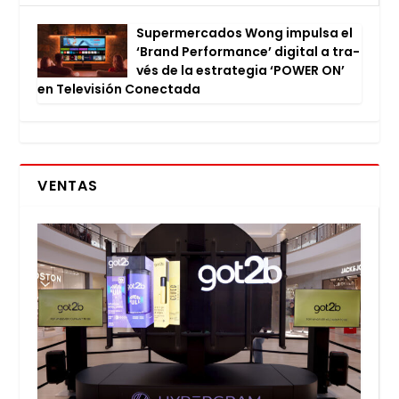
Super­mer­ca­dos Wong impul­sa el
‘Brand Per­for­man­ce’ digi­tal a tra­
vés de la estra­te­gia ‘POWER ON’
en Tele­vi­sión Conec­ta­da
VENTAS