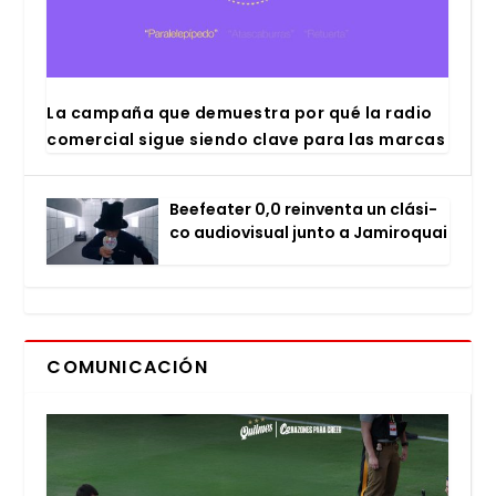
La cam­pa­ña que demues­tra por qué la radio
comer­cial sigue sien­do cla­ve para las mar­cas
Bee­fea­ter 0,0 rein­ven­ta un clá­si­
co audio­vi­sual jun­to a Jami­ro­quai
COMUNICACIÓN