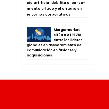
cia arti­fi­cial debi­li­ta el pen­sa­
mien­to crí­ti­co y el cri­te­rio en
entor­nos cor­po­ra­ti­vos
Mer­ger­mar­ket
sitúa a ATRE­VIA
entre los líde­res
glo­ba­les en ase­so­ra­mien­to de
comu­ni­ca­ción en fusio­nes y
adqui­si­cio­nes