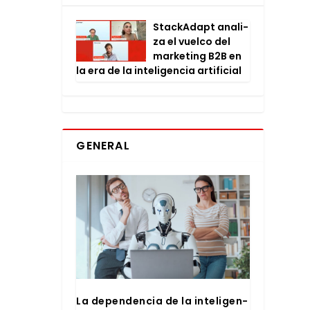
Stac­kA­dapt ana­li­
za el vuel­co del
mar­ke­ting B2B en
la era de la inte­li­gen­cia arti­fi­cial
GENERAL
La depen­den­cia de la inte­li­gen­