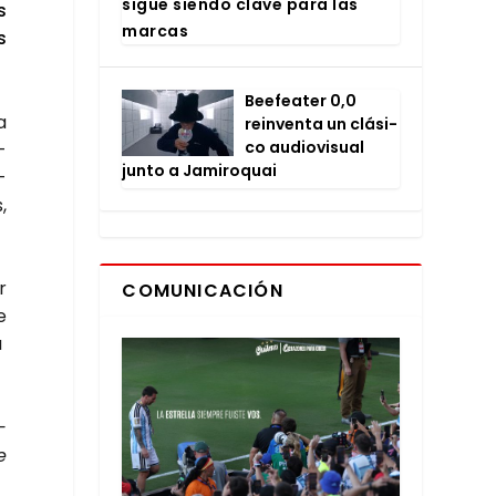
sigue sien­do cla­ve para las
s
mar­cas
s
Bee­fea­ter 0,0
a
rein­ven­ta un clá­si­
co audio­vi­sual
­
jun­to a Jami­ro­quai
­
,
r
COMUNICACIÓN
e
a
­
e