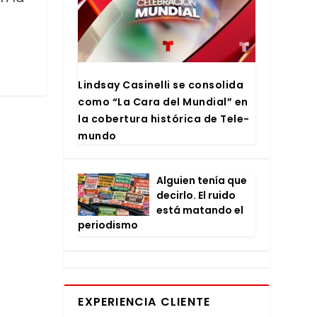
Lind­say Casi­ne­lli se con­so­li­da
como “La Cara del Mun­dial” en
la cober­tu­ra his­tó­ri­ca de Tele­
mun­do
Alguien tenía que
decir­lo. El rui­do
está matan­do el
perio­dis­mo
EXPERIENCIA CLIENTE