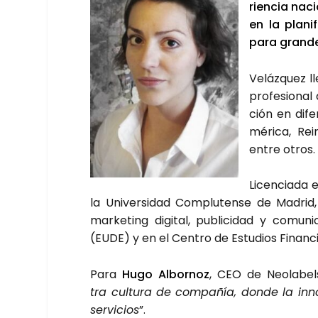
rien­cia nacio
en la pla­ni
para gran­d
Veláz­quez l
pro­fe­sio­na
ción en dife­
mé­ri­ca, Re
entre otros.
Licen­cia­da e
la Uni­ver­si­dad Com­plu­ten­se de Madrid
mar­ke­ting digi­tal, publi­ci­dad y comu
(EUDE) y en el Cen­tro de Estu­dios Finan­ci
Para
Hugo Albor­noz
, CEO de Neo­la­bels
tra cul­tu­ra de com­pa­ñía, don­de la inno
ser­vi­cios
”.