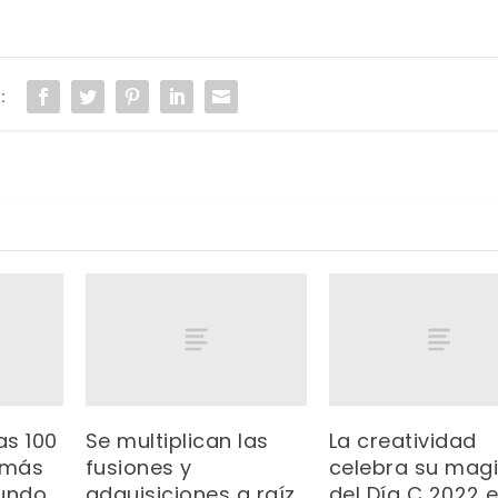
:
as 100
Se multiplican las
La creatividad
 más
fusiones y
celebra su mag
mundo
adquisiciones a raíz
del Día C 2022 e