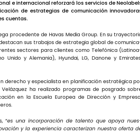
­nal e inter­na­cio­nal refor­za­rá los ser­vi­cios de Neo­la­bel
­fi­ca­ción de estra­te­gias de comu­ni­ca­ción inno­va­do­ra
es cuen­tas.
le­ga pro­ce­den­te de Havas Media Group. En su tra­yec­to­ri
l des­ta­can sus tra­ba­jos de estra­te­gia glo­bal de comu­ni­ca
ren­tes sec­to­res para clien­tes como Tele­fó­ni­ca (Lati­noa
i­no Uni­do y Ale­ma­nia), Hyun­dai, LG, Dano­ne y Emi­ra­tes
n dere­cho y espe­cia­lis­ta en pla­ni­fi­ca­ción estra­té­gi­ca po
, Veláz­quez ha rea­li­za­do pro­gra­mas de pos­gra­do sobr
­ni­ca­ción en la Escue­la Euro­pea de Direc­ción y Empre­s
e­ros.
, “
es una incor­po­ra­ción de talen­to que apo­ya nues
­va­ción y la expe­rien­cia carac­te­ri­zan nues­tra ofer­ta d