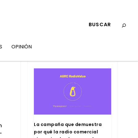
S
OPINIÓN
MARKETING
La cam­pa­ña que demues­tra
n
por qué la radio comer­cial
­