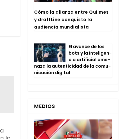
Cómo la alian­za entre Quil­mes
y draftLi­ne con­quis­tó la
audien­cia mun­dia­lis­ta
El avan­ce de los
bots y la inte­li­gen­
cia arti­fi­cial ame­
na­za la auten­ti­ci­dad de la comu­
ni­ca­ción digi­tal
MEDIOS
ia
n la