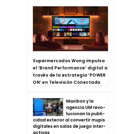
Super­mer­ca­dos Wong impul­sa
el ‘Brand Per­for­man­ce’ digi­tal a
tra­vés de la estra­te­gia ‘POWER
ON’ en Tele­vi­sión Conec­ta­da
Maxi­bon y la
agen­cia UM revo­
lu­cio­nan la publi­
ci­dad exte­rior al con­ver­tir mupis
digi­ta­les en salas de jue­go inter­
ac­ti­vas