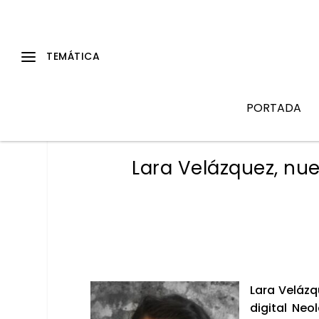
PORTADA
Lara Velázquez, nue
Lara Veláz­q
digi­tal Neo