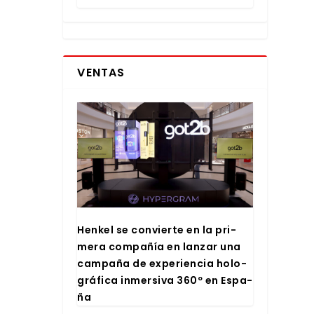
VENTAS
Hen­kel se con­vier­te en la pri­
me­ra com­pa­ñía en lan­zar una
cam­pa­ña de expe­rien­cia holo­
grá­fi­ca inmer­si­va 360º en Espa­
ña