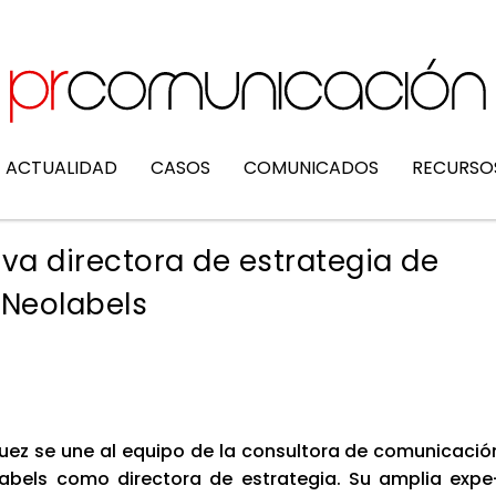
ACTUALIDAD
CASOS
COMUNICADOS
RECURSO
va directora de estrategia de
Neolabels
uez se une al equi­po de la con­sul­to­ra de comu­ni­ca­ció
­la­bels como direc­to­ra de estra­te­gia. Su amplia expe