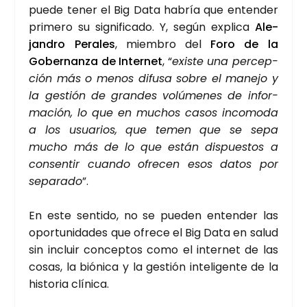
pue­de tener el Big Data habría que enten­der
pri­me­ro su sig­ni­fi­ca­do. Y, según expli­ca
Ale­
jan­dro Pera­les
, miem­bro del
Foro de la
Gober­nan­za de Inter­net
, “
exis­te una per­cep­
ción más o menos difu­sa sobre el mane­jo y
la ges­tión de gran­des volú­me­nes de infor­
ma­ción, lo que en muchos casos inco­mo­da
a los usua­rios, que temen que se sepa
mucho más de lo que están dis­pues­tos a
con­sen­tir cuan­do ofre­cen esos datos por
sepa­ra­do
”.
En este sen­ti­do, no se pue­den enten­der las
opor­tu­ni­da­des que ofre­ce el Big Data en salud
sin incluir con­cep­tos como el inter­net de las
cosas, la bió­ni­ca y la ges­tión inte­li­gen­te de la
his­to­ria clí­ni­ca.