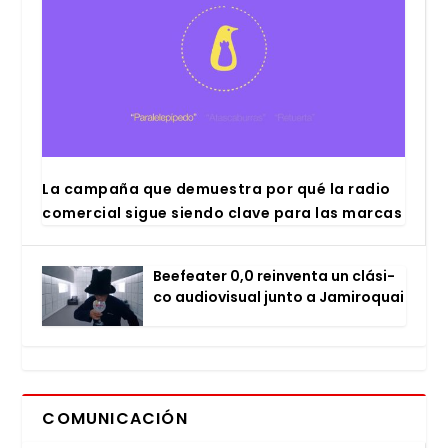
La cam­pa­ña que demues­tra por qué la radio
comer­cial sigue sien­do cla­ve para las mar­cas
Bee­fea­ter 0,0 rein­ven­ta un clá­si­
co audio­vi­sual jun­to a Jami­ro­quai
COMUNICACIÓN