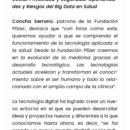
des y Ries­gos del Big Data en Salud
.
Con­cha Serrano
, patro­na de la Fun­da­ción
Pfi­zer, des­ta­ca que “
con foros como este,
que­re­mos ayu­dar a que se com­pren­da el
fun­cio­na­mien­to de la tec­no­lo­gía apli­ca­da a
la salud. Des­de la Fun­da­ción Pfi­zer cree­mos
en la evo­lu­ción de la medi­ci­na gra­cias al
desa­rro­llo tec­no­ló­gi­co. Las tec­no­lo­gías
actua­les ace­le­ran y trans­for­man el cono­ci­
mien­to sobre el ser humano y todo lo rela­
cio­na­do con el amplio cam­po de la clí­ni­ca
”.
La tec­no­lo­gía digi­tal ha logra­do crear un nue­
vo entorno en el que se pue­den desa­rro­llar
ideas y pro­yec­tos nue­vos y dife­ren­tes a lo que
cono­cía­mos has­ta aho­ra, es decir, “
se ha