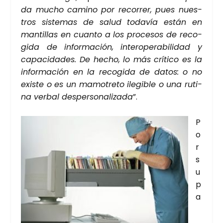
da mucho camino por reco­rrer, pues nues­
tros sis­te­mas de salud toda­vía están en
man­ti­llas en cuan­to a los pro­ce­sos de reco­
gi­da de infor­ma­ción, inter­ope­ra­bi­li­dad y
capa­ci­da­des. De hecho, lo más crí­ti­co es la
infor­ma­ción en la reco­gi­da de datos: o no
exis­te o es un mamo­tre­to ile­gi­ble o una ruti­
na ver­bal des­per­so­na­li­za­da
”.
P
o
r
s
u
p
a