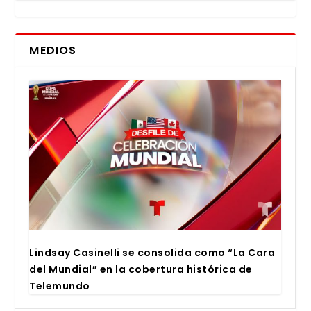
MEDIOS
Lind­say Casi­ne­lli se con­so­li­da como “La Cara
del Mun­dial” en la cober­tu­ra his­tó­ri­ca de
Tele­mun­do