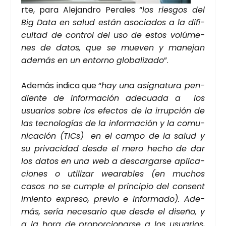
r­te, para Ale­jan­dro Pera­les “
los ries­gos del
Big Data en salud están aso­cia­dos a la difi­
cul­tad de con­trol del uso de estos volú­me­
nes de datos, que se mue­ven y mane­jan
ade­más en un entorno glo­ba­li­za­do
”.
Ade­más indi­ca que “
hay una asig­na­tu­ra pen­
dien­te de infor­ma­ción ade­cua­da a los
usua­rios sobre los efec­tos de la irrup­ción de
las tec­no­lo­gías de la infor­ma­ción y la comu­
ni­ca­ción (TICs) en el cam­po de la salud y
su pri­va­ci­dad des­de el mero hecho de dar
los datos en una web a des­car­gar­se apli­ca­
cio­nes o uti­li­zar wea­ra­bles (en muchos
casos no se cum­ple el prin­ci­pio del con­sen­t
i­mien­to expre­so, pre­vio e infor­ma­do). Ade­
más, sería nece­sa­rio que des­de el dise­ño, y
a la hora de
pro­por­cio­nar­se a los usua­rios,