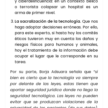
y ciber­de­lin­cuen­cia: en un con­tex­to béli­co
o terro­ris­ta colap­sar un hos­pi­tal es un
arma de pri­mer nivel.
La sacra­li­za­ción de la tec­no­lo­gía.
Que nos
haga adop­tar deci­sio­nes erró­neas. Por ello,
para este exper­to, si has­ta hoy los comi­tés
éti­cos tuvie­ron muy en cuen­ta los daños y
ries­gos físi­cos para huma­nos y ani­ma­les,
hoy el tra­ta­mien­to de la infor­ma­ción debe
ocu­par el lugar que le corres­pon­de en su
tarea.
Por su par­te, Bor­ja Adsua­ra seña­la que “
si
bien es cier­to que la tec­no­lo­gía va siem­pre
por delan­te de las leyes, estas tie­nen que
apor­tar segu­ri­dad jurí­di­ca don­de no lle­ga la
segu­ri­dad tec­no­ló­gi­ca. Las leyes no pue­den
evi­tar que se pro­duz­can vio­la­cio­nes de la
pri­va­ci­dad de los pacien­tes (de sus datos),