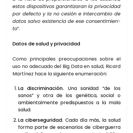
estos dis­po­si­ti­vos garan­ti­za­ran la pri­va­ci­dad
por defec­to y la no cesión e inter­cam­bio de
datos sal­vo exis­ten­cia de ese con­sen­ti­mien­
to
”.
Datos de salud y pri­va­ci­dad
Como prin­ci­pa­les preo­cu­pa­cio­nes sobre el
uso no ade­cua­do del Big Data en salud, Ricard
Mar­tí­nez hace la siguien­te enu­me­ra­ción:
La dis­cri­mi­na­ción.
Una sani­dad “de los
sanos” y otra de los gené­ti­ca, social o
ambien­tal­men­te pre­dis­pues­tos a la mala
salud.
La ciber­se­gu­ri­dad.
Cada día más, la salud
for­ma par­te de esce­na­rios de ciber­gue­rra