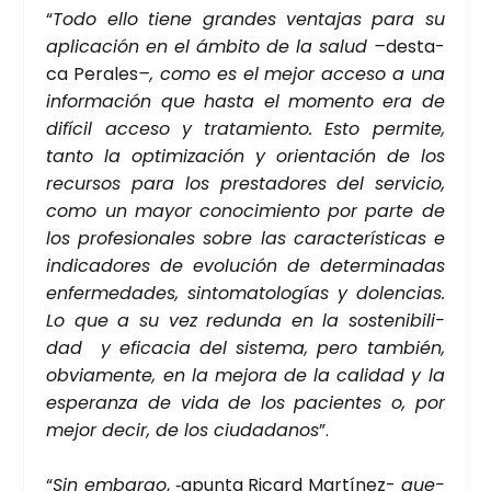
“
Todo ello tie­ne gran­des ven­ta­jas para su
apli­ca­ción en el ámbi­to de la salud –
des­ta­
ca Pera­les
–
, como es el mejor acce­so a una
infor­ma­ción que has­ta el momen­to era de
difí­cil acce­so y tra­ta­mien­to. Esto per­mi­te,
tan­to la opti­mi­za­ción y orien­ta­ción de los
recur­sos para los pres­ta­do­res
del ser­vi­cio,
como un mayor cono­ci­mien­to por par­te de
los pro­fe­sio­na­les sobre las carac­te­rís­ti­cas e
indi­ca­do­res de evo­lu­ción de deter­mi­na­das
enfer­me­da­des, sin­to­ma­to­lo­gías y dolen­cias.
Lo que a su vez redun­da en la sos­te­ni­bi­li­
dad y efi­ca­cia del sis­te­ma, pero tam­bién,
obvia­men­te, en la mejo­ra de la cali­dad y la
espe­ran­za de vida de los pacien­tes o, por
mejor decir, de los ciu­da­da­nos
”.
“
Sin embar­go
, ‑apun­ta Ricard Mar­tí­nez-
que­