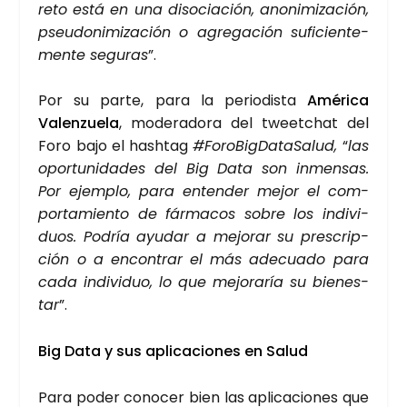
reto está en una diso­cia­ción, ano­ni­mi­za­ción,
pseu­do­ni­mi­za­ción o agre­ga­ción sufi­cien­te­
men­te segu­ras
”.
Por su par­te, para la perio­dis­ta
Amé­ri­ca
Valen­zue­la
, mode­ra­do­ra del tweet­chat del
Foro bajo el hash­tag
#Foro­Big­Da­ta­Sa­lud,
“
las
opor­tu­ni­da­des del Big Data son inmen­sas.
Por ejem­plo, para enten­der mejor el com­
por­ta­mien­to de fár­ma­cos sobre los indi­vi­
duos. Podría ayu­dar a mejo­rar su pres­crip­
ción o a encon­trar el más ade­cua­do para
cada indi­vi­duo, lo que mejo­ra­ría su bien­es­
tar
”.
Big Data y sus apli­ca­cio­nes en Salud
Para poder cono­cer bien las apli­ca­cio­nes que