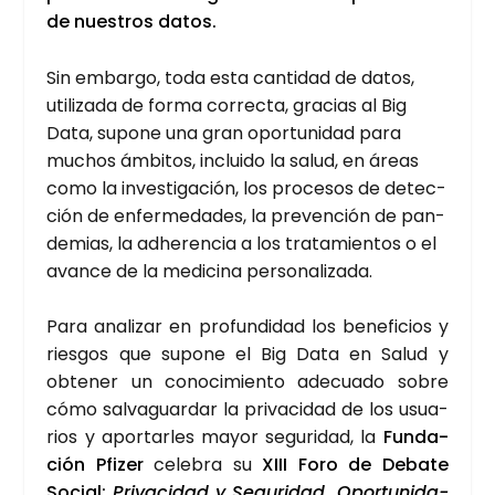
de nues­tros datos.
Sin embar­go, toda esta can­ti­dad de datos,
uti­li­za­da de for­ma correc­ta, gra­cias al Big
Data, supo­ne una gran opor­tu­ni­dad para
muchos ámbi­tos, inclui­do la salud, en áreas
como la inves­ti­ga­ción, los pro­ce­sos de detec­
ción de enfer­me­da­des, la pre­ven­ción de pan­
de­mias, la adhe­ren­cia a los tra­ta­mien­tos o el
avan­ce de la medi­ci­na per­so­na­li­za­da.
Para ana­li­zar en pro­fun­di­dad los bene­fi­cios y
ries­gos que supo­ne el Big Data en Salud y
obte­ner un cono­ci­mien­to ade­cua­do sobre
cómo sal­va­guar­dar la pri­va­ci­dad de los usua­
rios y apor­tar­les mayor segu­ri­dad, la
Fun­da­
ción Pfi­zer
cele­bra su
XIII Foro de Deba­te
Social:
Pri­va­ci­dad y Segu­ri­dad. Opor­tu­ni­da­