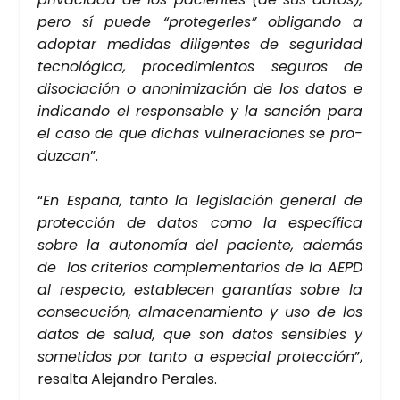
pero sí pue­de “pro­te­ger­les” obli­gan­do a
adop­tar medi­das dili­gen­tes de segu­ri­dad
tec­no­ló­gi­ca, pro­ce­di­mien­tos segu­ros de
diso­cia­ción o ano­ni­mi­za­ción de los datos e
indi­can­do el res­pon­sa­ble y la san­ción para
el caso de que dichas vul­ne­ra­cio­nes se pro­
duz­can
”.
“
En Espa­ña, tan­to la legis­la­ción gene­ral de
pro­tec­ción de datos como la espe­cí­fi­ca
sobre la auto­no­mía del pacien­te, ade­más
de los cri­te­rios com­ple­men­ta­rios de la AEPD
al res­pec­to, esta­ble­cen garan­tías sobre la
con­se­cu­ción, alma­ce­na­mien­to y uso de los
datos de salud, que son datos sen­si­bles y
some­ti­dos por tan­to a espe­cial pro­tec­ción
”,
resal­ta Ale­jan­dro Pera­les.