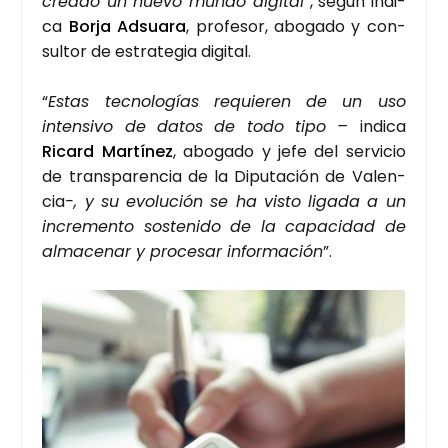
crea­do un nue­vo mun­do digi­tal
”, según indi­
ca
Bor­ja Adsua­ra
, pro­fe­sor, abo­ga­do y con­
sul­tor de estra­te­gia digi­tal.
“
Estas tec­no­lo­gías requie­ren de un uso
inten­si­vo de datos de todo tipo –
indi­ca
Ricard Mar­tí­nez
, abo­ga­do y jefe del ser­vi­cio
de trans­pa­ren­cia de la Dipu­tación de Valen­
cia
-, y su evo­lu­ción se ha vis­to liga­da a un
incre­men­to sos­te­ni­do de la capa­ci­dad de
alma­ce­nar y pro­ce­sar infor­ma­ción
”.