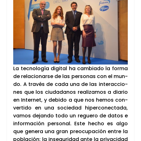
La tec­no­lo­gía digi­tal ha cam­bia­do la for­ma
de rela­cio­nar­se de las per­so­nas con el mun­
do. A tra­vés de cada una de las inter­ac­cio­
nes que los ciu­da­da­nos rea­li­za­mos a dia­rio
en Inter­net, y debi­do a que nos hemos con­
ver­ti­do en una socie­dad hiper­co­nec­ta­da,
vamos dejan­do todo un regue­ro de datos e
infor­ma­ción per­so­nal. Este hecho es algo
que gene­ra una gran preo­cu­pa­ción entre la
pobla­ción: la inse­gu­ri­dad ante la pri­va­ci­dad