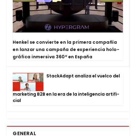
Hen­kel se con­vier­te en la pri­me­ra com­pa­ñía
en lan­zar una cam­pa­ña de expe­rien­cia holo­
grá­fi­ca inmer­si­va 360º en Espa­ña
Stac­kA­dapt ana­li­za el vuel­co del
mar­ke­ting B2B en la era de la inte­li­gen­cia arti­fi­
cial
GENERAL