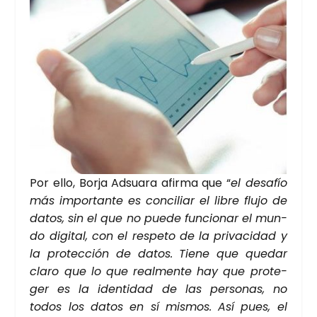
Por ello, Bor­ja Adsua­ra afir­ma que “
el desa­fío
más impor­tan­te es con­ci­liar el libre flu­jo de
datos, sin el que no pue­de fun­cio­nar el mun­
do digi­tal, con el res­pe­to de la pri­va­ci­dad y
la pro­tec­ción de datos. Tie­ne que que­dar
cla­ro que lo que real­men­te hay que pro­te­
ger es la iden­ti­dad de las per­so­nas, no
todos los datos en sí mis­mos. Así pues, el