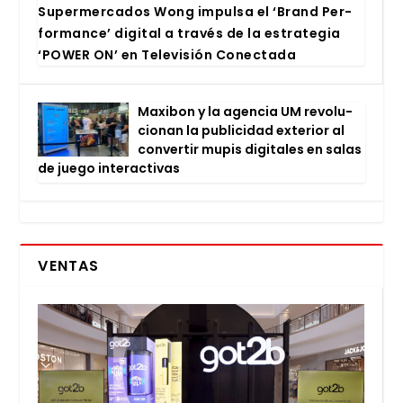
Super­mer­ca­dos Wong impul­sa el ‘Brand Per­
for­man­ce’ digi­tal a tra­vés de la estra­te­gia
‘POWER ON’ en Tele­vi­sión Conec­ta­da
Maxi­bon y la agen­cia UM revo­lu­
cio­nan la publi­ci­dad exte­rior al
con­ver­tir mupis digi­ta­les en salas
de jue­go inter­ac­ti­vas
VENTAS