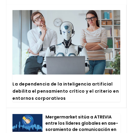
La depen­den­cia de la inte­li­gen­cia arti­fi­cial
debi­li­ta el pen­sa­mien­to crí­ti­co y el cri­te­rio en
entor­nos cor­po­ra­ti­vos
Mer­ger­mar­ket sitúa a ATRE­VIA
entre los líde­res glo­ba­les en ase­
so­ra­mien­to de comu­ni­ca­ción en