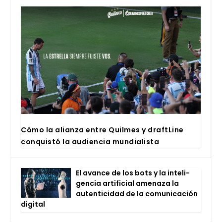
Cómo la alian­za entre Quil­mes y draftLi­ne
con­quis­tó la audien­cia mun­dia­lis­ta
El avan­ce de los bots y la inte­li­
gen­cia arti­fi­cial ame­na­za la
auten­ti­ci­dad de la comu­ni­ca­ción
digi­tal