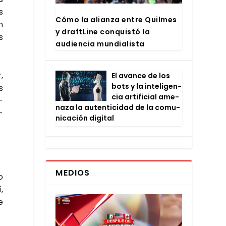
s
Cómo la alian­za entre Quil­mes
n
y draftLi­ne con­quis­tó la
s
audien­cia mun­dia­lis­ta
,
El avan­ce de los
bots y la inte­li­gen­
s
cia arti­fi­cial ame­
­
na­za la auten­ti­ci­dad de la comu­
­
ni­ca­ción digi­tal
MEDIOS
o
,
e