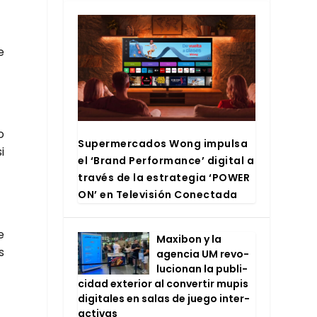
e
o
Super­mer­ca­dos Wong impul­sa
i
el ‘Brand Per­for­man­ce’ digi­tal a
tra­vés de la estra­te­gia ‘POWER
ON’ en Tele­vi­sión Conec­ta­da
e
Maxi­bon y la
s
agen­cia UM revo­
lu­cio­nan la publi­
ci­dad exte­rior al con­ver­tir mupis
digi­ta­les en salas de jue­go inter­
ac­ti­vas