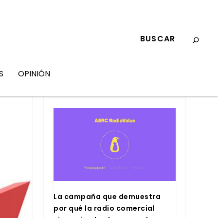
S
OPINIÓN
MARKETING
La cam­pa­ña que demues­tra
por qué la radio comer­cial