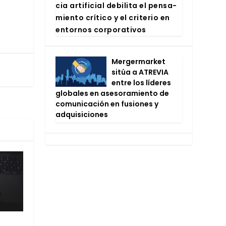
cia arti­fi­cial debi­li­ta el pen­sa­
mien­to crí­ti­co y el cri­te­rio en
entor­nos cor­po­ra­ti­vos
Mer­ger­mar­ket
sitúa a ATRE­VIA
entre los líde­res
glo­ba­les en ase­so­ra­mien­to de
comu­ni­ca­ción en fusio­nes y
adqui­si­cio­nes