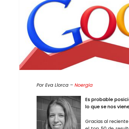
Por Eva Llor­ca –
Noer­gia
Es pro­ba­ble posi­c
lo que se nos vie­n
Gra­cias al recien­t
el top 50 de resul­