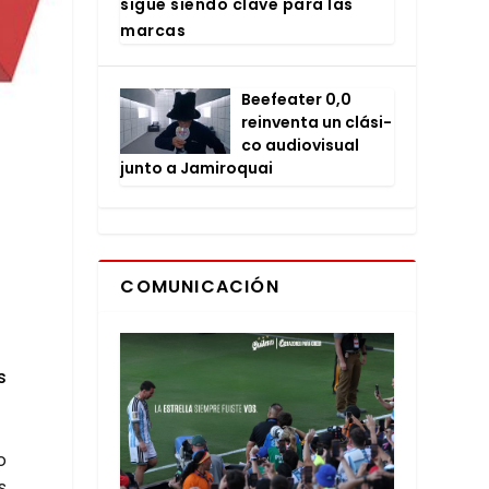
sigue sien­do cla­ve para las
mar­cas
Bee­fea­ter 0,0
rein­ven­ta un clá­si­
co audio­vi­sual
jun­to a Jami­ro­quai
COMUNICACIÓN
s
o
s