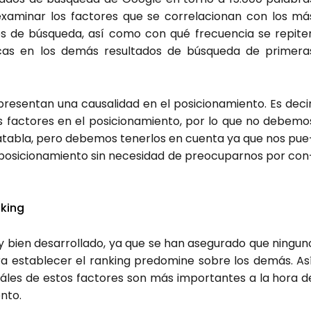
xa­mi­nar los fac­to­res que se corre­la­cio­nan con los má
dos de bús­que­da, así como con qué fre­cuen­cia se repi­te
ti­cas en los demás resul­ta­dos de bús­que­da de pri­me­ra
e­sen­tan una cau­sa­li­dad en el posi­cio­na­mien­to. Es decir
 fac­to­res en el posi­cio­na­mien­to, por lo que no debe­mo
ja­ta­bla, pero debe­mos tener­los en cuen­ta ya que nos pue
si­cio­na­mien­to sin nece­si­dad de preo­cu­par­nos por con
­king
 bien desa­rro­lla­do, ya que se han ase­gu­ra­do que nin­gun
a esta­ble­cer el ran­king pre­do­mi­ne sobre los demás. Así
uá­les de estos fac­to­res son más impor­tan­tes a la hora d
n­to.