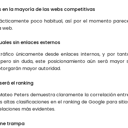
s en la mayo­ría de las webs com­pe­ti­ti­vas
prác­ti­ca­men­te poco habi­tual, así por el momen­to pare­c
ra web.
dua­les sin enla­ces exter­nos
trá­fi­co úni­ca­men­te des­de enla­ces inter­nos, y por tan­t
r, pero sin duda, este posi­cio­na­mien­to aún será mayor s
otor­ga­rán mayor auto­ri­dad.
erá el ran­king
r. Mateo Peters demues­tra cla­ra­men­te la corre­la­ción entr
ltas cla­si­fi­ca­cio­nes en el ran­king de Goo­gle para sitio
la­cio­nes más evi­den­tes.
ie­ne tram­pa