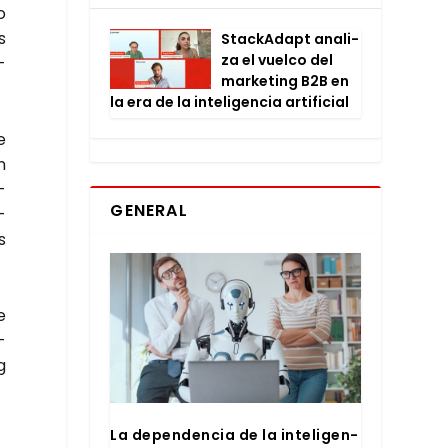
o
s
Stac­kA­dapt ana­li­
za el vuel­co del
­
mar­ke­ting B2B en
la era de la inte­li­gen­cia arti­fi­cial
e
n
­
GENERAL
­
s
e
­
g
La depen­den­cia de la inte­li­gen­