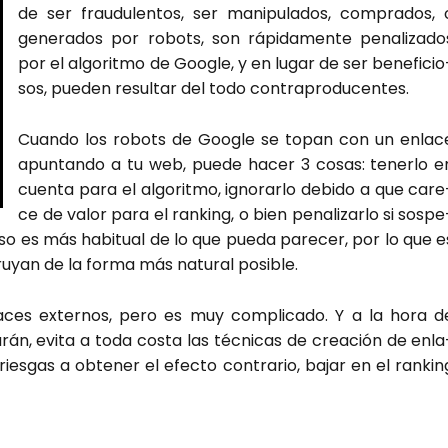
de ser frau­du­len­tos, ser mani­pu­la­dos, com­pra­dos, 
gene­ra­dos por robots, son rápi­da­men­te pena­li­za­do
por el algo­rit­mo de Goo­gle, y en lugar de ser bene­fi­cio
sos, pue­den resul­tar del todo con­tra­pro­du­cen­tes.
Cuan­do los robots de Goo­gle se topan con un enla­c
apun­tan­do a tu web, pue­de hacer 3 cosas: tener­lo e
cuen­ta para el algo­rit­mo, igno­rar­lo debi­do a que care
ce de valor para el ran­king, o bien pena­li­zar­lo si sos­pe
aso es más habi­tual de lo que pue­da pare­cer, por lo que e
u­yan de la for­ma más natu­ral posi­ble.
enla­ces exter­nos, pero es muy com­pli­ca­do. Y a la hora d
­rán, evi­ta a toda cos­ta las téc­ni­cas de crea­ción de enla
rries­gas a obte­ner el efec­to con­tra­rio, bajar en el ran­kin