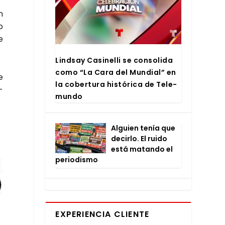
n
b
e
Lind­say Casi­ne­lli se con­so­li­da
como “La Cara del Mun­dial” en
e
la cober­tu­ra his­tó­ri­ca de Tele­
­
mun­do
Alguien tenía que
decir­lo. El rui­do
está matan­do el
perio­dis­mo
EXPERIENCIA CLIENTE