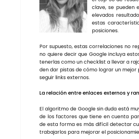
cla­ve, se pue­den e
ele­va­dos resul­ta­
estas carac­te­rís­
posi­cio­nes.
Por supues­to, estas corre­la­cio­nes no repr
no quie­re decir que Goo­gle inclu­ya estos
tener­las como un chec­klist a lle­var a ra
den dar pis­tas de cómo lograr un mejor po
se­guir links exter­nos.
La rela­ción entre enla­ces exter­nos y ran
El algo­rit­mo de Goo­gle sin duda está muy
de los fac­to­res que tie­ne en cuen­ta par
de esta for­ma es más difí­cil detec­tar c
tra­ba­jar­los para mejo­rar el posi­cio­na­mie