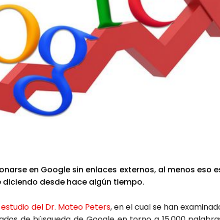
io­nar­se en Goo­gle sin enla­ces exter­nos, al menos eso e
e dicien­do des­de hace algún tiem­po.
e
estu­dio del Dr. Mateo Peters
, en el cual se han exa­mi­na­d
ta­dos de bús­que­da de Goo­gle en torno a 15.000 pala­bra