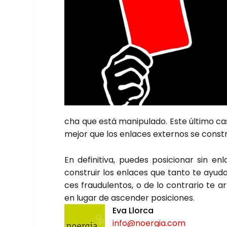
cha que está mani­pu­la­do. Este últi­mo c
mejor que los enla­ces exter­nos se cons­tr
En defi­ni­ti­va, pue­des posi­cio­nar sin 
cons­truir los enla­ces que tan­to te ayu­da
ces frau­du­len­tos, o de lo con­tra­rio te a
en lugar de ascen­der posi­cio­nes.
Eva Llor­ca
info@noergia.com