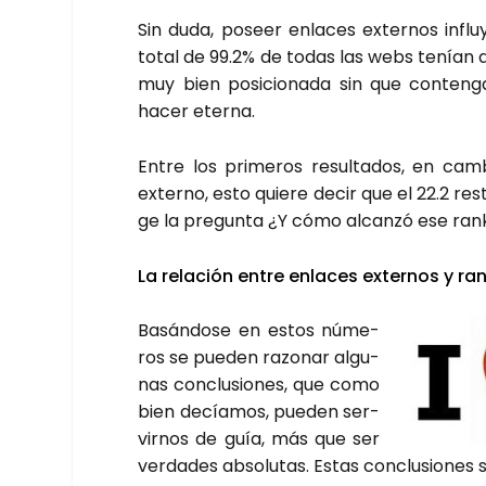
Sin duda, poseer enla­ces exter­nos influ
total de 99.2% de todas las webs tenían 
muy bien posi­cio­na­da sin que con­ten­
hacer eter­na.
Entre los pri­me­ros resul­ta­dos, en ca
externo, esto quie­re decir que el 22.2 res
ge la pre­gun­ta ¿Y cómo alcan­zó ese ran­
La rela­ción entre enla­ces exter­nos y ran
Basán­do­se en estos núme­
ros se pue­den razo­nar algu­
nas con­clu­sio­nes, que como
bien decía­mos, pue­den ser­
vir­nos de guía, más que ser
ver­da­des abso­lu­tas. Estas con­clu­sio­nes 