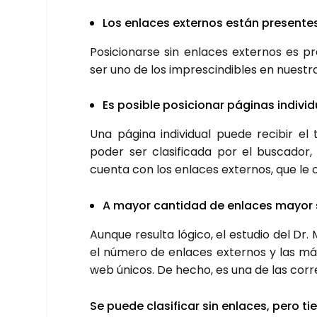
Los enla­ces exter­nos están pre­sen­te
Posi­cio­nar­se sin enla­ces exter­nos es 
ser uno de los impres­cin­di­bles en nues­t
Es posi­ble posi­cio­nar pági­nas indi­vi­
Una pági­na indi­vi­dual pue­de reci­bir el 
poder ser cla­si­fi­ca­da por el bus­ca­do
cuen­ta con los enla­ces exter­nos, que le 
A mayor can­ti­dad de enla­ces mayor s
Aun­que resul­ta lógi­co, el estu­dio del D
el núme­ro de enla­ces exter­nos y las más a
web úni­cos. De hecho, es una de las corre­
Se pue­de cla­si­fi­car sin enla­ces, pero t