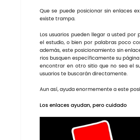
Que se pue­de posi­cio­nar sin enla­ces ext
exis­te tram­pa.
Los usua­rios pue­den lle­gar a usted por p
el estu­dio, o bien por pala­bras poco com­
ade­más, este posi­cio­na­mien­to sin enla
rios bus­quen espe­cí­fi­ca­men­te su pági­
encon­trar en otro sitio que no sea el suy
usua­rios te bus­ca­rán direc­ta­men­te.
Aun así, ayu­da enor­me­men­te a este posi­
Los enla­ces ayu­dan, pero cui­da­do