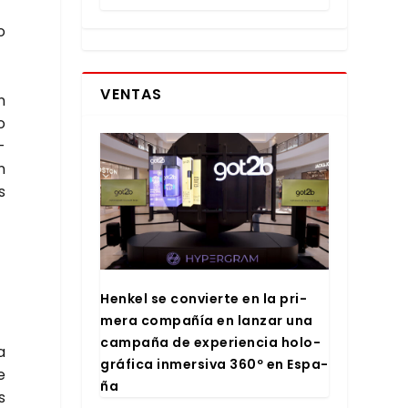
o
VENTAS
n
o
­
n
s
Hen­kel se con­vier­te en la pri­
me­ra com­pa­ñía en lan­zar una
cam­pa­ña de expe­rien­cia holo­
a
grá­fi­ca inmer­si­va 360º en Espa­
e
ña
s