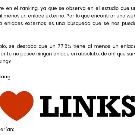
­ye en el ran­king, ya que se obser­va en el estu­dio que u
al menos un enla­ce externo. Por lo que encon­trar una we
ga enla­ces exter­nos es una bús­que­da que se nos pue­d
m­bio, se des­ta­ca que un 77.8% tie­ne al menos un enla­c
­tan­te no posee nin­gún enla­ce en abso­lu­to, de ahí que sur
king?
­king
serían: