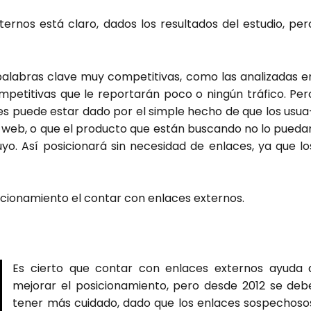
er­nos está cla­ro, dados los resul­ta­dos del estu­dio, per
ala­bras cla­ve muy com­pe­ti­ti­vas, como las ana­li­za­das e
pe­ti­ti­vas que le repor­ta­rán poco o nin­gún trá­fi­co. Per
­ces pue­de estar dado por el sim­ple hecho de que los usua
na web, o que el pro­duc­to que están bus­can­do no lo pue­da
o. Así posi­cio­na­rá sin nece­si­dad de enla­ces, ya que lo
cio­na­mien­to el con­tar con enla­ces exter­nos.
Es cier­to que con­tar con enla­ces exter­nos ayu­da 
mejo­rar el posi­cio­na­mien­to, pero des­de 2012 se deb
tener más cui­da­do, dado que los enla­ces sos­pe­cho­so