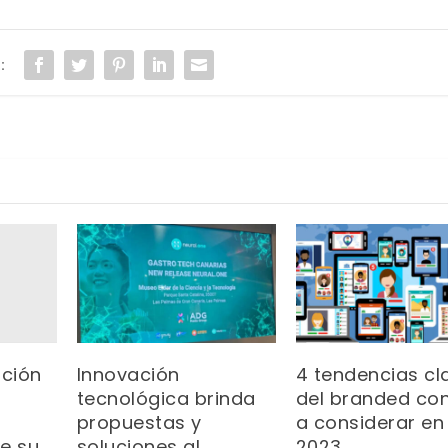
:
ación
Innovación
4 tendencias cl
tecnológica brinda
del branded co
propuestas y
a considerar en
e su
soluciones al
2023