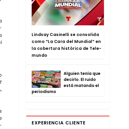
a
­
Lind­say Casi­ne­lli se con­so­li­da
a
como “La Cara del Mun­dial” en
l
la cober­tu­ra his­tó­ri­ca de Tele­
mun­do
Alguien tenía que
o
decir­lo. El rui­do
f
está matan­do el
,
perio­dis­mo
s
a
EXPERIENCIA CLIENTE
­