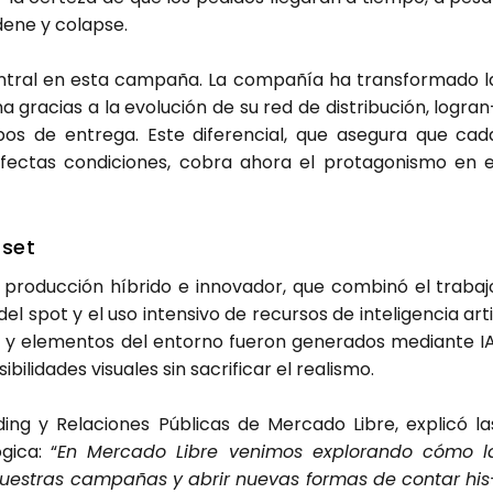
e­ne y colap­se.
­tral en esta cam­pa­ña. La com­pa­ñía ha trans­for­ma­do l
 gra­cias a la evo­lu­ción de su red de dis­tri­bu­ción, logran
iem­pos de entre­ga. Este dife­ren­cial, que ase­gu­ra que cad
ec­tas con­di­cio­nes, cobra aho­ra el pro­ta­go­nis­mo en e
 set
o­duc­ción híbri­do e inno­va­dor, que com­bi­nó el tra­ba­j
del spot y el uso inten­si­vo de recur­sos de inte­li­gen­cia arti­
es y ele­men­tos del entorno fue­ron gene­ra­dos median­te IA
bi­li­da­des visua­les sin sacri­fi­car el rea­lis­mo.
ding y Rela­cio­nes Públi­cas de Mer­ca­do Libre, expli­có la
gi­ca: “
En Mer­ca­do Libre veni­mos explo­ran­do cómo l
ar nues­tras cam­pa­ñas y abrir nue­vas for­mas de con­tar his