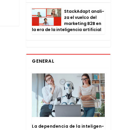
Stac­kA­dapt ana­li­
za el vuel­co del
mar­ke­ting B2B en
la era de la inte­li­gen­cia arti­fi­cial
GENERAL
La depen­den­cia de la inte­li­gen­