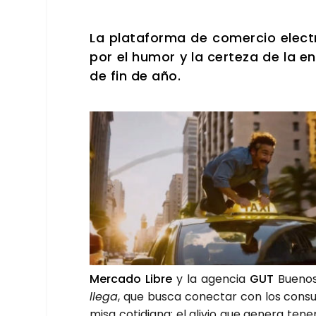
La pla­ta­for­ma de comer­cio elec­
por el humor y la cer­te­za de la 
de fin de año.
Mer­ca­do Libre
y la agen­cia
GUT
Bue­nos
lle­ga
, que bus­ca conec­tar con los con­su­
mi­sa coti­dia­na: el ali­vio que gene­ra ten