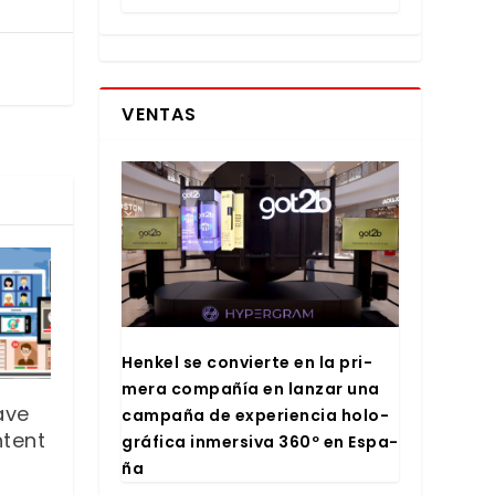
VENTAS
Hen­kel se con­vier­te en la pri­
me­ra com­pa­ñía en lan­zar una
ave
cam­pa­ña de expe­rien­cia holo­
ntent
grá­fi­ca inmer­si­va 360º en Espa­
ña