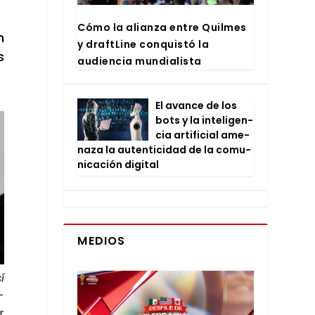
Cómo la alian­za entre Quil­mes
n
y draftLi­ne con­quis­tó la
s
audien­cia mun­dia­lis­ta
El avan­ce de los
bots y la inte­li­gen­
cia arti­fi­cial ame­
na­za la auten­ti­ci­dad de la comu­
ni­ca­ción digi­tal
MEDIOS
í
­
r