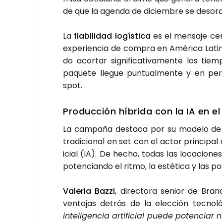
de que la agen­da de diciem­bre se des­or­d
La
fia­bi­li­dad logís­ti­ca
es el men­sa­je cen
expe­rien­cia de com­pra en Amé­ri­ca Lati­na
do acor­tar sig­ni­fi­ca­ti­va­men­te los t
paque­te lle­gue pun­tual­men­te y en per­f
spot.
Pro­duc­ción híbri­da con la IA en el
La cam­pa­ña des­ta­ca por su mode­lo de pr
tra­di­cio­nal en set con el actor prin­ci­pal 
i­cial (IA). De hecho, todas las loca­cio­n
poten­cian­do el rit­mo, la esté­ti­ca y las posi­
Vale­ria Baz­zi
, direc­to­ra senior de Bran­
ven­ta­jas detrás de la elec­ción tec­no­ló­
inte­li­gen­cia arti­fi­cial pue­de poten­ci