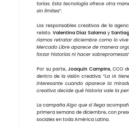
to­rias. Esta tec­no­lo­gía ofre­ce otra man
sin lími­tes
”.
Los res­pon­sa­bles crea­ti­vos de la agen­
rela­to.
Valen­ti­na Díaz Sala­ma
y
San­tia­
ría­mos retra­tar diciem­bre como lo vive
Mer­ca­do Libre apa­re­ce de mane­ra orgá
for­zar his­to­rias ni hacer sobre­pro­me­sas
Por su par­te,
Joa­quín Cam­pins
, CCO de 
den­tro de la visión crea­ti­va: “
La IA tie­n
intere­san­te cuan­do apa­re­ce la mira­d
crea­ti­va deci­de qué his­to­ria vale la p
La cam­pa­ña
Algo que sí lle­ga
acom­pa­ña­
pri­me­ra sema­na de diciem­bre, con pre­sen­c
socia­les en toda Amé­ri­ca Lati­na.