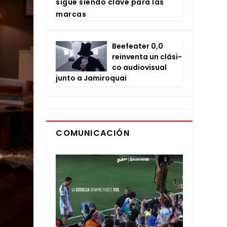
sigue sien­do cla­ve para las
mar­cas
Bee­fea­ter 0,0
rein­ven­ta un clá­si­
co audio­vi­sual
jun­to a Jami­ro­quai
COMUNICACIÓN