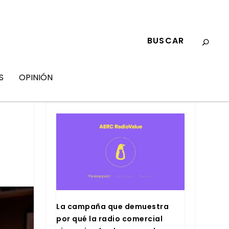
S
OPINIÓN
MARKETING
La cam­pa­ña que demues­tra
por qué la radio comer­cial