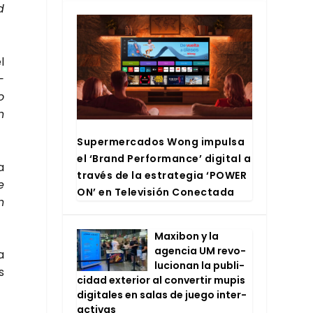
d
l
­
o
n
Super­mer­ca­dos Wong impul­sa
el ‘Brand Per­for­man­ce’ digi­tal a
a
tra­vés de la estra­te­gia ‘POWER
e
ON’ en Tele­vi­sión Conec­ta­da
n
Maxi­bon y la
agen­cia UM revo­
a
lu­cio­nan la publi­
s
ci­dad exte­rior al con­ver­tir mupis
digi­ta­les en salas de jue­go inter­
ac­ti­vas