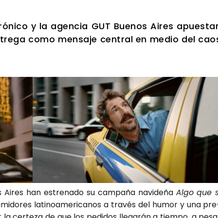
tró­ni­co y la agen­cia GUT Bue­nos Aires apues­ta
entre­ga como men­sa­je cen­tral en medio del cao
 Aires han estre­na­do su cam­pa­ña navi­de­ña
Algo que s
mi­do­res lati­no­ame­ri­ca­nos a tra­vés del humor y una pre
er la cer­te­za de que los pedi­dos lle­ga­rán a tiem­po, a pesa