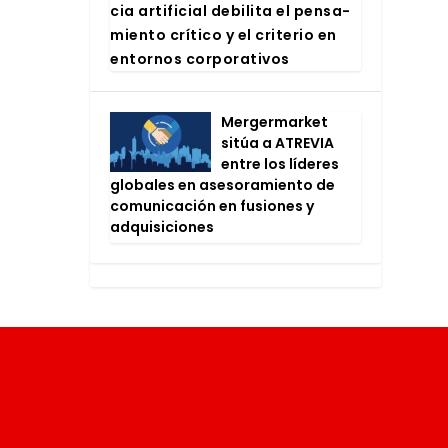
cia arti­fi­cial debi­li­ta el pen­sa­
mien­to crí­ti­co y el cri­te­rio en
entor­nos cor­po­ra­ti­vos
Mer­ger­mar­ket
sitúa a ATRE­VIA
entre los líde­res
glo­ba­les en ase­so­ra­mien­to de
comu­ni­ca­ción en fusio­nes y
adqui­si­cio­nes