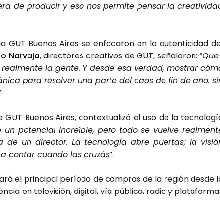
e­ra de pro­du­cir y eso nos per­mi­te pen­sar la crea­ti­vi­da
cia GUT Bue­nos Aires se enfo­ca­ron en la auten­ti­ci­dad de
go Nar­va­ja
, direc­to­res crea­ti­vos de GUT, seña­la­ron: “
Que
 real­men­te la gen­te. Y des­de esa ver­dad, mos­trar cóm
­ni­ca para resol­ver una par­te del caos de fin de año, si
”.
GUT Bue­nos Aires, con­tex­tua­li­zó el uso de la tec­no­lo­gí
e un poten­cial increí­ble, pero todo se vuel­ve real­men­t
a de un direc­tor. La tec­no­lo­gía abre puer­tas; la visió
ena con­tar cuan­do las cru­zás
”.
rá el prin­ci­pal perío­do de com­pras de la región des­de l
ia en tele­vi­sión, digi­tal, vía públi­ca, radio y pla­ta­for­ma