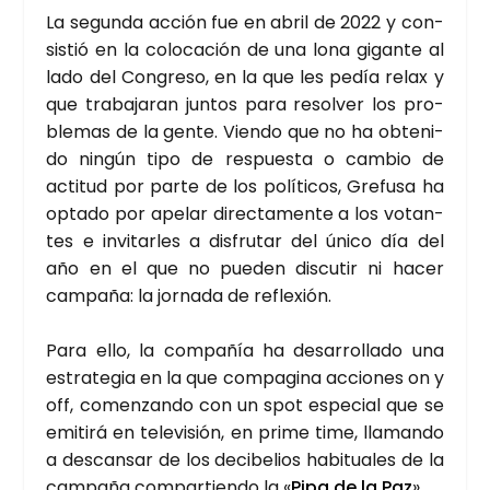
La segun­da acción fue en abril de 2022 y con­
sis­tió en la colo­ca­ción de una lona gigan­te al
lado del Con­gre­so, en la que les pedía relax y
que tra­ba­ja­ran jun­tos para resol­ver los pro­
ble­mas de la gen­te. Vien­do que no ha obte­ni­
do nin­gún tipo de res­pues­ta o cam­bio de
acti­tud por par­te de los polí­ti­cos, Gre­fu­sa ha
opta­do por ape­lar direc­ta­men­te a los votan­
tes e invi­tar­les a dis­fru­tar del úni­co día del
año en el que no pue­den dis­cu­tir ni hacer
cam­pa­ña: la jor­na­da de refle­xión.
Para ello, la com­pa­ñía ha desa­rro­lla­do una
estra­te­gia en la que com­pa­gi­na accio­nes on y
off, comen­zan­do con un spot espe­cial que se
emi­ti­rá en tele­vi­sión, en pri­me time, lla­man­do
a des­can­sar de los deci­be­lios habi­tua­les de la
cam­pa­ña com­par­tien­do la «
Pipa de la Paz
».