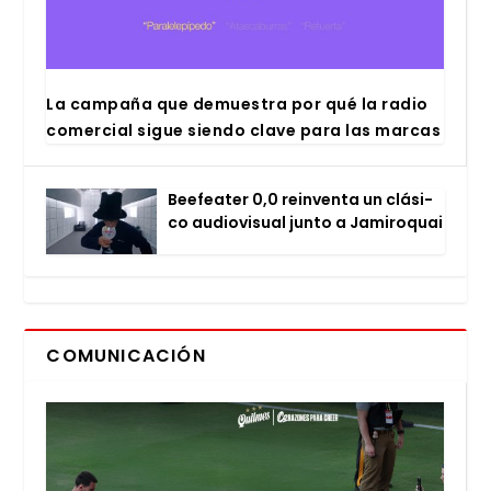
La cam­pa­ña que demues­tra por qué la radio
comer­cial sigue sien­do cla­ve para las mar­cas
Bee­fea­ter 0,0 rein­ven­ta un clá­si­
co audio­vi­sual jun­to a Jami­ro­quai
COMUNICACIÓN