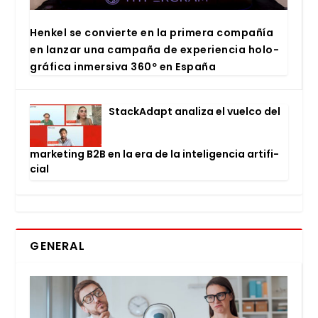
Hen­kel se con­vier­te en la pri­me­ra com­pa­ñía
en lan­zar una cam­pa­ña de expe­rien­cia holo­
grá­fi­ca inmer­si­va 360º en Espa­ña
Stac­kA­dapt ana­li­za el vuel­co del
mar­ke­ting B2B en la era de la inte­li­gen­cia arti­fi­
cial
GENERAL