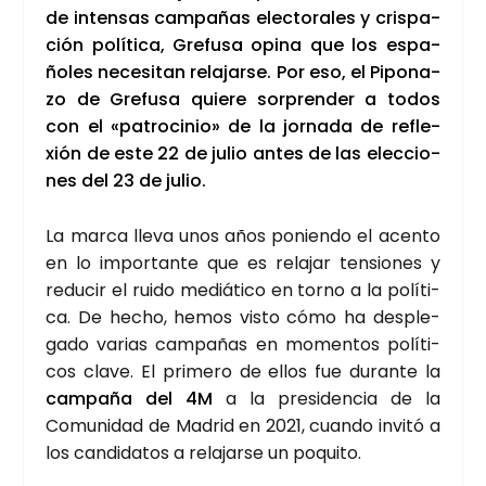
de inten­sas cam­pa­ñas elec­to­ra­les y cris­pa­
ción polí­ti­ca, Gre­fu­sa opi­na que los espa­
ño­les nece­si­tan rela­jar­se. Por eso, el Pipo­na­
zo de Gre­fu­sa quie­re sor­pren­der a todos
con el «patro­ci­nio» de la jor­na­da de refle­
xión de este 22 de julio antes de las elec­cio­
nes del 23 de julio.
La mar­ca lle­va unos años ponien­do el acen­to
en lo impor­tan­te que es rela­jar ten­sio­nes y
redu­cir el rui­do mediá­ti­co en torno a la polí­ti­
ca. De hecho, hemos vis­to cómo ha des­ple­
ga­do varias cam­pa­ñas en momen­tos polí­ti­
cos cla­ve. El pri­me­ro de ellos fue duran­te la
cam­pa­ña del 4M
a la pre­si­den­cia de la
Comu­ni­dad de Madrid en 2021, cuan­do invi­tó a
los can­di­da­tos a rela­jar­se un poqui­to.