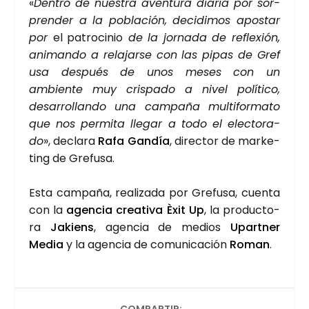
«
Den­tro de nues­tra aven­tu­ra dia­ria por sor­
pren­der a la pobla­ción, deci­di­mos apos­tar
por
el patro­ci­nio
de la jor­na­da de refle­xión,
ani­man­do a rela­jar­se con las pipas de Gre­f
u­sa des­pués de unos meses con un
ambien­te muy cris­pa­do a nivel polí­ti­co,
desa­rro­llan­do una cam­pa­ña mul­ti­for­ma­to
que nos per­mi­ta lle­gar a todo el elec­to­ra­
do
», decla­ra
Rafa Gan­día
, direc­tor de mar­ke­
ting de Gre­fu­sa.
Esta cam­pa­ña, rea­li­za­da por Gre­fu­sa, cuen­ta
con la
agen­cia crea­ti­va Èxit Up
, la pro­duc­to­
ra
Jakiens
, agen­cia de medios
Upart­ner
Media
y la agen­cia de comu­ni­ca­ción
Roman
.