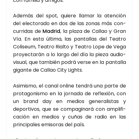
con fami­lia y ami­gos.
Ade­más del spot, quie­re lla­mar la aten­ción
del elec­to­ra­do en dos de las zonas más con­
cu­rri­das de
Madrid
, la pla­za de Callao y Gran
Vía. En esta últi­ma, las pan­ta­llas del Tea­tro
Coli­seum, Tea­tro Rial­to y Tea­tro Lope de Vega
pro­yec­ta­rán a lo lar­go del día la pie­za audio­
vi­sual, que tam­bién podrá ver­se en la pan­ta­lla
gigan­te de Callao City Lights.
Asi­mis­mo, el canal onli­ne ten­drá una par­te de
pro­ta­go­nis­mo en la jor­na­da de refle­xión, con
un brand day en medios gene­ra­lis­tas y
depor­ti­vos, que se com­pa­gi­na­rá con ampli­fi­
ca­ción en medios y cuñas de radio en las
prin­ci­pa­les emi­so­ras del país.