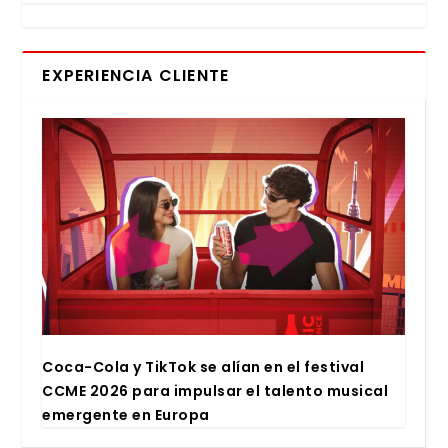
EXPERIENCIA CLIENTE
Coca-Cola y Tik­Tok se alían en el fes­ti­val
CCME 2026 para impul­sar el talen­to musi­cal
emer­gen­te en Euro­pa