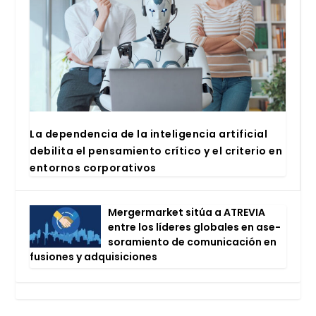
La depen­den­cia de la inte­li­gen­cia arti­fi­cial
debi­li­ta el pen­sa­mien­to crí­ti­co y el cri­te­rio en
entor­nos cor­po­ra­ti­vos
Mer­ger­mar­ket sitúa a ATRE­VIA
entre los líde­res glo­ba­les en ase­
so­ra­mien­to de comu­ni­ca­ción en
fusio­nes y adqui­si­cio­nes