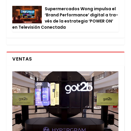
Super­mer­ca­dos Wong impul­sa el
‘Brand Per­for­man­ce’ digi­tal a tra­
vés de la estra­te­gia ‘POWER ON’
en Tele­vi­sión Conec­ta­da
VENTAS