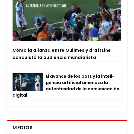
Cómo la alian­za entre Quil­mes y draftLi­ne
con­quis­tó la audien­cia mun­dia­lis­ta
El avan­ce de los bots y la inte­li­
gen­cia arti­fi­cial ame­na­za la
auten­ti­ci­dad de la comu­ni­ca­ción
digi­tal
MEDIOS