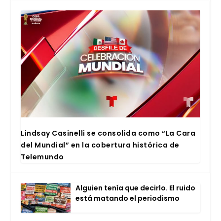
Lind­say Casi­ne­lli se con­so­li­da como “La Cara
del Mun­dial” en la cober­tu­ra his­tó­ri­ca de
Tele­mun­do
Alguien tenía que decir­lo. El rui­do
está matan­do el perio­dis­mo