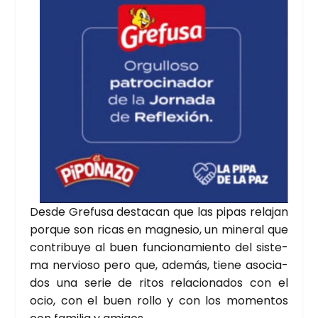
Des­de Gre­fu­sa des­ta­can que las pipas rela­jan
por­que son ricas en mag­ne­sio, un mine­ral que
con­tri­bu­ye al buen fun­cio­na­mien­to del sis­te­
ma ner­vio­so pero que, ade­más, tie­ne aso­cia­
dos una serie de ritos rela­cio­na­dos con el
ocio, con el buen rollo y con los momen­tos