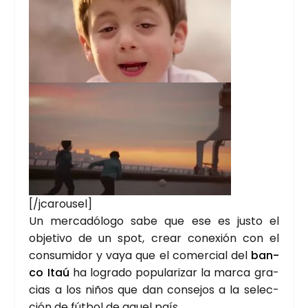
[/jcarousel]
Un mer­ca­dó­lo­go sabe que ese es jus­to el
obje­ti­vo de un spot, crear cone­xión con el
con­su­mi­dor y vaya que el comer­cial del
ban­
co Itaú
ha logra­do popu­la­ri­zar la mar­ca gra­
cias a los niños que dan con­se­jos a la selec­
ción de fút­bol de aquel país.