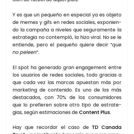
Y es que un peque­ño en espe­cial ya es obje­to
de memes y gifs en redes socia­les, expo­nien­
do la cam­pa­ña a nive­les que segu­ra­men­te la
estra­te­gia no con­tem­pló, la hizo viral. No se le
entien­de, pero el peque­ño quie­re decir “
que
no peleen
”.
El spot ha gene­ra­do gran enga­ge­ment entre
los usua­rios de redes socia­les, todo gra­cias a
que cada vez las mar­cas apues­tan más por
mar­ke­ting de con­te­ni­do. Es uno de los más
des­ta­ca­dos, con 70% de los con­su­mi­do­res
que lo pre­fie­ren sobre otro tipo de estra­te­
gias, según esti­ma­cio­nes de
Con­tent
Plus
.
Hay que recor­dar el caso de
TD Cana­da