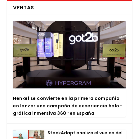
VENTAS
Hen­kel se con­vier­te en la pri­me­ra com­pa­ñía
en lan­zar una cam­pa­ña de expe­rien­cia holo­
grá­fi­ca inmer­si­va 360º en Espa­ña
Stac­kA­dapt ana­li­za el vuel­co del