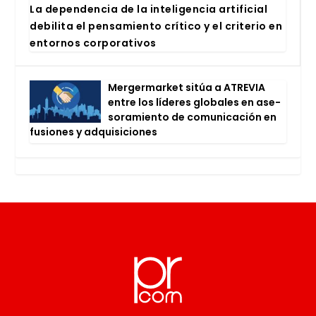
La depen­den­cia de la inte­li­gen­cia arti­fi­cial
debi­li­ta el pen­sa­mien­to crí­ti­co y el cri­te­rio en
entor­nos cor­po­ra­ti­vos
Mer­ger­mar­ket sitúa a ATRE­VIA
entre los líde­res glo­ba­les en ase­
so­ra­mien­to de comu­ni­ca­ción en
fusio­nes y adqui­si­cio­nes