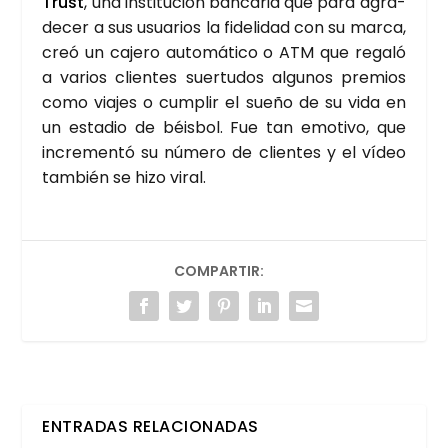
Trust
, una ins­ti­tu­ción ban­ca­ria que para agra­
de­cer a sus usua­rios la fide­li­dad con su mar­ca,
creó un caje­ro auto­má­ti­co o ATM que rega­ló
a varios clien­tes suer­tu­dos algu­nos pre­mios
como via­jes o cum­plir el sue­ño de su vida en
un esta­dio de béis­bol. Fue tan emo­ti­vo, que
incre­men­tó su núme­ro de clien­tes y el vídeo
tam­bién se hizo viral.
COMPARTIR:
ENTRADAS RELACIONADAS