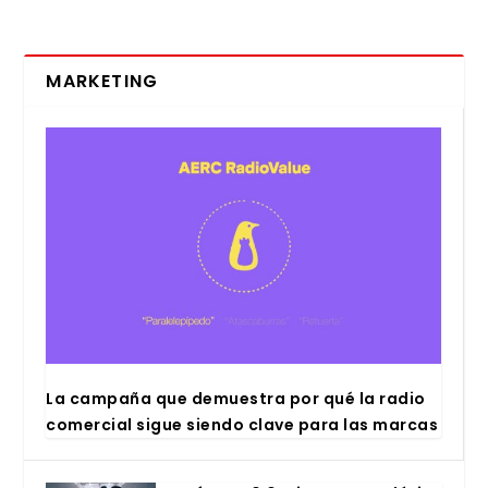
MARKETING
La cam­pa­ña que demues­tra por qué la radio
comer­cial sigue sien­do cla­ve para las mar­cas