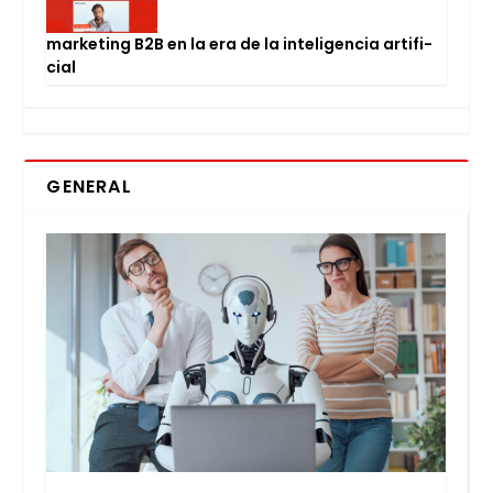
mar­ke­ting B2B en la era de la inte­li­gen­cia arti­fi­
cial
GENERAL