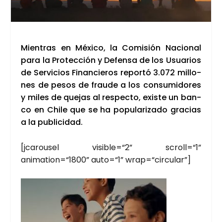
Mien­tras en Méxi­co, la Comi­sión Nacio­nal
para la Pro­tec­ción y Defen­sa de los Usua­rios
de Ser­vi­cios Finan­cie­ros repor­tó 3.072 millo­
nes de pesos de frau­de a los con­su­mi­do­res
y miles de que­jas al res­pec­to, exis­te un ban­
co en Chi­le que se ha popu­la­ri­za­do gra­cias
a la publi­ci­dad.
[jca­rou­sel visible=“2” scroll=“1”
animation=“1800” auto=“1” wrap=“circular”]