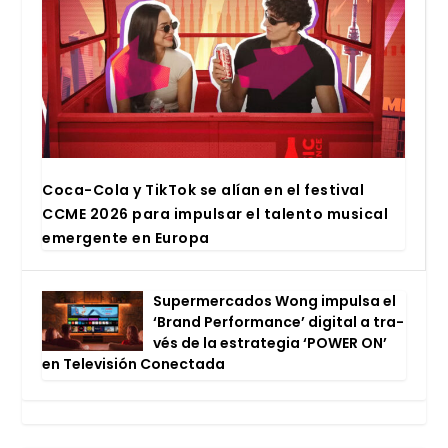
Coca-Cola y Tik­Tok se alían en el fes­ti­val
CCME 2026 para impul­sar el talen­to musi­cal
emer­gen­te en Euro­pa
Super­mer­ca­dos Wong impul­sa el
‘Brand Per­for­man­ce’ digi­tal a tra­
vés de la estra­te­gia ‘POWER ON’
en Tele­vi­sión Conec­ta­da