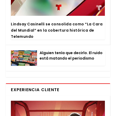
Lind­say Casi­ne­lli se con­so­li­da como “La Cara
del Mun­dial” en la cober­tu­ra his­tó­ri­ca de
Tele­mun­do
Alguien tenía que decir­lo. El rui­do
está matan­do el perio­dis­mo
EXPERIENCIA CLIENTE