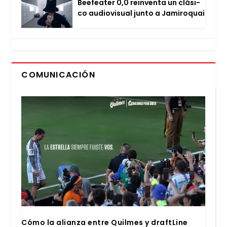
Bee­fea­ter 0,0 rein­ven­ta un clá­si­
co audio­vi­sual jun­to a Jami­ro­quai
COMUNICACIÓN
Cómo la alian­za entre Quil­mes y draftLi­ne