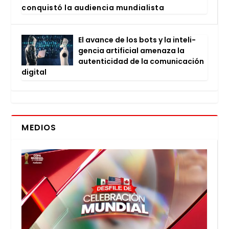
con­quis­tó la audien­cia mun­dia­lis­ta
El avan­ce de los bots y la inte­li­
gen­cia arti­fi­cial ame­na­za la
auten­ti­ci­dad de la comu­ni­ca­ción
digi­tal
MEDIOS