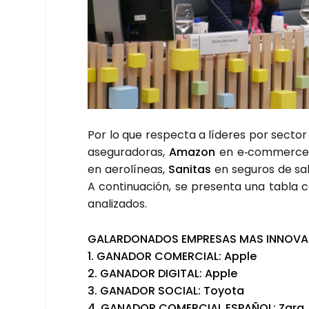
Por lo que res­pec­ta a líde­res por sec­to
ase­gu­ra­do­ras,
Ama­zon
en e‑commerce
en aero­lí­neas,
Sani­tas
en segu­ros de sa
A con­ti­nua­ción, se pre­sen­ta una tabla
ana­li­za­dos.
GALAR­DO­NA­DOS EMPRE­SAS MAS INNO­VA
1. GANA­DOR COMER­CIAL: Apple
2. GANA­DOR DIGI­TAL: Apple
3. GANA­DOR SOCIAL: Toyo­ta
4. GANA­DOR COMER­CIAL ESPA­ÑOL: Zara