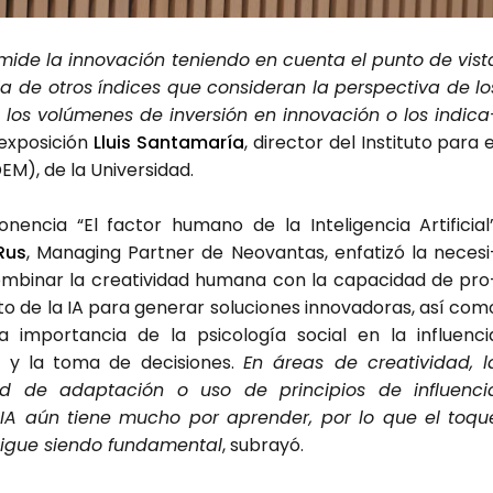
e mide la inno­va­ción tenien­do en cuen­ta el pun­to de vis­t
cia de otros índi­ces que con­si­de­ran la pers­pec­ti­va de lo
, los volú­me­nes de inver­sión en inno­va­ción o los indi­ca
expo­si­ción
Lluis San­ta­ma­ría
, direc­tor del Ins­ti­tu­to para e
M), de la Uni­ver­si­dad.
en­cia “El fac­tor humano de la Inte­li­gen­cia Arti­fi­cial”
Rus
, Mana­ging Part­ner de Neo­van­tas, enfa­ti­zó la nece­si
­bi­nar la crea­ti­vi­dad huma­na con la capa­ci­dad de pro
to de la IA para gene­rar solu­cio­nes inno­va­do­ras, así com
la impor­tan­cia de la psi­co­lo­gía social en la influen­ci
l y la toma de deci­sio­nes.
En áreas de crea­ti­vi­dad, l
ad de adap­ta­ción o uso de prin­ci­pios de influen­ci
a IA aún tie­ne mucho por apren­der, por lo que el toqu
gue sien­do fun­da­men­tal
, sub­ra­yó.