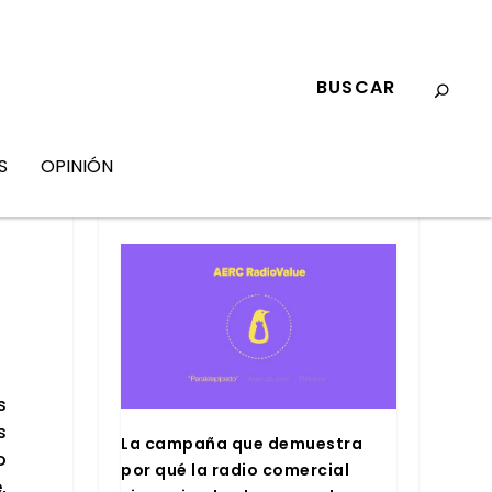
S
OPINIÓN
MARKETING
s
s
La cam­pa­ña que demues­tra
o
por qué la radio comer­cial
,