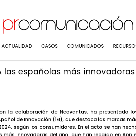
ACTUALIDAD
CASOS
COMUNICADOS
RECURSO
Á las españolas más innovadoras
con la cola­bo­ra­ción de Neo­van­tas, ha pre­sen­ta­do lo
Espa­ñol de Inno­va­ción (ÍEI), que des­ta­ca las mar­cas má
 2024, según los con­su­mi­do­res. En el acto se han hech
s más inno­va­do­ras del año, que han recaí­do en Apple