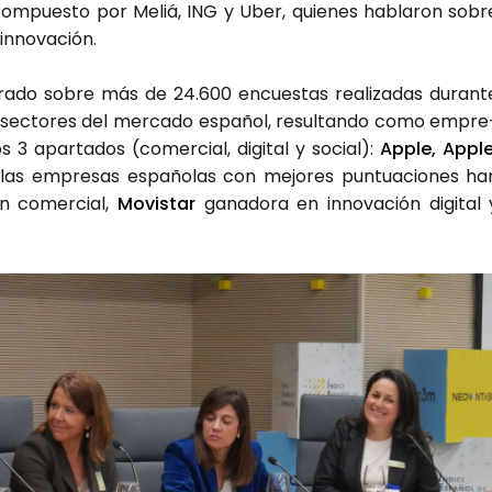
 com­pues­to por Meliá, ING y Uber, quie­nes habla­ron sobr
inno­va­ción.
o­ra­do sobre más de 24.600 encues­tas rea­li­za­das duran­t
1 sec­to­res del mer­ca­do espa­ñol, resul­tan­do como empre
3 apar­ta­dos (comer­cial, digi­tal y social):
Apple, Apple
 a las empre­sas espa­ño­las con mejo­res pun­tua­cio­nes ha
ón comer­cial,
Movis­tar
gana­do­ra en inno­va­ción digi­tal 