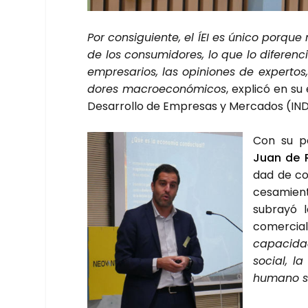
Por con­si­guien­te, el ÍEI es úni­co por­qu
de los con­su­mi­do­res, lo que lo dife­ren­
empre­sa­rios, las opi­nio­nes de exper­tos
do­res macro­eco­nó­mi­cos
, expli­có en su 
Desa­rro­llo de Empre­sas y Mer­ca­dos (INDE
Con su pon
Juan de 
dad de com
ce­sa­mien­
sub­ra­yó 
comer­cia
capa­ci­d
social, l
humano si