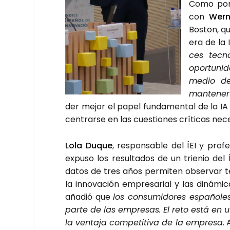
Como pone
con
Wer­
Bos­ton, qu
era de la 
ces tec­no­
opor­tu­ni
medio de
man­te­ner
der mejor el papel fun­da­men­tal de la IA 
cen­trar­se en las cues­tio­nes crí­ti­cas nece
Lola Duque
, res­pon­sa­ble del ÍEI y pro
expu­so los resul­ta­dos de un trie­nio del 
datos de tres años per­mi­ten obser­var te
la inno­va­ción empre­sa­rial y las diná­mi
aña­dió que
los con­su­mi­do­res espa­ño­l
par­te de las empre­sas. El reto está en uti
la ven­ta­ja com­pe­ti­ti­va de la empre­sa
.