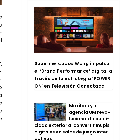
a
s
­
l
Super­mer­ca­dos Wong impul­sa
,
el ‘Brand Per­for­man­ce’ digi­tal a
­
tra­vés de la estra­te­gia ‘POWER
­
ON’ en Tele­vi­sión Conec­ta­da
o
a
a
Maxi­bon y la
a
agen­cia UM revo­
e
lu­cio­nan la publi­
ci­dad exte­rior al con­ver­tir mupis
digi­ta­les en salas de jue­go inter­
ac­ti­vas