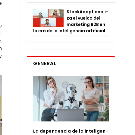
e
Stac­kA­dapt ana­li­
za el vuel­co del
mar­ke­ting B2B en
e
la era de la inte­li­gen­cia arti­fi­cial
­
,
n
y
GENERAL
La depen­den­cia de la inte­li­gen­