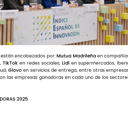
r están enca­be­za­dos por:
Mutua Madri­le­ña
en com­pa­ñía
,
Tik­Tok
en redes socia­les,
Lidl
en super­mer­ca­dos, Ibe­ri
lud,
Glo­vo
en ser­vi­cios de entre­ga, entre otras empre­sas
 con las empre­sas gana­do­ras en cada uno de los sec­to­re
­DO­RAS 2025