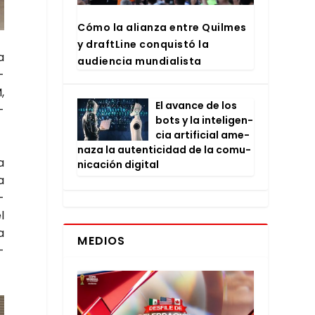
Cómo la alian­za entre Quil­mes
y draftLi­ne con­quis­tó la
a
audien­cia mun­dia­lis­ta
­
,
El avan­ce de los
­
bots y la inte­li­gen­
cia arti­fi­cial ame­
na­za la auten­ti­ci­dad de la comu­
a
ni­ca­ción digi­tal
a
­
l
a
MEDIOS
­