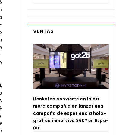
ó
s
a
­
VENTAS
o
n
o
­
e
,
s
Hen­kel se con­vier­te en la pri­
s
me­ra com­pa­ñía en lan­zar una
4
cam­pa­ña de expe­rien­cia holo­
r
grá­fi­ca inmer­si­va 360º en Espa­
e
ña
e