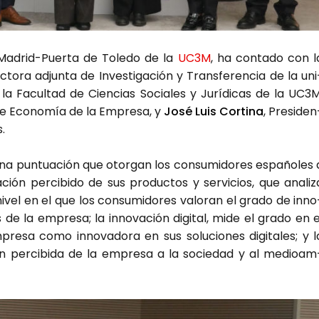
 Madrid-Puer­ta de Tole­do de la
UC3M
, ha con­ta­do con l
ec­to­ra adjun­ta de Inves­ti­ga­ción y Trans­fe­ren­cia de la uni
a Facul­tad de Cien­cias Socia­les y Jurí­di­cas de la UC3M
 de Eco­no­mía de la Empre­sa, y
José Luis Cor­ti­na
, Pre­si­den
s.
una pun­tua­ción que otor­gan los con­su­mi­do­res espa­ño­les 
ón per­ci­bi­do de sus pro­duc­tos y ser­vi­cios, que ana­li­z
nivel en el que los con­su­mi­do­res valo­ran el gra­do de inno
de la empre­sa; la inno­va­ción digi­tal, mide el gra­do en e
pre­sa como inno­va­do­ra en sus solu­cio­nes digi­ta­les; y l
ción per­ci­bi­da de la empre­sa a la socie­dad y al medioam