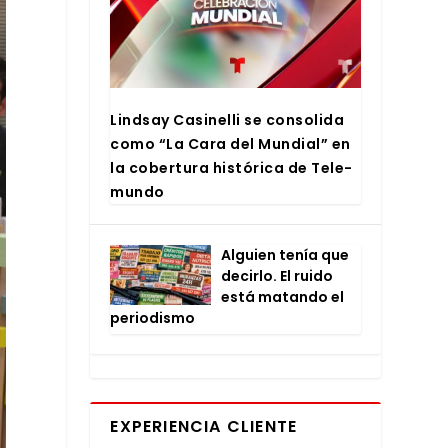
Lind­say Casi­ne­lli se con­so­li­da
como “La Cara del Mun­dial” en
la cober­tu­ra his­tó­ri­ca de Tele­
mun­do
Alguien tenía que
decir­lo. El rui­do
está matan­do el
perio­dis­mo
EXPERIENCIA CLIENTE