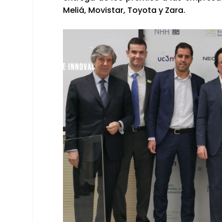
Meliá, Movis­tar, Toyo­ta y Zara.