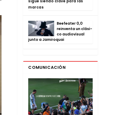
sigue sien­do cla­ve para las
mar­cas
Bee­fea­ter 0,0
rein­ven­ta un clá­si­
co audio­vi­sual
jun­to a Jami­ro­quai
COMUNICACIÓN