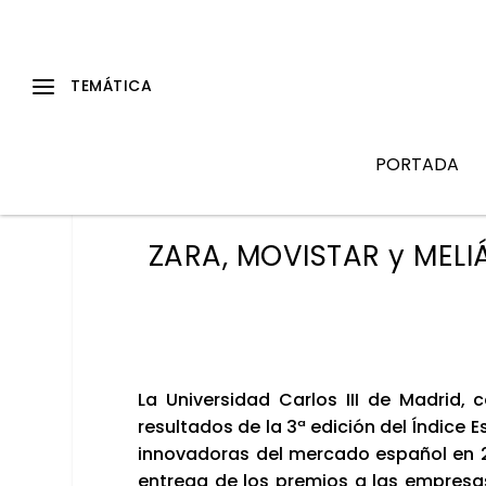
PORTADA
ZARA, MOVISTAR y MELI
La Uni­ver­si­dad Car­los III de Madrid, 
resul­ta­dos de la 3ª edi­ción del Índi­ce 
inno­va­do­ras del mer­ca­do espa­ñol en
entre­ga de los pre­mios a las empre­sa