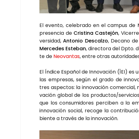
El even­to, cele­bra­do en el cam­pus de
pre­sen­cia de
Cris­ti­na Cas­te­jón
, Vice­rr
ver­si­dad,
Anto­nio Des­cal­zo
, Decano de l
Mer­ce­des Este­ban
, direc­to­ra del Dpto.
te de
Neo­van­tas
, entre otras auto­ri­da­de
El Índi­ce Espa­ñol de Inno­va­ción (ÍEI) es 
las empre­sas, según el gra­do de inno­va­ci
tres aspec­tos: la inno­va­ción comer­cial, 
va­ción glo­bal de los productos/servicios 
que los con­su­mi­do­res per­ci­ben a la em
inno­va­ción social, reco­ge la con­tri­bu­
bien­te a tra­vés de la inno­va­ción.