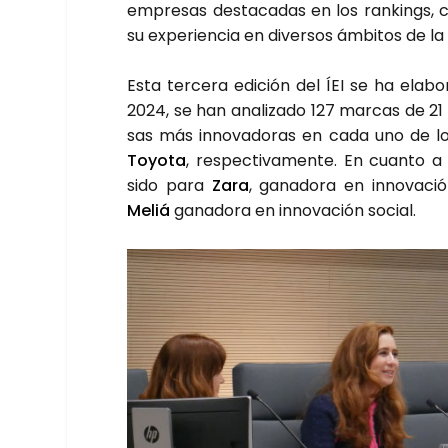
empre­sas des­ta­ca­das en los ran­kings,
su expe­rien­cia en diver­sos ámbi­tos de la 
Esta ter­ce­ra edi­ción del ÍEI se ha ela­b
2024, se han ana­li­za­do 127 mar­cas de 2
sas más inno­va­do­ras en cada uno de los 
Toyo­ta
, res­pec­ti­va­men­te. En cuan­to
sido para
Zara
, gana­do­ra en inno­va­ci
Meliá
gana­do­ra en inno­va­ción social.