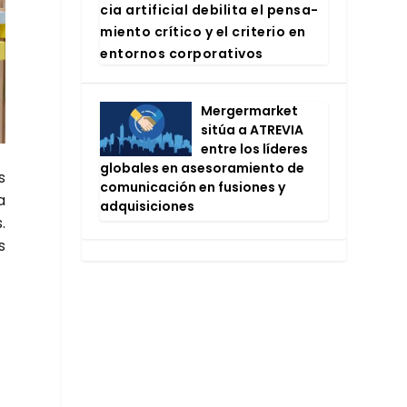
cia arti­fi­cial debi­li­ta el pen­sa­
mien­to crí­ti­co y el cri­te­rio en
entor­nos cor­po­ra­ti­vos
Mer­ger­mar­ket
sitúa a ATRE­VIA
entre los líde­res
glo­ba­les en ase­so­ra­mien­to de
s
comu­ni­ca­ción en fusio­nes y
a
adqui­si­cio­nes
.
s